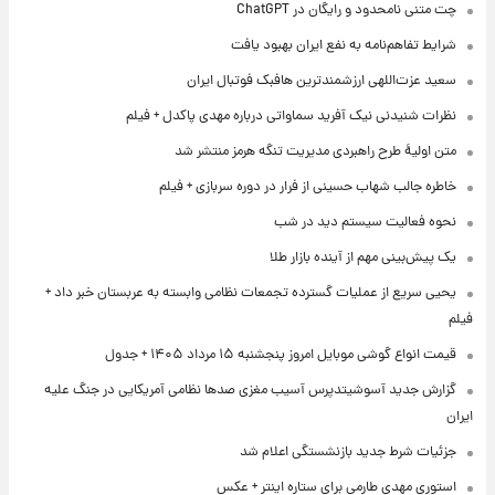
چت متنی نامحدود و رایگان در ChatGPT
شرایط تفاهم‌نامه به نفع ایران بهبود یافت
سعید عزت‌اللهی ارزشمندترین هافبک فوتبال ایران
نظرات شنیدنی نیک آفرید سماواتی درباره مهدی پاکدل + فیلم
متن اولیۀ طرح راهبردی مدیریت تنگه هرمز منتشر شد
خاطره جالب شهاب حسینی از فرار در دوره سربازی + فیلم
نحوه فعالیت سیستم دید در شب
یک پیش‌بینی مهم از آینده بازار طلا
یحیی سریع از عملیات گسترده تجمعات نظامی وابسته به عربستان خبر داد +
فیلم
قیمت انواع گوشی موبایل امروز پنجشنبه ۱۵ مرداد ۱۴۰۵ + جدول
گزارش جدید آسوشیتدپرس آسیب مغزی صدها نظامی آمریکایی در جنگ علیه
ایران
جزئیات شرط جدید بازنشستگی اعلام شد
استوری مهدی طارمی برای ستاره اینتر + عکس