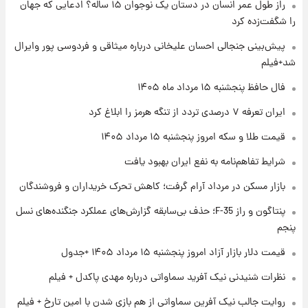
راز طول عمر انسان در دستان یک نوجوان ۱۵ ساله؟ ادعایی که جهان
را شگفت‌زده کرد
۱ روز پیش
پیش‌بینی جنجالی احسان علیخانی درباره میثاقی و فردوسی پور وایرال
فال قهوه روزانه پنجشنبه ۱۵ مرداد ماه ۱۴۰۵
شد+فیلم
فال حافظ پنجشنبه ۱۵ مرداد ماه ۱۴۰۵
۱ روز پیش
ایران تعرفه ۷ درصدی تردد از تنگه هرمز را ابلاغ کرد
فال روزانه واقعی پنجشنبه ۱۵ مرداد ۱۴۰۵
قیمت طلا و سکه امروز پنجشنبه ۱۵ مرداد ۱۴۰۵
شرایط تفاهم‌نامه به نفع ایران بهبود یافت
۱ روز پیش
بازار مسکن در مرداد آرام گرفت؛ کاهش تحرک خریداران و فروشندگان
ارزش سهام عدالت برای امروز چهارشنبه ۱۴ مرداد
+ جدول
پنتاگون و راز F-35؛ حذف بی‌سابقه گزارش‌های عملکرد جنگنده‌های نسل
پنجم
۱ روز پیش
آغاز طرح جدید فروش مشارکت در تولید سایپا؛
قیمت دلار بازار آزاد امروز پنجشنبه ۱۵ مرداد ۱۴۰۵ +جدول
نام خودرو، مبلغ پیش پرداخت و زمان تحویل |
نظرات شنیدنی نیک آفرید سماواتی درباره مهدی پاکدل + فیلم
سود مشارکت چند درصد است؟
روایت جالب نیک آفرین سماواتی از هم بازی شدن با امین تارخ + فیلم