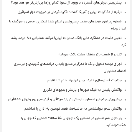
پیش‌بینی بارش‌های گسترده با ورود ال‌نینو؛ کدام روزها پربارش‌تر خواهند بود؟
ترکیه از مذاکرات ایران و آمریکا گفت؛ تأکید فیدان بر ضرورت مهار اسرائیل
شماره پیراهن خریدهای جدید پرسپولیس اعلام شد؛ تیکدری، محبی و سرگیف با
اعداد ویژه
تغییر مثبت در عملکرد مالی بانک صادرات ایران/ درآمد عملیاتی ۸۰ درصد رشد
کرد
تقدیر از شعب برتر منطقه هفت بانک سرمایه
اجرای برنامه تحول بانک با تمرکز بر منابع پایدار، درآمدهای کارمزدی و بازسازی
اعتماد مشتریان
جزئیات فعال‌سازی «کیف پول ایران» اعلام شد+فیلم
واکنش پلیس به فیک نیوزها و بازنشر ویدیوهای تکراری
پیش‌بینی جنجالی احسان علیخانی درباره میثاقی و فردوسی پور وایرال شد+فیلم
واکنش سحر دولتشاهی به حاشیه‌ها: قصد توهین به اذان را نداشتم
راز طول عمر انسان در دستان یک نوجوان ۱۵ ساله؟ ادعایی که جهان را
شگفت‌زده کرد