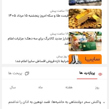
۱۷ ساعت پیش
قیمت طلا و سکه امروز پنجشنبه ۱۵ مرداد ۱۴۰۵
۱۸ ساعت پیش
شارژ جدید کالابرگ برای سه دهک؛ جزئیات اعلام
شد
۱ روز پیش
شرایط تازه فروش اقساطی سایپا اعلام شد؛
شاهین، کوییک، اطلس، سهند و ساینا با اقساط
بلندمدت + جدول
پربازدید ها
پربحث ها
۱ روز پیش
سیگنال‌های جدید برای بازار طلا؛ پیش‌بینی
روز
هفته
ماه
سال
قیمت سکه و طلا فردا
واکنش سحر دولتشاهی به حاشیه‌ها: قصد توهین به اذان را نداشتم
۲۳ ساعت پیش
فال حافظ پنجشنبه ۱۵ مرداد ماه ۱۴۰۵