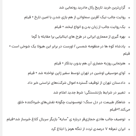
گران‌ترین خرید تاریخ رئال مادرید رونمایی شد
روایت جالب نیک آفرین سماواتی از هم بازی شدن با امین تارخ + فیلم
یک روایت جالب از زبان بدن و انواع لبخند + فیلم
بهره گیری از معماری ایرانی در طرح های ایتالیایی برا مقابله با گرما
پادشاه کوه ها در منظومه شمسی / اورست در برابر این هیولا یک شوخی است +
فیلم
هنرنمایی روزبه حصاری آن هم بدون بدلکار + فیلم
آوای موسیقی اوشین در تهران توسط سفیر ژاپن نواخته شد + فیلم
دادستان تهران از توقیف گسترده اموال شرکت‌های تراستی خبر داد
تغییر در شرایط بازنشستگی؛ شرط جدید اعلام شد
شاهکار طبیعت در دل سنگ؛ تومسونیت چگونه نقش‌های خیره‌کننده خلق
می‌کند؟+فیلم
توصیف جالب هادی حجازی‌فر درباره ی "سایه" بازیگر سریال کلاغ خبرساز شد+فیلم
ایران تعرفه ۷ درصدی تردد از تنگه هرمز را ابلاغ کرد