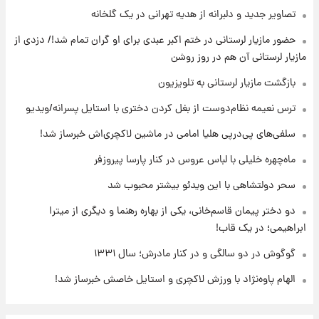
+جدول
تصاویر جدید و دلبرانه از هدیه تهرانی در یک گلخانه
حضور مازیار لرستانی در ختم اکبر عبدی برای او گران تمام شد!/ دزدی از
۱۱ ساعت پیش
مازیار لرستانی آن هم در روز روشن
قیمت محصولات ایران‌خودرو و سایپا امروز شنبه
۱۷ مرداد ۱۴۰۵
بازگشت مازیار لرستانی به تلویزیون
ترس نعیمه نظام‌دوست از بغل کردن دختری با استایل پسرانه/ویدیو
۱ روز پیش
یک پیش ‌بینی مهم برای قیمت دلار، طلا و سکه
سلفی‌های پی‌درپی هلیا امامی در ماشین لاکچری‌اش خبرساز شد!
شنبه ۱۷ مرداد ۱۴۰۵
ماه‌چهره خلیلی با لباس عروس در کنار پارسا پیروزفر
سحر دولتشاهی با این ویدئو بیشتر محبوب شد
دو دختر پیمان قاسم‌خانی، یکی از بهاره رهنما و دیگری از میترا
ابراهیمی؛ در یک قاب!
گوگوش در دو سالگی و در کنار مادرش؛ سال ۱۳۳۱
الهام پاوه‌نژاد با ورزش لاکچری و استایل خاصش خبرساز شد!