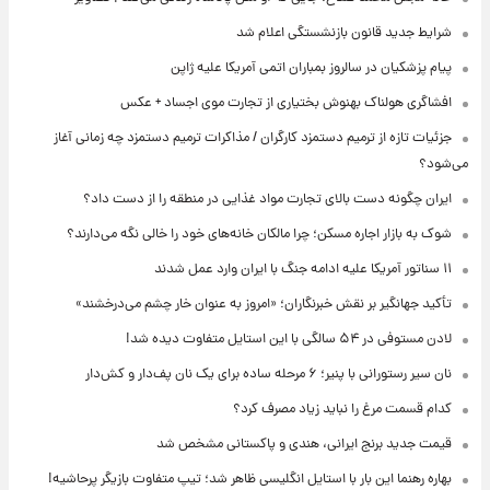
شرایط جدید قانون بازنشستگی اعلام شد
پیام پزشکیان در سالروز بمباران اتمی آمریکا علیه ژاپن
افشاگری هولناک بهنوش بختیاری از تجارت موی اجساد + عکس
جزئیات تازه از ترمیم دستمزد کارگران / مذاکرات ترمیم دستمزد چه زمانی آغاز
می‌شود؟
ایران چگونه دست بالای تجارت مواد غذایی در منطقه را از دست داد؟
شوک به بازار اجاره مسکن؛ چرا مالکان خانه‌های خود را خالی نگه می‌دارند؟
۱۱ سناتور آمریکا علیه ادامه جنگ با ایران وارد عمل شدند
تأکید جهانگیر بر نقش خبرنگاران؛ «امروز به عنوان خار چشم می‌درخشند»
لادن مستوفی در ۵۴ سالگی با این استایل متفاوت دیده شد!
نان سیر رستورانی با پنیر؛ ۶ مرحله ساده برای یک نان پف‌دار و کش‌دار
کدام قسمت مرغ را نباید زیاد مصرف کرد؟
قیمت جدید برنج ایرانی، هندی و پاکستانی مشخص شد
بهاره رهنما این بار با استایل انگلیسی ظاهر شد؛ تیپ متفاوت بازیگر پرحاشیه!