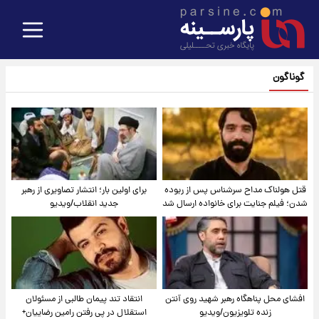
گوناگون
قتل هولناک مداح سرشناس پس از ربوده
برای اولین بار؛ انتشار تصاویری از رهبر
شدن؛ فیلم جنایت برای خانواده ارسال شد
جدید انقلاب/ویدیو
افشای محل پناهگاه‌ رهبر شهید روی آنتن
انتقاد تند پیمان طالبی از مسئولان
زنده تلویزیون/ویدیو
استقلال در پی رفتن رامین رضاییان+