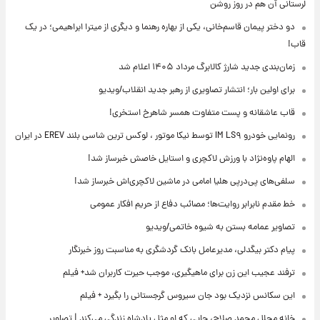
لرستانی آن هم در روز روشن
دو دختر پیمان قاسم‌خانی، یکی از بهاره رهنما و دیگری از میترا ابراهیمی؛ در یک
قاب!
زمان‌بندی جدید شارژ کالابرگ مرداد ۱۴۰۵ اعلام شد
برای اولین بار؛ انتشار تصاویری از رهبر جدید انقلاب/ویدیو
قاب عاشقانه و پست متفاوت همسر شاهرخ استخری!
رونمایی خودرو IM LS۹ توسط نیکا موتور ، لوکس ترین شاسی بلند EREV در ایران
الهام پاوه‌نژاد با ورزش لاکچری و استایل خاصش خبرساز شد!
سلفی‌های پی‌درپی هلیا امامی در ماشین لاکچری‌اش خبرساز شد!
خط مقدم نابرابر روایت‌ها؛ مصائب دفاع از حریم افکار عمومی
تصاویر عمامه بستن به شیوه خاتمی/ویدیو
پیام دکتر بیگدلی، مدیرعامل بانک گردشگری به مناسبت روز خبرنگار
ترفند عجیب این زن برای ماهیگیری، موجب حیرت کاربران شد+ فیلم
این سکانس نزدیک بود جان سیروس گرجستانی را بگیرد + فیلم
خانه مجلل محمد صلاح، جایی که او مثل پادشاه زندگی می‌کند | تصاویر