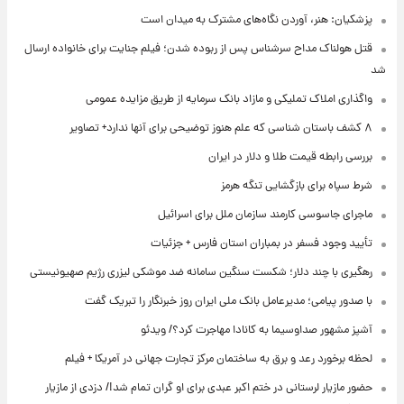
پزشکیان: هنر، آوردن نگاه‌های مشترک به میدان است
قتل هولناک مداح سرشناس پس از ربوده شدن؛ فیلم جنایت برای خانواده ارسال
شد
واگذاری املاک تملیکی و مازاد بانک سرمایه از طریق مزایده عمومی
۸ کشف باستان شناسی که علم هنوز توضیحی برای آنها ندارد+ تصاویر
بررسی رابطه قیمت طلا و دلار در ایران
شرط سپاه برای بازگشایی تنگه هرمز
ماجرای جاسوسی کارمند سازمان ملل برای اسرائیل
تأیید وجود فسفر در بمباران استان فارس + جزئیات
رهگیری با چند دلار؛ شکست سنگین سامانه ضد موشکی لیزری رژیم صهیونیستی
با صدور پیامی؛ مدیرعامل بانک ملی ایران روز خبرنگار را تبریک گفت
آشپز مشهور صداوسیما به کانادا مهاجرت کرد؟/ ویدئو
لحظه برخورد رعد و برق به ساختمان مرکز تجارت جهانی در آمریکا + فیلم
حضور مازیار لرستانی در ختم اکبر عبدی برای او گران تمام شد!/ دزدی از مازیار