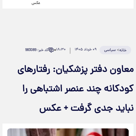
عکس
۰
>
سیاسی
۰۹ خرداد ۱۴۰۵
۱۸:۳۰
کد خبر: 983089
خانه
معاون دفتر پزشکیان: رفتارهای
کودکانه چند عنصر اشتباهی را
نباید جدی گرفت + عکس