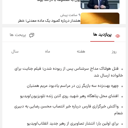
پول به معشوقه با درآمد یوفا
۹ ساعت پیش
هشدار درباره کمبود یک ماده معدنی؛ خطر
آلزایمر و زوال عقل افزایش می‌یابد؟
پربازدید ها
پربحث ها
۹ ساعت پیش
انتقاد تند پیمان طالبی از مسئولان استقلال در
روز
هفته
ماه
سال
پی رفتن رامین رضاییان+ عکس
قتل هولناک مداح سرشناس پس از ربوده شدن؛ فیلم جنایت برای
۹ ساعت پیش
قیمت گوشت گوساله و گوسفند امروز شنبه ۱۷
خانواده ارسال شد
مرداد ۱۴۰۵ +جدول
چهره بهت‌زده سه بازیگر زن در مراسم یادبود مریم همتیان
۱۰ ساعت پیش
افشای محل پناهگاه‌ رهبر شهید روی آنتن زنده تلویزیون/ویدیو
با قدرتمندترین و بادوام ترین تانک جهان آشنا
واکنش خبرگزاری فارس درباره خبر انتصاب محسن رضایی به دبیری
شوید+ فیلم
شعام
۱۱ ساعت پیش
برای اولین بار؛ انتشار تصاویری از رهبر جدید انقلاب/ویدیو
قیمت طلا ۱۸عیار امروز شنبه ۱۷ مرداد ۱۴۰۵