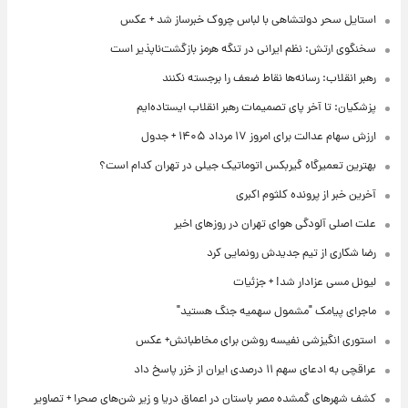
استایل سحر دولتشاهی با لباس چروک خبرساز شد + عکس
سخنگوی ارتش: نظم ایرانی در تنگه هرمز بازگشت‌ناپذیر است
رهبر انقلاب: رسانه‌ها نقاط ضعف را برجسته نکنند
پزشکیان: تا آخر پای تصمیمات رهبر انقلاب ایستاده‌ایم
ارزش سهام عدالت برای امروز ۱۷ مرداد ۱۴۰۵ + جدول
بهترین تعمیرگاه گیربکس اتوماتیک جیلی در تهران کدام است؟
آخرین خبر از پرونده کلثوم اکبری
علت اصلی آلودگی هوای تهران در روزهای اخیر
رضا شکاری از تیم جدیدش رونمایی کرد
لیونل مسی عزادار شد! + جزئیات
ماجرای پیامک "مشمول سهمیه جنگ هستید"
استوری انگیزشی نفیسه روشن برای مخاطبانش+ عکس
عراقچی به ادعای سهم ۱۱ درصدی ایران از خزر پاسخ داد
کشف شهرهای گمشده مصر باستان در اعماق دریا و زیر شن‌های صحرا + تصاویر