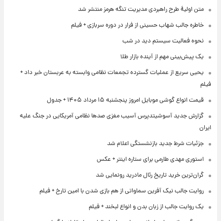
متن اولیۀ طرح راهبردی مدیریت تنگه هرمز منتشر شد
خاطره جالب شهاب حسینی از فرار در دوره سربازی + فیلم
نحوه فعالیت سیستم دید در شب
یک پیش‌بینی مهم از آینده بازار طلا
یحیی سریع از عملیات گسترده تجمعات نظامی وابسته به عربستان خبر داد +
فیلم
قیمت انواع گوشی موبایل امروز پنجشنبه ۱۵ مرداد ۱۴۰۵ + جدول
گزارش جدید آسوشیتدپرس آسیب مغزی صدها نظامی آمریکایی در جنگ علیه
ایران
جزئیات شرط جدید بازنشستگی اعلام شد
استوری مهدی طارمی برای ستاره اینتر + عکس
گران‌ترین خرید تاریخ رئال مادرید رونمایی شد
روایت جالب نیک آفرین سماواتی از هم بازی شدن با امین تارخ + فیلم
یک روایت جالب از زبان بدن و انواع لبخند + فیلم