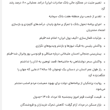
تغییر مثبت در عملکرد مالی بانک صادرات ایران/ درآمد عملیاتی ۸۰ درصد رشد
کرد
تقدیر از شعب برتر منطقه هفت بانک سرمایه
اجرای برنامه تحول بانک با تمرکز بر منابع پایدار، درآمدهای کارمزدی و بازسازی
اعتماد مشتریان
جزئیات فعال‌سازی «کیف پول ایران» اعلام شد+فیلم
واکنش پلیس به فیک نیوزها و بازنشر ویدیوهای تکراری
پیش‌بینی جنجالی احسان علیخانی درباره میثاقی و فردوسی پور وایرال شد+فیلم
واکنش سحر دولتشاهی به حاشیه‌ها: قصد توهین به اذان را نداشتم
راز طول عمر انسان در دستان یک نوجوان ۱۵ ساله؟ ادعایی که جهان را
شگفت‌زده کرد
روایت پزشکیان از برنامه‌های دولت برای بهبود معیشت مردم امشب منتشر
می‌شود
قیمت گوشت قرمز امروز پنجشنبه ۱۵ مرداد ۱۴۰۵ +جدول
بازار مسکن در مرداد آرام گرفت؛ کاهش تحرک خریداران و فروشندگان