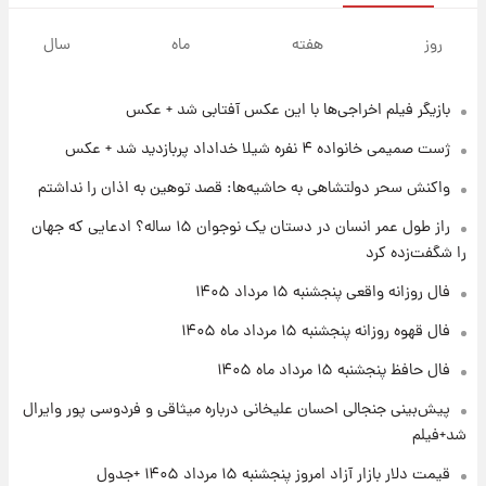
۱ روز پیش
سیگنال‌های جدید برای بازار طلا؛ پیش‌بینی
روز
هفته
ماه
سال
قیمت سکه و طلا فردا
بازیگر فیلم اخراجی‌ها با این عکس آفتابی شد + عکس
۱۹ ساعت پیش
فال حافظ پنجشنبه ۱۵ مرداد ماه ۱۴۰۵
ژست صمیمی خانواده ۴ نفره شیلا خداداد پربازدید شد + عکس
واکنش سحر دولتشاهی به حاشیه‌ها: قصد توهین به اذان را نداشتم
۲۰ ساعت پیش
راز طول عمر انسان در دستان یک نوجوان ۱۵ ساله؟ ادعایی که جهان
فال قهوه روزانه پنجشنبه ۱۵ مرداد ماه ۱۴۰۵
را شگفت‌زده کرد
فال روزانه واقعی پنجشنبه ۱۵ مرداد ۱۴۰۵
۲۱ ساعت پیش
فال قهوه روزانه پنجشنبه ۱۵ مرداد ماه ۱۴۰۵
فال روزانه واقعی پنجشنبه ۱۵ مرداد ۱۴۰۵
فال حافظ پنجشنبه ۱۵ مرداد ماه ۱۴۰۵
پیش‌بینی جنجالی احسان علیخانی درباره میثاقی و فردوسی پور وایرال
۱ روز پیش
شد+فیلم
ارزش سهام عدالت برای امروز چهارشنبه ۱۴ مرداد
+ جدول
قیمت دلار بازار آزاد امروز پنجشنبه ۱۵ مرداد ۱۴۰۵ +جدول