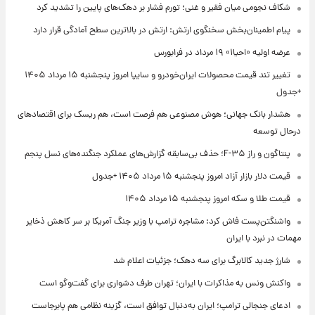
شکاف نجومی میان فقیر و غنی؛ تورم فشار بر دهک‌های پایین را تشدید کرد
پیام اطمینان‌بخش سخنگوی ارتش: ارتش در بالاترین سطح آمادگی قرار دارد
عرضه اولیه «احیا۱» ۱۹ مرداد در فرابورس
تغییر تند قیمت محصولات ایران‌خودرو و سایپا امروز پنجشنبه ۱۵ مرداد ۱۴۰۵
+جدول
هشدار بانک جهانی؛ هوش مصنوعی هم فرصت است، هم ریسک برای اقتصادهای
درحال توسعه
پنتاگون و راز F-۳۵؛ حذف بی‌سابقه گزارش‌های عملکرد جنگنده‌های نسل پنجم
قیمت دلار بازار آزاد امروز پنجشنبه ۱۵ مرداد ۱۴۰۵ +جدول
قیمت طلا و سکه امروز پنجشنبه ۱۵ مرداد ۱۴۰۵
واشنگتن‌پست فاش کرد: مشاجره ترامپ با وزیر جنگ آمریکا بر سر کاهش ذخایر
مهمات در نبرد با ایران
شارژ جدید کالابرگ برای سه دهک؛ جزئیات اعلام شد
واکنش ونس به مذاکرات با ایران؛ تهران طرف دشواری برای گفت‌وگو است
ادعای جنجالی ترامپ؛ ایران به‌دنبال توافق است، گزینه نظامی هم پابرجاست