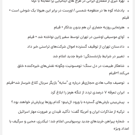
بهره گیری از معماری ایرانی در طرح های ایتالیایی برا مقابله با گرما
پادشاه کوه ها در منظومه شمسی / اورست در برابر این هیولا یک شوخی است +
فیلم
هنرنمایی روزبه حصاری آن هم بدون بدلکار + فیلم
آوای موسیقی اوشین در تهران توسط سفیر ژاپن نواخته شد + فیلم
دادستان تهران از توقیف گسترده اموال شرکت‌های تراستی خبر داد
تغییر در شرایط بازنشستگی؛ شرط جدید اعلام شد
شاهکار طبیعت در دل سنگ؛ تومسونیت چگونه نقش‌های خیره‌کننده خلق
می‌کند؟+فیلم
توصیف جالب هادی حجازی‌فر درباره ی "سایه" بازیگر سریال کلاغ خبرساز شد+فیلم
ایران تعرفه ۷ درصدی تردد از تنگه هرمز را ابلاغ کرد
پیش‌بینی بارش‌های گسترده با ورود ال‌نینو؛ کدام روزها پربارش‌تر خواهند بود؟
ترکیه از مذاکرات ایران و آمریکا گفت؛ تأکید فیدان بر ضرورت مهار اسرائیل
شماره پیراهن خریدهای جدید پرسپولیس اعلام شد؛ تیکدری، محبی و سرگیف با
اعداد ویژه