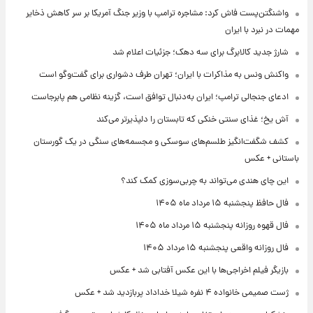
واشنگتن‌پست فاش کرد: مشاجره ترامپ با وزیر جنگ آمریکا بر سر کاهش ذخایر
مهمات در نبرد با ایران
شارژ جدید کالابرگ برای سه دهک؛ جزئیات اعلام شد
واکنش ونس به مذاکرات با ایران؛ تهران طرف دشواری برای گفت‌وگو است
ادعای جنجالی ترامپ؛ ایران به‌دنبال توافق است، گزینه نظامی هم پابرجاست
آش یخ؛ غذای سنتی خنکی که تابستان را دلپذیرتر می‌کند
کشف شگفت‌انگیز طلسم‌های سوسکی و مجسمه‌های سنگی در یک گورستان
باستانی + عکس
این چای هندی می‌تواند به چربی‌سوزی کمک کند؟
فال حافظ پنجشنبه ۱۵ مرداد ماه ۱۴۰۵
فال قهوه روزانه پنجشنبه ۱۵ مرداد ماه ۱۴۰۵
فال روزانه واقعی پنجشنبه ۱۵ مرداد ۱۴۰۵
بازیگر فیلم اخراجی‌ها با این عکس آفتابی شد + عکس
ژست صمیمی خانواده ۴ نفره شیلا خداداد پربازدید شد + عکس