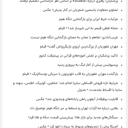
پزشکیان: رهبری درباره تفاهمنامه بر اساس نظر کارشناسی تصمیم گرفتند
تصاویر متفاوت یاسمین شجریان در کنار پدرش+ عکس
جزئیات شرط ایران برای بازگشایی تنگه هرمز
حمله لفظی قیصر به ابی خبرساز شد! + فیلم
غریب‌آبادی: تفاهم با عمان به معنای بازگشایی تنگه هرمز نیست
مهران غفوریان از بزرگ‌ترین آرزوی بازیگری‌اش گفت+ فیلم
تاکید پزشکیان بر نقش آموزه‌های قرآنی در پیشرفت کشور
پرسپولیس پیش از آغاز لیگ به پیروزی رسید
بازگشت مهران غفوریان به قاب تلویزیون با سریالی نوستالژیک + فیلم
شرایط تازه فروش اقساطی سایپا اعلام شد؛ شاهین، کوییک، اطلس، سهند و
ساینا با اقساط بلندمدت + جدول
قابلیت پرطرفدار آیفون راهی رایانه‌های ویندوزی شد+ عکس
بقایی درباره مذاکرات تهران و مسقط بر سر تنگه هرمز توضیح داد
سیگنال‌های جدید برای بازار طلا؛ پیش‌بینی قیمت سکه و طلا فردا
آمریکا برخی از تحریم‌های مربوط به سپاه را لغو کرد + عکس