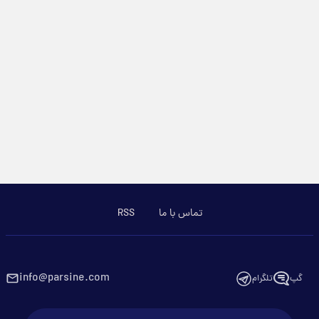
تماس با ما
RSS
info@parsine.com
گپ
تلگرام