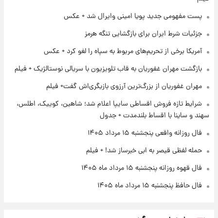
۱ روز پیش
پست مفهومی جدید پویا امینی وایرال شد + عکس
آغاز طرح جدید فروش مشارکت در تولید سایپا؛
نام خودرو، مبلغ پیش پرداخت و زمان تحویل |
جزئیات شرط ایران برای بازگشایی تنگه هرمز
سود مشارکت چند درصد است؟
آمریکا برخی از تحریم‌های مربوط به سپاه را لغو کرد + عکس
۱ روز پیش
زمان پخش «مرد سه هزار چهره» مشخص شد
بازگشت مهران غفوریان به قاب تلویزیون با سریالی نوستالژیک + فیلم
مهران غفوریان از بزرگ‌ترین آرزوی بازیگری‌اش گفت+ فیلم
۱ روز پیش
شرایط تازه فروش اقساطی سایپا اعلام شد؛ شاهین، کوییک، اطلس،
کار استقلال و رامین رضاییان رسما تمام شد +
سهند و ساینا با اقساط بلندمدت + جدول
عکس / خداحافظی صمیمانه آبی ها با رامین!
فال روزانه واقعی پنجشنبه ۱۵ مرداد ۱۴۰۵
حمله لفظی قیصر به ابی خبرساز شد! + فیلم
فال قهوه روزانه پنجشنبه ۱۵ مرداد ماه ۱۴۰۵
فال حافظ پنجشنبه ۱۵ مرداد ماه ۱۴۰۵