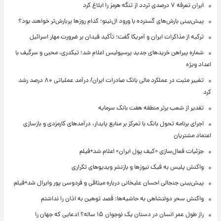
ایران تعرفه ۷ درصدی تردد از تنگه هرمز را ابلاغ کرد
پیش‌بینی بارش‌های گسترده با ورود ال‌نینو؛ کدام روزها پربارش‌تر خواهند بود؟
ترکیه از مذاکرات ایران و آمریکا گفت؛ تأکید فیدان بر ضرورت مهار اسرائیل
شماره پیراهن خریدهای جدید پرسپولیس اعلام شد؛ تیکدری، محبی و سرگیف با
اعداد ویژه
تغییر مثبت در عملکرد مالی بانک صادرات ایران/ درآمد عملیاتی ۸۰ درصد رشد
کرد
تقدیر از شعب برتر منطقه هفت بانک سرمایه
اجرای برنامه تحول بانک با تمرکز بر منابع پایدار، درآمدهای کارمزدی و بازسازی
اعتماد مشتریان
جزئیات فعال‌سازی «کیف پول ایران» اعلام شد+فیلم
واکنش پلیس به فیک نیوزها و بازنشر ویدیوهای تکراری
پیش‌بینی جنجالی احسان علیخانی درباره میثاقی و فردوسی پور وایرال شد+فیلم
واکنش سحر دولتشاهی به حاشیه‌ها: قصد توهین به اذان را نداشتم
راز طول عمر انسان در دستان یک نوجوان ۱۵ ساله؟ ادعایی که جهان را