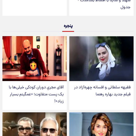
سهند و ساینا با اقساط بلندمدت +
جدول
پنجره
فقیهه سلطانی و افسانه چهره‌آزاد در
آقای مجریِ دوران کودکی خیلی‌ها با
فیلم جدید بهاره رهنما
یک پست متفاوت؛ «غمگینم بسیار
زیاد»!