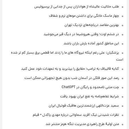
طلب حلالیت عالیشاه از هواداران پس از جدایی از پرسپولیس
چهار ماسک خانگی برای داشتن موهای نرم و شفاف
بهترین مقاصد دریاچه‌های نزدیک تهران
در ششم اوت؛ وقتی هیروشیما در دیگ قیر می‌جوشید
این مناطق کشور آماده بارش باران باشند
پزشکیان: علی رغم اینکه نیروگاه های ما را زدند اما قطعی برق بسیار کم تر شده
است
کنایه قالیباف به ترامپ: حقایق را بپذیرید و به تعهدات خود عمل کنید
رصد این صور فلکی در آسمان شب بدون هیچ تجهیزاتی ممکن است
چت متنی نامحدود و رایگان در ChatGPT
شرایط تفاهم‌نامه به نفع ایران بهبود یافت
سعید عزت‌اللهی ارزشمندترین هافبک فوتبال ایران
نظرات شنیدنی نیک آفرید سماواتی درباره مهدی پاکدل + فیلم
متن اولیۀ طرح راهبردی مدیریت تنگه هرمز منتشر شد