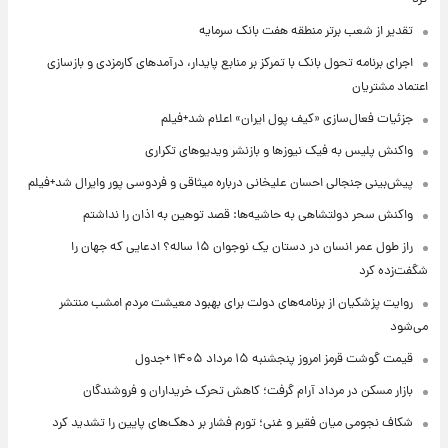
تقدیر از شعب برتر منطقه هفت بانک سرمایه
اجرای برنامه تحول بانک با تمرکز بر منابع پایدار، درآمدهای کارمزدی و بازسازی
اعتماد مشتریان
جزئیات فعال‌سازی «کیف پول ایران» اعلام شد+فیلم
واکنش پلیس به فیک نیوزها و بازنشر ویدیوهای تکراری
پیش‌بینی جنجالی احسان علیخانی درباره میثاقی و فردوسی پور وایرال شد+فیلم
واکنش سحر دولتشاهی به حاشیه‌ها: قصد توهین به اذان را نداشتم
راز طول عمر انسان در دستان یک نوجوان ۱۵ ساله؟ ادعایی که جهان را
شگفت‌زده کرد
روایت پزشکیان از برنامه‌های دولت برای بهبود معیشت مردم امشب منتشر
می‌شود
قیمت گوشت قرمز امروز پنجشنبه ۱۵ مرداد ۱۴۰۵ +جدول
بازار مسکن در مرداد آرام گرفت؛ کاهش تحرک خریداران و فروشندگان
شکاف نجومی میان فقیر و غنی؛ تورم فشار بر دهک‌های پایین را تشدید کرد