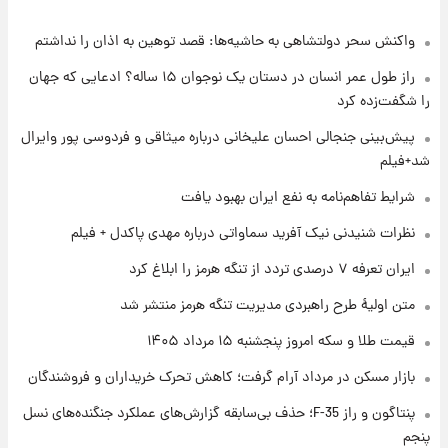
بلندمدت + جدول
واکنش سحر دولتشاهی به حاشیه‌ها: قصد توهین به اذان را نداشتم
۱ روز پیش
سیگنال‌های جدید برای بازار طلا؛ پیش‌بینی
راز طول عمر انسان در دستان یک نوجوان ۱۵ ساله؟ ادعایی که جهان
قیمت سکه و طلا فردا
را شگفت‌زده کرد
۱ روز پیش
پیش‌بینی جنجالی احسان علیخانی درباره میثاقی و فردوسی پور وایرال
فال حافظ پنجشنبه ۱۵ مرداد ماه ۱۴۰۵
شد+فیلم
شرایط تفاهم‌نامه به نفع ایران بهبود یافت
۱ روز پیش
نظرات شنیدنی نیک آفرید سماواتی درباره مهدی پاکدل + فیلم
فال قهوه روزانه پنجشنبه ۱۵ مرداد ماه ۱۴۰۵
ایران تعرفه ۷ درصدی تردد از تنگه هرمز را ابلاغ کرد
متن اولیۀ طرح راهبردی مدیریت تنگه هرمز منتشر شد
۱ روز پیش
قیمت طلا و سکه امروز پنجشنبه ۱۵ مرداد ۱۴۰۵
فال روزانه واقعی پنجشنبه ۱۵ مرداد ۱۴۰۵
بازار مسکن در مرداد آرام گرفت؛ کاهش تحرک خریداران و فروشندگان
پنتاگون و راز F-35؛ حذف بی‌سابقه گزارش‌های عملکرد جنگنده‌های نسل
۱ روز پیش
ارزش سهام عدالت برای امروز چهارشنبه ۱۴ مرداد
پنجم