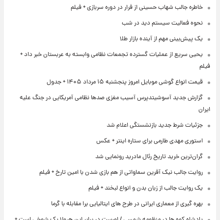
خاطره جالب شهاب حسینی از فرار در دوره سربازی + فیلم
نحوه فعالیت سیستم دید در شب
یک پیش‌بینی مهم از آینده بازار طلا
یحیی سریع از عملیات گسترده تجمعات نظامی وابسته به عربستان خبر داد +
فیلم
قیمت انواع گوشی موبایل امروز پنجشنبه ۱۵ مرداد ۱۴۰۵ + جدول
گزارش جدید آسوشیتدپرس آسیب مغزی صدها نظامی آمریکایی در جنگ علیه
ایران
جزئیات شرط جدید بازنشستگی اعلام شد
استوری مهدی طارمی برای ستاره اینتر + عکس
گران‌ترین خرید تاریخ رئال مادرید رونمایی شد
روایت جالب نیک آفرین سماواتی از هم بازی شدن با امین تارخ + فیلم
یک روایت جالب از زبان بدن و انواع لبخند + فیلم
بهره گیری از معماری ایرانی در طرح های ایتالیایی برا مقابله با گرما
پادشاه کوه ها در منظومه شمسی / اورست در برابر این هیولا یک شوخی است +