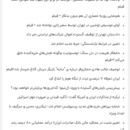
فیلم
هنرنمایی روزبه حصاری آن هم بدون بدلکار + فیلم
آوای موسیقی اوشین در تهران توسط سفیر ژاپن نواخته شد + فیلم
دادستان تهران از توقیف گسترده اموال شرکت‌های تراستی خبر داد
تغییر در شرایط بازنشستگی؛ شرط جدید اعلام شد
شاهکار طبیعت در دل سنگ؛ تومسونیت چگونه نقش‌های خیره‌کننده خلق
می‌کند؟+فیلم
توصیف جالب هادی حجازی‌فر درباره ی "سایه" بازیگر سریال کلاغ خبرساز شد+فیلم
ایران تعرفه ۷ درصدی تردد از تنگه هرمز را ابلاغ کرد
پیش‌بینی بارش‌های گسترده با ورود ال‌نینو؛ کدام روزها پربارش‌تر خواهند بود؟
ترکیه از مذاکرات ایران و آمریکا گفت؛ تأکید فیدان بر ضرورت مهار اسرائیل
شماره پیراهن خریدهای جدید پرسپولیس اعلام شد؛ تیکدری، محبی و سرگیف با
اعداد ویژه
تغییر مثبت در عملکرد مالی بانک صادرات ایران/ درآمد عملیاتی ۸۰ درصد رشد
کرد