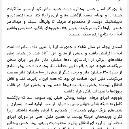
با روی کار آمدن حسن روحانی، دولت جدید تلاش کرد از مسیر مذاکرات
هسته‌ای و برجام، مسیر بازگشت منابع ارزی را باز کند. تیم اقتصادی و
دیپلماتیک دولت، از محمدجواد ظریف تا ولی‌الله سیف و عبدالناصر
همتی، بارها تأکید می‌کردند بدون رفع تحریم‌های بانکی، دسترسی واقعی
ایران به منابع ارزی ممکن نیست.
امضای برجام در سال ۲۰۱۵ تا حدی شرایط را تغییر داد. صادرات نفت
ایران افزایش یافت و بخشی از منابع ارزی آزاد شد. در همان زمان
مقام‌های ایرانی از آزادسازی ده‌ها میلیارد دلار دارایی ایران سخن
می‌گفتند، هرچند درباره رقم دقیق اختلاف نظر وجود داشت. برخی منابع
از حدود ۳۰ میلیارد دلار و برخی دیگر از بیش از ۱۰۰ میلیارد دلار صحبت
می‌کردند. دلیل این اختلاف آن بود که همه این دارایی‌ها نقد و قابل
انتقال نبودند؛ بخشی صرف بدهی‌ها شده بود و بخشی دیگر در قالب
پروژه‌ها یا تعهدات بانکی قرار داشت.
باوجود اجرای برجام، دولت روحانی خیلی زود متوجه شد که بازگشت
کامل به شبکه بانکی جهانی بسیار دشوارتر از تصور اولیه است. بسیاری از
بانک‌های بزرگ جهان همچنان از همکاری با ایران واهمه داشتند، زیرا
نگران جریمه‌های آمریکا بودند. به همین دلیل، حتی در دوران اجرای
برجام نیز ایران برای انتقال پول با محدودیت روبه‌رو بود. حسن روحانی