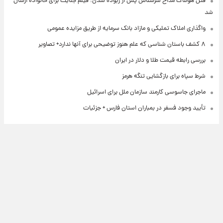
قتل هولناک مداح سرشناس پس از ربوده شدن؛ فیلم جنایت برای خانواده ارسال
شد
واگذاری املاک تملیکی و مازاد بانک سرمایه از طریق مزایده عمومی
۸ کشف باستان شناسی که علم هنوز توضیحی برای آنها ندارد+ تصاویر
بررسی رابطه قیمت طلا و دلار در ایران
شرط سپاه برای بازگشایی تنگه هرمز
ماجرای جاسوسی کارمند سازمان ملل برای اسرائیل
تأیید وجود فسفر در بمباران استان فارس + جزئیات