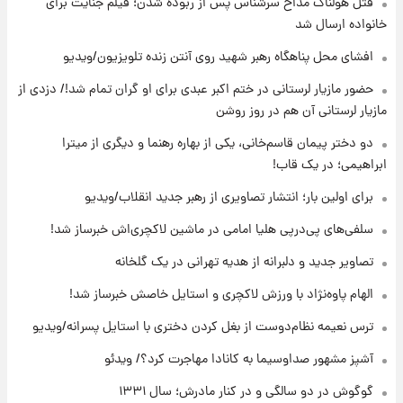
قتل هولناک مداح سرشناس پس از ربوده شدن؛ فیلم جنایت برای
۱۹ ساعت پیش
لحظه برخورد رعد و برق به ساختمان مرکز تجارت
خانواده ارسال شد
جهانی در آمریکا + فیلم
افشای محل پناهگاه‌ رهبر شهید روی آنتن زنده تلویزیون/ویدیو
۱۹ ساعت پیش
حضور مازیار لرستانی در ختم اکبر عبدی برای او گران تمام شد!/ دزدی از
برای اولین بار؛ انتشار تصاویری از رهبر جدید
مازیار لرستانی آن هم در روز روشن
انقلاب/ویدیو
دو دختر پیمان قاسم‌خانی، یکی از بهاره رهنما و دیگری از میترا
ابراهیمی؛ در یک قاب!
۱۹ ساعت پیش
تصاویر عمامه بستن به شیوه خاتمی/ویدیو
برای اولین بار؛ انتشار تصاویری از رهبر جدید انقلاب/ویدیو
سلفی‌های پی‌درپی هلیا امامی در ماشین لاکچری‌اش خبرساز شد!
۲۱ ساعت پیش
تصاویر جدید و دلبرانه از هدیه تهرانی در یک گلخانه
افشای محل پناهگاه‌ رهبر شهید روی آنتن زنده
تلویزیون/ویدیو
الهام پاوه‌نژاد با ورزش لاکچری و استایل خاصش خبرساز شد!
ترس نعیمه نظام‌دوست از بغل کردن دختری با استایل پسرانه/ویدیو
۲۲ ساعت پیش
ثریا اسفندیاری بعد از طلاق و در دیدار با گروه
آشپز مشهور صداوسیما به کانادا مهاجرت کرد؟/ ویدئو
بیتلز
گوگوش در دو سالگی و در کنار مادرش؛ سال ۱۳۳۱