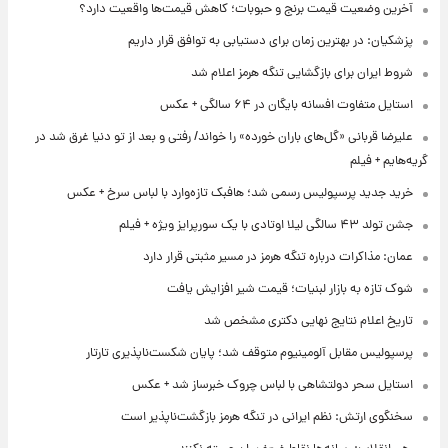
آخرین وضعیت قیمت برنج و حبوبات؛ کاهش قیمت‌ها واقعیت دارد؟
پزشکیان: در بهترین زمان برای دستیابی به توافق قرار داریم
شروط ایران برای بازگشایی تنگه هرمز اعلام شد
استایل متفاوت افسانه بایگان در ۶۴ سالگی + عکس
علیرضا قربانی «گل‌های باران خورده» را خواند/ رفتی و بعد از تو دنیا غرق شد در
گریه‌هایم + فیلم
خرید جدید پرسپولیس رسمی شد؛ هافبک تازه‌وارد با لباس سرخ + عکس
جشن تولد ۴۳ سالگی لیلا اوتادی با یک سورپرایز ویژه + فیلم
عمان: مذاکرات درباره تنگه هرمز در مسیر مثبتی قرار دارد
شوک تازه به بازار لبنیات؛ قیمت شیر افزایش یافت
تاریخ اعلام نتایج نهایی دکتری مشخص شد
پرسپولیس مقابل آلومینیوم متوقف شد؛ پایان شکست‌ناپذیری تارتار
استایل سحر دولتشاهی با لباس چروک خبرساز شد + عکس
سخنگوی ارتش: نظم ایرانی در تنگه هرمز بازگشت‌ناپذیر است