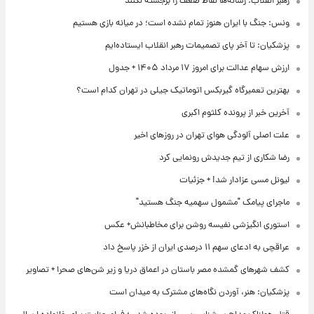
رهبر انقلاب: رسانه‌ها نقاط ضعف را برجسته نکنند
ونس: جنگ با ایران هنوز تمام نشده است؛ در میانه بازی هستیم
پزشکیان: تا آخر پای تصمیمات رهبر انقلاب ایستاده‌ایم
ارزش سهام عدالت برای امروز ۱۷ مرداد ۱۴۰۵ + جدول
بهترین تعمیرگاه گیربکس اتوماتیک جیلی در تهران کدام است؟
آخرین خبر از پرونده کلثوم اکبری
علت اصلی آلودگی هوای تهران در روزهای اخیر
رضا شکاری از تیم جدیدش رونمایی کرد
لیونل مسی عزادار شد! + جزئیات
ماجرای پیامک "مشمول سهمیه جنگ هستید"
استوری انگیزشی نفیسه روشن برای مخاطبانش+ عکس
عراقچی به ادعای سهم ۱۱ درصدی ایران از خزر پاسخ داد
کشف شهرهای گمشده مصر باستان در اعماق دریا و زیر شن‌های صحرا + تصاویر
پزشکیان: هنر، آوردن نگاه‌های مشترک به میدان است