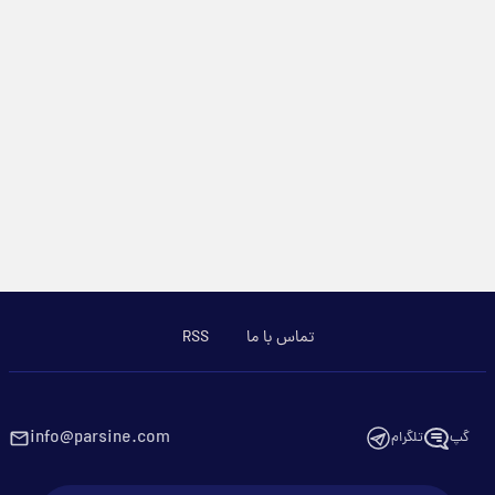
تماس با ما
RSS
info@parsine.com
گپ
تلگرام