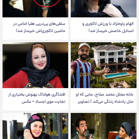
الهام پاوه‌نژاد با ورزش لاکچری و
سلفی‌های پی‌درپی هلیا امامی در
استایل خاصش خبرساز شد!
ماشین لاکچری‌اش خبرساز شد!
خانه مجلل محمد صلاح، جایی که او
افشاگری هولناک بهنوش بختیاری از
مثل پادشاه زندگی می‌کند | تصاویر
تجارت موی اجساد + عکس