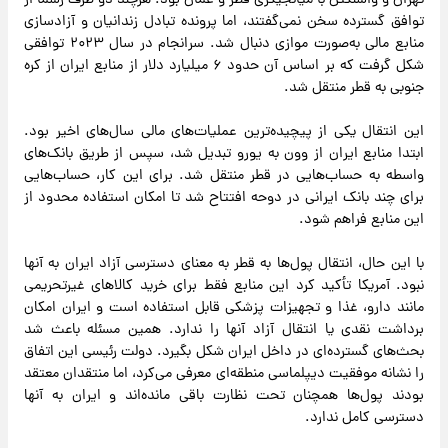
تهران و واشنگتن با میانجیگری قطر و عمان بود. هرچند دو طرف رسماً از
توافق گسترده سخن نمی‌گفتند، اما پرونده تبادل زندانیان و آزادسازی
منابع مالی به‌صورت موازی دنبال شد. سرانجام در سال ۲۰۲۳ توافقی
شکل گرفت که بر اساس آن حدود ۶ میلیارد دلار از منابع ایران از کره
جنوبی به قطر منتقل شد.
این انتقال یکی از پیچیده‌ترین عملیات‌های مالی سال‌های اخیر بود.
ابتدا منابع ایران از وون به یورو تبدیل شد، سپس از طریق بانک‌های
واسطه به حساب‌هایی در قطر منتقل شد. برای این کار، حساب‌هایی
برای چند بانک ایرانی در دوحه افتتاح شد تا امکان استفاده محدود از
این منابع فراهم شود.
با این حال، انتقال پول‌ها به قطر به معنای دسترسی آزاد ایران به آنها
نبود. آمریکا تأکید کرد این منابع فقط برای خرید کالاهای غیرتحریمی
مانند دارو، غذا و تجهیزات پزشکی قابل استفاده است و ایران امکان
برداشت نقدی یا انتقال آزاد آنها را ندارد. همین مسئله باعث شد
بحث‌های گسترده‌ای در داخل ایران شکل بگیرد. دولت رئیسی این اتفاق
را نشانه موفقیت دیپلماسی منطقه‌ای معرفی می‌کرد، اما منتقدان معتقد
بودند پول‌ها همچنان تحت نظارت باقی مانده‌اند و ایران به آنها
دسترسی کامل ندارد.