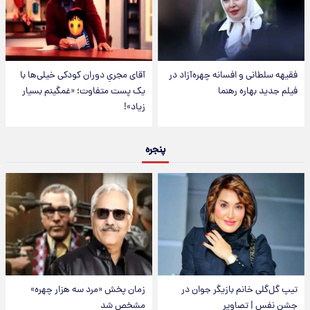
فقیهه سلطانی و افسانه چهره‌آزاد در
آقای مجریِ دوران کودکی خیلی‌ها با
فیلم جدید بهاره رهنما
یک پست متفاوت؛ «غمگینم بسیار
زیاد»!
پنجره
تیپ گل‌گلی خانم بازیگر جوان در
زمان پخش «مرد سه هزار چهره»
جشن نفس | تصاویر
مشخص شد