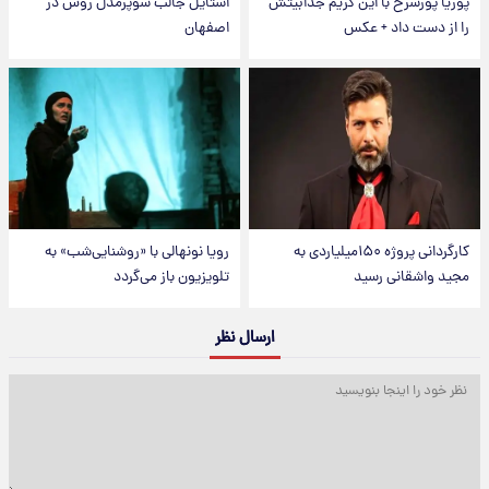
پوریا پورسرخ با این گریم جذابیتش
استایل جالب سوپرمدل روس در
را از دست داد + عکس
اصفهان
کارگردانی پروژه ۱۵۰میلیاردی به
رویا نونهالی با «روشنایی‌شب» به
مجید واشقانی رسید
تلویزیون باز می‌گردد
ارسال نظر