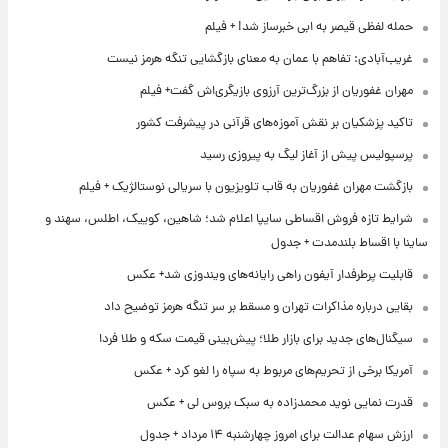
حمله لفظی قیصر به ابی خبرساز شد! + فیلم
غریب‌آبادی: تفاهم با عمان به معنای بازگشایی تنگه هرمز نیست
مهران غفوریان از بزرگ‌ترین آرزوی بازیگری‌اش گفت+ فیلم
تاکید پزشکیان بر نقش آموزه‌های قرآنی در پیشرفت کشور
پرسپولیس پیش از آغاز لیگ به پیروزی رسید
بازگشت مهران غفوریان به قاب تلویزیون با سریالی نوستالژیک + فیلم
شرایط تازه فروش اقساطی سایپا اعلام شد؛ شاهین، کوییک، اطلس، سهند و
ساینا با اقساط بلندمدت + جدول
قابلیت پرطرفدار آیفون راهی رایانه‌های ویندوزی شد+ عکس
بقایی درباره مذاکرات تهران و مسقط بر سر تنگه هرمز توضیح داد
سیگنال‌های جدید برای بازار طلا؛ پیش‌بینی قیمت سکه و طلا فردا
آمریکا برخی از تحریم‌های مربوط به سپاه را لغو کرد + عکس
قدرت نمایی نوید محمدزاده به سبک بروس لی + عکس
ارزش سهام عدالت برای امروز چهارشنبه ۱۴ مرداد + جدول