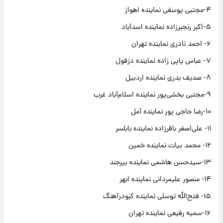
۴-مجتبی یوسفی نماینده اهواز
۵-اکبر رنجبرزاده نماینده اسدآباد
۶- احمد نادری نماینده تهران‌
٧- عباس پاپی زاده نماینده دزفول
۸- صدیف بدری نماینده اردبیل
۹-مجتبی‌ بخشی‌پور نماینده اسلام‌آباد غرب
۱۰-رضا حاجی پور نماینده آمل
١۱- علی‌اصغر باقرزاده نماینده بابلسر
۱۲- محمد بیات نماینده خمین
۱۳-سیدحسن هاشمی نماینده بیرجند
۱۴- منصور علیمردانی نماینده ابهر
۱۵- فتح‌الله توسلی نماینده کبودرآهنگ
۱۶-سمیه رفیعی نماینده تهران