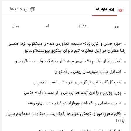
نام خودرو، مبلغ پیش پرداخت و زمان تحویل |
سود مشارکت چند درصد است؟
پربازدید ها
پربحث ها
۲۱ ساعت پیش
زمان پخش «مرد سه هزار چهره» مشخص شد
روز
هفته
ماه
سال
چهره خشن و انرژی زنانه سپیده خداوردی همه را میخکوب کرد؛ همسر
۲۱ ساعت پیش
کار استقلال و رامین رضاییان رسما تمام شد +
رضا عطاران در اجل معلق به تیم بانوان جنگجو پیوست!/ویدیو
عکس / خداحافظی صمیمانه آبی ها با رامین!
تصاویری از مراسم تشییع مریم همتیان، بازیگر جوان سینما/ویدیو
۲۲ ساعت پیش
استایل جالب سوپرمدل روس در اصفهان
آتش اختلاف در اینستاگرام؛ تمجید از حردانی به
تیپ گل‌گلی خانم بازیگر جوان در جشن نفس | تصاویر
مذاق رضاییان خوش نیامد+عکس
پوریا پورسرخ با این گریم جذابیتش را از دست داد + عکس
۲۲ ساعت پیش
فقیهه سلطانی و افسانه چهره‌آزاد در فیلم جدید بهاره رهنما
پروین اعتصامی در دوران نوجوانی؛ اواخر دهه
۱۲۹۰ شمسی
آقای مجریِ دوران کودکی خیلی‌ها با یک پست متفاوت؛ «غمگینم بسیار
زیاد»!
۲۲ ساعت پیش