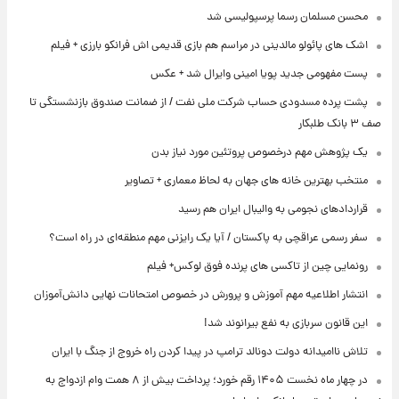
محسن مسلمان رسما پرسپولیسی شد
اشک های پائولو مالدینی در مراسم هم بازی قدیمی اش فرانکو بارزی + فیلم
پست مفهومی جدید پویا امینی وایرال شد + عکس
پشت پرده‌ مسدودی حساب شرکت ملی نفت / از ضمانت صندوق بازنشستگی تا
صف ۳ بانک طلبکار
یک پژوهش مهم درخصوص پروتئین مورد نیاز بدن
منتخب بهترین خانه های جهان به لحاظ معماری + تصاویر
قراردادهای نجومی به والیبال ایران هم رسید
سفر رسمی عراقچی به پاکستان / آیا یک رایزنی مهم منطقه‌ای در راه است؟
رونمایی چین از تاکسی های پرنده فوق لوکس+ فیلم
انتشار اطلاعیه مهم آموزش و پرورش در خصوص امتحانات نهایی دانش‌آموزان
این قانون سربازی به نفع بیرانوند شد!
تلاش ناامیدانه‌ دولت دونالد ترامپ در پیدا کردن راه خروج از جنگ با ایران
در چهار ماه نخست ۱۴۰۵ رقم خورد؛ پرداخت بیش از ۸ همت وام ازدواج به