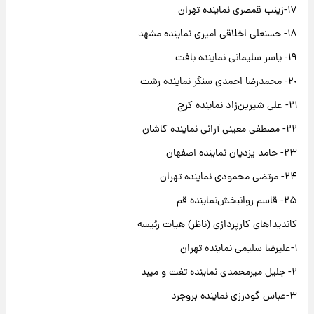
۱۷-زینب قمصری نماینده تهران
١٨- حسنعلی اخلاقی امیری نماینده مشهد
١٩- یاسر سلیمانی نماینده بافت
٢٠- محمدرضا احمدی سنگر نماینده رشت
۲۱- علی شیرین‌زاد نماینده کرج‌
۲۲- مصطفی معینی آرانی نماینده کاشان
۲۳- حامد یزدیان نماینده اصفهان
۲۴- مرتضی محمودی نماینده تهران
۲۵- قاسم روانبخش‌نماینده قم
کاندیداهای کارپردازی (ناظر) هیات رئیسه
۱-علیرضا سلیمی نماینده تهران
۲- جلیل میرمحمدی نماینده تفت و میبد
۳-عباس گودرزی نماینده بروجرد