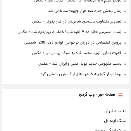
بازیگر فیلم اخراجی‌ها با این عکس آفتابی شد + عکس
قدرت‌نمایی نظامی چین؛ بمب‌افکن حامل موشک
هسته‌ای در آسمان ظاهر شد
زمان پخش «مرد سه هزار چهره» مشخص شد
تصاویر متفاوت یاسمین شجریان در کنار پدرش+ عکس
۲۳ ساعت پیش
رونالدو از گنجینه خودروهای لوکسش رونمایی
ژست صمیمی خانواده ۴ نفره شیلا خداداد پربازدید شد + عکس
کرد
پروین اعتصامی در دوران نوجوانی؛ اواخر دهه 1290 شمسی
قدرت نمایی نوید محمدزاده به سبک بروس لی + عکس
پست مفهومی جدید پویا امینی وایرال شد + عکس
رونالدو از گنجینه خودروهای لوکسش رونمایی کرد
صفحه خبر - وب گردی
اقتصاد ایران
سبک ایده آل
سبک زندگی مردانه