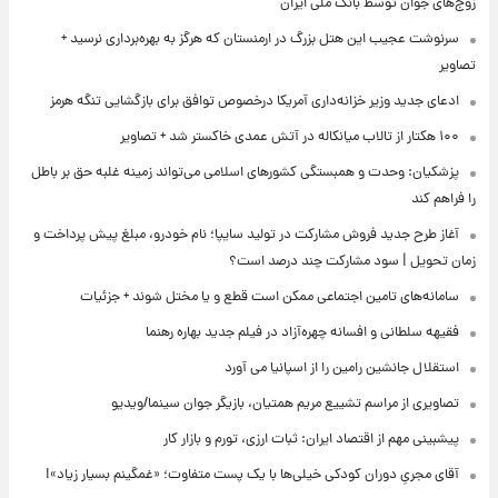
زوج‌های جوان توسط بانک ملی ایران
سرنوشت عجیب این هتل بزرگ در ارمنستان که هرگز به بهره‌برداری نرسید +
تصاویر
ادعای جدید وزیر خزانه‌داری آمریکا درخصوص توافق برای بازگشایی تنگه هرمز
۱۰۰ هکتار از تالاب میانکاله در آتش عمدی خاکستر شد + تصاویر
پزشکیان: وحدت و همبستگی کشورهای اسلامی می‌تواند زمینه غلبه حق بر باطل
را فراهم کند
آغاز طرح جدید فروش مشارکت در تولید سایپا؛ نام خودرو، مبلغ پیش پرداخت و
زمان تحویل | سود مشارکت چند درصد است؟
سامانه‌های تامین اجتماعی ممکن است قطع و یا مختل شوند + جزئیات
فقیهه سلطانی و افسانه چهره‌آزاد در فیلم جدید بهاره رهنما
استقلال جانشین رامین را از اسپانیا می آورد
تصاویری از مراسم تشییع مریم همتیان، بازیگر جوان سینما/ویدیو
پیشبینی مهم از اقتصاد ایران: ثبات ارزی، تورم و بازار کار
آقای مجریِ دوران کودکی خیلی‌ها با یک پست متفاوت؛ «غمگینم بسیار زیاد»!