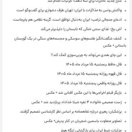
شارژ جدید کالابرگ برای سه دهک؛ جزئیات اعلام شد
واکنش ونس به مذاکرات با ایران؛ تهران طرف دشواری برای گفت‌وگو است
ادعای جنجالی ترامپ؛ ایران به‌دنبال توافق است، گزینه نظامی هم پابرجاست
آش یخ؛ غذای سنتی خنکی که تابستان را دلپذیرتر می‌کند
کشف شگفت‌انگیز طلسم‌های سوسکی و مجسمه‌های سنگی در یک گورستان
باستانی + عکس
این چای هندی می‌تواند به چربی‌سوزی کمک کند؟
فال حافظ پنجشنبه ۱۵ مرداد ماه ۱۴۰۵
فال قهوه روزانه پنجشنبه ۱۵ مرداد ماه ۱۴۰۵
فال روزانه واقعی پنجشنبه ۱۵ مرداد ۱۴۰۵
بازیگر فیلم اخراجی‌ها با این عکس آفتابی شد + عکس
ژست صمیمی خانواده ۴ نفره شیلا خداداد پربازدید شد + عکس
پزشکیان: رهبری درباره تفاهمنامه بر اساس نظر کارشناسی تصمیم گرفتند
تصاویر متفاوت یاسمین شجریان در کنار پدرش+ عکس
جزئیات شرط ایران برای بازگشایی تنگه هرمز