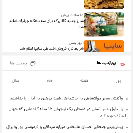
۱۸ ساعت پیش
شارژ جدید کالابرگ برای سه دهک؛ جزئیات اعلام
شد
۱ روز پیش
شرایط تازه فروش اقساطی سایپا اعلام شد؛
شاهین، کوییک، اطلس، سهند و ساینا با اقساط
بلندمدت + جدول
پربازدید ها
پربحث ها
۱ روز پیش
سیگنال‌های جدید برای بازار طلا؛ پیش‌بینی
روز
هفته
ماه
سال
قیمت سکه و طلا فردا
واکنش سحر دولتشاهی به حاشیه‌ها: قصد توهین به اذان را نداشتم
۱ روز پیش
فال حافظ پنجشنبه ۱۵ مرداد ماه ۱۴۰۵
راز طول عمر انسان در دستان یک نوجوان ۱۵ ساله؟ ادعایی که جهان
را شگفت‌زده کرد
۱ روز پیش
پیش‌بینی جنجالی احسان علیخانی درباره میثاقی و فردوسی پور وایرال
فال قهوه روزانه پنجشنبه ۱۵ مرداد ماه ۱۴۰۵