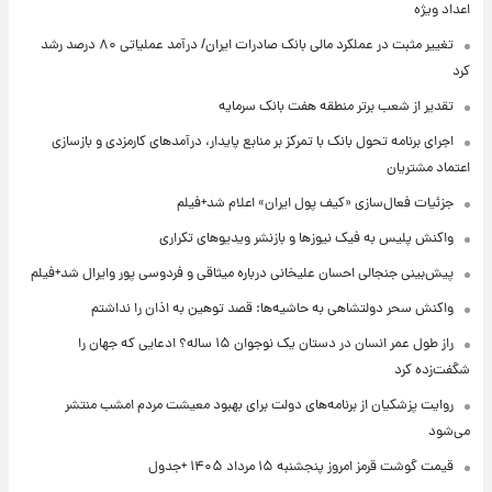
اعداد ویژه
تغییر مثبت در عملکرد مالی بانک صادرات ایران/ درآمد عملیاتی ۸۰ درصد رشد
کرد
تقدیر از شعب برتر منطقه هفت بانک سرمایه
اجرای برنامه تحول بانک با تمرکز بر منابع پایدار، درآمدهای کارمزدی و بازسازی
اعتماد مشتریان
جزئیات فعال‌سازی «کیف پول ایران» اعلام شد+فیلم
واکنش پلیس به فیک نیوزها و بازنشر ویدیوهای تکراری
پیش‌بینی جنجالی احسان علیخانی درباره میثاقی و فردوسی پور وایرال شد+فیلم
واکنش سحر دولتشاهی به حاشیه‌ها: قصد توهین به اذان را نداشتم
راز طول عمر انسان در دستان یک نوجوان ۱۵ ساله؟ ادعایی که جهان را
شگفت‌زده کرد
روایت پزشکیان از برنامه‌های دولت برای بهبود معیشت مردم امشب منتشر
می‌شود
قیمت گوشت قرمز امروز پنجشنبه ۱۵ مرداد ۱۴۰۵ +جدول