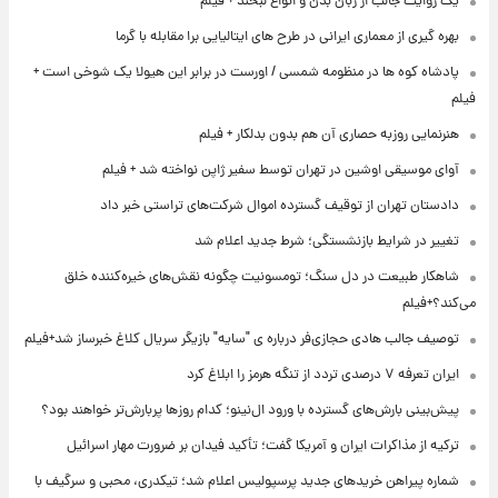
یک روایت جالب از زبان بدن و انواع لبخند + فیلم
بهره گیری از معماری ایرانی در طرح های ایتالیایی برا مقابله با گرما
پادشاه کوه ها در منظومه شمسی / اورست در برابر این هیولا یک شوخی است +
فیلم
هنرنمایی روزبه حصاری آن هم بدون بدلکار + فیلم
آوای موسیقی اوشین در تهران توسط سفیر ژاپن نواخته شد + فیلم
دادستان تهران از توقیف گسترده اموال شرکت‌های تراستی خبر داد
تغییر در شرایط بازنشستگی؛ شرط جدید اعلام شد
شاهکار طبیعت در دل سنگ؛ تومسونیت چگونه نقش‌های خیره‌کننده خلق
می‌کند؟+فیلم
توصیف جالب هادی حجازی‌فر درباره ی "سایه" بازیگر سریال کلاغ خبرساز شد+فیلم
ایران تعرفه ۷ درصدی تردد از تنگه هرمز را ابلاغ کرد
پیش‌بینی بارش‌های گسترده با ورود ال‌نینو؛ کدام روزها پربارش‌تر خواهند بود؟
ترکیه از مذاکرات ایران و آمریکا گفت؛ تأکید فیدان بر ضرورت مهار اسرائیل
شماره پیراهن خریدهای جدید پرسپولیس اعلام شد؛ تیکدری، محبی و سرگیف با