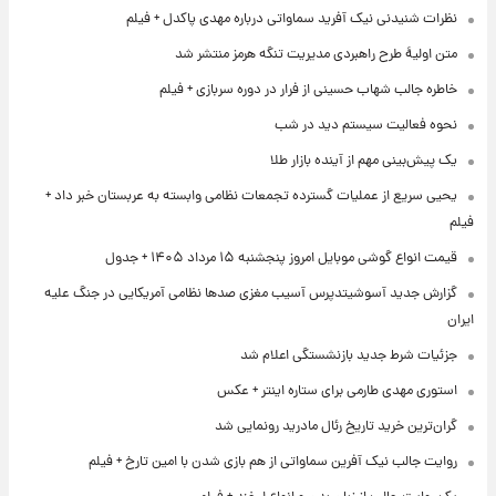
نظرات شنیدنی نیک آفرید سماواتی درباره مهدی پاکدل + فیلم
متن اولیۀ طرح راهبردی مدیریت تنگه هرمز منتشر شد
خاطره جالب شهاب حسینی از فرار در دوره سربازی + فیلم
نحوه فعالیت سیستم دید در شب
یک پیش‌بینی مهم از آینده بازار طلا
یحیی سریع از عملیات گسترده تجمعات نظامی وابسته به عربستان خبر داد +
فیلم
قیمت انواع گوشی موبایل امروز پنجشنبه ۱۵ مرداد ۱۴۰۵ + جدول
گزارش جدید آسوشیتدپرس آسیب مغزی صدها نظامی آمریکایی در جنگ علیه
ایران
جزئیات شرط جدید بازنشستگی اعلام شد
استوری مهدی طارمی برای ستاره اینتر + عکس
گران‌ترین خرید تاریخ رئال مادرید رونمایی شد
روایت جالب نیک آفرین سماواتی از هم بازی شدن با امین تارخ + فیلم