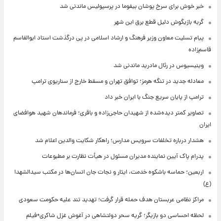
خبر خوش برای سرخ پوشان بیفوما در پرسپولیس ماندنی شد
گربه بازیگوش دلیل قطع برق این شهر
پیام تسلیت معاون وزیر فرهنگ و ارشاد اسلامی در پی درگذشت استاد ابوالقاسم
قاسم‌زاده
وینیسیوس در رئال مادرید ماندنی شد
معادله جدید در تنگه هرمز؛ توافق تهران و مسقط خارج از سناریوی ترامپ
ترامپ از پایان سریع جنگ با ایران خبر داد
تصاویر کمتر دیده‌شده از شهیدان حاجی‌زاده و باقری؛ فرماندهان شهید هوافضای
ایران
هشدار درباره تخلفات سرویس مدارس؛ راهکار شکایت والدین اعلام شد
پدرام پاک آیین نماینده مدیران مسئول در هیأت نظارت بر مطبوعات
اربعین؛ حماسه باشکوه خدمت، ایثار و نجات جان انسان‌ها در مکتب سیدالشهدا
(ع)
مراکز نظامی عربستان هدف حمله قرار گرفت؛ تهدید تند علیه حکومت سعودی
لحظه احساسی دو بازیگر؛ گریه سحر دولتشاهی در آغوش غزل شاکری+فیلم