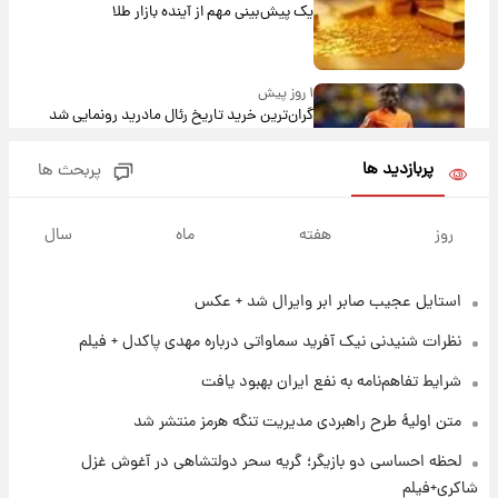
یک پیش‌بینی مهم از آینده بازار طلا
۱ روز پیش
گران‌ترین خرید تاریخ رئال مادرید رونمایی شد
پربازدید ها
پربحث ها
۱ روز پیش
پیش‌بینی بارش‌های گسترده با ورود ال‌نینو؛ کدام
روز
هفته
ماه
سال
روزها پربارش‌تر خواهند بود؟
استایل عجیب صابر ابر وایرال شد + عکس
۱ روز پیش
شماره پیراهن خریدهای جدید پرسپولیس اعلام
نظرات شنیدنی نیک آفرید سماواتی درباره مهدی پاکدل + فیلم
شد؛ تیکدری، محبی و سرگیف با اعداد ویژه
شرایط تفاهم‌نامه به نفع ایران بهبود یافت
۱ روز پیش
متن اولیۀ طرح راهبردی مدیریت تنگه هرمز منتشر شد
جزئیات فعال‌سازی «کیف پول ایران» اعلام
شد+فیلم
لحظه احساسی دو بازیگر؛ گریه سحر دولتشاهی در آغوش غزل
شاکری+فیلم