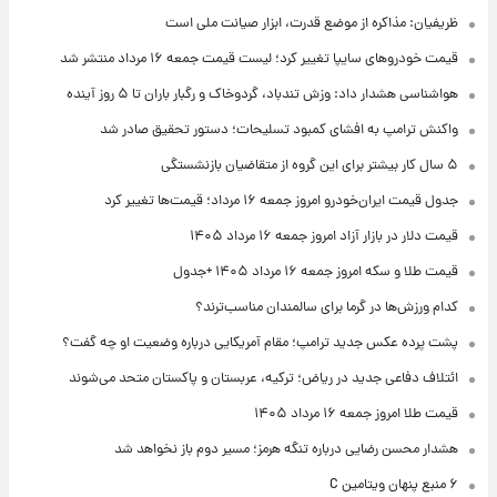
ظریفیان: مذاکره از موضع قدرت، ابزار صیانت ملی است
قیمت خودروهای سایپا تغییر کرد؛ لیست قیمت جمعه ۱۶ مرداد منتشر شد
هواشناسی هشدار داد: وزش تندباد، گردوخاک و رگبار باران تا ۵ روز آینده
واکنش ترامپ به افشای کمبود تسلیحات؛ دستور تحقیق صادر شد
۵ سال کار بیشتر برای این گروه از متقاضیان بازنشستگی
جدول قیمت ایران‌خودرو امروز جمعه ۱۶ مرداد؛ قیمت‌ها تغییر کرد
قیمت دلار در بازار آزاد امروز جمعه ۱۶ مرداد ۱۴۰۵
قیمت طلا و سکه امروز جمعه ۱۶ مرداد ۱۴۰۵ +جدول
کدام ورزش‌ها در گرما برای سالمندان مناسب‌ترند؟
پشت پرده عکس جدید ترامپ؛ مقام آمریکایی درباره وضعیت او چه گفت؟
ائتلاف دفاعی جدید در ریاض؛ ترکیه، عربستان و پاکستان متحد می‌شوند
قیمت طلا امروز جمعه ۱۶ مرداد ۱۴۰۵
هشدار محسن رضایی درباره تنگه هرمز؛ مسیر دوم باز نخواهد شد
۶ منبع پنهان ویتامین C