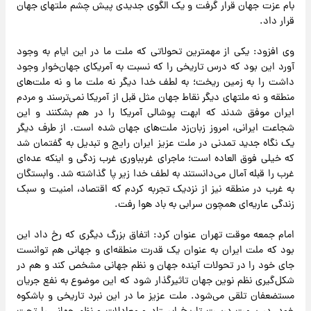
بام عزت جهان قرار گرفت و یک الگوی جدیدی پیش چشم ملتهای جهان
قرار داد.
وی افزود: یکی از مهمترین تحولاتی که ملت ما در این ایام به وجود
آورد این بود که درس تاریخی را که نسبت به آمریکای جهان‌خوار وجود
داشت را به زمین ریخت؛ به لطف خدا دیگر نه ملت ما و نه ملت‌های
منطقه و نه ملتهای دیگر نقاط جهان مثل قبل از آمریکا نمی‌ترسند و مردم
ایران موفق شدند که ابهت پوشالی آمریکا را در هم بشکنند و این
شجاعت ایرانی، امروز زبان‌زد ملت‌های جهان شده است. از طرف دیگر
یک نگاه جدید تمدنی در ملت عزیز ایران رایج و تبدیل به گفتمان شد
که خیلی فوق العاده است؛ ماجرای غربباوری غرب زدگی و اینکه عده‌ای
غرب را قبله آمال می‌دانستند به لطف خدا زیر پا گذاشته شد. وابستگان
به غرب در منطقه نیز از نزدیک تجربه کردم که اقتصاد، امنیت و سبک
زندگی عاریه‌ای همچون سرابی به باد هوا رفت.
امام جمعه موقت تهران عنوان کرد: اتفاق بزرگ دیگری که رخ داد این
بود که ملت ایران به عنوان یک قدرت منطقه‌ای و جهانی هم توانست
جای خود را در تحولات آینده جهان و نظم جهانی مشخص کند و هم در
شکل‌گیری نظم نوین جهان تاثیرگذار شود که این موضوع به نفع جریان
مستضعفان تلقی می‌شود. ملت عزیز ما در این نبرد تاریخی و باشکوه