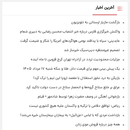
آخرین اخبار
بازگشت مازیار لرستانی به تلویزیون
واکنش خبرگزاری فارس درباره خبر انتصاب محسن رضایی به دبیری شعام
عابدینی: سپاه با پدافند بومی هواگردهای آمریکا را شکار و غنیمت گرفت
تصمیم غیرمنتظره دیپ‌سیک خبرساز شد
جزئیات محدودیت تردد در آزادراه تهران کرج قزوین تا ماه آینده
یک پیش ‌بینی مهم برای قیمت دلار، طلا و سکه شنبه ۱۷ مرداد ۱۴۰۵
بازیکن به درد نخور استقلال با مقصد اروپا این تیم را ترک کرد!
عراق بر خلع سلاح گروه‌ها و انحصار سلاح در دست دولت تاکید کرد
بازخوانی آهنگی در وصف حضرت زهرا توسط شادمهر + فیلم
ریاض: توافق دفاعی با ترکیه و پاکستان علیه هیچ کشوری نیست
بازداشت مردی که با لباس «عزرائیل» به بیماران بیمارستان خیره می‌شد!
همه چیز درباره فروش موی زنان