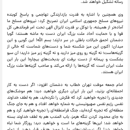
رسانه تشکیل خواهند شد.
وی همچنین با اشاره به قدرت بازدارندگی تهاجمی و پاسخ کوبنده
نیروهای مسلح جمهوری اسلامی ایران تصریح کرد: نیروهای مسلح ما
آماده‌تر از همیشه، با توکل بر قدرت لایزال الهی تحت امر فرماندهی کل
قوا و با حمایت آحاد ملت بزرگ ایران دست به ماشه هستند؛ گویا
دشمنان احمق خیالات باطلی در سر دارند؛ بسم الله! این گویی و این
میدان؛ اکنون این میز شکسته شما و دست‌های شماست که خالی از
گزینه‌هاست؛ نه گزینه رو روی میز دارید و نه گزینه زیر میز دارید؛ آن سبو
بشکست و پیمانه از دست برفت ای بدبخت‌های بیچاره! این بار این
ملت ایران است که گزینه‌ها را ارائه می‌کند و صاحب گزینه‌ها ملت بزرگ
ایران هستند.
امام جمعه موقت تهران خطاب به دشمنان افزود: اگر دست به کار
احمقانه‌ای بزنید، این بار ایران دیگری خواهید دید؛ هم موشک‌های
جدیدی را تجربه خواهید کرد که فکرش را نکرده‌اید، هم به لطف خداوند
نفس رژیم نفس صهیونیستی به شماره خواهد افتاد و هم به جای جنگ
منطقه‌ای که تجربه کرده‌اید، جنگ فرامنطقه‌ای را تجربه خواهید کرد و هم
به جای محدود کردن تنگه هرمز، باب المندب هم به لطف خداوند بسته
خواهد شد؛ این‌ها گزینه‌های ما است و خواهید دید؛ روزگار شما تباه
خواهد شد! اگر زیرساخت‌های ما را مورد هدف قرار دهید از تمام