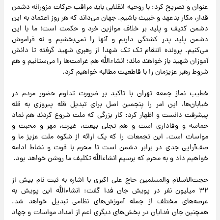
عنوان و تصریح کرد: با روحیه انقلابی باید مراقب حرکات مزورانه دشمن
قدار، مکار بدعهد و خبیث باشیم. جهان می‌داند که هر روز اعتماد به این
دشمن کثیف و پلید بر خلاف موازین خرد و حکمت است؛ ما با این
دشمن پلید پدر کشتگی داریم و آنها را نمی‌بخشیم و نه فراموش
می‌کنیم. پرونده انتقام تک تک شهدا از رهبری شهید گرفته تا دانش
آموزان شهید باز خواهند ماند؛ انشاءالله هم غرامت‌ها را می‌ستانیم و هم
شروط رهبر عزیزمان را با قاطعیت مطالبه خواهیم کرد.
خطیب نماز جمعه تهران با تاکید بر ضرورت تداوم حضور مردم در
خیابان‌ها، این امر را پنجمین اصل برای تبدیل قله پیروزی به قله
پیشرفت دانست و اظهار کرد: کار بزرگی که ملت شروع کردند هم نماد
حماسه و وفاداری است و هم تجلی بیعت، غیرت، مهر و محبت و
مواسات است. این تجمعات را که یک ارائه از شکوه ملت عزیز ما و
صف‌آرایی جدی در برابر دشمن است تا محرم با قوت و نشاط ادامه
خواهیم داد و به محرم که برسیم انشاءالله تکلیف ما روشن خواهد بود.
حجت‌الاسلام والمسلمین حاج علی اکبری با اشاره به ثبت نام بیش از
۳۲ میلیون نفر در پویش جان فدا گفت: انشاءالله این پویش به
عرصه‌های مختلف از جمله آموزش‌های نظامی تبدیل خواهد شد.
همچنین جان فدایان در بخش‌های دیگری اعم از امداد مواسات و جهاد