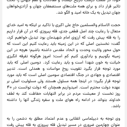
خود، در سمت درست تاریخ ایستاد و معادلات و نظم جهانی را تحت
تاثیر قرار داد و برای همه ملت‌های مستضعفان جهان و آزادی‌خواهان
جهان تبدیل به یک خانه امید و الگو شد.
حجت الاسلام والمسلمین حاج علی اکبری با تاکید بر اینکه به امید خدای
متعال با رعایت چند اصل قطعی جدی، قله پیروزی که در آن قرار داریم
را به قله پیش رفت که آرزوی امام شهیدمان بود تبدیل خواهیم کرد،
گفت: نخستین اصلی که در این زمینه باید رعایت کنیم این است که
حول محور ولایت وحدت و اتحاد مقدس داشته باشیم؛ هرچه در این
زمینه بگوییم و یادآوری کنیم کم است؛ امروز هرگونه تفرقه انگیزی
خیانت به خون شهدا است و باید رعایت کرد. دومین اصلی که باید
مورد توجه قرار بگیرد تقویت روح مواسات و همدلی است. تدبیر
اقتصادی و جهادی در جنگ اقتصادی سومین اصلی است که باید مورد
توجه قرار بگیرد؛ در اینجا همه مسئول هستند ولی مسئولیت اصلی بر
عهده دولت محترم است. امیدواریم همچنان که دولت توانست در ۴۰
روز نخست از معیشت مردم در برابر التهابات حفاظت کند به لطف
خداوند بتواند در ادامه راه هوای ملت و سفره زندگی آنها را داشته
باشد.
وی توجه به دیپلماسی انقلابی و عدم اعتماد مطلق به دشمن را به
عنوان چهارمین ضروری در مسیر تبدیل قله پیروزی به قله پیش رفت