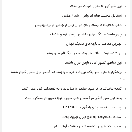
این خوراکی ها مغز را نجات می‌دهند
استایل عجیب صابر ابر وایرال شد + عکس
طلب حلالیت عالیشاه از هواداران پس از جدایی از پرسپولیس
چهار ماسک خانگی برای داشتن موهای نرم و شفاف
بهترین مقاصد دریاچه‌های نزدیک تهران
در ششم اوت؛ وقتی هیروشیما در دیگ قیر می‌جوشید
این مناطق کشور آماده بارش باران باشند
پزشکیان: علی رغم اینکه نیروگاه های ما را زدند اما قطعی برق بسیار کم تر شده
است
کنایه قالیباف به ترامپ: حقایق را بپذیرید و به تعهدات خود عمل کنید
رصد این صور فلکی در آسمان شب بدون هیچ تجهیزاتی ممکن است
چت متنی نامحدود و رایگان در ChatGPT
شرایط تفاهم‌نامه به نفع ایران بهبود یافت
سعید عزت‌اللهی ارزشمندترین هافبک فوتبال ایران