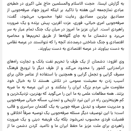
به گزارش ایسنا، حجت الاسلام والمسلمین حاج علی اکبری در خطبه‌ی
عبادی نمازجمعه این هفته با تاکید بر اینکه امروز جهاد صرفه‌جویی از
مصادیق برترین مصادیق رعایت تقوا محسوب می‌شود، گفت:
صرفه‌جویی امری حیاتی، فوری، عزت آفرین، پیش برنده و یک ضرورت
راهبردی است. ایران عزیز ما امروز در میان یک جنگ تمام عیار به سر
می‌برد و دشمنان ما به جای گلوله‌ها از طریق تحریم‌ها و محاصره
اقتصادی و جنگ شناختی درصددند آنچه را که نتوانستد در عرصه نظامی
به دست بیاورند در عرصه اقتصادی به دست بیاورند.
وی افزود: دشمنان از یک طرف با تحریم نفت بانک و تجارت راه‌های
درآمدزایی کشور را محدود می‌کند و از طرف دیگر با ترویج فرهنگ
مصرف گرایی و تجمل گرایی و همچنین با استفاده از عناصر خائن برای
آسیب زدن به معیشت عمومی در تلاش هستند تا به خیال خود
مقاومت ملی مردم بزرگ ایران را بشکنند و در این عرصه به ما ضربه
بزنند. همه مطالعات علمی به ما این را می‌گوید که بهترین، نزدیک‌ترین و
کم هزینه‌ترین راه در این نبرد تاریخی و تمدنی، مسأله حیاتی صرفه‌جویی
و مدیریت مصرف و تبدیل صرفه جویی به یک گفتمان سراسری و قالب
است؛ با این توصیف دیگر مسئله صرفه‌جویی یک توصیه صرفاً اخلاقی و
فضیلت فردی محسوب نمی‌شود بلکه یک فریضه دینی و یک ضرورت
راهبردی برای ملت عزیز ما حفظ ایران ما و ناامید کردن دشمن ما از