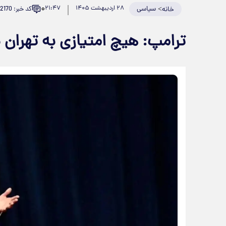
۰
>
سیاسی
۲۸ اردیبهشت ۱۴۰۵
۲۱:۴۷
کد خبر: 982170
خانه
ترامپ: هیچ امتیازی به تهران 