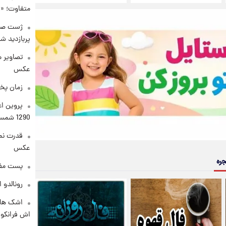
متفاوت؛ «غ
پربازدید 
تصاویر 
عکس
زمان پخ
پروین اع
1290 شمسی
قدرت نم
عکس
جره
پست مفه
رونالدو 
اشک های 
اش فرانکو ب