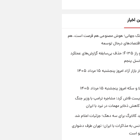
ن اخبار
انک جهانی؛ هوش مصنوعی هم فرصت است، هم
اقتصادهای درحال توسعه
پنتاگون و راز F-۳۵؛ حذف بی‌سابقه گزارش‌های عملکرد
نسل پنجم
قیمت دلار بازار آزاد امروز پنجشنبه ۱۵ مرداد ۱۴۰۵
که امروز پنجشنبه ۱۵ مرداد ۱۴۰۵
پست فاش کرد: مشاجره ترامپ با وزیر جنگ
 کاهش ذخایر مهمات در نبرد با ایران
د کالابرگ برای سه دهک؛ جزئیات اعلام شد
س به مذاکرات با ایران؛ تهران طرف دشواری
گو است