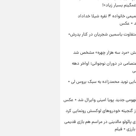
مگینم بسیار زیاد»!
ژست صمیمی خانواده ۴ نفره شیلا خداداد
شد + عکس
متفاوت یاسمین شجریان در کنار پدرش+
ش «مرد سه هزار چهره» مشخص شد
تصامی در دوران نوجوانی؛ اواخر دهه
ایی نوید محمدزاده به سبک بروس لی +
ومی جدید پویا امینی وایرال شد + عکس
از گنجینه خودروهای لوکسش رونمایی کرد
پائولو مالدینی در مراسم هم بازی قدیمی
ارزی + فیلم