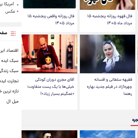
آمریکا ب
+ عکس
فال قهوه روزانه پنجشنبه ۱۵
فال روزانه واقعی پنجشنبه ۱۵
مرداد ماه ۱۴۰۵
مرداد ۱۴۰۵
صفحه
اقتصاد ایر
سبک ایده 
سبک زندگی 
فقیهه سلطانی و افسانه
آقای مجریِ دوران کودکی
تجارت ایده
چهره‌آزاد در فیلم جدید بهاره
خیلی‌ها با یک پست متفاوت؛
تازه ترین خ
رهنما
«غمگینم بسیار زیاد»!
مبل ال
جره