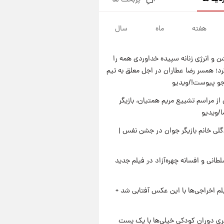
پربحث ها
آتش اختلاف در اینستاگرام؛ تمجید
از حردانی به مذاق رضاییان خوش
نیامد+عکس
هفته
ماه
سال
۲۳ ساعت پیش
پروین اعتصامی در دوران نوجوانی؛
اواخر دهه ۱۲۹۰ شمسی
 و انرژی زنانه سپیده خداوردی همه را
۲۳ ساعت پیش
؛ همسر رضا عطاران در اجل معلق به تیم
قدرت‌نمایی نظامی چین؛ بمب‌افکن
جو پیوست!/ویدیو
حامل موشک هسته‌ای در آسمان
ظاهر شد
از مراسم تشییع مریم همتیان، بازیگر
۲۳ ساعت پیش
رونالدو از گنجینه خودروهای
/ویدیو
لوکسش رونمایی کرد
لی خانم بازیگر جوان در جشن نفس |
طانی و افسانه چهره‌آزاد در فیلم جدید
یلم اخراجی‌ها با این عکس آفتابی شد +
یِ دوران کودکی خیلی‌ها با یک پست