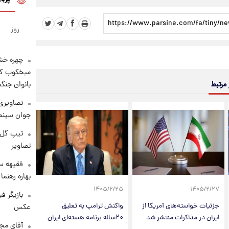
روز
چهره خشن
میخکوب کرد
بانوان جنگ
 مرتبط
تصاویری 
جوان سینما
تیپ گل‌گ
تصاویر
فقیهه سل
بهاره رهنما
۱۴۰۵/۲/۲۵
۱۴۰۵/۲/۲۷
بازیگر ف
جزئیات خواسته‌های آمریکا از
واکنش ترامپ به تعلیق
عکس
ایران در مذاکرات منتشر شد
۲۰ساله برنامه هسته‌ای ایران
آقای مجر