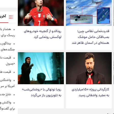
آخری
هشدار ب
قدرت‌نمایی نظامی چین؛
رونالدو از گنجینه خودروهای
ریسک برای 
بمب‌افکن حامل موشک
لوکسش رونمایی کرد
هسته‌ای در آسمان ظاهر شد
جنگنده‌های 
+جدول
قیمت طلا و س
واشنگتن‌
آمریکا بر سر
کارگردانی پروژه ۱۵۰میلیاردی
رویا نونهالی با «روشنایی‌شب»
شارژ جدی
به مجید واشقانی رسید
به تلویزیون باز می‌گردد
واکنش ون
برای گفت‌و