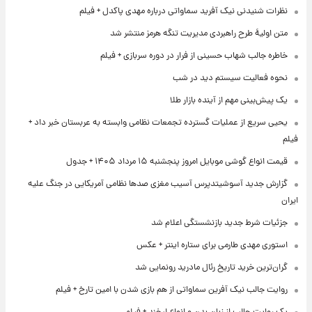
نظرات شنیدنی نیک آفرید سماواتی درباره مهدی پاکدل + فیلم
متن اولیۀ طرح راهبردی مدیریت تنگه هرمز منتشر شد
خاطره جالب شهاب حسینی از فرار در دوره سربازی + فیلم
نحوه فعالیت سیستم دید در شب
یک پیش‌بینی مهم از آینده بازار طلا
یحیی سریع از عملیات گسترده تجمعات نظامی وابسته به عربستان خبر داد +
فیلم
قیمت انواع گوشی موبایل امروز پنجشنبه ۱۵ مرداد ۱۴۰۵ + جدول
گزارش جدید آسوشیتدپرس آسیب مغزی صدها نظامی آمریکایی در جنگ علیه
ایران
جزئیات شرط جدید بازنشستگی اعلام شد
استوری مهدی طارمی برای ستاره اینتر + عکس
گران‌ترین خرید تاریخ رئال مادرید رونمایی شد
روایت جالب نیک آفرین سماواتی از هم بازی شدن با امین تارخ + فیلم