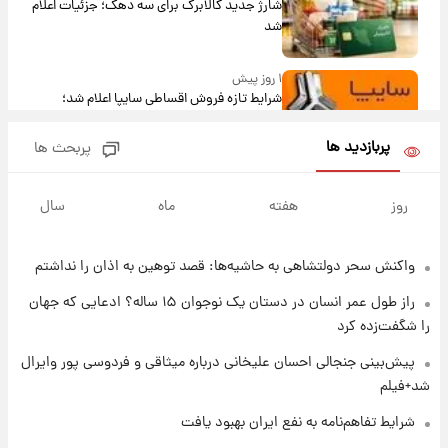
شارژ جدید کالابرگ برای سه دهک؛ جزئیات اعلام
شد
۱ روز پیش
شرایط تازه فروش اقساطی سایپا اعلام شد؛
شاهین، کوییک، اطلس، سهند و ساینا با اقساط
بلندمدت + جدول
پربازدید ها
پربحث ها
۱ روز پیش
سیگنال‌های جدید برای بازار طلا؛ پیش‌بینی
روز
هفته
ماه
سال
قیمت سکه و طلا فردا
واکنش سحر دولتشاهی به حاشیه‌ها: قصد توهین به اذان را نداشتم
۱ روز پیش
فال حافظ پنجشنبه ۱۵ مرداد ماه ۱۴۰۵
راز طول عمر انسان در دستان یک نوجوان ۱۵ ساله؟ ادعایی که جهان
را شگفت‌زده کرد
۱ روز پیش
پیش‌بینی جنجالی احسان علیخانی درباره میثاقی و فردوسی پور وایرال
فال قهوه روزانه پنجشنبه ۱۵ مرداد ماه ۱۴۰۵
شد+فیلم
شرایط تفاهم‌نامه به نفع ایران بهبود یافت