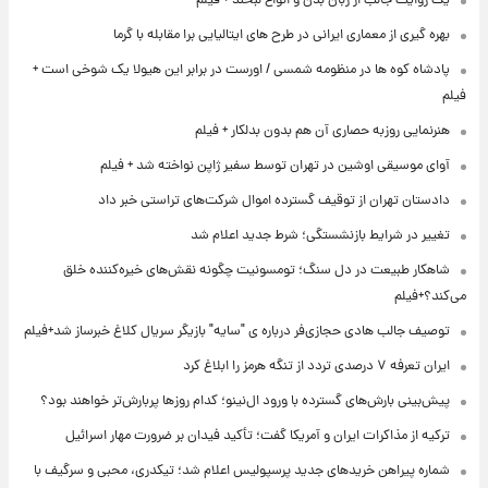
یک روایت جالب از زبان بدن و انواع لبخند + فیلم
بهره گیری از معماری ایرانی در طرح های ایتالیایی برا مقابله با گرما
پادشاه کوه ها در منظومه شمسی / اورست در برابر این هیولا یک شوخی است +
فیلم
هنرنمایی روزبه حصاری آن هم بدون بدلکار + فیلم
آوای موسیقی اوشین در تهران توسط سفیر ژاپن نواخته شد + فیلم
دادستان تهران از توقیف گسترده اموال شرکت‌های تراستی خبر داد
تغییر در شرایط بازنشستگی؛ شرط جدید اعلام شد
شاهکار طبیعت در دل سنگ؛ تومسونیت چگونه نقش‌های خیره‌کننده خلق
می‌کند؟+فیلم
توصیف جالب هادی حجازی‌فر درباره ی "سایه" بازیگر سریال کلاغ خبرساز شد+فیلم
ایران تعرفه ۷ درصدی تردد از تنگه هرمز را ابلاغ کرد
پیش‌بینی بارش‌های گسترده با ورود ال‌نینو؛ کدام روزها پربارش‌تر خواهند بود؟
ترکیه از مذاکرات ایران و آمریکا گفت؛ تأکید فیدان بر ضرورت مهار اسرائیل
شماره پیراهن خریدهای جدید پرسپولیس اعلام شد؛ تیکدری، محبی و سرگیف با