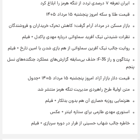
۱ روز پیش
ایران تعرفه ۷ درصدی تردد از تنگه هرمز را ابلاغ کرد
فال روزانه واقعی پنجشنبه ۱۵ مرداد ۱۴۰۵
قیمت طلا و سکه امروز پنجشنبه ۱۵ مرداد ۱۴۰۵
بازار مسکن در مرداد آرام گرفت؛ کاهش تحرک خریداران و فروشندگان
۱ روز پیش
نظرات شنیدنی نیک آفرید سماواتی درباره مهدی پاکدل + فیلم
ارزش سهام عدالت برای امروز چهارشنبه ۱۴ مرداد
+ جدول
روایت جالب نیک آفرین سماواتی از هم بازی شدن با امین تارخ + فیلم
پنتاگون و راز F-35؛ حذف بی‌سابقه گزارش‌های عملکرد جنگنده‌های نسل
۱ روز پیش
آغاز طرح جدید فروش مشارکت در تولید سایپا؛
پنجم
نام خودرو، مبلغ پیش پرداخت و زمان تحویل |
قیمت دلار بازار آزاد امروز پنجشنبه ۱۵ مرداد ۱۴۰۵ +جدول
سود مشارکت چند درصد است؟
متن اولیۀ طرح راهبردی مدیریت تنگه هرمز منتشر شد
هنرنمایی روزبه حصاری آن هم بدون بدلکار + فیلم
استوری مهدی طارمی برای ستاره اینتر + عکس
خاطره جالب شهاب حسینی از فرار در دوره سربازی + فیلم