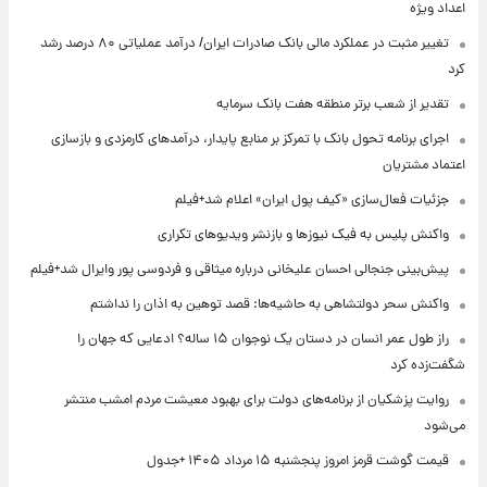
اعداد ویژه
تغییر مثبت در عملکرد مالی بانک صادرات ایران/ درآمد عملیاتی ۸۰ درصد رشد
کرد
تقدیر از شعب برتر منطقه هفت بانک سرمایه
اجرای برنامه تحول بانک با تمرکز بر منابع پایدار، درآمدهای کارمزدی و بازسازی
اعتماد مشتریان
جزئیات فعال‌سازی «کیف پول ایران» اعلام شد+فیلم
واکنش پلیس به فیک نیوزها و بازنشر ویدیوهای تکراری
پیش‌بینی جنجالی احسان علیخانی درباره میثاقی و فردوسی پور وایرال شد+فیلم
واکنش سحر دولتشاهی به حاشیه‌ها: قصد توهین به اذان را نداشتم
راز طول عمر انسان در دستان یک نوجوان ۱۵ ساله؟ ادعایی که جهان را
شگفت‌زده کرد
روایت پزشکیان از برنامه‌های دولت برای بهبود معیشت مردم امشب منتشر
می‌شود
قیمت گوشت قرمز امروز پنجشنبه ۱۵ مرداد ۱۴۰۵ +جدول