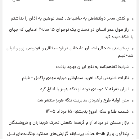
روز
هفته
ماه
سال
شاهین، کوییک، اطلس، سهند و ساینا با اقساط
بلندمدت + جدول
واکنش سحر دولتشاهی به حاشیه‌ها: قصد توهین به اذان را نداشتم
۱ روز پیش
سیگنال‌های جدید برای بازار طلا؛ پیش‌بینی
راز طول عمر انسان در دستان یک نوجوان ۱۵ ساله؟ ادعایی که جهان
قیمت سکه و طلا فردا
را شگفت‌زده کرد
۱ روز پیش
پیش‌بینی جنجالی احسان علیخانی درباره میثاقی و فردوسی پور وایرال
فال حافظ پنجشنبه ۱۵ مرداد ماه ۱۴۰۵
شد+فیلم
شرایط تفاهم‌نامه به نفع ایران بهبود یافت
۱ روز پیش
نظرات شنیدنی نیک آفرید سماواتی درباره مهدی پاکدل + فیلم
فال قهوه روزانه پنجشنبه ۱۵ مرداد ماه ۱۴۰۵
ایران تعرفه ۷ درصدی تردد از تنگه هرمز را ابلاغ کرد
متن اولیۀ طرح راهبردی مدیریت تنگه هرمز منتشر شد
۱ روز پیش
قیمت طلا و سکه امروز پنجشنبه ۱۵ مرداد ۱۴۰۵
فال روزانه واقعی پنجشنبه ۱۵ مرداد ۱۴۰۵
بازار مسکن در مرداد آرام گرفت؛ کاهش تحرک خریداران و فروشندگان
پنتاگون و راز F-35؛ حذف بی‌سابقه گزارش‌های عملکرد جنگنده‌های نسل
۱ روز پیش