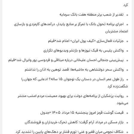
کرد
تقدیر از شعب برتر منطقه هفت بانک سرمایه
اجرای برنامه تحول بانک با تمرکز بر منابع پایدار، درآمدهای کارمزدی و بازسازی
اعتماد مشتریان
جزئیات فعال‌سازی «کیف پول ایران» اعلام شد+فیلم
واکنش پلیس به فیک نیوزها و بازنشر ویدیوهای تکراری
پیش‌بینی جنجالی احسان علیخانی درباره میثاقی و فردوسی پور وایرال شد+فیلم
واکنش سحر دولتشاهی به حاشیه‌ها: قصد توهین به اذان را نداشتم
راز طول عمر انسان در دستان یک نوجوان ۱۵ ساله؟ ادعایی که جهان را
شگفت‌زده کرد
روایت پزشکیان از برنامه‌های دولت برای بهبود معیشت مردم امشب منتشر
می‌شود
قیمت گوشت قرمز امروز پنجشنبه ۱۵ مرداد ۱۴۰۵ +جدول
بازار مسکن در مرداد آرام گرفت؛ کاهش تحرک خریداران و فروشندگان
شکاف نجومی میان فقیر و غنی؛ تورم فشار بر دهک‌های پایین را تشدید کرد