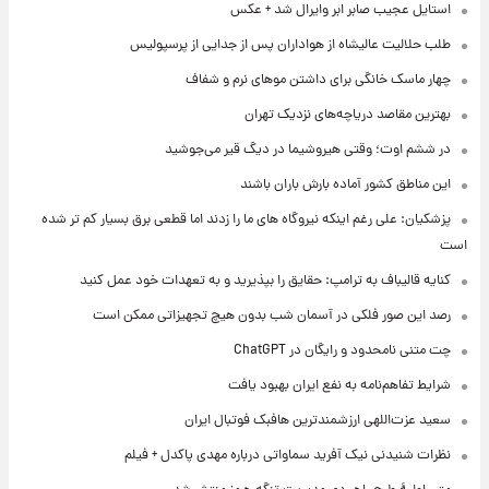
استایل عجیب صابر ابر وایرال شد + عکس
طلب حلالیت عالیشاه از هواداران پس از جدایی از پرسپولیس
چهار ماسک خانگی برای داشتن موهای نرم و شفاف
بهترین مقاصد دریاچه‌های نزدیک تهران
در ششم اوت؛ وقتی هیروشیما در دیگ قیر می‌جوشید
این مناطق کشور آماده بارش باران باشند
پزشکیان: علی رغم اینکه نیروگاه های ما را زدند اما قطعی برق بسیار کم تر شده
است
کنایه قالیباف به ترامپ: حقایق را بپذیرید و به تعهدات خود عمل کنید
رصد این صور فلکی در آسمان شب بدون هیچ تجهیزاتی ممکن است
چت متنی نامحدود و رایگان در ChatGPT
شرایط تفاهم‌نامه به نفع ایران بهبود یافت
سعید عزت‌اللهی ارزشمندترین هافبک فوتبال ایران
نظرات شنیدنی نیک آفرید سماواتی درباره مهدی پاکدل + فیلم