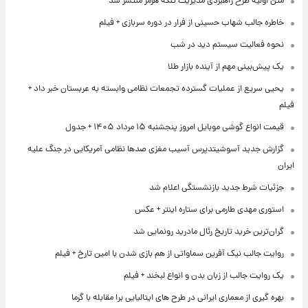
متن اولیۀ طرح راهبردی مدیریت تنگه هرمز منتشر شد
خاطره جالب شهاب حسینی از فرار در دوره سربازی + فیلم
نحوه فعالیت سیستم دید در شب
یک پیش‌بینی مهم از آینده بازار طلا
یحیی سریع از عملیات گسترده تجمعات نظامی وابسته به عربستان خبر داد +
فیلم
قیمت انواع گوشی موبایل امروز پنجشنبه ۱۵ مرداد ۱۴۰۵ + جدول
گزارش جدید آسوشیتدپرس آسیب مغزی صدها نظامی آمریکایی در جنگ علیه
ایران
جزئیات شرط جدید بازنشستگی اعلام شد
استوری مهدی طارمی برای ستاره اینتر + عکس
گران‌ترین خرید تاریخ رئال مادرید رونمایی شد
روایت جالب نیک آفرین سماواتی از هم بازی شدن با امین تارخ + فیلم
یک روایت جالب از زبان بدن و انواع لبخند + فیلم
بهره گیری از معماری ایرانی در طرح های ایتالیایی برا مقابله با گرما