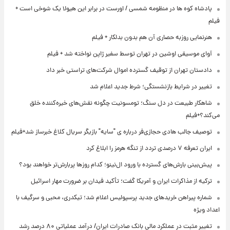
پادشاه کوه ها در منظومه شمسی / اورست در برابر این هیولا یک شوخی است +
فیلم
هنرنمایی روزبه حصاری آن هم بدون بدلکار + فیلم
آوای موسیقی اوشین در تهران توسط سفیر ژاپن نواخته شد + فیلم
دادستان تهران از توقیف گسترده اموال شرکت‌های تراستی خبر داد
تغییر در شرایط بازنشستگی؛ شرط جدید اعلام شد
شاهکار طبیعت در دل سنگ؛ تومسونیت چگونه نقش‌های خیره‌کننده خلق
می‌کند؟+فیلم
توصیف جالب هادی حجازی‌فر درباره ی "سایه" بازیگر سریال کلاغ خبرساز شد+فیلم
ایران تعرفه ۷ درصدی تردد از تنگه هرمز را ابلاغ کرد
پیش‌بینی بارش‌های گسترده با ورود ال‌نینو؛ کدام روزها پربارش‌تر خواهند بود؟
ترکیه از مذاکرات ایران و آمریکا گفت؛ تأکید فیدان بر ضرورت مهار اسرائیل
شماره پیراهن خریدهای جدید پرسپولیس اعلام شد؛ تیکدری، محبی و سرگیف با
اعداد ویژه
تغییر مثبت در عملکرد مالی بانک صادرات ایران/ درآمد عملیاتی ۸۰ درصد رشد