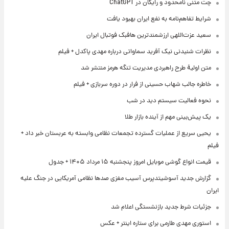
چت متنی نامحدود و رایگان در ChatGPT
شرایط تفاهم‌نامه به نفع ایران بهبود یافت
سعید عزت‌اللهی ارزشمندترین هافبک فوتبال ایران
نظرات شنیدنی نیک آفرید سماواتی درباره مهدی پاکدل + فیلم
متن اولیۀ طرح راهبردی مدیریت تنگه هرمز منتشر شد
خاطره جالب شهاب حسینی از فرار در دوره سربازی + فیلم
نحوه فعالیت سیستم دید در شب
یک پیش‌بینی مهم از آینده بازار طلا
یحیی سریع از عملیات گسترده تجمعات نظامی وابسته به عربستان خبر داد +
فیلم
قیمت انواع گوشی موبایل امروز پنجشنبه ۱۵ مرداد ۱۴۰۵ + جدول
گزارش جدید آسوشیتدپرس آسیب مغزی صدها نظامی آمریکایی در جنگ علیه
ایران
جزئیات شرط جدید بازنشستگی اعلام شد
استوری مهدی طارمی برای ستاره اینتر + عکس