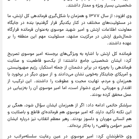
شخصیتی بسیار ویژه و ممتاز داشتند.
وی افزود: از سال ۱۳۷۷ و همزمان با شکل‌گیری فرماندهی کل ارتش، ما
در مسئولیت‌های مختلف در کنار یکدیگر قرار گرفتیم؛ بنده در جایگاه
معاونت اطلاعات ارتش و امیر شهید موسوی به‌عنوان فرمانده قرارگاه
شمال‌شرق ارتش در مرکزیت مشهد، مسئولیت مهم این منطقه را بر
عهده داشتند.
فرمانده کل ارتش با اشاره به ویژگی‌های برجسته امیر موسوی تصریح
کرد: ایشان شخصیتی جامع داشتند؛ از یک‌سو قاطعیت و صلابت
فرماندهی را به‌ویژه در برابر دشمنان از جمله استکبار، رژیم صهیونیستی
و آمریکای جنایتکار به‌خوبی نشان می‌دادند و از سوی دیگر در برخورد با
همرزمان و مردم، نهایت محبت و عطوفت را داشتند. این ترکیب از
اقتدار و مهربانی، امری دشوار است، اما امیر موسوی آن را به‌زیبایی در
عمل محقق کرده بودند.
سرلشکر حاتمی ادامه داد: اگر از همرزمان ایشان سؤال شود، همگی بر
این نکته تأکید دارند که امیر موسوی هم فرمانده‌ای قاطع و باصلابت و
هم انسانی مهربان و دلسوز بودند. رهبر معظم انقلاب نیز درباره ایشان
تعبیر «مؤمن واقعی» را به‌کار برده‌اند.
وی خاطرنشان کرد: امیر موسوی در عین رعایت سلسله‌مراتب در