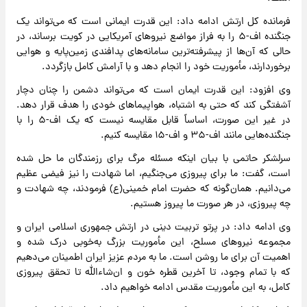
فرمانده کل ارتش ادامه داد: این قدرت ایمانی است که می‌تواند یک
جنگنده اف-۵ را به فراز مواضع نیروهای آمریکایی در کویت برساند، در
حالی که آن‌ها از پیشرفته‌ترین سامانه‌های پدافندی زمین‌پایه و هوایی
برخوردارند، مأموریت خود را انجام دهد و با آرامش کامل بازگردد.
وی افزود: این قدرت ایمان است که می‌تواند دشمن را چنان دچار
آشفتگی کند که حتی به اشتباه، هواپیماهای خودی را هدف قرار دهد.
در غیر این صورت، اساساً قابل مقایسه نیست که یک اف-۵ را با
جنگنده‌هایی مانند اف-۳۵ و اف-۱۵ مقایسه کنیم.
سرلشکر حاتمی با بیان اینکه مسئله مرگ برای رزمندگان ما حل شده
است، گفت: ما برای پیروزی می‌جنگیم، اما شهادت را نیز فیضی عظیم
می‌دانیم. همان‌گونه که حضرت امام خمینی(ع) فرمودند، چه شهادت و
چه پیروزی، در هر صورت ما پیروز هستیم.
وی ادامه داد: در پرتو تربیت دینی در ارتش جمهوری اسلامی ایران و
مجموعه نیروهای مسلح، این مأموریت بزرگ به‌خوبی درک شده و
اهمیت آن برای ما روشن است. ما به مردم عزیز ایران اطمینان می‌دهیم
که با تمام وجود، تا آخرین قطره خون و ان‌شاءالله تا تحقق پیروزی
کامل، به این مأموریت مقدس ادامه خواهیم داد.