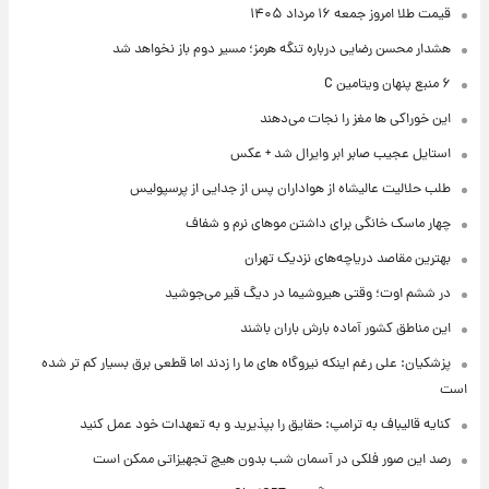
قیمت طلا امروز جمعه ۱۶ مرداد ۱۴۰۵
هشدار محسن رضایی درباره تنگه هرمز؛ مسیر دوم باز نخواهد شد
۶ منبع پنهان ویتامین C
این خوراکی ها مغز را نجات می‌دهند
استایل عجیب صابر ابر وایرال شد + عکس
طلب حلالیت عالیشاه از هواداران پس از جدایی از پرسپولیس
چهار ماسک خانگی برای داشتن موهای نرم و شفاف
بهترین مقاصد دریاچه‌های نزدیک تهران
در ششم اوت؛ وقتی هیروشیما در دیگ قیر می‌جوشید
این مناطق کشور آماده بارش باران باشند
پزشکیان: علی رغم اینکه نیروگاه های ما را زدند اما قطعی برق بسیار کم تر شده
است
کنایه قالیباف به ترامپ: حقایق را بپذیرید و به تعهدات خود عمل کنید
رصد این صور فلکی در آسمان شب بدون هیچ تجهیزاتی ممکن است