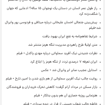
واکنش سحر دولتشاهی به حاشیه‌ها: قصد توهین به اذان را نداشتم
شارژ جدید کالابرگ برای سه دهک؛ جزئیات اعلام
راز طول عمر انسان در دستان یک نوجوان ۱۵ ساله؟ ادعایی که جهان
شد
را شگفت‌زده کرد
۱ روز پیش
پیش‌بینی جنجالی احسان علیخانی درباره میثاقی و فردوسی پور وایرال
شرایط تازه فروش اقساطی سایپا اعلام شد؛
شد+فیلم
شاهین، کوییک، اطلس، سهند و ساینا با اقساط
بلندمدت + جدول
شرایط تفاهم‌نامه به نفع ایران بهبود یافت
۱ روز پیش
متن اولیۀ طرح راهبردی مدیریت تنگه هرمز منتشر شد
سیگنال‌های جدید برای بازار طلا؛ پیش‌بینی
قیمت سکه و طلا فردا
نظرات شنیدنی نیک آفرید سماواتی درباره مهدی پاکدل + فیلم
ایران تعرفه ۷ درصدی تردد از تنگه هرمز را ابلاغ کرد
۱ روز پیش
استایل عجیب صابر ابر وایرال شد + عکس
فال حافظ پنجشنبه ۱۵ مرداد ماه ۱۴۰۵
روایت جالب نیک آفرین سماواتی از هم بازی شدن با امین تارخ + فیلم
بازار مسکن در مرداد آرام گرفت؛ کاهش تحرک خریداران و فروشندگان
۱ روز پیش
فال قهوه روزانه پنجشنبه ۱۵ مرداد ماه ۱۴۰۵
هنرنمایی روزبه حصاری آن هم بدون بدلکار + فیلم
خاطره جالب شهاب حسینی از فرار در دوره سربازی + فیلم