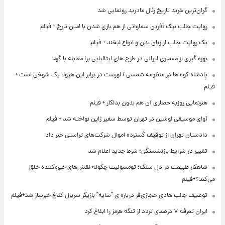
گران‌ترین خرید تاریخ رئال مادرید رونمایی شد
روایت جالب نیک آفرین سماواتی از هم بازی شدن با امین تارخ + فیلم
یک روایت جالب از زبان بدن و انواع لبخند + فیلم
بهره گیری از معماری ایرانی در طرح های ایتالیایی برا مقابله با گرما
پادشاه کوه ها در منظومه شمسی / اورست در برابر این هیولا یک شوخی است +
فیلم
هنرنمایی روزبه حصاری آن هم بدون بدلکار + فیلم
آوای موسیقی اوشین در تهران توسط سفیر ژاپن نواخته شد + فیلم
دادستان تهران از توقیف گسترده اموال شرکت‌های تراستی خبر داد
تغییر در شرایط بازنشستگی؛ شرط جدید اعلام شد
شاهکار طبیعت در دل سنگ؛ تومسونیت چگونه نقش‌های خیره‌کننده خلق
می‌کند؟+فیلم
توصیف جالب هادی حجازی‌فر درباره ی "سایه" بازیگر سریال کلاغ خبرساز شد+فیلم
ایران تعرفه ۷ درصدی تردد از تنگه هرمز را ابلاغ کرد