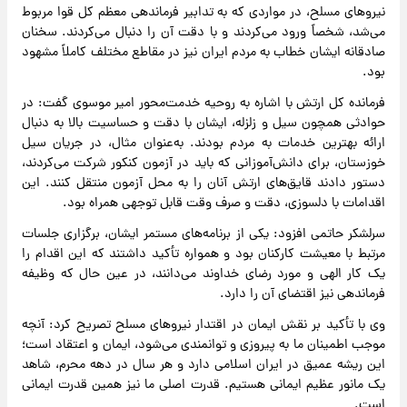
نیروهای مسلح، در مواردی که به تدابیر فرماندهی معظم کل قوا مربوط
می‌شد، شخصاً ورود می‌کردند و با دقت آن را دنبال می‌کردند. سخنان
صادقانه ایشان خطاب به مردم ایران نیز در مقاطع مختلف کاملاً مشهود
بود.
فرمانده کل ارتش با اشاره به روحیه خدمت‌محور امیر موسوی گفت: در
حوادثی همچون سیل و زلزله، ایشان با دقت و حساسیت بالا به دنبال
ارائه بهترین خدمات به مردم بودند. به‌عنوان مثال، در جریان سیل
خوزستان، برای دانش‌آموزانی که باید در آزمون کنکور شرکت می‌کردند،
دستور دادند قایق‌های ارتش آنان را به محل آزمون منتقل کنند. این
اقدامات با دلسوزی، دقت و صرف وقت قابل توجهی همراه بود.
سرلشکر حاتمی افزود: یکی از برنامه‌های مستمر ایشان، برگزاری جلسات
مرتبط با معیشت کارکنان بود و همواره تأکید داشتند که این اقدام را
یک کار الهی و مورد رضای خداوند می‌دانند، در عین حال که وظیفه
فرماندهی نیز اقتضای آن را دارد.
وی با تأکید بر نقش ایمان در اقتدار نیروهای مسلح تصریح کرد: آنچه
موجب اطمینان ما به پیروزی و توانمندی می‌شود، ایمان و اعتقاد است؛
این ریشه عمیق در ایران اسلامی دارد و هر سال در دهه محرم، شاهد
یک مانور عظیم ایمانی هستیم. قدرت اصلی ما نیز همین قدرت ایمانی
است.