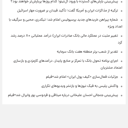
پیش‌بینی بارش‌های گسترده با ورود ال‌نینو؛ کدام روزها پربارش‌تر خواهند بود؟
ترکیه از مذاکرات ایران و آمریکا گفت؛ تأکید فیدان بر ضرورت مهار اسرائیل
شماره پیراهن خریدهای جدید پرسپولیس اعلام شد؛ تیکدری، محبی و سرگیف با
اعداد ویژه
تغییر مثبت در عملکرد مالی بانک صادرات ایران/ درآمد عملیاتی ۸۰ درصد رشد
کرد
تقدیر از شعب برتر منطقه هفت بانک سرمایه
اجرای برنامه تحول بانک با تمرکز بر منابع پایدار، درآمدهای کارمزدی و بازسازی
اعتماد مشتریان
جزئیات فعال‌سازی «کیف پول ایران» اعلام شد+فیلم
واکنش پلیس به فیک نیوزها و بازنشر ویدیوهای تکراری
پیش‌بینی جنجالی احسان علیخانی درباره میثاقی و فردوسی پور وایرال شد+فیلم