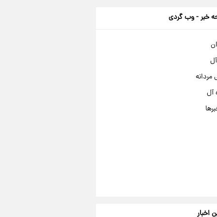
 خبر - وب گردی
ان
آل
مردانه
 آل
برها
ن اخبار