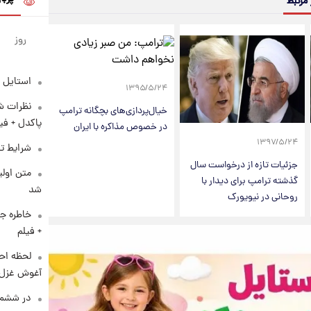
 مرتبط
روز
استایل 
۱۳۹۵/۵/۲۴
نظرات شن
خیال‌پردازی‌های بچگانه ترامپ
پاکدل + فی
در خصوص مذاکره با ایران
۱۳۹۷/۵/۲۴
شرایط تف
جزئیات تازه از درخواست سال
متن اولی
گذشته ترامپ برای دیدار با
شد
روحانی در نیویورک
خاطره جا
+ فیلم
لحظه احس
آغوش غزل 
در ششم 