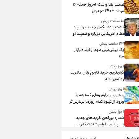
قیمت طلا و سکه امروز جمعه ۱۶
مرداد ۱۴۰۵ +جدول
۱۰ ساعت پیش
پشت پرده عکس جدید ترامپ؛
مقام آمریکایی درباره وضعیت او
چه گفت؟
۲۳ ساعت پیش
یک پیش‌بینی مهم از آینده بازار
طلا
۱ روز پیش
گران‌ترین خرید تاریخ رئال مادرید
رونمایی شد
۱ روز پیش
پیش‌بینی بارش‌های گسترده با
ورود ال‌نینو؛ کدام روزها پربارش‌تر
خواهند بود؟
۱ روز پیش
شماره پیراهن خریدهای جدید
پرسپولیس اعلام شد؛ تیکدری،
محبی و سرگیف با اعداد ویژه
۱ روز پیش
زدید ها