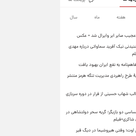
پربحث ها
جزئیات فعال‌سازی «کیف پول
ایران» اعلام شد+فیلم
هفته
ماه
سال
۱ روز پیش
تغییر تند قیمت محصولات
ایران‌خودرو و سایپا امروز پنجشنبه
عجیب صابر ابر وایرال شد + عکس
۱۵ مرداد ۱۴۰۵ +جدول
۱ روز پیش
قیمت طلا و سکه امروز پنجشنبه
یدنی نیک آفرید سماواتی درباره مهدی
۱۵ مرداد ۱۴۰۵
لم
۱ روز پیش
اهم‌نامه به نفع ایران بهبود یافت
شارژ جدید کالابرگ برای سه
دهک؛ جزئیات اعلام شد
ۀ طرح راهبردی مدیریت تنگه هرمز منتشر
لب شهاب حسینی از فرار در دوره سربازی
اسی دو بازیگر؛ گریه سحر دولتشاهی در
شاکری+فیلم
اوت؛ وقتی هیروشیما در دیگ قیر