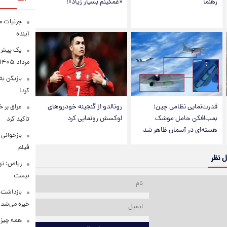
رهنما
«غمگینم بسیار زیاد»!
جزئیات مح
آینده
مرداد ۱۴۰۵
بازیکن به
کرد!
قدرت‌نمایی نظامی چین؛
رونالدو از گنجینه خودروهای
عراق بر 
بمب‌افکن حامل موشک
لوکسش رونمایی کرد
تاکید کرد
هسته‌ای در آسمان ظاهر شد
بازخوانی
فیلم
ل نظر
ریاض: تو
نیست
بازداشت م
خیره می‌شد!
همه چیز 