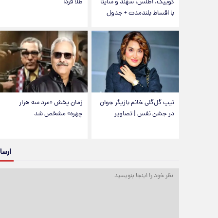
کوییک، اطلس، سهند و ساینا
طلا فردا
با اقساط بلندمدت + جدول
تیپ گل‌گلی خانم بازیگر جوان
زمان پخش «مرد سه هزار
در جشن نفس | تصاویر
چهره» مشخص شد
ارسا