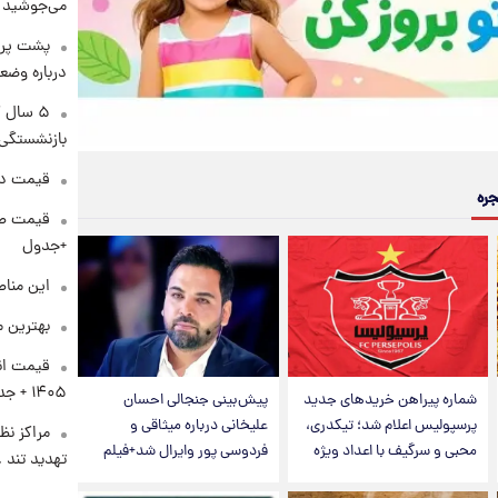
می‌جوشید
پشت پرد
درباره وض
۵ سال 
بازنشستگی
قیمت دلار د
جره
+جدول
این مناط
بهترین م
۱۴۰۵ + جدول
شماره پیراهن خریدهای جدید
پیش‌بینی جنجالی احسان
پرسپولیس اعلام شد؛ تیکدری،
علیخانی درباره میثاقی و
مراکز نظ
محبی و سرگیف با اعداد ویژه
فردوسی پور وایرال شد+فیلم
تهدید تند