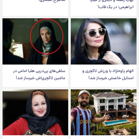
بهاره رهنما و دیگری از میترا
شاهرخ استخری!
ابراهیمی؛ در یک قاب!
الهام پاوه‌نژاد با ورزش لاکچری و
سلفی‌های پی‌درپی هلیا امامی در
استایل خاصش خبرساز شد!
ماشین لاکچری‌اش خبرساز شد!