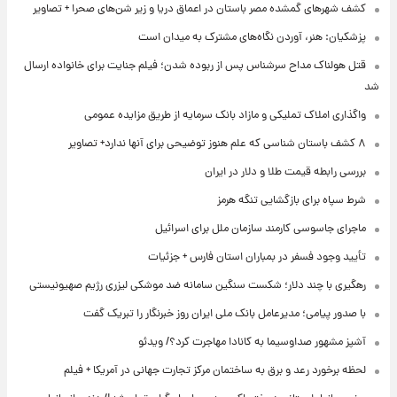
کشف شهرهای گمشده مصر باستان در اعماق دریا و زیر شن‌های صحرا + تصاویر
پزشکیان: هنر، آوردن نگاه‌های مشترک به میدان است
قتل هولناک مداح سرشناس پس از ربوده شدن؛ فیلم جنایت برای خانواده ارسال
شد
واگذاری املاک تملیکی و مازاد بانک سرمایه از طریق مزایده عمومی
۸ کشف باستان شناسی که علم هنوز توضیحی برای آنها ندارد+ تصاویر
بررسی رابطه قیمت طلا و دلار در ایران
شرط سپاه برای بازگشایی تنگه هرمز
ماجرای جاسوسی کارمند سازمان ملل برای اسرائیل
تأیید وجود فسفر در بمباران استان فارس + جزئیات
رهگیری با چند دلار؛ شکست سنگین سامانه ضد موشکی لیزری رژیم صهیونیستی
با صدور پیامی؛ مدیرعامل بانک ملی ایران روز خبرنگار را تبریک گفت
آشپز مشهور صداوسیما به کانادا مهاجرت کرد؟/ ویدئو
لحظه برخورد رعد و برق به ساختمان مرکز تجارت جهانی در آمریکا + فیلم