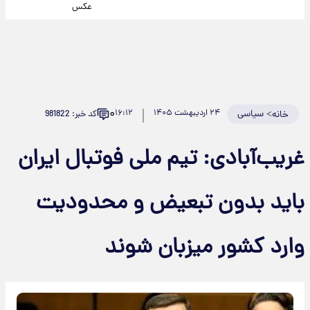
عکس
۰
>
سیاسی
۲۴ اردیبهشت ۱۴۰۵
۱۶:۱۲
کد خبر: 981822
خانه
غریب‌آبادی: تیم ملی فوتبال ایران
باید بدون تبعیض و محدودیت
وارد کشور میزبان شوند