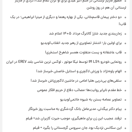
حضور مازیار لرستانی در ختم اکبر عبدی برای او گران تمام شد!/ دزدی از مازیار
لرستانی آن هم در روز روشن
دو دختر پیمان قاسم‌خانی، یکی از بهاره رهنما و دیگری از میترا ابراهیمی؛ در یک
قاب!
زمان‌بندی جدید شارژ کالابرگ مرداد ۱۴۰۵ اعلام شد
برای اولین بار؛ انتشار تصاویری از رهبر جدید انقلاب/ویدیو
قاب عاشقانه و پست متفاوت همسر شاهرخ استخری!
رونمایی خودرو IM LS۹ توسط نیکا موتور ، لوکس ترین شاسی بلند EREV در ایران
الهام پاوه‌نژاد با ورزش لاکچری و استایل خاصش خبرساز شد!
سلفی‌های پی‌درپی هلیا امامی در ماشین لاکچری‌اش خبرساز شد!
خط مقدم نابرابر روایت‌ها؛ مصائب دفاع از حریم افکار عمومی
تصاویر عمامه بستن به شیوه خاتمی/ویدیو
پیام دکتر بیگدلی، مدیرعامل بانک گردشگری به مناسبت روز خبرنگار
ترفند عجیب این زن برای ماهیگیری، موجب حیرت کاربران شد+ فیلم
این سکانس نزدیک بود جان سیروس گرجستانی را بگیرد + فیلم