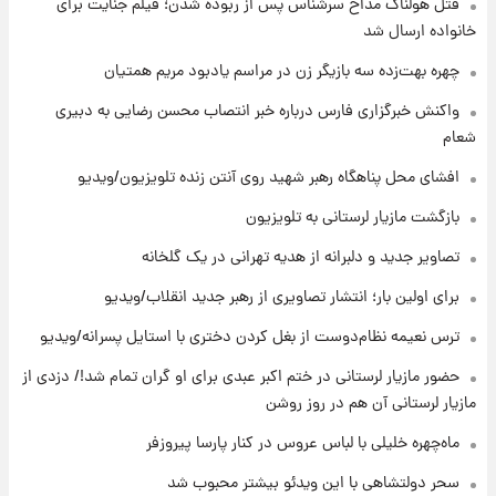
قتل هولناک مداح سرشناس پس از ربوده شدن؛ فیلم جنایت برای
۹ ساعت پیش
با قدرتمندترین و بادوام ترین تانک جهان آشنا
خانواده ارسال شد
شوید+ فیلم
چهره بهت‌زده سه بازیگر زن در مراسم یادبود مریم همتیان
۹ ساعت پیش
واکنش خبرگزاری فارس درباره خبر انتصاب محسن رضایی به دبیری
قیمت طلا ۱۸عیار امروز شنبه ۱۷ مرداد ۱۴۰۵
شعام
+جدول
افشای محل پناهگاه‌ رهبر شهید روی آنتن زنده تلویزیون/ویدیو
۱۰ ساعت پیش
بازگشت مازیار لرستانی به تلویزیون
قیمت محصولات ایران‌خودرو و سایپا امروز شنبه
۱۷ مرداد ۱۴۰۵
تصاویر جدید و دلبرانه از هدیه تهرانی در یک گلخانه
برای اولین بار؛ انتشار تصاویری از رهبر جدید انقلاب/ویدیو
۲۳ ساعت پیش
ترس نعیمه نظام‌دوست از بغل کردن دختری با استایل پسرانه/ویدیو
یک پیش ‌بینی مهم برای قیمت دلار، طلا و سکه
شنبه ۱۷ مرداد ۱۴۰۵
حضور مازیار لرستانی در ختم اکبر عبدی برای او گران تمام شد!/ دزدی از
مازیار لرستانی آن هم در روز روشن
۱ روز پیش
بازیکن به درد نخور استقلال با مقصد اروپا این
ماه‌چهره خلیلی با لباس عروس در کنار پارسا پیروزفر
تیم را ترک کرد!
سحر دولتشاهی با این ویدئو بیشتر محبوب شد