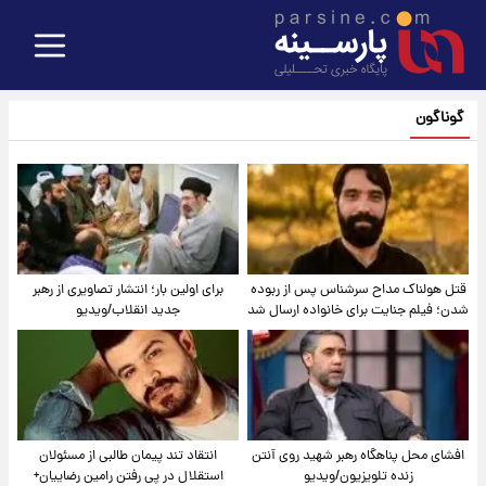
گوناگون
قتل هولناک مداح سرشناس پس از ربوده
برای اولین بار؛ انتشار تصاویری از رهبر
شدن؛ فیلم جنایت برای خانواده ارسال شد
جدید انقلاب/ویدیو
افشای محل پناهگاه‌ رهبر شهید روی آنتن
انتقاد تند پیمان طالبی از مسئولان
زنده تلویزیون/ویدیو
استقلال در پی رفتن رامین رضاییان+