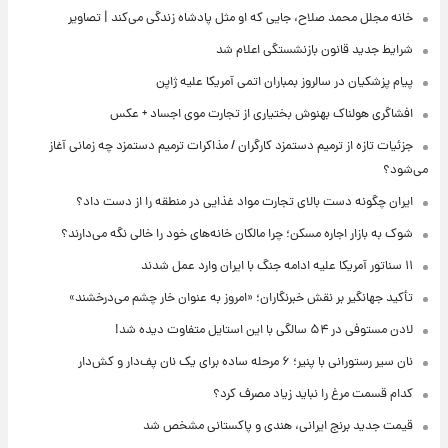
خانه مجلل محمد صلاح، جایی که او مثل پادشاه زندگی می‌کند | تصاویر
شرایط جدید قانون بازنشستگی اعلام شد
پیام پزشکیان در سالروز بمباران اتمی آمریکا علیه ژاپن
افشاگری هولناک بهنوش بختیاری از تجارت موی اجساد + عکس
جزئیات تازه از ترمیم دستمزد کارگران / مذاکرات ترمیم دستمزد چه زمانی آغاز
می‌شود؟
ایران چگونه دست بالای تجارت مواد غذایی در منطقه را از دست داد؟
شوک به بازار اجاره مسکن؛ چرا مالکان خانه‌های خود را خالی نگه می‌دارند؟
۱۱ سناتور آمریکا علیه ادامه جنگ با ایران وارد عمل شدند
تأکید جهانگیر بر نقش خبرنگاران؛ «امروز به عنوان خار چشم می‌درخشند»
لادن مستوفی در ۵۴ سالگی با این استایل متفاوت دیده شد!
نان سیر رستورانی با پنیر؛ ۶ مرحله ساده برای یک نان پف‌دار و کش‌دار
کدام قسمت مرغ را نباید زیاد مصرف کرد؟
قیمت جدید برنج ایرانی، هندی و پاکستانی مشخص شد