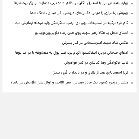
بهاره رهنما این بار با استایل انگلیسی ظاهر شد؛ تیپ متفاوت بازیگر پرحاشیه!
بهنوش بختیاری با دیدن عکس‌های عروسی اکبر عبدی دلتنگ شد!
گام تازه ترکیه در تسلیحات پهپادی؛ بمب سنگرشکن وارد مرحله آزمایش شد
افشای محل پناهگاه‌ رهبر شهید روی آنتن زنده تلویزیون/ویدیو
عکس شاد سپند امیرسلیمانی در کنار پسرش
ادعای جنجالی درباره اینفانتینو؛ اتهام پرداخت پول به معشوقه با درآمد یوفا
قاب خانوادگی رضا کیانیان در کنار خواهرش
ثریا اسفندیاری بعد از طلاق و در دیدار با گروه بیتلز
هشدار درباره کمبود یک ماده معدنی؛ خطر آلزایمر و زوال عقل افزایش می‌یابد؟