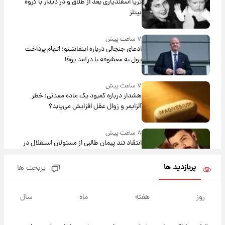
ثریا اسفندیاری بعد از طلاق و در دیدار با گروه
بیتلز
۷ ساعت پیش
ادعای جنجالی درباره اینفانتینو؛ اتهام پرداخت
پول به معشوقه با درآمد یوفا
۷ ساعت پیش
هشدار درباره کمبود یک ماده معدنی؛ خطر
آلزایمر و زوال عقل افزایش می‌یابد؟
۸ ساعت پیش
انتقاد تند پیمان طالبی از مسئولان استقلال در
پی رفتن رامین رضاییان+ عکس
پربازدید ها
پربحث ها
۸ ساعت پیش
قیمت گوشت گوساله و گوسفند امروز شنبه ۱۷
روز
هفته
ماه
سال
مرداد ۱۴۰۵ +جدول