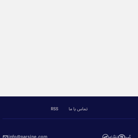
تماس با ما
RSS
info@parsine.com
گپ
تلگرام