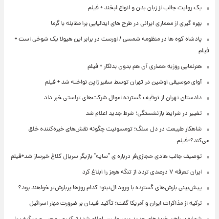
یک روایت جالب از زبان بدن و انواع لبخند + فیلم
بهره گیری از معماری ایرانی در طرح های ایتالیایی برا مقابله با گرما
پادشاه کوه ها در منظومه شمسی / اورست در برابر این هیولا یک شوخی است +
فیلم
هنرنمایی روزبه حصاری آن هم بدون بدلکار + فیلم
آوای موسیقی اوشین در تهران توسط سفیر ژاپن نواخته شد + فیلم
دادستان تهران از توقیف گسترده اموال شرکت‌های تراستی خبر داد
تغییر در شرایط بازنشستگی؛ شرط جدید اعلام شد
شاهکار طبیعت در دل سنگ؛ تومسونیت چگونه نقش‌های خیره‌کننده خلق
می‌کند؟+فیلم
توصیف جالب هادی حجازی‌فر درباره ی "سایه" بازیگر سریال کلاغ خبرساز شد+فیلم
ایران تعرفه ۷ درصدی تردد از تنگه هرمز را ابلاغ کرد
پیش‌بینی بارش‌های گسترده با ورود ال‌نینو؛ کدام روزها پربارش‌تر خواهند بود؟
ترکیه از مذاکرات ایران و آمریکا گفت؛ تأکید فیدان بر ضرورت مهار اسرائیل