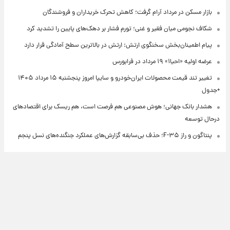
بازار مسکن در مرداد آرام گرفت؛ کاهش تحرک خریداران و فروشندگان
شکاف نجومی میان فقیر و غنی؛ تورم فشار بر دهک‌های پایین را تشدید کرد
پیام اطمینان‌بخش سخنگوی ارتش: ارتش در بالاترین سطح آمادگی قرار دارد
عرضه اولیه «احیا۱» ۱۹ مرداد در فرابورس
تغییر تند قیمت محصولات ایران‌خودرو و سایپا امروز پنجشنبه ۱۵ مرداد ۱۴۰۵
+جدول
هشدار بانک جهانی؛ هوش مصنوعی هم فرصت است، هم ریسک برای اقتصادهای
درحال توسعه
پنتاگون و راز F-۳۵؛ حذف بی‌سابقه گزارش‌های عملکرد جنگنده‌های نسل پنجم