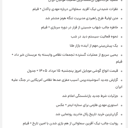
سعید عزت‌اللهی ارزشمندترین هافبک فوتبال ایران
نظرات شنیدنی نیک آفرید سماواتی درباره مهدی پاکدل + فیلم
متن اولیۀ طرح راهبردی مدیریت تنگه هرمز منتشر شد
خاطره جالب شهاب حسینی از فرار در دوره سربازی + فیلم
نحوه فعالیت سیستم دید در شب
یک پیش‌بینی مهم از آینده بازار طلا
یحیی سریع از عملیات گسترده تجمعات نظامی وابسته به عربستان خبر داد +
فیلم
قیمت انواع گوشی موبایل امروز پنجشنبه ۱۵ مرداد ۱۴۰۵ + جدول
گزارش جدید آسوشیتدپرس آسیب مغزی صدها نظامی آمریکایی در جنگ علیه
ایران
جزئیات شرط جدید بازنشستگی اعلام شد
استوری مهدی طارمی برای ستاره اینتر + عکس
گران‌ترین خرید تاریخ رئال مادرید رونمایی شد
روایت جالب نیک آفرین سماواتی از هم بازی شدن با امین تارخ + فیلم