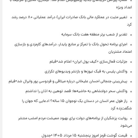
شماره پیراهن خریدهای جدید پرسپولیس اعلام شد؛ تیکدری، محبی و سرگیف با
اعداد ویژه
تغییر مثبت در عملکرد مالی بانک صادرات ایران/ درآمد عملیاتی ۸۰ درصد رشد
کرد
تقدیر از شعب برتر منطقه هفت بانک سرمایه
اجرای برنامه تحول بانک با تمرکز بر منابع پایدار، درآمدهای کارمزدی و بازسازی
اعتماد مشتریان
جزئیات فعال‌سازی «کیف پول ایران» اعلام شد+فیلم
واکنش پلیس به فیک نیوزها و بازنشر ویدیوهای تکراری
پیش‌بینی جنجالی احسان علیخانی درباره میثاقی و فردوسی پور وایرال شد+فیلم
واکنش سحر دولتشاهی به حاشیه‌ها: قصد توهین به اذان را نداشتم
راز طول عمر انسان در دستان یک نوجوان ۱۵ ساله؟ ادعایی که جهان را
شگفت‌زده کرد
روایت پزشکیان از برنامه‌های دولت برای بهبود معیشت مردم امشب منتشر
می‌شود
قیمت گوشت قرمز امروز پنجشنبه ۱۵ مرداد ۱۴۰۵ +جدول