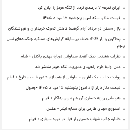
۱ روز پیش
ایران تعرفه ۷ درصدی تردد از تنگه هرمز را ابلاغ کرد
فال روزانه واقعی پنجشنبه ۱۵ مرداد ۱۴۰۵
قیمت طلا و سکه امروز پنجشنبه ۱۵ مرداد ۱۴۰۵
بازار مسکن در مرداد آرام گرفت؛ کاهش تحرک خریداران و فروشندگان
۱ روز پیش
پنتاگون و راز F-35؛ حذف بی‌سابقه گزارش‌های عملکرد جنگنده‌های نسل
ارزش سهام عدالت برای امروز چهارشنبه ۱۴ مرداد
+ جدول
پنجم
نظرات شنیدنی نیک آفرید سماواتی درباره مهدی پاکدل + فیلم
۱ روز پیش
آغاز طرح جدید فروش مشارکت در تولید سایپا؛
متن اولیۀ طرح راهبردی مدیریت تنگه هرمز منتشر شد
نام خودرو، مبلغ پیش پرداخت و زمان تحویل |
روایت جالب نیک آفرین سماواتی از هم بازی شدن با امین تارخ + فیلم
سود مشارکت چند درصد است؟
قیمت دلار بازار آزاد امروز پنجشنبه ۱۵ مرداد ۱۴۰۵ +جدول
هنرنمایی روزبه حصاری آن هم بدون بدلکار + فیلم
استوری مهدی طارمی برای ستاره اینتر + عکس
خاطره جالب شهاب حسینی از فرار در دوره سربازی + فیلم