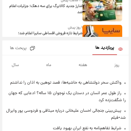
۲۱ ساعت پیش
شارژ جدید کالابرگ برای سه دهک؛ جزئیات اعلام
شد
۱ روز پیش
شرایط تازه فروش اقساطی سایپا اعلام شد؛
شاهین، کوییک، اطلس، سهند و ساینا با اقساط
بلندمدت + جدول
پربازدید ها
پربحث ها
۱ روز پیش
سیگنال‌های جدید برای بازار طلا؛ پیش‌بینی
روز
هفته
ماه
سال
قیمت سکه و طلا فردا
واکنش سحر دولتشاهی به حاشیه‌ها: قصد توهین به اذان را نداشتم
۱ روز پیش
فال حافظ پنجشنبه ۱۵ مرداد ماه ۱۴۰۵
راز طول عمر انسان در دستان یک نوجوان ۱۵ ساله؟ ادعایی که جهان
را شگفت‌زده کرد
۱ روز پیش
پیش‌بینی جنجالی احسان علیخانی درباره میثاقی و فردوسی پور وایرال
فال قهوه روزانه پنجشنبه ۱۵ مرداد ماه ۱۴۰۵
شد+فیلم
شرایط تفاهم‌نامه به نفع ایران بهبود یافت