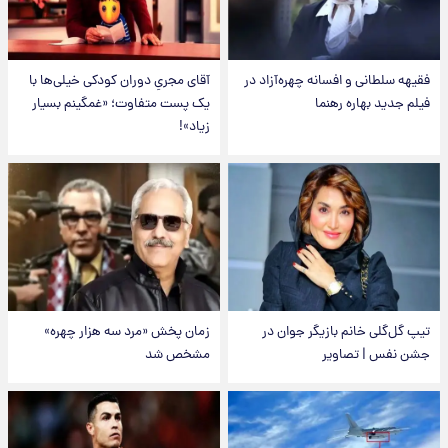
فقیهه سلطانی و افسانه چهره‌آزاد در
آقای مجریِ دوران کودکی خیلی‌ها با
فیلم جدید بهاره رهنما
یک پست متفاوت؛ «غمگینم بسیار
زیاد»!
تیپ گل‌گلی خانم بازیگر جوان در
زمان پخش «مرد سه هزار چهره»
جشن نفس | تصاویر
مشخص شد