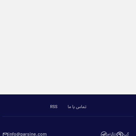
تماس با ما
RSS
info@parsine.com
گپ
تلگرام