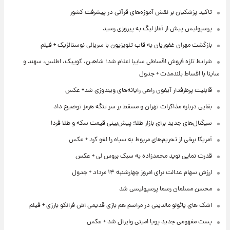
تاکید پزشکیان بر نقش آموزه‌های قرآنی در پیشرفت کشور
پرسپولیس پیش از آغاز لیگ به پیروزی رسید
بازگشت مهران غفوریان به قاب تلویزیون با سریالی نوستالژیک + فیلم
شرایط تازه فروش اقساطی سایپا اعلام شد؛ شاهین، کوییک، اطلس، سهند و
ساینا با اقساط بلندمدت + جدول
قابلیت پرطرفدار آیفون راهی رایانه‌های ویندوزی شد+ عکس
بقایی درباره مذاکرات تهران و مسقط بر سر تنگه هرمز توضیح داد
سیگنال‌های جدید برای بازار طلا؛ پیش‌بینی قیمت سکه و طلا فردا
آمریکا برخی از تحریم‌های مربوط به سپاه را لغو کرد + عکس
قدرت نمایی نوید محمدزاده به سبک بروس لی + عکس
ارزش سهام عدالت برای امروز چهارشنبه ۱۴ مرداد + جدول
محسن مسلمان رسما پرسپولیسی شد
اشک های پائولو مالدینی در مراسم هم بازی قدیمی اش فرانکو بارزی + فیلم
پست مفهومی جدید پویا امینی وایرال شد + عکس