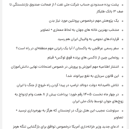
پشت پرده‌ مسدودی حساب شرکت ملی نفت / از ضمانت صندوق بازنشستگی تا
صف ۳ بانک طلبکار
یک پژوهش مهم درخصوص پروتئین مورد نیاز بدن
منتخب بهترین خانه های جهان به لحاظ معماری + تصاویر
قراردادهای نجومی به والیبال ایران هم رسید
سفر رسمی عراقچی به پاکستان / آیا یک رایزنی مهم منطقه‌ای در راه است؟
رونمایی چین از تاکسی های پرنده فوق لوکس+ فیلم
انتشار اطلاعیه مهم آموزش و پرورش در خصوص امتحانات نهایی دانش‌آموزان
این قانون سربازی به نفع بیرانوند شد!
تلاش ناامیدانه‌ دولت دونالد ترامپ در پیدا کردن راه خروج از جنگ با ایران
در چهار ماه نخست ۱۴۰۵ رقم خورد؛ پرداخت بیش از ۸ همت وام ازدواج به
زوج‌های جوان توسط بانک ملی ایران
سرنوشت عجیب این هتل بزرگ در ارمنستان که هرگز به بهره‌برداری نرسید +
تصاویر
ادعای جدید وزیر خزانه‌داری آمریکا درخصوص توافق برای بازگشایی تنگه هرمز