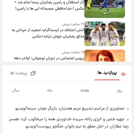
کار استقلال و رامین رضاییان رسما تمام شد +
عکس / خداحافظی صمیمانه آبی ها با رامین!
۱۹ ساعت پیش
آتش اختلاف در اینستاگرام؛ تمجید از حردانی به
مذاق رضاییان خوش نیامد+عکس
۱۹ ساعت پیش
پروین اعتصامی در دوران نوجوانی؛ اواخر دهه
۱۲۹۰ شمسی
پربازدید ها
پربحث ها
۱۹ ساعت پیش
قدرت‌نمایی نظامی چین؛ بمب‌افکن حامل موشک
روز
هفته
ماه
سال
هسته‌ای در آسمان ظاهر شد
تصاویری از مراسم تشییع مریم همتیان، بازیگر جوان سینما/ویدیو
۲۰ ساعت پیش
رونالدو از گنجینه خودروهای لوکسش رونمایی
چهره خشن و انرژی زنانه سپیده خداوردی همه را میخکوب کرد؛ همسر
کرد
رضا عطاران در اجل معلق به تیم بانوان جنگجو پیوست!/ویدیو