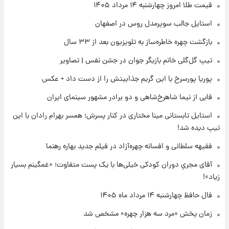
۲۲ ساعت پیش
قیمت طلا امروز چهارشنبه ۱۴ مرداد ۱۴۰۵
قیمت دلار در بازار آزاد امروز چهارشنبه ۱۴ مرداد
استایل جالب سوپرمدل روس در اصفهان
۱۴۰۵/ نرخ‌ها ثابت ماند؟ +جدول
بازگشت چهره خاطره‌ساز به تلویزیون بعد از ۳۳ سال
۲۲ ساعت پیش
تیپ گل‌گلی خانم بازیگر جوان در جشن نفس | تصاویر
علی مطهری: اجرای کامل تفاهم‌نامه اسلام‌آباد،
پیروزی بزرگ‌تری برای ایران است
پوریا پورسرخ با این گریم جذابیتش را از دست داد + عکس
قابی از نیما شاهرخ‌شاهی و دو برادر مشهور سینمای ایران
۲۲ ساعت پیش
واکنش تند تاکر کارلسون به حمله آمریکا به
استایل تابستانی مینا مختاری در کنار پسرش؛ همسر بهرام رادان با این
مدرسه میناب؛ «باید سیلی محکمی به صورت
تیپ دیده شد!
ترامپ زد»
فقیهه سلطانی و افسانه چهره‌آزاد در فیلم جدید بهاره رهنما
۲۳ ساعت پیش
قیمت طلا و سکه امروز چهارشنبه ۱۴ مرداد
آقای مجریِ دوران کودکی خیلی‌ها با یک پست متفاوت؛ «غمگینم بسیار
۱۴۰۵/کاهش قیمت طلا و سکه
زیاد»!
فال حافظ چهارشنبه ۱۴ مرداد ماه ۱۴۰۵
زمان پخش «مرد سه هزار چهره» مشخص شد