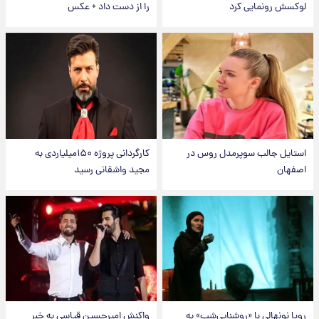
لوکسش رونمایی کرد
را از دست داد + عکس
استایل جالب سوپرمدل روس در
کارگردانی پروژه ۱۵۰میلیاردی به
اصفهان
مجید واشقانی رسید
رویا نونهالی با «روشنایی‌شب» به
واکنش امیرحسین قیاسی به خبر