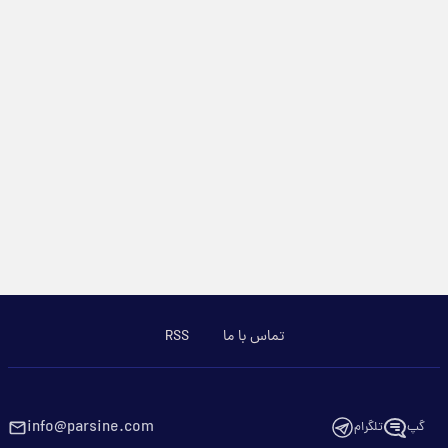
تماس با ما
RSS
info@parsine.com
گپ
تلگرام