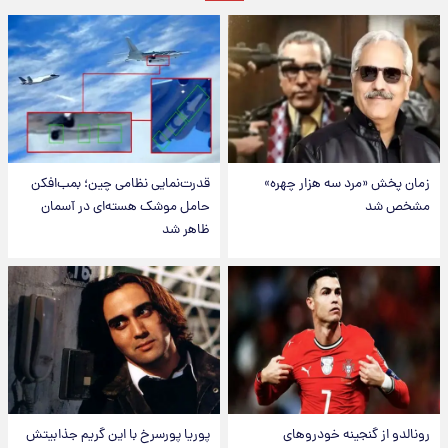
زمان پخش «مرد سه هزار چهره»
قدرت‌نمایی نظامی چین؛ بمب‌افکن
مشخص شد
حامل موشک هسته‌ای در آسمان
ظاهر شد
رونالدو از گنجینه خودروهای
پوریا پورسرخ با این گریم جذابیتش