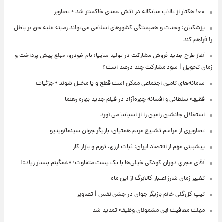
۱۰۰ هکتار از تالاب میانکاله در آتش عمدی خاکستر شد + تصاویر
پزشکیان: وحدت و همبستگی کشورهای اسلامی می‌تواند زمینه غلبه حق بر باطل
را فراهم کند
آغاز طرح جدید فروش مشارکت در تولید سایپا؛ نام خودرو، مبلغ پیش پرداخت و
زمان تحویل | سود مشارکت چند درصد است؟
سامانه‌های تامین اجتماعی ممکن است قطع و یا مختل شوند + جزئیات
فقیهه سلطانی و افسانه چهره‌آزاد در فیلم جدید بهاره رهنما
استقلال جانشین رامین را از اسپانیا می آورد
تصاویری از مراسم تشییع مریم همتیان، بازیگر جوان سینما/ویدیو
پیشبینی مهم از اقتصاد ایران: ثبات ارزی، تورم و بازار کار
آقای مجریِ دوران کودکی خیلی‌ها با یک پست متفاوت؛ «غمگینم بسیار زیاد»!
تغییر زمان شارژ اعتبار کالابرگ از این ماه
تیپ گل‌گلی خانم بازیگر جوان در جشن نفس | تصاویر
مهلت معافیت این مشمولان وظیفه تمدید شد