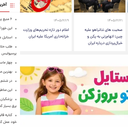
آخری
۶ منبع پنهان ویتامین C
۱۴۰۵/۲/۱۹
۱۴۰۵/۲/۲۱
این خوراک
صحبت های نتانیاهو علیه
اعلام دور تازه تحریم‌های وزارت
چین؛ اتهام‌زنی به پکن و
خزانه‌داری آمریکا علیه ایران
استایل ع
خیال‌پردازی درباره ایران
طلب حلالی
پرسپولیس
چهار ماس
بهترین م
در ششم ا
این مناطق
پزشکیان: 
برق بسیار ک
کنایه قال
خود عمل کن