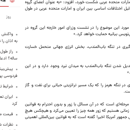
امارات متحده عربی شکست خورد، افزود: «به عنوان اعضای گروه
دلیل اختلافات اساسی بین ایران و امارات متحده عربی در طول
روز
ورد این موضوع را در نشست وزرای امور خارجه این گروه در
واکنش س
به اذان را 
ری در تنگه باب‌المندب، بخش انرژی جهانی متحمل خسارت
ساله؟ ادعا
یل شدن تنگه باب‌المندب به میدان نبرد وجود دارد و در این
پیش‌بینی
»
فردوسی پور
 در تنگه هرمز را که یک مسیر ترانزیتی حیاتی برای نفت و گاز
شرایط تف
ست.
کرد
مرحله‌ای است که در آن مسائل با زور و بدون احترام به قوانین
ه زمانی هستیم که زور همه چیز را تعیین می‌کرد و هیچکس هیچ
قیمت طلا و 
 جمهور آمریکا اخیرا گفته است که به قوانین بین‌المللی اهمیتی
نظرات شن