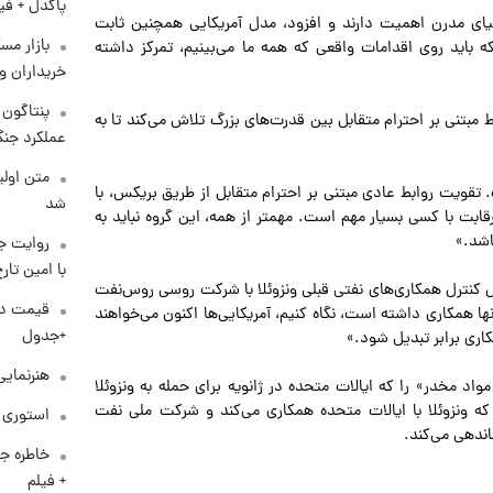
پاکدل + فی
یای مدرن اهمیت دارند و افزود، مدل آمریکایی همچنین ثابت
بازار مس
که باید روی اقدامات واقعی که همه ما می‌بینیم، تمرکز داشته
خریداران و
بتنی بر احترام متقابل بین قدرت‌های بزرگ تلاش می‌کند تا به
عملکرد جنگ
متن اولی
قویت روابط عادی مبتنی بر احترام متقابل از طریق بریکس، با
شد
ابت با کسی بسیار مهم است. مهمتر از همه، این گروه نباید به
اشد.»
روایت ج
با امین تار
 کنترل همکاری‌های نفتی قبلی ونزوئلا با شرکت روسی روس‌نفت
نها همکاری داشته است، نگاه کنیم، آمریکایی‌ها اکنون می‌خواهند
+جدول
اری برابر تبدیل شود.»
هنرنمایی
اد مخدر» را که ایالات متحده در ژانویه برای حمله به ونزوئلا
 که ونزوئلا با ایالات متحده همکاری می‌کند و شرکت ملی نفت
استوری م
اندهی می‌کند.
خاطره جا
+ فیلم