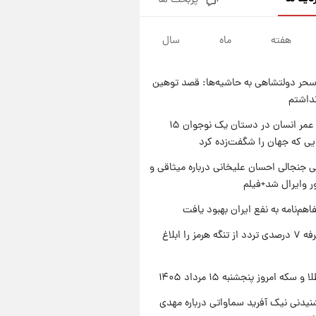
پربحث ها
فال قهوه روزانه پنجشنبه ۱۵ مرداد
ماه ۱۴۰۵
هفته
ماه
سال
۱ روز پیش
فال روزانه واقعی پنجشنبه ۱۵
مرداد ۱۴۰۵
حر دولتشاهی به حاشیه‌ها: قصد توهین
۱ روز پیش
نداشتم
ارزش سهام عدالت برای امروز
چهارشنبه ۱۴ مرداد + جدول
راز طول عمر انسان در دستان یک نوجوان ۱۵
یی که جهان را شگفت‌زده کرد
۱ روز پیش
آغاز طرح جدید فروش مشارکت در
 جنجالی احسان علیخانی درباره میثاقی و
تولید سایپا؛ نام خودرو، مبلغ پیش
 وایرال شد+فیلم
پرداخت و زمان تحویل | سود
مشارکت چند درصد است؟
اهم‌نامه به نفع ایران بهبود یافت
ایران تعرفه ۷ درصدی تردد از تنگه هرمز را ابلاغ
سکه امروز پنجشنبه ۱۵ مرداد ۱۴۰۵
یدنی نیک آفرید سماواتی درباره مهدی