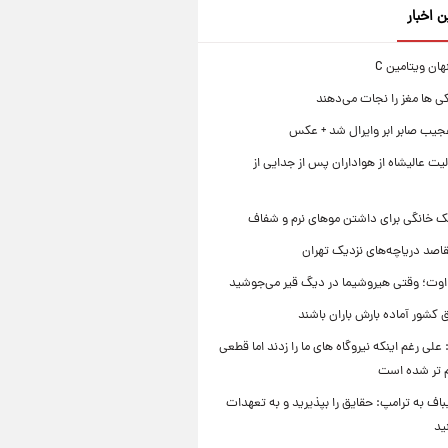
ن اخبار
ی ها مغز را نجات می‌دهند
جیب صابر ابر وایرال شد + عکس
ت عالیشاه از هواداران پس از جدایی از
ک خانگی برای داشتن موهای نرم و شفاف
قاصد دریاچه‌های نزدیک تهران
وت؛ وقتی هیروشیما در دیگ قیر می‌جوشید
 کشور آماده بارش باران باشند
علی رغم اینکه نیروگاه های ما را زدند اما قطعی
م تر شده است
یباف به ترامپ: حقایق را بپذیرید و به تعهدات
ید