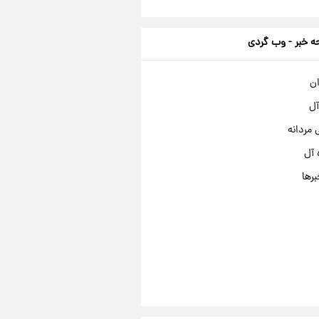
 خبر - وب گردی
ان
آل
مردانه
 آل
برها