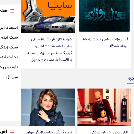
صفحه
اقتصاد ایر
سبک ایده 
فال روزانه واقعی پنجشنبه ۱۵
شرایط تازه فروش اقساطی
مرداد ۱۴۰۵
سایپا اعلام شد؛ شاهین،
سبک زندگی 
کوییک، اطلس، سهند و ساینا
تجارت ایده
با اقساط بلندمدت + جدول
تازه ترین خ
مبل ال
جره
آخری
آقای مجریِ دوران کودکی
تیپ گل‌گلی خانم بازیگر جوان