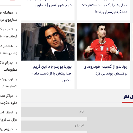
خیلی‌ها با یک پست متفاوت؛
در جشن نفس | تصاویر
«غمگینم بسیار زیاد»!
معادله جد
سناریوی ترا
تصاویر کم
فرماندهان ش
هشدار در
والدین اعلا
پدرام پاک
رونالدو از گنجینه خودروهای
پوریا پورسرخ با این گریم
مطبوعات
لوکسش رونمایی کرد
جذابیتش را از دست داد +
اربعین؛ 
عکس
انسان‌ها در
مراکز نظ
ل نظر
علیه حکوم
لحظه احس
غزل شاکری+
ظریفیان: