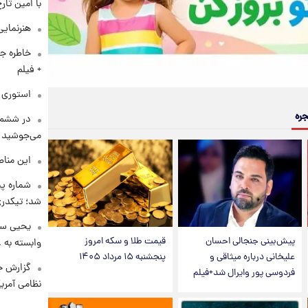
با امین تار
هنرنمایی
خاطره جا
+ فیلم
استوری م
جره
در ششم 
می‌جوشید
این مناط
شماره پ
شد؛ تیکدری
یحیی سر
پیش‌بینی جنجالی احسان
قیمت طلا و سکه امروز
وابسته به ع
علیخانی درباره میثاقی و
پنجشنبه ۱۵ مرداد ۱۴۰۵
گزارش ج
فردوسی پور وایرال شد+فیلم
نظامی آمری