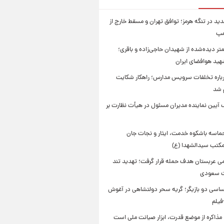
ید در تنگه هرمز؛ توافق تهران و مسقط خارج از
مپ
تر دیده‌شده از شهیدان حاجی‌زاده و باقری؛
هید هوافضای ایران
باره تخلفات سرویس مدارس؛ راهکار شکایت
م شد
 آیین نماینده مدیران مسئول در هیأت نظارت بر
حماسه باشکوه خدمت، ایثار و نجات جان
 مکتب سیدالشهدا (ع)
امی عربستان هدف حمله قرار گرفت؛ تهدید تند
ت سعودی
اسی دو بازیگر؛ گریه سحر دولتشاهی در آغوش
فیلم
 مذاکره از موضع قدرت، ابزار صیانت ملی است