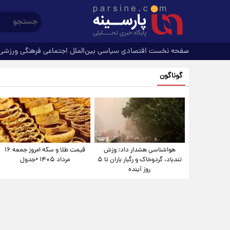
صفحه نخست
اقتصادی
سیاسی
بین‌الملل
اجتماعی
فرهنگی
ورزشی
گوناگون
هواشناسی هشدار داد: وزش
قیمت طلا و سکه امروز جمعه ۱۶
تندباد، گردوخاک و رگبار باران تا ۵
مرداد ۱۴۰۵ +جدول
روز آینده