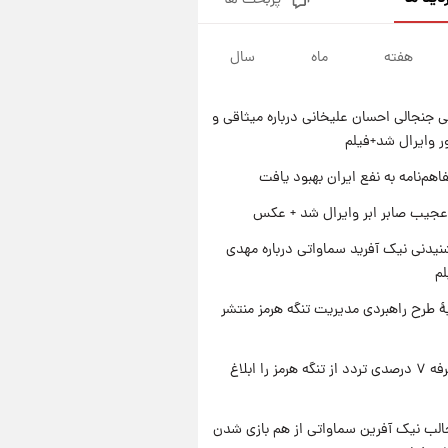
پربحث ها
قیمت طلا و سکه امروز پنجشنبه
۱۵ مرداد ۱۴۰۵
هفته
ماه
سال
۱ روز پیش
شارژ جدید کالابرگ برای سه
دهک؛ جزئیات اعلام شد
 جنجالی احسان علیخانی درباره میثاقی و
۱ روز پیش
 وایرال شد+فیلم
شرایط تازه فروش اقساطی سایپا
اعلام شد؛ شاهین، کوییک، اطلس،
اهم‌نامه به نفع ایران بهبود یافت
سهند و ساینا با اقساط بلندمدت +
۱ روز پیش
عجیب صابر ابر وایرال شد + عکس
جدول
سیگنال‌های جدید برای بازار طلا؛
پیش‌بینی قیمت سکه و طلا فردا
یدنی نیک آفرید سماواتی درباره مهدی
لم
ۀ طرح راهبردی مدیریت تنگه هرمز منتشر
ایران تعرفه ۷ درصدی تردد از تنگه هرمز را ابلاغ
الب نیک آفرین سماواتی از هم بازی شدن