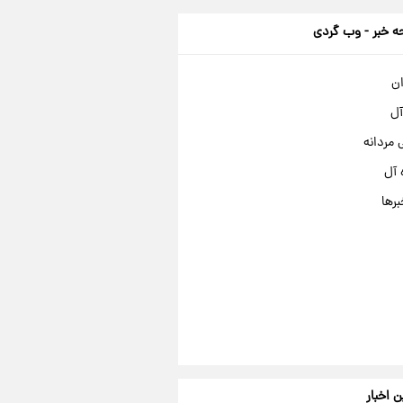
 خبر - وب گردی
ان
آل
مردانه
 آل
برها
ن اخبار