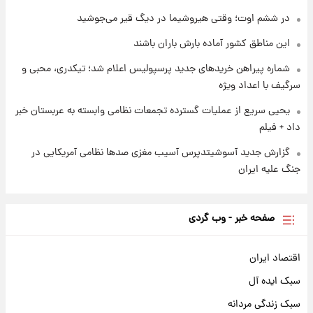
۱ روز پیش
در ششم اوت؛ وقتی هیروشیما در دیگ قیر می‌جوشید
سیگنال‌های جدید برای بازار طلا؛ پیش‌بینی
قیمت سکه و طلا فردا
این مناطق کشور آماده بارش باران باشند
شماره پیراهن خریدهای جدید پرسپولیس اعلام شد؛ تیکدری، محبی و
سرگیف با اعداد ویژه
یحیی سریع از عملیات گسترده تجمعات نظامی وابسته به عربستان خبر
داد + فیلم
گزارش جدید آسوشیتدپرس آسیب مغزی صدها نظامی آمریکایی در
جنگ علیه ایران
صفحه خبر - وب گردی
اقتصاد ایران
سبک ایده آل
سبک زندگی مردانه