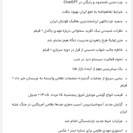
چت متنی نامحدود و رایگان در ChatGPT
شرایط تفاهم‌نامه به نفع ایران بهبود یافت
سعید عزت‌اللهی ارزشمندترین هافبک فوتبال ایران
نظرات شنیدنی نیک آفرید سماواتی درباره مهدی پاکدل + فیلم
متن اولیۀ طرح راهبردی مدیریت تنگه هرمز منتشر شد
خاطره جالب شهاب حسینی از فرار در دوره سربازی + فیلم
نحوه فعالیت سیستم دید در شب
یک پیش‌بینی مهم از آینده بازار طلا
یحیی سریع از عملیات گسترده تجمعات نظامی وابسته به عربستان خبر داد +
فیلم
قیمت انواع گوشی موبایل امروز پنجشنبه ۱۵ مرداد ۱۴۰۵ + جدول
گزارش جدید آسوشیتدپرس آسیب مغزی صدها نظامی آمریکایی در جنگ علیه
ایران
جزئیات شرط جدید بازنشستگی اعلام شد
استوری مهدی طارمی برای ستاره اینتر + عکس