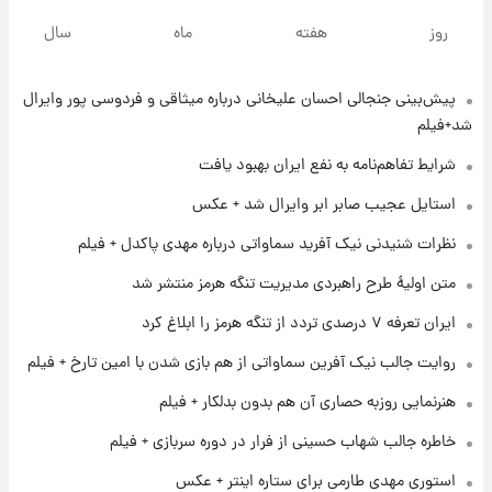
جزئیات فعال‌سازی «کیف پول ایران» اعلام
روز
هفته
ماه
سال
شد+فیلم
پیش‌بینی جنجالی احسان علیخانی درباره میثاقی و فردوسی پور وایرال
۱ روز پیش
تغییر تند قیمت محصولات ایران‌خودرو و سایپا
شد+فیلم
امروز پنجشنبه ۱۵ مرداد ۱۴۰۵ +جدول
شرایط تفاهم‌نامه به نفع ایران بهبود یافت
۱ روز پیش
استایل عجیب صابر ابر وایرال شد + عکس
قیمت طلا و سکه امروز پنجشنبه ۱۵ مرداد ۱۴۰۵
نظرات شنیدنی نیک آفرید سماواتی درباره مهدی پاکدل + فیلم
متن اولیۀ طرح راهبردی مدیریت تنگه هرمز منتشر شد
۱ روز پیش
ایران تعرفه ۷ درصدی تردد از تنگه هرمز را ابلاغ کرد
شارژ جدید کالابرگ برای سه دهک؛ جزئیات اعلام
شد
روایت جالب نیک آفرین سماواتی از هم بازی شدن با امین تارخ + فیلم
هنرنمایی روزبه حصاری آن هم بدون بدلکار + فیلم
۱ روز پیش
شرایط تازه فروش اقساطی سایپا اعلام شد؛
خاطره جالب شهاب حسینی از فرار در دوره سربازی + فیلم
شاهین، کوییک، اطلس، سهند و ساینا با اقساط
بلندمدت + جدول
استوری مهدی طارمی برای ستاره اینتر + عکس