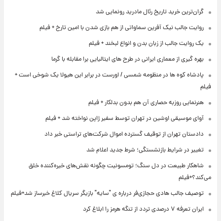
گران‌ترین خرید تاریخ رئال مادرید رونمایی شد
روایت جالب نیک آفرین سماواتی از هم بازی شدن با امین تارخ + فیلم
یک روایت جالب از زبان بدن و انواع لبخند + فیلم
بهره گیری از معماری ایرانی در طرح های ایتالیایی برا مقابله با گرما
پادشاه کوه ها در منظومه شمسی / اورست در برابر این هیولا یک شوخی است +
فیلم
هنرنمایی روزبه حصاری آن هم بدون بدلکار + فیلم
آوای موسیقی اوشین در تهران توسط سفیر ژاپن نواخته شد + فیلم
دادستان تهران از توقیف گسترده اموال شرکت‌های تراستی خبر داد
تغییر در شرایط بازنشستگی؛ شرط جدید اعلام شد
شاهکار طبیعت در دل سنگ؛ تومسونیت چگونه نقش‌های خیره‌کننده خلق
می‌کند؟+فیلم
توصیف جالب هادی حجازی‌فر درباره ی "سایه" بازیگر سریال کلاغ خبرساز شد+فیلم
ایران تعرفه ۷ درصدی تردد از تنگه هرمز را ابلاغ کرد