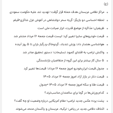
(ع)
مراکز نظامی عربستان هدف حمله قرار گرفت؛ تهدید تند علیه حکومت سعودی
لحظه احساسی دو بازیگر؛ گریه سحر دولتشاهی در آغوش غزل شاکری+فیلم
ظریفیان: مذاکره از موضع قدرت، ابزار صیانت ملی است
قیمت خودروهای سایپا تغییر کرد؛ لیست قیمت جمعه ۱۶ مرداد منتشر شد
هواشناسی هشدار داد: وزش تندباد، گردوخاک و رگبار باران تا ۵ روز آینده
واکنش ترامپ به افشای کمبود تسلیحات؛ دستور تحقیق صادر شد
۵ سال کار بیشتر برای این گروه از متقاضیان بازنشستگی
جدول قیمت ایران‌خودرو امروز جمعه ۱۶ مرداد؛ قیمت‌ها تغییر کرد
قیمت دلار در بازار آزاد امروز جمعه ۱۶ مرداد ۱۴۰۵
قیمت طلا و سکه امروز جمعه ۱۶ مرداد ۱۴۰۵ +جدول
کدام ورزش‌ها در گرما برای سالمندان مناسب‌ترند؟
پشت پرده عکس جدید ترامپ؛ مقام آمریکایی درباره وضعیت او چه گفت؟
ائتلاف دفاعی جدید در ریاض؛ ترکیه، عربستان و پاکستان متحد می‌شوند