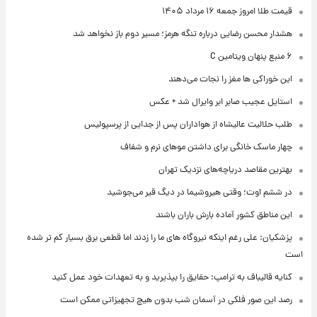
قیمت طلا امروز جمعه ۱۶ مرداد ۱۴۰۵
هشدار محسن رضایی درباره تنگه هرمز؛ مسیر دوم باز نخواهد شد
۶ منبع پنهان ویتامین C
این خوراکی ها مغز را نجات می‌دهند
استایل عجیب صابر ابر وایرال شد + عکس
طلب حلالیت عالیشاه از هواداران پس از جدایی از پرسپولیس
چهار ماسک خانگی برای داشتن موهای نرم و شفاف
بهترین مقاصد دریاچه‌های نزدیک تهران
در ششم اوت؛ وقتی هیروشیما در دیگ قیر می‌جوشید
این مناطق کشور آماده بارش باران باشند
پزشکیان: علی رغم اینکه نیروگاه های ما را زدند اما قطعی برق بسیار کم تر شده
است
کنایه قالیباف به ترامپ: حقایق را بپذیرید و به تعهدات خود عمل کنید
رصد این صور فلکی در آسمان شب بدون هیچ تجهیزاتی ممکن است