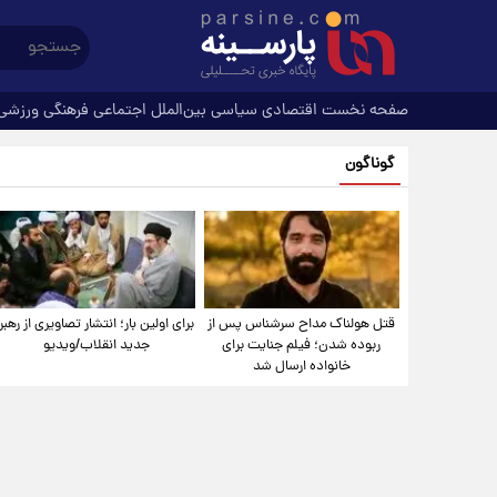
صفحه نخست
اقتصادی
سیاسی
بین‌الملل
اجتماعی
فرهنگی
ورزشی
گوناگون
قتل هولناک مداح سرشناس پس از
برای اولین بار؛ انتشار تصاویری از رهبر
ربوده شدن؛ فیلم جنایت برای
جدید انقلاب/ویدیو
خانواده ارسال شد