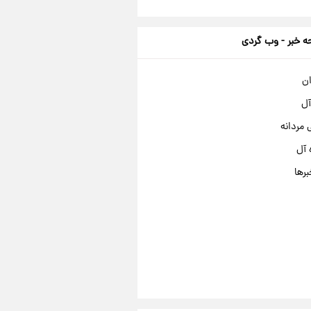
 خبر - وب گردی
ان
آل
مردانه
 آل
برها