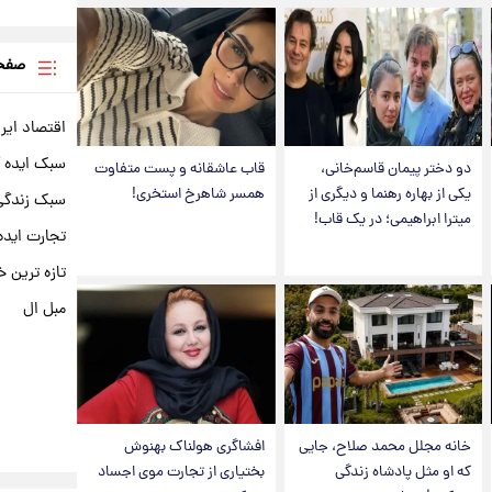
صفحه
اقتصاد ایر
سبک ایده 
دو دختر پیمان قاسم‌خانی،
قاب عاشقانه و پست متفاوت
یکی از بهاره رهنما و دیگری از
همسر شاهرخ استخری!
سبک زندگی 
میترا ابراهیمی؛ در یک قاب!
تجارت ایده
تازه ترین خ
مبل ال
خانه مجلل محمد صلاح، جایی
افشاگری هولناک بهنوش
که او مثل پادشاه زندگی
بختیاری از تجارت موی اجساد