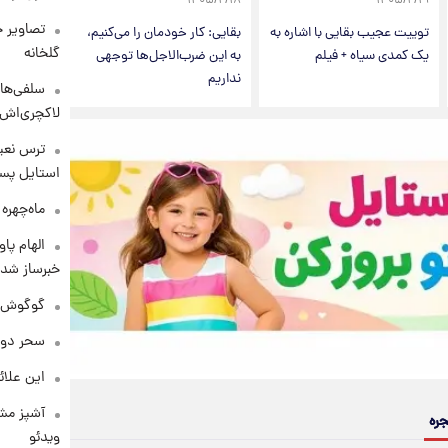
۱۴۰۵/۲/۱۸
۱۴۰۵/۲/۱۹
تصاویر ج
توییت عجیب بقایی با اشاره به
بقایی: کار خودمان را می‌کنیم،
گلخانه
یک کمدی سیاه + فیلم
به این ضرب‌الاجل‌ها توجهی
نداریم
سلفی‌های
لاکچری‌اش 
ترس نعیم
استایل پسر
ماه‌چهره
الهام پا
خبرساز شد!
گوگوش در
سحر دول
این علائ
آشپز مشه
جره
ویدئو