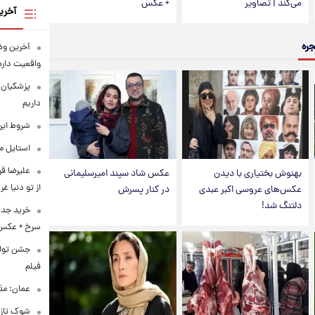
می‌کند | تصاویر
+ عکس
آخری
جره
آخرین وض
واقعیت دارد
پزشکیان: 
داریم
شروط ایرا
استایل متفاو
علیرضا قر
بهنوش بختیاری با دیدن
عکس شاد سپند امیرسلیمانی
از تو دنیا غ
عکس‌های عروسی اکبر عبدی
در کنار پسرش
دلتنگ شد!
خرید جدی
سرخ + عکس
فیلم
عمان: مذا
شوک تازه 