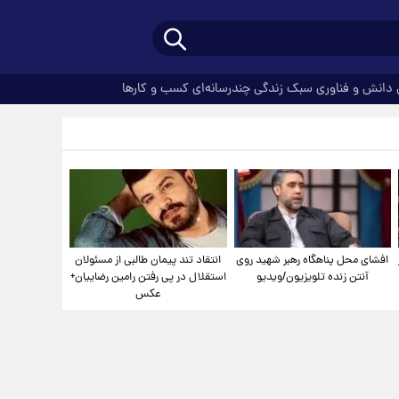
دانش و فناوری
سبک زندگی
چندرسانه‌ای
کسب و کارها
افشای محل پناهگاه‌ رهبر شهید روی
انتقاد تند پیمان طالبی از مسئولان
آنتن زنده تلویزیون/ویدیو
استقلال در پی رفتن رامین رضاییان+
عکس