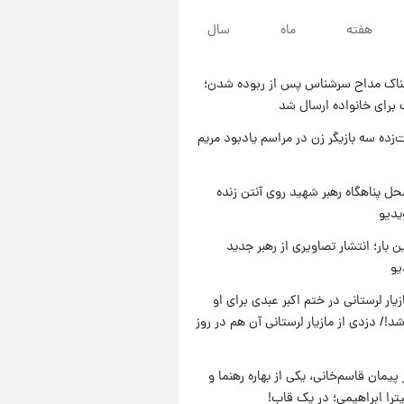
۱۳ ساعت پیش
هفته
ماه
سال
با قدرتمندترین و بادوام ترین
تانک جهان آشنا شوید+ فیلم
ناک مداح سرشناس پس از ربوده شدن؛
۱۳ ساعت پیش
 برای خانواده ارسال شد
قیمت طلا ۱۸عیار امروز شنبه ۱۷
مرداد ۱۴۰۵ +جدول
‌زده سه بازیگر زن در مراسم یادبود مریم
۱۴ ساعت پیش
قیمت محصولات ایران‌خودرو و
ل پناهگاه‌ رهبر شهید روی آنتن زنده
سایپا امروز شنبه ۱۷ مرداد ۱۴۰۵
یدیو
ن بار؛ انتشار تصاویری از رهبر جدید
یو
یار لرستانی در ختم اکبر عبدی برای او
د!/ دزدی از مازیار لرستانی آن هم در روز
پیمان قاسم‌خانی، یکی از بهاره رهنما و
یترا ابراهیمی؛ در یک قاب!