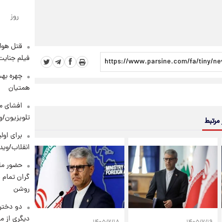
روز
قتل هول
فیلم جنایت
چهره بهت
همتیان
افشای مح
تلویزیون/و
 مرتبط
برای اولی
انقلاب/وید
حضور ماز
گران تمام ش
روشن
دو دختر 
دیگری از م