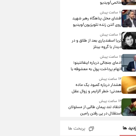
خاتمی/ویدیو
۱۱ ساعت پیش
افشای محل پناهگاه‌ رهبر شهید
روی آنتن زنده تلویزیون/ویدیو
۱۱ ساعت پیش
ثریا اسفندیاری بعد از طلاق و در
دیدار با گروه بیتلز
۱۱ ساعت پیش
ادعای جنجالی درباره اینفانتینو؛
اتهام پرداخت پول به معشوقه با
درآمد یوفا
۱۲ ساعت پیش
هشدار درباره کمبود یک ماده
معدنی؛ خطر آلزایمر و زوال عقل
افزایش می‌یابد؟
۱۲ ساعت پیش
انتقاد تند پیمان طالبی از مسئولان
استقلال در پی رفتن رامین
رضاییان+ عکس
۱۲ ساعت پیش
زدید ها
پربحث ها
قیمت گوشت گوساله و گوسفند
امروز شنبه ۱۷ مرداد ۱۴۰۵ +جدول