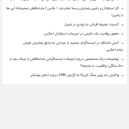
کار استقلال و رامین رضاییان رسما تمام شد + عکس / خداحافظی صمیمانه آبی ها
با رامین!
کنسرت علیرضا قربانی به زودی در شیراز
حضور پرقدرت یک خارجی در تمرینات استقلال +عکس
آتش اختلاف در اینستاگرام؛ تمجید از حردانی به مذاق رضاییان خوش
نیامد+عکس
توضیحات یک متخصص درباره تبلیغات اینستاگرامی خداحافظی با عینک بعد از
۵۰ سالگی؛ واقعیت یا شایعه؟
واکنش تند وزیر جنگ آمریکا به گزارش CNN درباره ذخایر موشکی