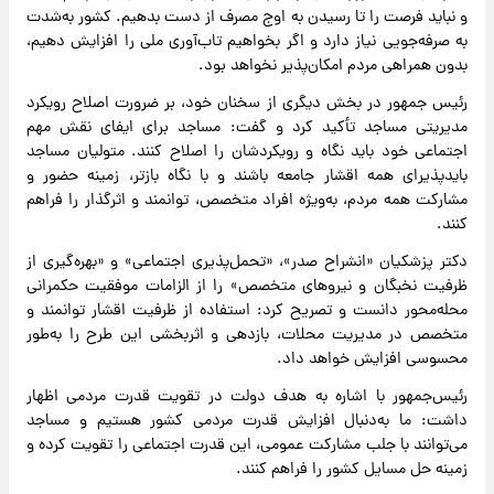
و نباید فرصت را تا رسیدن به اوج مصرف از دست بدهیم. کشور به‌شدت
به صرفه‌جویی نیاز دارد و اگر بخواهیم تاب‌آوری ملی را افزایش دهیم،
بدون همراهی مردم امکان‌پذیر نخواهد بود.
رئیس جمهور در بخش دیگری از سخنان خود، بر ضرورت اصلاح رویکرد
مدیریتی مساجد تأکید کرد و گفت: مساجد برای ایفای نقش مهم
اجتماعی خود باید نگاه و رویکردشان را اصلاح کنند. متولیان مساجد
باید‌پذیرای همه اقشار جامعه باشند و با نگاه بازتر، زمینه حضور و
مشارکت همه مردم، به‌ویژه افراد متخصص، توانمند و اثرگذار را فراهم
کنند.
دکتر پزشکیان «انشراح صدر»، «تحمل‌پذیری اجتماعی» و «بهره‌گیری از
ظرفیت نخبگان و نیروهای متخصص» را از الزامات موفقیت حکمرانی
محله‌محور دانست و تصریح کرد: استفاده از ظرفیت اقشار توانمند و
متخصص در مدیریت محلات، بازدهی و اثربخشی این طرح را به‌طور
محسوسی افزایش خواهد داد.
رئیس‌جمهور با اشاره به هدف دولت در تقویت قدرت مردمی اظهار
داشت: ما به‌دنبال افزایش قدرت مردمی کشور هستیم و مساجد
می‌توانند با جلب مشارکت عمومی، این قدرت اجتماعی را تقویت کرده و
زمینه حل مسایل کشور را فراهم کنند.