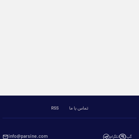
تماس با ما
RSS
info@parsine.com
گپ
تلگرام