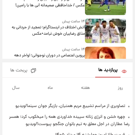
عکس / خداحافظی صمیمانه آبی ها با رامین!
۱۴ ساعت پیش
آتش اختلاف در اینستاگرام؛ تمجید از حردانی به
مذاق رضاییان خوش نیامد+عکس
۱۴ ساعت پیش
پروین اعتصامی در دوران نوجوانی؛ اواخر دهه
۱۲۹۰ شمسی
پربازدید ها
پربحث ها
۱۴ ساعت پیش
قدرت‌نمایی نظامی چین؛ بمب‌افکن حامل موشک
روز
هفته
ماه
سال
هسته‌ای در آسمان ظاهر شد
تصاویری از مراسم تشییع مریم همتیان، بازیگر جوان سینما/ویدیو
۱۵ ساعت پیش
رونالدو از گنجینه خودروهای لوکسش رونمایی
چهره خشن و انرژی زنانه سپیده خداوردی همه را میخکوب کرد؛ همسر
کرد
رضا عطاران در اجل معلق به تیم بانوان جنگجو پیوست!/ویدیو
۱۶ ساعت پیش