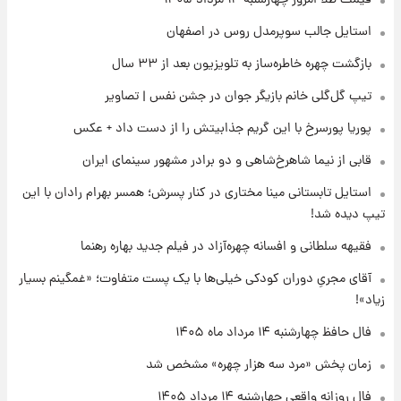
قیمت طلا امروز چهارشنبه ۱۴ مرداد ۱۴۰۵
قیمت دلار در بازار آزاد امروز چهارشنبه ۱۴ مرداد
استایل جالب سوپرمدل روس در اصفهان
۱۴۰۵/ نرخ‌ها ثابت ماند؟ +جدول
بازگشت چهره خاطره‌ساز به تلویزیون بعد از ۳۳ سال
۱۶ ساعت پیش
تیپ گل‌گلی خانم بازیگر جوان در جشن نفس | تصاویر
علی مطهری: اجرای کامل تفاهم‌نامه اسلام‌آباد،
پیروزی بزرگ‌تری برای ایران است
پوریا پورسرخ با این گریم جذابیتش را از دست داد + عکس
قابی از نیما شاهرخ‌شاهی و دو برادر مشهور سینمای ایران
۱۷ ساعت پیش
واکنش تند تاکر کارلسون به حمله آمریکا به
استایل تابستانی مینا مختاری در کنار پسرش؛ همسر بهرام رادان با این
مدرسه میناب؛ «باید سیلی محکمی به صورت
تیپ دیده شد!
ترامپ زد»
فقیهه سلطانی و افسانه چهره‌آزاد در فیلم جدید بهاره رهنما
۱۷ ساعت پیش
قیمت طلا و سکه امروز چهارشنبه ۱۴ مرداد
آقای مجریِ دوران کودکی خیلی‌ها با یک پست متفاوت؛ «غمگینم بسیار
۱۴۰۵/کاهش قیمت طلا و سکه
زیاد»!
فال حافظ چهارشنبه ۱۴ مرداد ماه ۱۴۰۵
زمان پخش «مرد سه هزار چهره» مشخص شد
فال روزانه واقعی چهارشنبه ۱۴ مرداد ۱۴۰۵