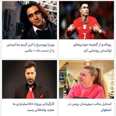
رونالدو از گنجینه خودروهای
پوریا پورسرخ با این گریم جذابیتش
لوکسش رونمایی کرد
را از دست داد + عکس
استایل جالب سوپرمدل روس در
کارگردانی پروژه ۱۵۰میلیاردی به
اصفهان
مجید واشقانی رسید