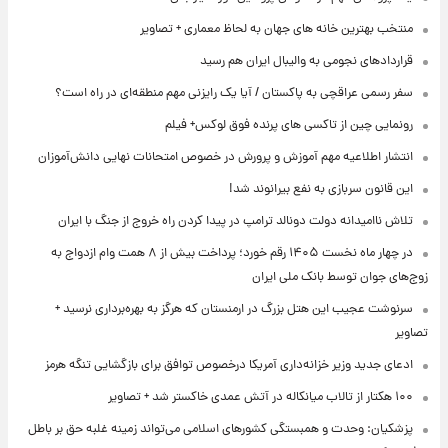
منتخب بهترین خانه های جهان به لحاظ معماری + تصاویر
قراردادهای نجومی به والیبال ایران هم رسید
سفر رسمی عراقچی به پاکستان / آیا یک رایزنی مهم منطقه‌ای در راه است؟
رونمایی چین از تاکسی های پرنده فوق لوکس+ فیلم
انتشار اطلاعیه مهم آموزش و پرورش در خصوص امتحانات نهایی دانش‌آموزان
این قانون سربازی به نفع بیرانوند شد!
تلاش ناامیدانه‌ دولت دونالد ترامپ در پیدا کردن راه خروج از جنگ با ایران
در چهار ماه نخست ۱۴۰۵ رقم خورد؛ پرداخت بیش از ۸ همت وام ازدواج به
زوج‌های جوان توسط بانک ملی ایران
سرنوشت عجیب این هتل بزرگ در ارمنستان که هرگز به بهره‌برداری نرسید +
تصاویر
ادعای جدید وزیر خزانه‌داری آمریکا درخصوص توافق برای بازگشایی تنگه هرمز
۱۰۰ هکتار از تالاب میانکاله در آتش عمدی خاکستر شد + تصاویر
پزشکیان: وحدت و همبستگی کشورهای اسلامی می‌تواند زمینه غلبه حق بر باطل