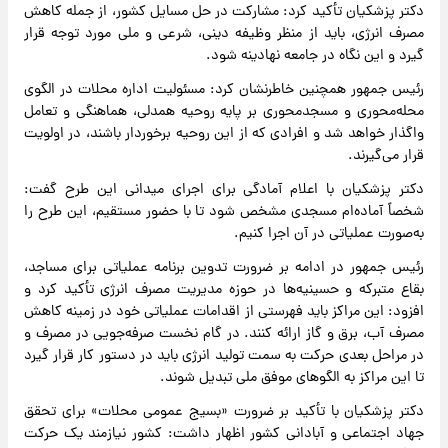
دکتر پزشکیان تأکید کرد: مشارکت در حل مسایل کشور، از جمله کاهش
مصرف انرژی، باید از منظر وظیفه دینی، شرعی و ملی مورد توجه قرار
گیرد و این نگاه در جامعه نهادینه شود.
رئیس جمهور همچنین خاطرنشان کرد: مسئولیت اداره محلات در الگوی
محله‌محوری و مسجد‌محوری بر پایه روحیه همدلی، هماهنگی و تعامل
واگذار خواهد شد و افرادی که از این روحیه برخوردار باشند، در اولویت
قرار می‌گیرند.
دکتر پزشکیان با اعلام آمادگی برای اجرای میدانی این طرح گفت:
شخصاً آماده‌ام مسجدی مشخص شود تا با حضور مستقیم، این طرح را
به‌صورت عملیاتی در آن اجرا کنیم.
رئیس جمهور در ادامه بر ضرورت تدوین برنامه عملیاتی برای مساجد،
بقاع متبرکه و حسینیه‌ها در حوزه مدیریت مصرف انرژی تأکید کرد و
افزود: این مراکز باید فهرستی از اقدامات عملیاتی خود در زمینه کاهش
مصرف آب، برق و گاز ارائه کنند. در گام نخست صرفه‌جویی در مصرف و
در مراحل بعدی حرکت به سمت تولید انرژی باید در دستور کار قرار گیرد
تا این مراکز به الگوهای موفق ملی تبدیل شوند.
دکتر پزشکیان با تأکید بر ضرورت «بسیج عمومی محلات» برای تحقق
جهاد اجتماعی و آبادانی کشور اظهار داشت: کشور نیازمند یک حرکت