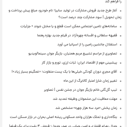
را فراهم کند
آغاز طرح جدید فروش مشارکت در تولید سایپا؛ نام خودرو، مبلغ پیش پرداخت و
زمان تحویل | سود مشارکت چند درصد است؟
سامانه‌های تامین اجتماعی ممکن است قطع و یا مختل شوند + جزئیات
فقیهه سلطانی و افسانه چهره‌آزاد در فیلم جدید بهاره رهنما
استقلال جانشین رامین را از اسپانیا می آورد
تصاویری از مراسم تشییع مریم همتیان، بازیگر جوان سینما/ویدیو
پیشبینی مهم از اقتصاد ایران: ثبات ارزی، تورم و بازار کار
آقای مجریِ دوران کودکی خیلی‌ها با یک پست متفاوت؛ «غمگینم بسیار زیاد»!
تغییر زمان شارژ اعتبار کالابرگ از این ماه
تیپ گل‌گلی خانم بازیگر جوان در جشن نفس | تصاویر
مهلت معافیت این مشمولان وظیفه تمدید شد
زمان پخش «مرد سه هزار چهره» مشخص شد
بنگاه‌داری و تملک هزاران واحد مسکونی ریشه اصلی بحران در بازار مسکن است
جدال بهرام افشاری و امین حیایی در صدر جدول؛ فروش ۴ بلیت برای یک فیلم!