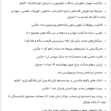
بازگشت مهران غفوریان به قاب تلویزیون با سریالی نوستالژیک + فیلم
شرایط تازه فروش اقساطی سایپا اعلام شد؛ شاهین، کوییک، اطلس، سهند و
ساینا با اقساط بلندمدت + جدول
قابلیت پرطرفدار آیفون راهی رایانه‌های ویندوزی شد+ عکس
بقایی درباره مذاکرات تهران و مسقط بر سر تنگه هرمز توضیح داد
سیگنال‌های جدید برای بازار طلا؛ پیش‌بینی قیمت سکه و طلا فردا
آمریکا برخی از تحریم‌های مربوط به سپاه را لغو کرد + عکس
قدرت نمایی نوید محمدزاده به سبک بروس لی + عکس
ارزش سهام عدالت برای امروز چهارشنبه ۱۴ مرداد + جدول
محسن مسلمان رسما پرسپولیسی شد
اشک های پائولو مالدینی در مراسم هم بازی قدیمی اش فرانکو بارزی + فیلم
پست مفهومی جدید پویا امینی وایرال شد + عکس
پشت پرده‌ مسدودی حساب شرکت ملی نفت / از ضمانت صندوق بازنشستگی تا
صف ۳ بانک طلبکار
یک پژوهش مهم درخصوص پروتئین مورد نیاز بدن