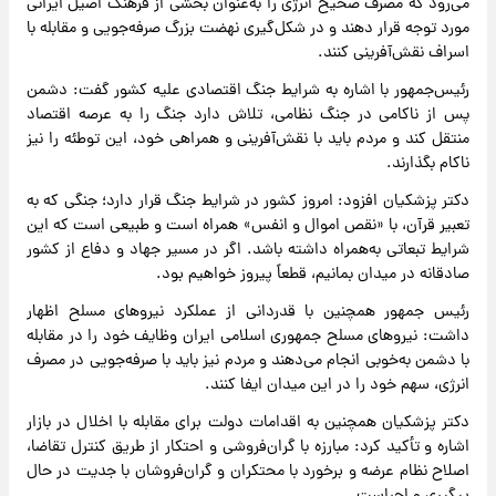
می‌رود که مصرف صحیح انرژی را به‌عنوان بخشی از فرهنگ اصیل ایرانی
مورد توجه قرار دهند و در شکل‌گیری نهضت بزرگ صرفه‌جویی و مقابله با
اسراف نقش‌آفرینی کنند.
رئیس‌جمهور با اشاره به شرایط جنگ اقتصادی علیه کشور گفت: دشمن
پس از ناکامی در جنگ نظامی، تلاش دارد جنگ را به عرصه اقتصاد
منتقل کند و مردم باید با نقش‌آفرینی و همراهی خود، این توطئه را نیز
ناکام بگذارند.
دکتر پزشکیان افزود: امروز کشور در شرایط جنگ قرار دارد؛ جنگی که به
تعبیر قرآن، با «نقص اموال و انفس» همراه است و طبیعی است که این
شرایط تبعاتی به‌همراه داشته باشد. اگر در مسیر جهاد و دفاع از کشور
صادقانه در میدان بمانیم، قطعاً پیروز خواهیم بود.
رئیس جمهور همچنین با قدردانی از عملکرد نیروهای مسلح اظهار
داشت: نیروهای مسلح جمهوری اسلامی ایران وظایف خود را در مقابله
با دشمن به‌خوبی انجام می‌دهند و مردم نیز باید با صرفه‌جویی در مصرف
انرژی، سهم خود را در این میدان ایفا کنند.
دکتر پزشکیان همچنین به اقدامات دولت برای مقابله با اخلال در بازار
اشاره و تأکید کرد: مبارزه با گران‌فروشی و احتکار از طریق کنترل تقاضا،
اصلاح نظام عرضه و برخورد با محتکران و گران‌فروشان با جدیت در حال