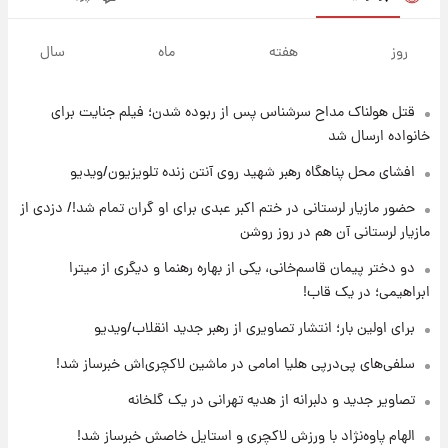
۱۶ ساعت پیش
لیونل مسی عزادار شد! + جزئیات
روز
هفته
ماه
سال
قتل هولناک مداح سرشناس پس از ربوده شدن؛ فیلم جنایت برای
۱۹ ساعت پیش
لحظه برخورد رعد و برق به ساختمان مرکز تجارت
خانواده ارسال شد
جهانی در آمریکا + فیلم
افشای محل پناهگاه‌ رهبر شهید روی آنتن زنده تلویزیون/ویدیو
۱۹ ساعت پیش
حضور مازیار لرستانی در ختم اکبر عبدی برای او گران تمام شد!/ دزدی از
برای اولین بار؛ انتشار تصاویری از رهبر جدید
مازیار لرستانی آن هم در روز روشن
انقلاب/ویدیو
دو دختر پیمان قاسم‌خانی، یکی از بهاره رهنما و دیگری از میترا
ابراهیمی؛ در یک قاب!
۱۹ ساعت پیش
تصاویر عمامه بستن به شیوه خاتمی/ویدیو
برای اولین بار؛ انتشار تصاویری از رهبر جدید انقلاب/ویدیو
سلفی‌های پی‌درپی هلیا امامی در ماشین لاکچری‌اش خبرساز شد!
۲۱ ساعت پیش
تصاویر جدید و دلبرانه از هدیه تهرانی در یک گلخانه
افشای محل پناهگاه‌ رهبر شهید روی آنتن زنده
تلویزیون/ویدیو
الهام پاوه‌نژاد با ورزش لاکچری و استایل خاصش خبرساز شد!