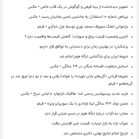
تصویر دیده‌نشده از بیتا فرهی و گوگوش در یک قاب خاص + عکس
پیراهن شماره ۱۰ استقلال به جانشین رامین رضاییان رسید + عکس
بازخوانی آهنگ معروف محمد نوری توسط غزل شاکری + فیلم
آخرین وضعیت قیمت برنج و حبوبات؛ کاهش قیمت‌ها واقعیت دارد؟
پزشکیان: در بهترین زمان برای دستیابی به توافق قرار داریم
شروط ایران برای بازگشایی تنگه هرمز اعلام شد
استایل متفاوت افسانه بایگان در ۶۴ سالگی + عکس
علیرضا قربانی «گل‌های باران خورده» را خواند/ رفتی و بعد از تو دنیا غرق شد در
گریه‌هایم + فیلم
خرید جدید پرسپولیس رسمی شد؛ هافبک تازه‌وارد با لباس سرخ + عکس
جشن تولد ۴۳ سالگی لیلا اوتادی با یک سورپرایز ویژه + فیلم
عمان: مذاکرات درباره تنگه هرمز در مسیر مثبتی قرار دارد
شوک تازه به بازار لبنیات؛ قیمت شیر افزایش یافت
تاریخ اعلام نتایج نهایی دکتری مشخص شد