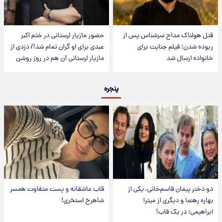
قتل هولناک مداح سرشناس پس از
حضور مازیار لرستانی در ختم اکبر
ربوده شدن؛ فیلم جنایت برای
عبدی برای او گران تمام شد!/ دزدی از
خانواده ارسال شد
مازیار لرستانی آن هم در روز روشن
پنجره
دو دختر پیمان قاسم‌خانی، یکی از
قاب عاشقانه و پست متفاوت همسر
بهاره رهنما و دیگری از میترا
شاهرخ استخری!
ابراهیمی؛ در یک قاب!