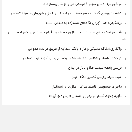
عراقچی به ادعای سهم ۱۱ درصدی ایران از خزر پاسخ داد
کشف شهرهای گمشده مصر باستان در اعماق دریا و زیر شن‌های صحرا + تصاویر
پزشکیان: هنر، آوردن نگاه‌های مشترک به میدان است
قتل هولناک مداح سرشناس پس از ربوده شدن؛ فیلم جنایت برای خانواده ارسال
شد
واگذاری املاک تملیکی و مازاد بانک سرمایه از طریق مزایده عمومی
۸ کشف باستان شناسی که علم هنوز توضیحی برای آنها ندارد+ تصاویر
بررسی رابطه قیمت طلا و دلار در ایران
شرط سپاه برای بازگشایی تنگه هرمز
ماجرای جاسوسی کارمند سازمان ملل برای اسرائیل
تأیید وجود فسفر در بمباران استان فارس + جزئیات