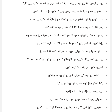
پرسپولیس مقابل آلومینیوم متوقف شد؛ پایان شکست‌ناپذیری تارتار
استایل سحر دولتشاهی با لباس چروک خبرساز شد + عکس
سخنگوی ارتش: نظم ایرانی در تنگه هرمز بازگشت‌ناپذیر است
رهبر انقلاب: رسانه‌ها نقاط ضعف را برجسته نکنند
ونس: جنگ با ایران هنوز تمام نشده است؛ در میانه بازی هستیم
پزشکیان: تا آخر پای تصمیمات رهبر انقلاب ایستاده‌ایم
ارزش سهام عدالت برای امروز ۱۷ مرداد ۱۴۰۵ + جدول
بهترین تعمیرگاه گیربکس اتوماتیک جیلی در تهران کدام است؟
آخرین خبر از پرونده کلثوم اکبری
علت اصلی آلودگی هوای تهران در روزهای اخیر
رضا شکاری از تیم جدیدش رونمایی کرد
لیونل مسی عزادار شد! + جزئیات
ماجرای پیامک "مشمول سهمیه جنگ هستید"
استوری انگیزشی نفیسه روشن برای مخاطبانش+ عکس