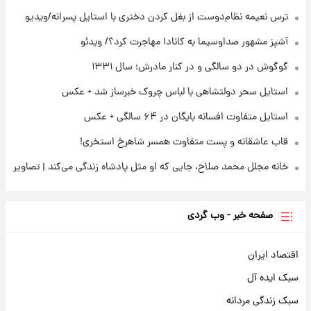
ترس نعیمه نظام‌دوست از بغل کردن دختری با استایل پسرانه/ویدیو
۲۲ ساعت پیش
ثریا اسفندیاری بعد از طلاق و در دیدار با گروه
آشپز مشهور صداوسیما به کانادا مهاجرت کرد؟/ ویدئو
بیتلز
گوگوش در دو سالگی و در کنار مادرش؛ سال ۱۳۳۱
استایل سحر دولتشاهی با لباس چروک خبرساز شد + عکس
استایل متفاوت افسانه بایگان در ۶۴ سالگی + عکس
قاب عاشقانه و پست متفاوت همسر شاهرخ استخری!
خانه مجلل محمد صلاح، جایی که او مثل پادشاه زندگی می‌کند | تصاویر
صفحه خبر - وب گردی
اقتصاد ایران
سبک ایده آل
سبک زندگی مردانه