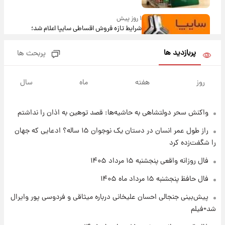
۱ روز پیش
شرایط تازه فروش اقساطی سایپا اعلام شد؛
شاهین، کوییک، اطلس، سهند و ساینا با اقساط
بلندمدت + جدول
پربازدید ها
پربحث ها
۱ روز پیش
سیگنال‌های جدید برای بازار طلا؛ پیش‌بینی
روز
هفته
ماه
سال
قیمت سکه و طلا فردا
واکنش سحر دولتشاهی به حاشیه‌ها: قصد توهین به اذان را نداشتم
۲۰ ساعت پیش
فال حافظ پنجشنبه ۱۵ مرداد ماه ۱۴۰۵
راز طول عمر انسان در دستان یک نوجوان ۱۵ ساله؟ ادعایی که جهان
را شگفت‌زده کرد
۲۱ ساعت پیش
فال روزانه واقعی پنجشنبه ۱۵ مرداد ۱۴۰۵
فال قهوه روزانه پنجشنبه ۱۵ مرداد ماه ۱۴۰۵
فال حافظ پنجشنبه ۱۵ مرداد ماه ۱۴۰۵
پیش‌بینی جنجالی احسان علیخانی درباره میثاقی و فردوسی پور وایرال
۲۲ ساعت پیش
شد+فیلم
فال روزانه واقعی پنجشنبه ۱۵ مرداد ۱۴۰۵