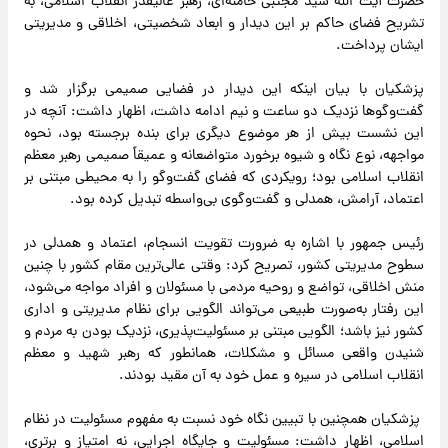
حضرت آیت الله سید مجتبی خامنه‌ای، رهبر عالیقدر انقلاب اسلامی، به
تشریح فضای حاکم بر این دیدار و ابعاد شخصیتی، اخلاقی و مدیریتی
ایشان پرداخت.
پزشکیان با بیان اینکه این دیدار در فضایی صمیمی برگزار شد و
گفت‌وگوها نزدیک دو ساعت و نیم ادامه داشت، اظهار داشت: آنچه در
این نشست بیش از هر موضوع دیگری برای بنده برجسته بود، نحوه
مواجهه، نوع نگاه و شیوه برخورد متواضعانه و عمیقاً صمیمی رهبر معظم
انقلاب اسلامی بود؛ رویکردی که فضای گفت‌وگو را به محیطی مبتنی بر
اعتماد، آرامش، همدلی و گفت‌وگوی بی‌واسطه تبدیل کرده بود.
رئیس جمهور با اشاره به ضرورت تقویت انسجام، اعتماد و همدلی در
سطوح مدیریتی کشور، تصریح کرد: وقتی عالی‌ترین مقام کشور با چنین
منش اخلاقی، تواضع و روحیه مردمی با مسئولان و افراد مواجه می‌شود،
این رفتار به‌صورت طبیعی می‌تواند الگویی برای نظام مدیریتی و اداری
کشور نیز باشد؛ الگویی مبتنی بر مسئولیت‌پذیری، نزدیک بودن به مردم و
شنیدن واقعی مسائل و مشکلات، همانطور که رهبر شهید و معظم
انقلاب اسلامی در سیره و عمل خود به آن مقید بودند.
پزشکیان همچنین با تبیین نگاه خود نسبت به مفهوم مسئولیت در نظام
اسلامی، اظهار داشت: مسئولیت و جایگاه اجرایی، نه امتیاز و برتری،