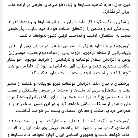
عین حال اجازه ندهیم فشارها و زیاده‌خواهی‌های خارجی بر اراده ملت
ایران اثر بگذارد.
پزشکیان تأکید کرد: اگر ملت ایران در برابر فشارها و زیاده‌خواهی‌ها
ایستادگی کند و دشمن را از تحقق اهداف خود ناامید سازد، دیگر طمعی
نسبت به استقلال، امنیت و تمامیت ارضی کشور نخواهند داشت.
رئیس‌جمهور با اشاره به یکی از مضامین قرآنی در دوران پس از رهایی
بنی‌اسرائیل از سلطه فرعون، افزود: پس از نجات قوم حضرت موسی(ع)،
برخی با افزایش سطح توقعات و نارضایتی از شرایط موجود، خواستار
امکانات بیشتری شدند و خطاب الهی به آنان این بود که «آیا می‌خواهید
آنچه را که برتر است با آنچه پست‌تر است معاوضه کنید؟»
پزشکیان با بیان اینکه افزایش توقعات غیرواقع‌بینانه و غفلت از مسیر
عزت و استقلال، می‌تواند ملت‌ها را مجدداً در معرض وابستگی و ضعف
قرار دهد، تصریح کرد: دولت با همه توان برای ساختن ایران، حفظ عزت
ملی و عبور از مشکلات تلاش خواهد کرد و در این مسیر، سختی‌ها را با
همراهی مردم، اصناف و فعالان اقتصادی پشت سر خواهد گذاشت.
رئیس‌جمهور تأکید کرد: با همدلی و مشارکت مردم و مجموعه‌های
اقتصادی کشور، مسیر دشوار اما پرافتخار پیش‌روی ملت ایران با قدرت
ادامه خواهد یافت و جمهوری اسلامی ایران اجازه نخواهد داد فشارها و