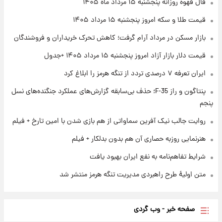
فال قهوه روزانه پنجشنبه ۱۵ مرداد ماه ۱۴۰۵
قیمت طلا و سکه امروز پنجشنبه ۱۵ مرداد ۱۴۰۵
۱ روز پیش
بازار مسکن در مرداد آرام گرفت؛ کاهش تحرک خریداران و فروشندگان
ارزش سهام عدالت برای امروز چهارشنبه ۱۴ مرداد
+ جدول
قیمت دلار بازار آزاد امروز پنجشنبه ۱۵ مرداد ۱۴۰۵ +جدول
ایران تعرفه ۷ درصدی تردد از تنگه هرمز را ابلاغ کرد
۱ روز پیش
آغاز طرح جدید فروش مشارکت در تولید سایپا؛
پنتاگون و راز F-35؛ حذف بی‌سابقه گزارش‌های عملکرد جنگنده‌های نسل
نام خودرو، مبلغ پیش پرداخت و زمان تحویل |
پنجم
سود مشارکت چند درصد است؟
روایت جالب نیک آفرین سماواتی از هم بازی شدن با امین تارخ + فیلم
هنرنمایی روزبه حصاری آن هم بدون بدلکار + فیلم
شرایط تفاهم‌نامه به نفع ایران بهبود یافت
متن اولیۀ طرح راهبردی مدیریت تنگه هرمز منتشر شد
صفحه خبر - وب گردی