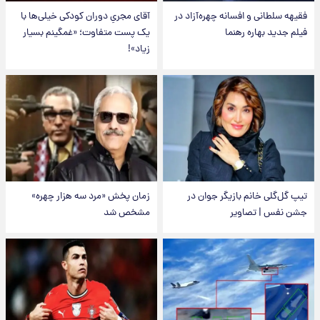
فقیهه سلطانی و افسانه چهره‌آزاد در
آقای مجریِ دوران کودکی خیلی‌ها با
فیلم جدید بهاره رهنما
یک پست متفاوت؛ «غمگینم بسیار
زیاد»!
تیپ گل‌گلی خانم بازیگر جوان در
زمان پخش «مرد سه هزار چهره»
جشن نفس | تصاویر
مشخص شد