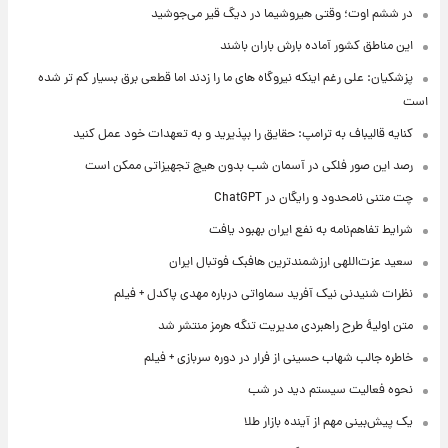
در ششم اوت؛ وقتی هیروشیما در دیگ قیر می‌جوشید
این مناطق کشور آماده بارش باران باشند
پزشکیان: علی رغم اینکه نیروگاه های ما را زدند اما قطعی برق بسیار کم تر شده
است
کنایه قالیباف به ترامپ: حقایق را بپذیرید و به تعهدات خود عمل کنید
رصد این صور فلکی در آسمان شب بدون هیچ تجهیزاتی ممکن است
چت متنی نامحدود و رایگان در ChatGPT
شرایط تفاهم‌نامه به نفع ایران بهبود یافت
سعید عزت‌اللهی ارزشمندترین هافبک فوتبال ایران
نظرات شنیدنی نیک آفرید سماواتی درباره مهدی پاکدل + فیلم
متن اولیۀ طرح راهبردی مدیریت تنگه هرمز منتشر شد
خاطره جالب شهاب حسینی از فرار در دوره سربازی + فیلم
نحوه فعالیت سیستم دید در شب
یک پیش‌بینی مهم از آینده بازار طلا