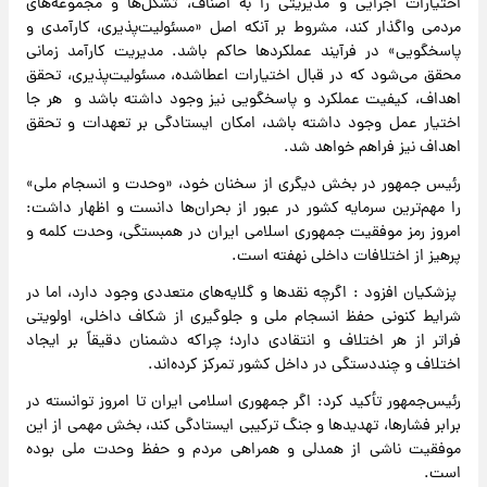
اختیارات اجرایی و مدیریتی را به اصناف، تشکل‌ها و مجموعه‌های
مردمی واگذار کند، مشروط بر آنکه اصل «مسئولیت‌پذیری، کارآمدی و
پاسخگویی» در فرآیند عملکردها حاکم باشد. مدیریت کارآمد زمانی
محقق می‌شود که در قبال اختیارات اعطاشده، مسئولیت‌پذیری، تحقق
اهداف، کیفیت عملکرد و پاسخگویی نیز وجود داشته باشد و هر جا
اختیار عمل وجود داشته باشد، امکان ایستادگی بر تعهدات و تحقق
اهداف نیز فراهم خواهد شد.
رئیس جمهور در بخش دیگری از سخنان خود، «وحدت و انسجام ملی»
را مهم‌ترین سرمایه کشور در عبور از بحران‌ها دانست و اظهار داشت:
امروز رمز موفقیت جمهوری اسلامی ایران در همبستگی، وحدت کلمه و
پرهیز از اختلافات داخلی نهفته است.
پزشکیان افزود : اگرچه نقدها و گلایه‌های متعددی وجود دارد، اما در
شرایط کنونی حفظ انسجام ملی و جلوگیری از شکاف داخلی، اولویتی
فراتر از هر اختلاف و انتقادی دارد؛ چراکه دشمنان دقیقاً بر ایجاد
اختلاف و چنددستگی در داخل کشور تمرکز کرده‌اند.
رئیس‌جمهور تأکید کرد: اگر جمهوری اسلامی ایران تا امروز توانسته در
برابر فشارها، تهدیدها و جنگ ترکیبی ایستادگی کند، بخش مهمی از این
موفقیت ناشی از همدلی و همراهی مردم و حفظ وحدت ملی بوده
است.