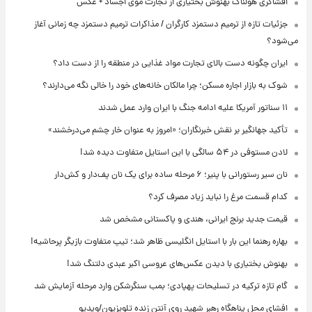
افشاگری هولناک بهنوش بختیاری از تجارت موی اجساد + عکس
جزئیات تازه از ترمیم دستمزد کارگران / مذاکرات ترمیم دستمزد چه زمانی آغاز
می‌شود؟
ایران چگونه دست بالای تجارت مواد غذایی در منطقه را از دست داد؟
شوک به بازار اجاره مسکن؛ چرا مالکان خانه‌های خود را خالی نگه می‌دارند؟
۱۱ سناتور آمریکا علیه ادامه جنگ با ایران وارد عمل شدند
تأکید جهانگیر بر نقش خبرنگاران؛ «امروز به عنوان خار چشم می‌درخشند»
لادن مستوفی در ۵۴ سالگی با این استایل متفاوت دیده شد!
نان سیر رستورانی با پنیر؛ ۶ مرحله ساده برای یک نان پف‌دار و کش‌دار
کدام قسمت مرغ را نباید زیاد مصرف کرد؟
قیمت جدید برنج ایرانی، هندی و پاکستانی مشخص شد
بهاره رهنما این بار با استایل انگلیسی ظاهر شد؛ تیپ متفاوت بازیگر پرحاشیه!
بهنوش بختیاری با دیدن عکس‌های عروسی اکبر عبدی دلتنگ شد!
گام تازه ترکیه در تسلیحات پهپادی؛ بمب سنگرشکن وارد مرحله آزمایش شد
افشای محل پناهگاه‌ رهبر شهید روی آنتن زنده تلویزیون/ویدیو