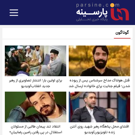
گوناگون
قتل هولناک مداح سرشناس پس از ربوده
برای اولین بار؛ انتشار تصاویری از رهبر
شدن؛ فیلم جنایت برای خانواده ارسال شد
جدید انقلاب/ویدیو
افشای محل پناهگاه‌ رهبر شهید روی آنتن
انتقاد تند پیمان طالبی از مسئولان
زنده تلویزیون/ویدیو
استقلال در پی رفتن رامین رضاییان+