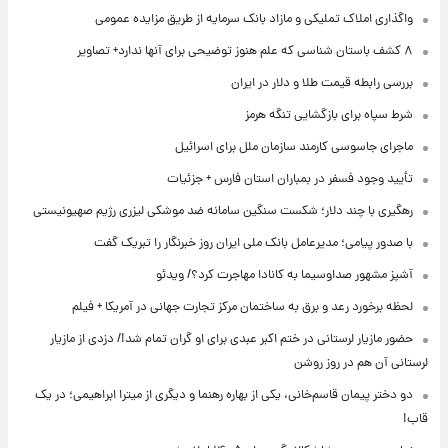
واگذاری املاک تملیکی و مازاد بانک سرمایه از طریق مزایده عمومی
۸ کشف باستان شناسی که علم هنوز توضیحی برای آنها ندارد+ تصاویر
بررسی رابطه قیمت طلا و دلار در ایران
شرط سپاه برای بازگشایی تنگه هرمز
ماجرای جاسوسی کارمند سازمان ملل برای اسرائیل
تأیید وجود فسفر در بمباران استان فارس + جزئیات
رهگیری با چند دلار؛ شکست سنگین سامانه ضد موشکی لیزری رژیم صهیونیستی
با صدور پیامی؛ مدیرعامل بانک ملی ایران روز خبرنگار را تبریک گفت
آشپز مشهور صداوسیما به کانادا مهاجرت کرد؟/ ویدئو
لحظه برخورد رعد و برق به ساختمان مرکز تجارت جهانی در آمریکا + فیلم
حضور مازیار لرستانی در ختم اکبر عبدی برای او گران تمام شد!/ دزدی از مازیار
لرستانی آن هم در روز روشن
دو دختر پیمان قاسم‌خانی، یکی از بهاره رهنما و دیگری از میترا ابراهیمی؛ در یک
قاب!