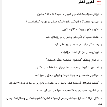
آخرین اخبار
ارزش سهام عدالت برای امروز ۱۷ مرداد ۱۴۰۵ + جدول
بهترین تعمیرگاه گیربکس اتوماتیک جیلی در تهران کدام است؟
آخرین خبر از پرونده کلثوم اکبری
علت اصلی آلودگی هوای تهران در روزهای اخیر
رضا شکاری از تیم جدیدش رونمایی کرد
لیونل مسی عزادار شد! + جزئیات
ماجرای پیامک "مشمول سهمیه جنگ هستید"
استوری انگیزشی نفیسه روشن برای مخاطبانش+ عکس
عراقچی به ادعای سهم ۱۱ درصدی ایران از خزر پاسخ داد
کشف شهرهای گمشده مصر باستان در اعماق دریا و زیر شن‌های صحرا + تصاویر
پزشکیان: هنر، آوردن نگاه‌های مشترک به میدان است
قتل هولناک مداح سرشناس پس از ربوده شدن؛ فیلم جنایت برای خانواده ارسال
شد