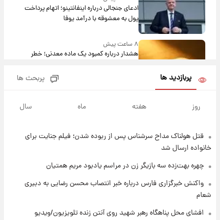
ادعای جنجالی درباره اینفانتینو؛ اتهام پرداخت
پول به معشوقه با درآمد یوفا
۸ ساعت پیش
هشدار درباره کمبود یک ماده معدنی؛ خطر
آلزایمر و زوال عقل افزایش می‌یابد؟
پربازدید ها
پربحث ها
۸ ساعت پیش
انتقاد تند پیمان طالبی از مسئولان استقلال در
روز
هفته
ماه
سال
پی رفتن رامین رضاییان+ عکس
قتل هولناک مداح سرشناس پس از ربوده شدن؛ فیلم جنایت برای
۸ ساعت پیش
قیمت گوشت گوساله و گوسفند امروز شنبه ۱۷
خانواده ارسال شد
مرداد ۱۴۰۵ +جدول
چهره بهت‌زده سه بازیگر زن در مراسم یادبود مریم همتیان
۹ ساعت پیش
واکنش خبرگزاری فارس درباره خبر انتصاب محسن رضایی به دبیری
با قدرتمندترین و بادوام ترین تانک جهان آشنا
شعام
شوید+ فیلم
افشای محل پناهگاه‌ رهبر شهید روی آنتن زنده تلویزیون/ویدیو