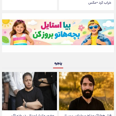
خراب کرد +عکس
پنجره
قتل هولناک مداح سرشناس پس از
حضور مازیار لرستانی در ختم اکبر