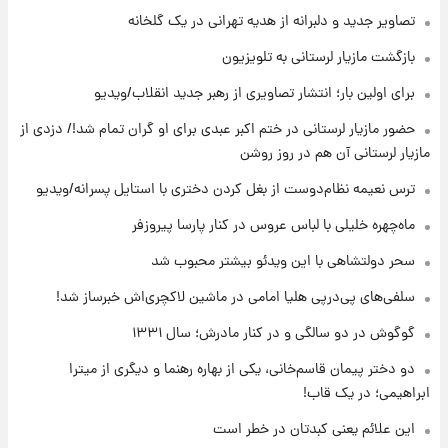
۱۰ ساعت پیش
تصاویر جدید و دلبرانه از هدیه تهرانی در یک گلخانه
قیمت طلا ۱۸عیار امروز شنبه ۱۷ مرداد ۱۴۰۵
+جدول
بازگشت مازیار لرستانی به تلویزیون
برای اولین بار؛ انتشار تصاویری از رهبر جدید انقلاب/ویدیو
۱۰ ساعت پیش
حضور مازیار لرستانی در ختم اکبر عبدی برای او گران تمام شد!/ دزدی از
قیمت محصولات ایران‌خودرو و سایپا امروز شنبه
۱۷ مرداد ۱۴۰۵
مازیار لرستانی آن هم در روز روشن
ترس نعیمه نظام‌دوست از بغل کردن دختری با استایل پسرانه/ویدیو
۱ روز پیش
یک پیش ‌بینی مهم برای قیمت دلار، طلا و سکه
ماه‌چهره خلیلی با لباس عروس در کنار پارسا پیروزفر
شنبه ۱۷ مرداد ۱۴۰۵
سحر دولتشاهی با این ویدئو بیشتر محبوب شد
سلفی‌های پی‌درپی هلیا امامی در ماشین لاکچری‌اش خبرساز شد!
گوگوش در دو سالگی و در کنار مادرش؛ سال ۱۳۳۱
دو دختر پیمان قاسم‌خانی، یکی از بهاره رهنما و دیگری از میترا
ابراهیمی؛ در یک قاب!
این علائم یعنی کبدتان در خطر است