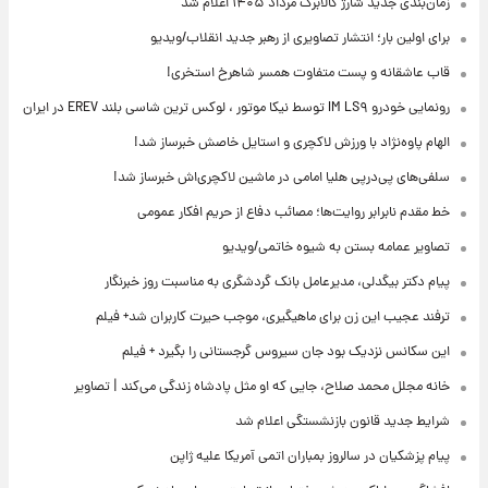
زمان‌بندی جدید شارژ کالابرگ مرداد ۱۴۰۵ اعلام شد
برای اولین بار؛ انتشار تصاویری از رهبر جدید انقلاب/ویدیو
قاب عاشقانه و پست متفاوت همسر شاهرخ استخری!
رونمایی خودرو IM LS۹ توسط نیکا موتور ، لوکس ترین شاسی بلند EREV در ایران
الهام پاوه‌نژاد با ورزش لاکچری و استایل خاصش خبرساز شد!
سلفی‌های پی‌درپی هلیا امامی در ماشین لاکچری‌اش خبرساز شد!
خط مقدم نابرابر روایت‌ها؛ مصائب دفاع از حریم افکار عمومی
تصاویر عمامه بستن به شیوه خاتمی/ویدیو
پیام دکتر بیگدلی، مدیرعامل بانک گردشگری به مناسبت روز خبرنگار
ترفند عجیب این زن برای ماهیگیری، موجب حیرت کاربران شد+ فیلم
این سکانس نزدیک بود جان سیروس گرجستانی را بگیرد + فیلم
خانه مجلل محمد صلاح، جایی که او مثل پادشاه زندگی می‌کند | تصاویر
شرایط جدید قانون بازنشستگی اعلام شد
پیام پزشکیان در سالروز بمباران اتمی آمریکا علیه ژاپن