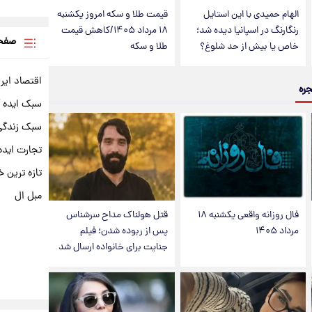
الهام حمیدی با این استایل
قیمت طلا و سکه امروز یکشنبه
رنگارنگ در اسپانیا دیده شد؛
۱۸ مرداد ۱۴۰۵/کاهش قیمت
صفحه
خاص یا بیش از حد شلوغ؟
طلا و سکه
اقتصاد ایر
جره
سبک ایده 
سبک زندگی 
تجارت ایده
تازه ترین خ
مبل ال
فال روزانه واقعی یکشنبه ۱۸
قتل هولناک مداح سرشناس
مرداد ۱۴۰۵
پس از ربوده شدن؛ فیلم
جنایت برای خانواده ارسال شد