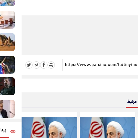
 مرتبط
پربا