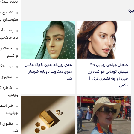
دیده شد؛ 
جره
تشییع پی
هنرمندان ب
پست احس
یاد ماهچه
نخستین 
و فیلم
جنجال جراحی زیبایی ۴۰
هدی زین‌العابدین با یک عکس
خواستگار ۵۰ساله شاهدخت لئونور با
میلیارد تومانی خواننده زن |
هنری متفاوت دوباره خبرساز
استوری 
چهره او چه تغییری کرد؟ |
شد!
عکس
⁨ خاطره 
ویدیو
خبر انت
جزئیات
مظنون ا
شد