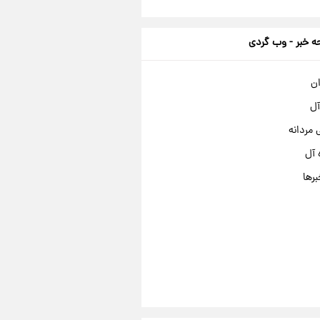
 خبر - وب گردی
ان
آل
مردانه
 آل
برها