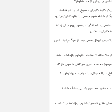
خاص یا بیش از حد شلوغ؟
کر کاوه کاویان ، صبح امروز در قطعه
رگزار شد/حضور جمعی از هنرمندان/ویدیو
اسی و غم انگیز سوسن پرور برای زنده
ره خلیلی+ عکس
تصویر لیونل مسی بعد از مرگ پدر+عکس
زداشت شد
مرموز محمدحسین میثاقی با موی بازکات
تلخ سینا حجازی از مهاجرت برادرش../
صاب جدید محسن رضایی حذف شد +
صلی قتل «حمیدرضا رجب‌زاده» بازداشت