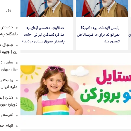
روز
جدیدترین
رئیس قوه قضاییه: آمریکا
خداقوت‌ِ محسنی اژه‌ای به
باشگاه؛ چه 
ن
نمی‌تواند برای ما ضرب‌الاجل
مذاکره‌کنندگان ایرانی: «شما
تعیین کند
پاسدار حقوق میدان بودید»
زن | چهره 
سلفی دی
حال جهان را
روایت رس
علیه ایران
هدی زین
دوباره خبرس
نفیسه رو
الهام حم