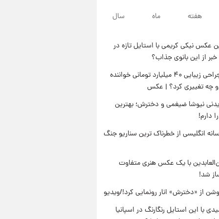
پس از حادثه
۲۱ ساعت پیش
هفته
ماه
سال
خواستگار ۵۰ساله شاهدخت
لئونور بازداشت شد
 عکس نیکی کریمی با استایل تازه در
۲۱ ساعت پیش
خبر از این بانوی جذاب؟
نخستین تصویر لیونل مسی بعد از
مرگ پدر+عکس و فیلم
جنجال جراحی زیبایی ۴۰ میلیارد تومانی خواننده
او چه تغییری کرد؟ | عکس
۲۲ ساعت پیش
استوری مرموز محمدحسین
دنی نیوشا ضیغمی و دخترش؛ بهترین
میثاقی با موی بازکات
 دارم!
انه انگلیسی از خطرناک ترین سناریو جنگ
‌العابدین با یک عکس هنری متفاوت
از شد!
شن از «دخترش» انار رونمایی کرد!/ویدیو
یدی با این استایل رنگارنگ در اسپانیا