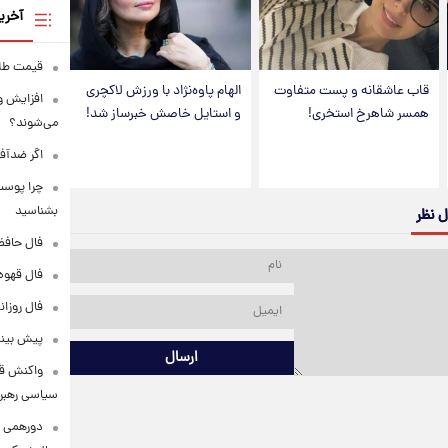
آخری
قیمت طلا امرو
قاب عاشقانه و پست متفاوت
الهام پاوه‌نژاد با ورزش لاکچری
افزایش و
همسر شاهرخ استخری!
و استایل خاصش خبرساز شد!
می‌شوند؟
اگر ضدآف
بشناسید
ل نظر
فال حافظ دوشنبه 
فال قهوه روزانه
فال روزانه وا
پیش‌ بینی قی
ارسال
واکنش قال
سیاسی رهبر 