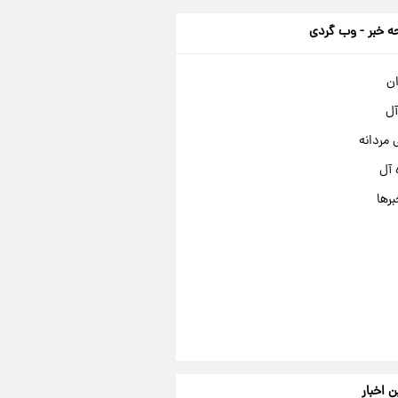
 خبر - وب گردی
ان
آل
مردانه
 آل
برها
ن اخبار