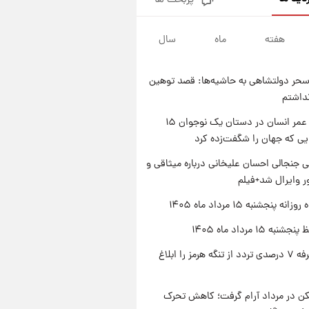
پربحث ها
فال قهوه روزانه پنجشنبه ۱۵ مرداد
ماه ۱۴۰۵
هفته
ماه
سال
۱ روز پیش
فال روزانه واقعی پنجشنبه ۱۵
مرداد ۱۴۰۵
حر دولتشاهی به حاشیه‌ها: قصد توهین
۱ روز پیش
نداشتم
ارزش سهام عدالت برای امروز
چهارشنبه ۱۴ مرداد + جدول
راز طول عمر انسان در دستان یک نوجوان ۱۵
یی که جهان را شگفت‌زده کرد
۱ روز پیش
آغاز طرح جدید فروش مشارکت در
 جنجالی احسان علیخانی درباره میثاقی و
تولید سایپا؛ نام خودرو، مبلغ پیش
 وایرال شد+فیلم
پرداخت و زمان تحویل | سود
مشارکت چند درصد است؟
ه پنجشنبه ۱۵ مرداد ماه ۱۴۰۵
ه ۱۵ مرداد ماه ۱۴۰۵
ایران تعرفه ۷ درصدی تردد از تنگه هرمز را ابلاغ
کن در مرداد آرام گرفت؛ کاهش تحرک