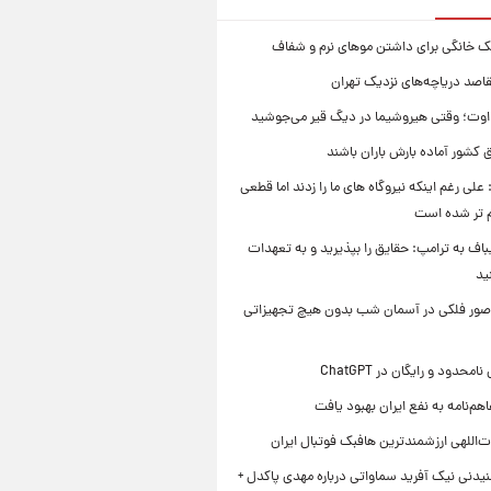
ک خانگی برای داشتن موهای نرم و شفاف
قاصد دریاچه‌های نزدیک تهران
وت؛ وقتی هیروشیما در دیگ قیر می‌جوشید
 کشور آماده بارش باران باشند
علی رغم اینکه نیروگاه های ما را زدند اما قطعی
م تر شده است
یباف به ترامپ: حقایق را بپذیرید و به تعهدات
ید
صور فلکی در آسمان شب بدون هیچ تجهیزاتی
محدود و رایگان در ChatGPT
هم‌نامه به نفع ایران بهبود یافت
‌اللهی ارزشمندترین هافبک فوتبال ایران
یدنی نیک آفرید سماواتی درباره مهدی پاکدل +