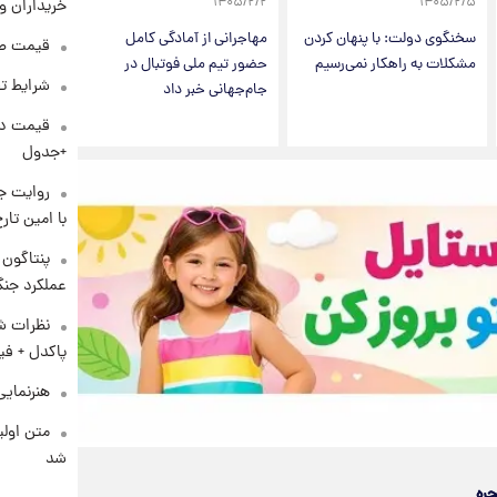
۱۴۰۵/۲/۲
۱۴۰۵/۲/۵
خریداران و
سخنگوی دولت: با پنهان کردن
مهاجرانی از آمادگی کامل
قیمت طلا و 
مشکلات به راهکار نمی‌رسیم
حضور تیم ملی فوتبال در
شرایط تف
جام‌جهانی خبر داد
+جدول
روایت ج
با امین تار
عملکرد جنگ
نظرات شن
پاکدل + فی
هنرنمایی
متن اولی
شد
جره