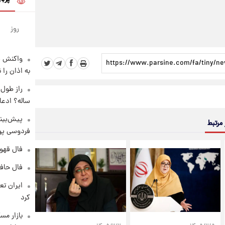
روز
واکنش س
به اذان را 
ساله؟ ادعا
پیش‌بینی
 مرتبط
فردوسی پور
فال قهوه روزان
فال حافظ پنجشنب
کرد
بازار مس