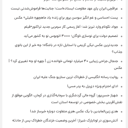
عراقچی:ایران پای عهد مقاومت ایستاده‌است؛ جنایت‌ها فراموش‌شدنی نیست
پست احساسی و غم انگیز سوسن پرور برای زنده یاد ماهچهره خلیلی+ عکس
جواد نکونام وارد تبریز شد؛ آغاز رسمی کار سرمربی جدید تراکتور+فیلم
تصمیم دولت برای نوسازی ناوگان؛ ۴۰۰۰ اتوبوس نو به کشور می‌آید
جدیدترین عکس نیکی کریمی با استایل تازه در باشگاه؛ چه خبر از این بانوی
جذاب؟
جنجال جراحی زیبایی ۴۰ میلیارد تومانی خواننده زن | چهره او چه تغییری کرد؟ |
عکس
روایت رسانه انگلیسی از خطرناک ترین سناریو جنگ علیه ایران
ادای احترام ویژه دی‌پل به پدر مسی!
شهباز حسن‌پور: گروه مالی گردشگری با سرمایه‌گذاری در کرمان، الگویی موفق از
نقش‌آفرینی بخش خصوصی در توسعه استان است
هدی زین‌العابدین با یک عکس هنری متفاوت دوباره خبرساز شد!
آتش‌سوزی در لوناپارک شیراز؛ آخرین وضعیت خزندگان خطرناک پس از حادثه