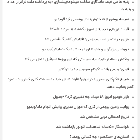
رتبه ها می آیند، ماندگاری ساخته میشود؛پیشتازی «به پرداخت ملت فراتر از اعداد
و رتبه ها
نفیسه روشن از «دخترش» انار رونمایی کرد!/ویدیو
قیمت ارزهای دیجیتال امروز یکشنبه ۱۸ مرداد ۱۴۰۵
بنزین در انتظار تصمیم نهایی؛ افزایش کالابرگ قطعی شد
دورهمی بازیگران و هنرمندان در حاشیه یک نمایش/ویدیو
واکنش معنادار ظریف به سیاستی که این روزها اسرائیل دنبال می کند
فوری: ربیعی رفت، نکونام سرمربی جدید تراکتور
شیوع «کم‌کاری اجباری» در ایران/ افراد شاغل باید به ساعات کاری کمتر و دستمزد
کمتر رضایت دهند
بازار خودرو امروز ۱۸ مرداد چه تغییری کرد؟ +جدول
روایت رامین پرچمی از کاری که مهران مدیری برایش انجام داد/ویدیو
تاریخ احتمالی دربی مشخص شد
خواستگار ۵۰ساله شاهدخت لئونور بازداشت شد
انسان‌های «سگ‌سر» چه کسانی بودند؟