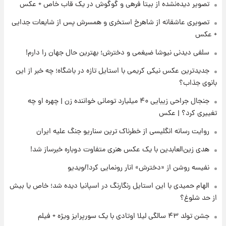
تصویر دیده‌نشده از بیتا فرهی و گوگوش در یک قاب خاص + عکس
۱۵ ساعت پیش
تصویری عاشقانه از شاهرخ استخری و همسرش پس از شایعات جدایی
فال قهوه روزانه یکشنبه ۱۸ مرداد ماه ۱۴۰۵
+ عکس
سلفی دیدنی نیوشا ضیغمی و دخترش؛ بهترین حال جهان را دارم!
۱۶ ساعت پیش
جدیدترین عکس نیکی کریمی با استایل تازه در باشگاه؛ چه خبر از این
فال روزانه واقعی یکشنبه ۱۸ مرداد ۱۴۰۵
بانوی جذاب؟
جنجال جراحی زیبایی ۴۰ میلیارد تومانی خواننده زن | چهره او چه
۲۳ ساعت پیش
تغییری کرد؟ | عکس
ارزش سهام عدالت برای امروز ۱۷ مرداد ۱۴۰۵ +
جدول
روایت رسانه انگلیسی از خطرناک ترین سناریو جنگ علیه ایران
هدی زین‌العابدین با یک عکس هنری متفاوت دوباره خبرساز شد!
۱ روز پیش
لیونل مسی عزادار شد! + جزئیات
نفیسه روشن از «دخترش» انار رونمایی کرد!/ویدیو
الهام حمیدی با این استایل رنگارنگ در اسپانیا دیده شد؛ خاص یا بیش
از حد شلوغ؟
جشن تولد ۴۳ سالگی لیلا اوتادی با یک سورپرایز ویژه + فیلم