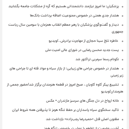
پزشکیان: ما امروز نیازمند دانشمندانی هستیم که گره از مشکلات جامعه بگشایند
هشدار جدی همتی در خصوص ممنوعیت اضافه ‌برداشت بانک‌ها
دیدار و گفت‌وگوی پزشکیان با رهبر معظم انقلاب همزمان با سومین سال ریاست
جمهوری
⁨ خاطره تلخ سینا حجازی از مهاجرت برادرش../ویدیو
پست جدید محسن رضایی در شورای عالی امنیت ملی
نکونام رسما سرمربی تراکتور شد
هشدار در خصوص جراحی های زیبایی: از بازار سیاه و مواد فله ای تا جراحی های
زیر زمینی
تشییع پیکر کاوه کاویان ، صبح امروز در قطعه هنرمندان برگزار شد/حضور جمعی از
هنرمندان/ویدیو
خانه ارواح در دل جنگل های سرسبز مازندران + عکس
تاکید سخنگوی سپاه پاسداران بر حفظ تنگه هرمز تا پذیرفتن همه شروط ایران
مظنون اصلی قتل «حمیدرضا رجب‌زاده» بازداشت شد
آخرین وضعیت از تفاهم با عمان در خصوص تنگه هرمز