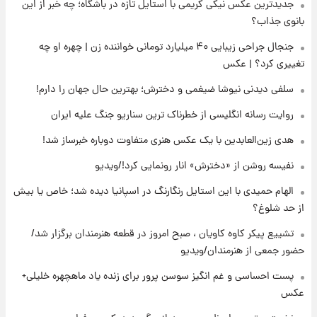
جدیدترین عکس نیکی کریمی با استایل تازه در باشگاه؛ چه خبر از این
۱۴ ساعت پیش
پست جدید محسن رضایی در شورای عالی امنیت
بانوی جذاب؟
ملی
جنجال جراحی زیبایی ۴۰ میلیارد تومانی خواننده زن | چهره او چه
تغییری کرد؟ | عکس
۱۸ ساعت پیش
آتش‌سوزی در لوناپارک شیراز؛ آخرین وضعیت
سلفی دیدنی نیوشا ضیغمی و دخترش؛ بهترین حال جهان را دارم!
خزندگان خطرناک پس از حادثه
روایت رسانه انگلیسی از خطرناک ترین سناریو جنگ علیه ایران
۱۹ ساعت پیش
هدی زین‌العابدین با یک عکس هنری متفاوت دوباره خبرساز شد!
خواستگار ۵۰ساله شاهدخت لئونور بازداشت شد
نفیسه روشن از «دخترش» انار رونمایی کرد!/ویدیو
الهام حمیدی با این استایل رنگارنگ در اسپانیا دیده شد؛ خاص یا بیش
۱۹ ساعت پیش
از حد شلوغ؟
نخستین تصویر لیونل مسی بعد از مرگ
پدر+عکس و فیلم
تشییع پیکر کاوه کاویان ، صبح امروز در قطعه هنرمندان برگزار شد/
حضور جمعی از هنرمندان/ویدیو
۲۰ ساعت پیش
پست احساسی و غم انگیز سوسن پرور برای زنده یاد ماهچهره خلیلی+
استوری مرموز محمدحسین میثاقی با موی
عکس
بازکات