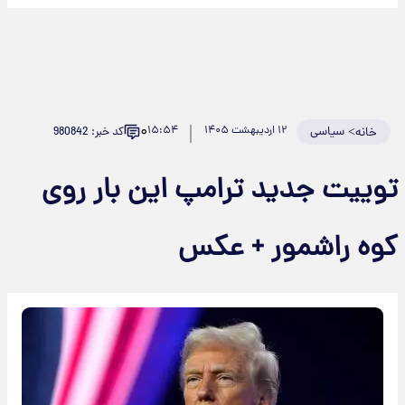
۰
>
سیاسی
۱۲ اردیبهشت ۱۴۰۵
۱۵:۵۴
کد خبر: 980842
خانه
وییت جدید ترامپ این بار روی
وه راشمور + عکس