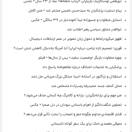
دورهمی نوستالژیک بازیگران «ارباب حلقه‌ها» بعد از ۲۳ سال + عکس
پیام تسلیت پزشکیان به سیدحسن خمینی منتشر شد + متن کامل
استایل متفاوت و جسورانه تینا آخوندتبار در ۳۹ سالگی + عکس
ذوالقدر مشاور سیاسی رهبر انقلاب شد
ظهور میکرودراماها و تحول زبان تصویر در عصر ارتباطات دیجیتال
فوری؛ تصمیم تازه ترامپ درباره ایران/ آیا آمریکا به‌دنبال کاهش تنش است؟
چهره متفاوت بازیگر «وضعیت سفید» پس از سال‌ها + فیلم
پزشکیان به شایعات اختلاف درباره تفاهم‌نامه پاسخ داد
استقلال و تراکتور در آستانه آسیا؛ مشکل بزرگ میزبانی حل نشد
محل کشف جسد حمیدرضا رجب‌زاده مشخص شد
خبر مهم برای یارانه‌بگیران؛ یارانه و کالابرگ چه کسانی حذف می‌شود؟
تصاویر شگفت‌انگیز از اهرام باستانی سودان در دل صحرا + عکس
فشار اقتصادی مداوم چگونه مغز و اعصاب را تحت تأثیر قرار می‌دهد؟
معرفی مقصدی خنک برای یک سفر کوتاه تابستانی