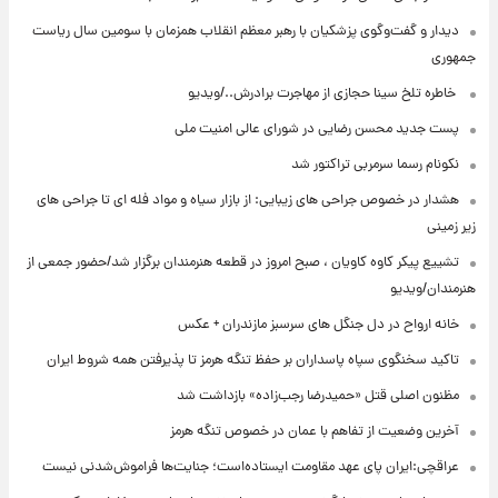
دیدار و گفت‌وگوی پزشکیان با رهبر معظم انقلاب همزمان با سومین سال ریاست
جمهوری
⁨ خاطره تلخ سینا حجازی از مهاجرت برادرش../ویدیو
پست جدید محسن رضایی در شورای عالی امنیت ملی
نکونام رسما سرمربی تراکتور شد
هشدار در خصوص جراحی های زیبایی: از بازار سیاه و مواد فله ای تا جراحی های
زیر زمینی
تشییع پیکر کاوه کاویان ، صبح امروز در قطعه هنرمندان برگزار شد/حضور جمعی از
هنرمندان/ویدیو
خانه ارواح در دل جنگل های سرسبز مازندران + عکس
تاکید سخنگوی سپاه پاسداران بر حفظ تنگه هرمز تا پذیرفتن همه شروط ایران
مظنون اصلی قتل «حمیدرضا رجب‌زاده» بازداشت شد
آخرین وضعیت از تفاهم با عمان در خصوص تنگه هرمز
عراقچی:ایران پای عهد مقاومت ایستاده‌است؛ جنایت‌ها فراموش‌شدنی نیست