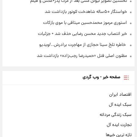
نخستین تصویر لیونل مسی بعد از مرگ پدر+عکس و فیلم
خواستگار ۵۰ساله شاهدخت لئونور بازداشت شد
استوری مرموز محمدحسین میثاقی با موی بازکات
خبر انتصاب جدید محسن رضایی حذف شد + جزئیات
⁨ خاطره تلخ سینا حجازی از مهاجرت برادرش../ویدیو
مظنون اصلی قتل «حمیدرضا رجب‌زاده» بازداشت شد
صفحه خبر - وب گردی
اقتصاد ایران
سبک ایده آل
سبک زندگی مردانه
تجارت ایده آل
تازه ترین خبرها