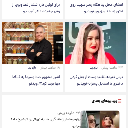
افشای محل پناهگاه‌ رهبر شهید روی
برای اولین بار؛ انتشار تصاویری از
آنتن زنده تلویزیون/ویدیو
رهبر جدید انقلاب/ویدیو
۲۳ ساعت پیش
بازدید
۱۸ ساعت پیش
بازدید
ترس نعیمه نظام‌دوست از بغل کردن
آشپز مشهور صداوسیما به کانادا
دختری با استایل پسرانه/ویدیو
مهاجرت کرد؟/ ویدئو
ویدیوهای بعدی
۴۴ دقیقه پیش
بهاره رهنما راز ماندگاری هدیه تهرانی را توضیح داد/
ویدیو