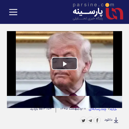
Play
Video
حجم ویدیو: 1.67M
|
مدت زمان ویدیو: 00:00:39
>
چندرسانه‌ای
۱۱ اردیبهشت ۱۴۰۵
۱۳:۵۰
خانه
56 بازدید
دانلود