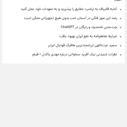
است
کنایه قالیباف به ترامپ: حقایق را بپذیرید و به تعهدات خود عمل کنید
رصد این صور فلکی در آسمان شب بدون هیچ تجهیزاتی ممکن است
چت متنی نامحدود و رایگان در ChatGPT
شرایط تفاهم‌نامه به نفع ایران بهبود یافت
سعید عزت‌اللهی ارزشمندترین هافبک فوتبال ایران
نظرات شنیدنی نیک آفرید سماواتی درباره مهدی پاکدل + فیلم