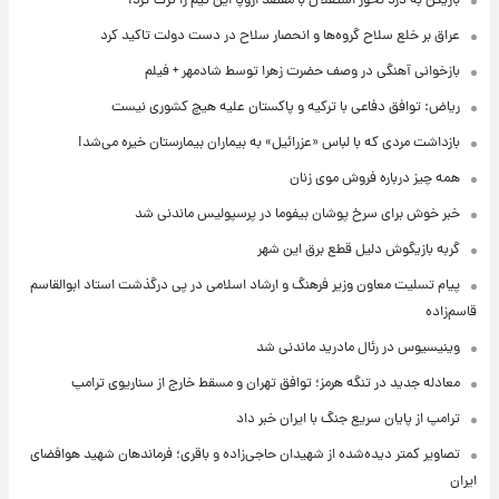
بازیکن به درد نخور استقلال با مقصد اروپا این تیم را ترک کرد!
عراق بر خلع سلاح گروه‌ها و انحصار سلاح در دست دولت تاکید کرد
بازخوانی آهنگی در وصف حضرت زهرا توسط شادمهر + فیلم
ریاض: توافق دفاعی با ترکیه و پاکستان علیه هیچ کشوری نیست
بازداشت مردی که با لباس «عزرائیل» به بیماران بیمارستان خیره می‌شد!
همه چیز درباره فروش موی زنان
خبر خوش برای سرخ پوشان بیفوما در پرسپولیس ماندنی شد
گربه بازیگوش دلیل قطع برق این شهر
پیام تسلیت معاون وزیر فرهنگ و ارشاد اسلامی در پی درگذشت استاد ابوالقاسم
قاسم‌زاده
وینیسیوس در رئال مادرید ماندنی شد
معادله جدید در تنگه هرمز؛ توافق تهران و مسقط خارج از سناریوی ترامپ
ترامپ از پایان سریع جنگ با ایران خبر داد
تصاویر کمتر دیده‌شده از شهیدان حاجی‌زاده و باقری؛ فرماندهان شهید هوافضای
ایران