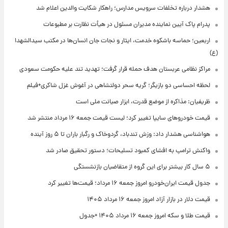
هشدار درباره تخلفات سرویس مدارس؛ راهکار شکایت والدین اعلام شد
پدرام پاک آیین نماینده مدیران مسئول در هیأت نظارت بر مطبوعات
اربعین؛ حماسه باشکوه خدمت، ایثار و نجات جان انسان‌ها در مکتب سیدالشهدا
(ع)
مراکز نظامی عربستان هدف حمله قرار گرفت؛ تهدید تند علیه حکومت سعودی
لحظه احساسی دو بازیگر؛ گریه سحر دولتشاهی در آغوش غزل شاکری+فیلم
ظریفیان: مذاکره از موضع قدرت، ابزار صیانت ملی است
قیمت خودروهای سایپا تغییر کرد؛ لیست قیمت جمعه ۱۶ مرداد منتشر شد
هواشناسی هشدار داد: وزش تندباد، گردوخاک و رگبار باران تا ۵ روز آینده
واکنش ترامپ به افشای کمبود تسلیحات؛ دستور تحقیق صادر شد
۵ سال کار بیشتر برای این گروه از متقاضیان بازنشستگی
جدول قیمت ایران‌خودرو امروز جمعه ۱۶ مرداد؛ قیمت‌ها تغییر کرد
قیمت دلار در بازار آزاد امروز جمعه ۱۶ مرداد ۱۴۰۵
قیمت طلا و سکه امروز جمعه ۱۶ مرداد ۱۴۰۵ +جدول