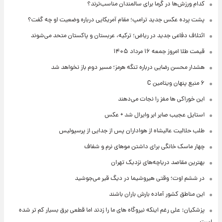
کدام ورزش‌ها در گرما برای سالمندان مناسب‌ترند؟
پشت پرده عکس جدید ترامپ؛ مقام آمریکایی درباره وضعیت او چه گفت؟
ائتلاف دفاعی جدید در ریاض؛ ترکیه، عربستان و پاکستان متحد می‌شوند
قیمت طلا امروز جمعه ۱۶ مرداد ۱۴۰۵
هشدار محسن رضایی درباره تنگه هرمز؛ مسیر دوم باز نخواهد شد
۶ منبع پنهان ویتامین C
این خوراکی ها مغز را نجات می‌دهند
استایل عجیب صابر ابر وایرال شد + عکس
طلب حلالیت عالیشاه از هواداران پس از جدایی از پرسپولیس
چهار ماسک خانگی برای داشتن موهای نرم و شفاف
بهترین مقاصد دریاچه‌های نزدیک تهران
در ششم اوت؛ وقتی هیروشیما در دیگ قیر می‌جوشید
این مناطق کشور آماده بارش باران باشند
پزشکیان: علی رغم اینکه نیروگاه های ما را زدند اما قطعی برق بسیار کم تر شده