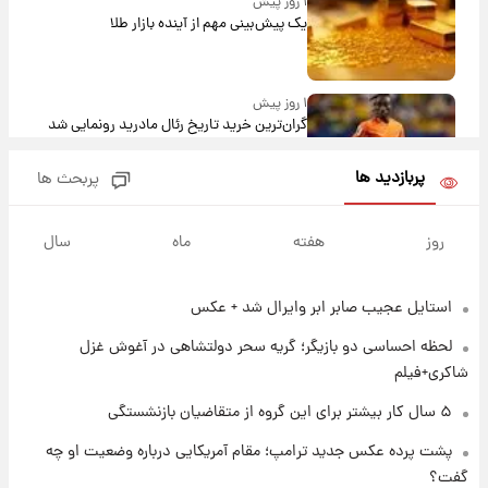
۱ روز پیش
یک پیش‌بینی مهم از آینده بازار طلا
۱ روز پیش
گران‌ترین خرید تاریخ رئال مادرید رونمایی شد
پربازدید ها
پربحث ها
۱ روز پیش
پیش‌بینی بارش‌های گسترده با ورود ال‌نینو؛ کدام
روز
هفته
ماه
سال
روزها پربارش‌تر خواهند بود؟
استایل عجیب صابر ابر وایرال شد + عکس
۱ روز پیش
شماره پیراهن خریدهای جدید پرسپولیس اعلام
لحظه احساسی دو بازیگر؛ گریه سحر دولتشاهی در آغوش غزل
شد؛ تیکدری، محبی و سرگیف با اعداد ویژه
شاکری+فیلم
۱ روز پیش
۵ سال کار بیشتر برای این گروه از متقاضیان بازنشستگی
جزئیات فعال‌سازی «کیف پول ایران» اعلام
پشت پرده عکس جدید ترامپ؛ مقام آمریکایی درباره وضعیت او چه
شد+فیلم
گفت؟