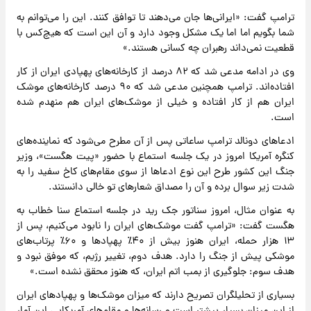
ترامپ گفت: «ایرانی‌ها جان می‌دهند تا توافق کنند. این را می‌توانم به
شما بگویم اما اما یک مشکل وجود دارد و آن این است که هیچ‌کس با
قطعیت نمی‌داند رهبران چه کسانی هستند.»
وی در ادامه مدعی شد که ۸۲ درصد از کارخانه‌های پهپادی ایران از کار
افتاده‌اند. ترامپ همچنین مدعی شد که ۹۰ درصد کارخانه‌های موشک
ایران هم از کار افتاده و خیلی از موشک‌های ایران هم منهدم شده
است.
ادعاهای دونالد ترامپ ساعاتی پس از آن مطرح می‌شود که نماینده‌های
کنگره آمریکا امروز در یک جلسه استماع با حضور «پیت هگست»، وزیر
جنگ این کشور طرح این نوع ادعاها از سوی مقام‌های کاخ سفید را به
شدت زیر سوال برده و آن را مصداق شعارهای تو خالی دانستند.
به عنوان مثال، امروز سناتور جک رید در جلسه استماع سنا خطاب به
هگست گفت: «ترامپ گفت موشک‌های ایران را نابود می‌کنیم، پس از
۱۳ هزار حمله، ایران هنوز بیش از ۴۰٪ پهپادها و ۶۰٪ پرتاب‌های
موشکی پیش از جنگ را دارد. هدف دوم، تغییر رژیم، که موفق نبود و
هدف سوم: جلوگیری از بمب اتم ایران، که هنوز محقق نشده است.»
بسیاری از تحلیلگران تصریح دارند که میزان موشک‌ها و پهپادهای ایران