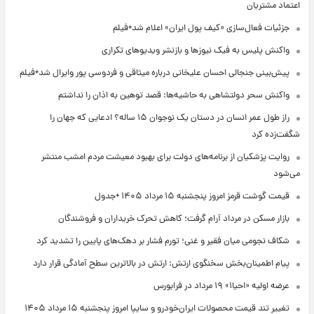
اعتماد مشتریان
جزئیات فعال‌سازی «کیف پول ایران» اعلام شد+فیلم
واکنش پلیس به فیک نیوزها و بازنشر ویدیوهای تکراری
پیش‌بینی جنجالی احسان علیخانی درباره میثاقی و فردوسی پور وایرال شد+فیلم
واکنش سحر دولتشاهی به حاشیه‌ها: قصد توهین به اذان را نداشتم
راز طول عمر انسان در دستان یک نوجوان ۱۵ ساله؟ ادعایی که جهان را
شگفت‌زده کرد
روایت پزشکیان از برنامه‌های دولت برای بهبود معیشت مردم امشب منتشر
می‌شود
قیمت گوشت قرمز امروز پنجشنبه ۱۵ مرداد ۱۴۰۵ +جدول
بازار مسکن در مرداد آرام گرفت؛ کاهش تحرک خریداران و فروشندگان
شکاف نجومی میان فقیر و غنی؛ تورم فشار بر دهک‌های پایین را تشدید کرد
پیام اطمینان‌بخش سخنگوی ارتش: ارتش در بالاترین سطح آمادگی قرار دارد
عرضه اولیه «احیا۱» ۱۹ مرداد در فرابورس
تغییر تند قیمت محصولات ایران‌خودرو و سایپا امروز پنجشنبه ۱۵ مرداد ۱۴۰۵