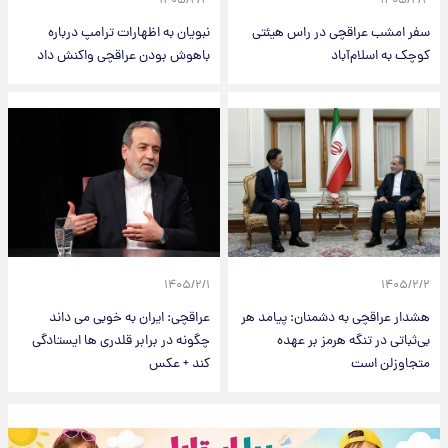
۱۴۰۵/۲/۳
۱۴۰۵/۲/۴
سفر امشب عراقچی در راس هیئتی
نبویان به اظهارات ترامپ درباره
کوچک به اسلام‌آباد
باهوش بودن عراقچی واکنش داد
۱۴۰۵/۲/۱
۱۴۰۵/۲/۲
هشدار عراقچی به دشمنان: پیامد هر
عراقچی: ایران به خوبی می داند
بی‌ثباتی در تنگه هرمز بر عهده
چگونه در برابر قلدری ها ایستادگی
متجاوزلن است
کند + عکس