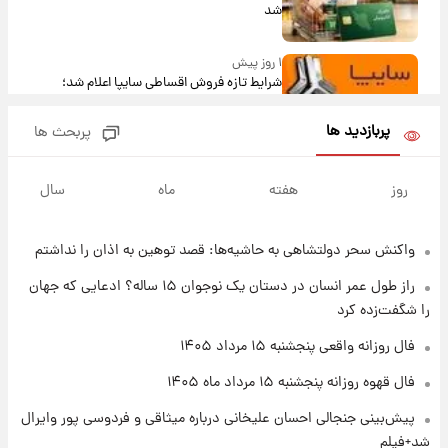
شد
۱ روز پیش
شرایط تازه فروش اقساطی سایپا اعلام شد؛
شاهین، کوییک، اطلس، سهند و ساینا با اقساط
بلندمدت + جدول
پربازدید ها
پربحث ها
۱ روز پیش
سیگنال‌های جدید برای بازار طلا؛ پیش‌بینی
روز
هفته
ماه
سال
قیمت سکه و طلا فردا
واکنش سحر دولتشاهی به حاشیه‌ها: قصد توهین به اذان را نداشتم
۲۲ ساعت پیش
فال حافظ پنجشنبه ۱۵ مرداد ماه ۱۴۰۵
راز طول عمر انسان در دستان یک نوجوان ۱۵ ساله؟ ادعایی که جهان
را شگفت‌زده کرد
۲۳ ساعت پیش
فال روزانه واقعی پنجشنبه ۱۵ مرداد ۱۴۰۵
فال قهوه روزانه پنجشنبه ۱۵ مرداد ماه ۱۴۰۵
فال قهوه روزانه پنجشنبه ۱۵ مرداد ماه ۱۴۰۵
پیش‌بینی جنجالی احسان علیخانی درباره میثاقی و فردوسی پور وایرال
۱ روز پیش
شد+فیلم