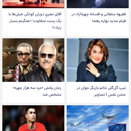
فقیهه سلطانی و افسانه چهره‌آزاد در
آقای مجریِ دوران کودکی خیلی‌ها با
فیلم جدید بهاره رهنما
یک پست متفاوت؛ «غمگینم بسیار
زیاد»!
تیپ گل‌گلی خانم بازیگر جوان در
زمان پخش «مرد سه هزار چهره»
جشن نفس | تصاویر
مشخص شد