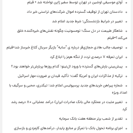
آوای موسیقی اوشین در تهران توسط سفیر ژاپن نواخته شد + فیلم
دادستان تهران از توقیف گسترده اموال شرکت‌های تراستی خبر داد
تغییر در شرایط بازنشستگی؛ شرط جدید اعلام شد
شاهکار طبیعت در دل سنگ؛ تومسونیت چگونه نقش‌های خیره‌کننده خلق
می‌کند؟+فیلم
توصیف جالب هادی حجازی‌فر درباره ی "سایه" بازیگر سریال کلاغ خبرساز شد+فیلم
ایران تعرفه ۷ درصدی تردد از تنگه هرمز را ابلاغ کرد
پیش‌بینی بارش‌های گسترده با ورود ال‌نینو؛ کدام روزها پربارش‌تر خواهند بود؟
ترکیه از مذاکرات ایران و آمریکا گفت؛ تأکید فیدان بر ضرورت مهار اسرائیل
شماره پیراهن خریدهای جدید پرسپولیس اعلام شد؛ تیکدری، محبی و سرگیف با
اعداد ویژه
تغییر مثبت در عملکرد مالی بانک صادرات ایران/ درآمد عملیاتی ۸۰ درصد رشد
کرد
تقدیر از شعب برتر منطقه هفت بانک سرمایه
اجرای برنامه تحول بانک با تمرکز بر منابع پایدار، درآمدهای کارمزدی و بازسازی