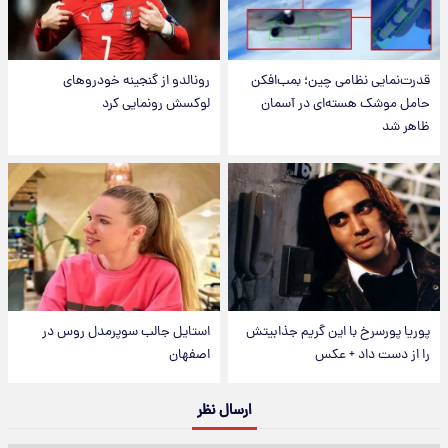
قدرت‌نمایی نظامی چین؛ بمب‌افکن
رونالدو از گنجینه خودروهای
حامل موشک هسته‌ای در آسمان
لوکسش رونمایی کرد
ظاهر شد
پوریا پورسرخ با این گریم جذابیتش
استایل جالب سوپرمدل روس در
را از دست داد + عکس
اصفهان
ارسال نظر