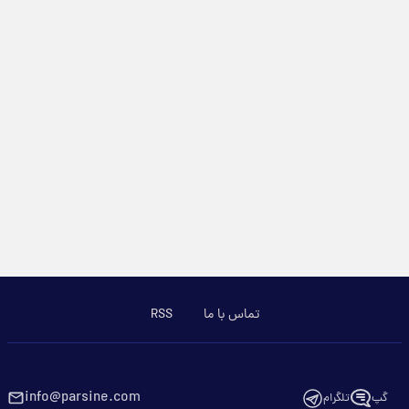
تماس با ما
RSS
info@parsine.com
گپ
تلگرام