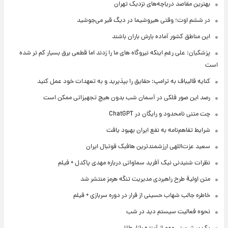
بهترین مقاصد دریاچه‌های نزدیک تهران
در ششم اوت؛ وقتی هیروشیما در دیگ قیر می‌جوشید
این مناطق کشور آماده بارش باران باشند
پزشکیان: علی رغم اینکه نیروگاه های ما را زدند اما قطعی برق بسیار کم تر شده
است
کنایه قالیباف به ترامپ: حقایق را بپذیرید و به تعهدات خود عمل کنید
رصد این صور فلکی در آسمان شب بدون هیچ تجهیزاتی ممکن است
چت متنی نامحدود و رایگان در ChatGPT
شرایط تفاهم‌نامه به نفع ایران بهبود یافت
سعید عزت‌اللهی ارزشمندترین هافبک فوتبال ایران
نظرات شنیدنی نیک آفرید سماواتی درباره مهدی پاکدل + فیلم
متن اولیۀ طرح راهبردی مدیریت تنگه هرمز منتشر شد
خاطره جالب شهاب حسینی از فرار در دوره سربازی + فیلم
نحوه فعالیت سیستم دید در شب