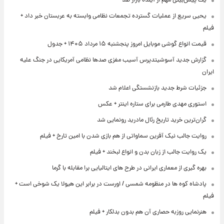
یک پیش‌بینی مهم از آینده بازار طلا
یحیی سریع از عملیات گسترده تجمعات نظامی وابسته به عربستان خبر داد +
فیلم
قیمت انواع گوشی موبایل امروز پنجشنبه ۱۵ مرداد ۱۴۰۵ + جدول
گزارش جدید آسوشیتدپرس آسیب مغزی صدها نظامی آمریکایی در جنگ علیه
ایران
جزئیات شرط جدید بازنشستگی اعلام شد
استوری مهدی طارمی برای ستاره اینتر + عکس
گران‌ترین خرید تاریخ رئال مادرید رونمایی شد
روایت جالب نیک آفرین سماواتی از هم بازی شدن با امین تارخ + فیلم
یک روایت جالب از زبان بدن و انواع لبخند + فیلم
بهره گیری از معماری ایرانی در طرح های ایتالیایی برا مقابله با گرما
پادشاه کوه ها در منظومه شمسی / اورست در برابر این هیولا یک شوخی است +
فیلم
هنرنمایی روزبه حصاری آن هم بدون بدلکار + فیلم