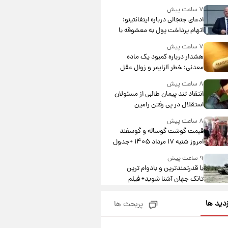
۷ ساعت پیش
ادعای جنجالی درباره اینفانتینو؛
اتهام پرداخت پول به معشوقه با
درآمد یوفا
۷ ساعت پیش
هشدار درباره کمبود یک ماده
معدنی؛ خطر آلزایمر و زوال عقل
افزایش می‌یابد؟
۸ ساعت پیش
انتقاد تند پیمان طالبی از مسئولان
استقلال در پی رفتن رامین
رضاییان+ عکس
۸ ساعت پیش
قیمت گوشت گوساله و گوسفند
امروز شنبه ۱۷ مرداد ۱۴۰۵ +جدول
۹ ساعت پیش
با قدرتمندترین و بادوام ترین
تانک جهان آشنا شوید+ فیلم
۹ ساعت پیش
زدید ها
پربحث ها
قیمت طلا ۱۸عیار امروز شنبه ۱۷
مرداد ۱۴۰۵ +جدول