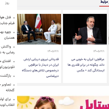
 مرتبط
روز
قتل هول
فیلم جنایت
چهره بهت
همتیان
واکنش خ
۱۴۰۵/۲/۱
۱۴۰۵/۲/۱
رضایی به د
عراقچی: ایران به خوبی می
قدردانی نیروی دریایی ارتش
افشای مح
داند چگونه در برابر قلدری ها
ایران در دیدار با عراقچی
تلویزیون/و
ایستادگی کند + عکس
درخصوص تلاش‌های دستگاه
بازگشت م
دیپلماسی
تصاویر ج
گلخانه
برای اولی
انقلاب/وید