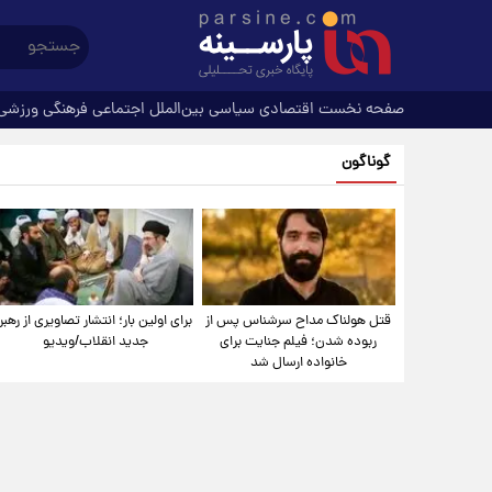
صفحه نخست
اقتصادی
سیاسی
بین‌الملل
اجتماعی
فرهنگی
ورزشی
گوناگون
قتل هولناک مداح سرشناس پس از
برای اولین بار؛ انتشار تصاویری از رهبر
ربوده شدن؛ فیلم جنایت برای
جدید انقلاب/ویدیو
خانواده ارسال شد