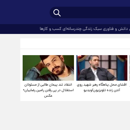
دانش و فناوری
سبک زندگی
چندرسانه‌ای
کسب و کارها
افشای محل پناهگاه‌ رهبر شهید روی
انتقاد تند پیمان طالبی از مسئولان
آنتن زنده تلویزیون/ویدیو
استقلال در پی رفتن رامین رضاییان+
عکس