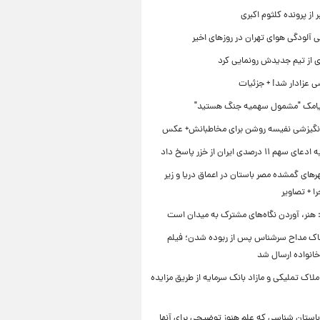
 از پرونده کلثوم اکبری
 آلودگی هوای تهران در روزهای اخیر
ی از تیم جدیدش رونمایی کرد
ی عزادار شد! + جزئیات
یامک "مشمول سهمیه جنگ هستید"
نگیزشی نفیسه روشن برای مخاطبانش+ عکس
۱۱ درصدی ایران از خزر پاسخ داد
ای گمشده مصر باستان در اعماق دریا و زیر
 + تصاویر
 هنر، آوردن نگاه‌های مشترک به میدان است
اک مداح سرشناس پس از ربوده شدن؛ فیلم
خانواده ارسال شد
ملاک تملیکی و مازاد بانک سرمایه از طریق مزایده
استان شناسی که علم هنوز توضیحی برای آنها