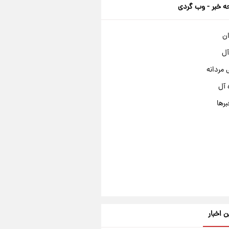
 خبر - وب گردی
ان
آل
مردانه
 آل
برها
ن اخبار