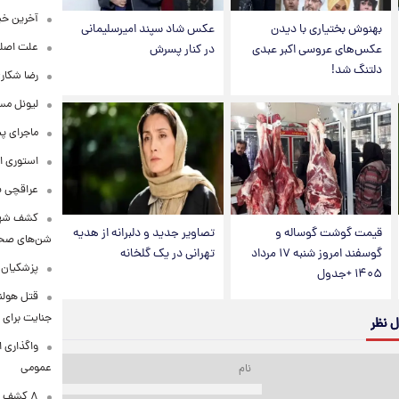
آخرین خبر
بهنوش بختیاری با دیدن
عکس شاد سپند امیرسلیمانی
علت اصلی
عکس‌های عروسی اکبر عبدی
در کنار پسرش
دلتنگ شد!
رضا شکار
لیونل مس
ماجرای پ
استوری ا
عراقچی به ادعای سهم 
کشف شهره
قیمت گوشت گوساله و
تصاویر جدید و دلبرانه از هدیه
شن‌های صحرا
گوسفند امروز شنبه ۱۷ مرداد
تهرانی در یک گلخانه
پزشکیان:
۱۴۰۵ +جدول
قتل هولن
جنایت برای 
ل نظر
واگذاری ا
عمومی
۸ کشف ب