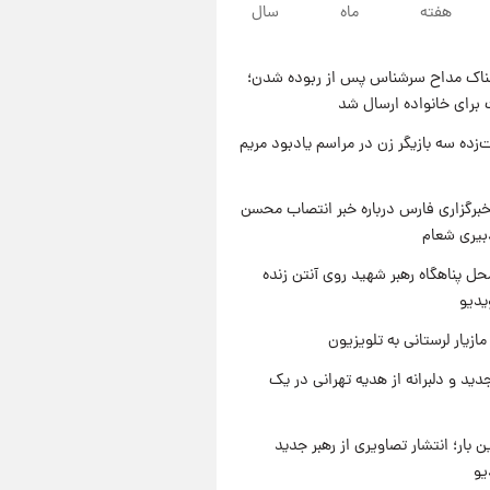
۱۰ ساعت پیش
هفته
ماه
سال
قیمت محصولات ایران‌خودرو و
سایپا امروز شنبه ۱۷ مرداد ۱۴۰۵
ناک مداح سرشناس پس از ربوده شدن؛
۲۳ ساعت پیش
 برای خانواده ارسال شد
یک پیش ‌بینی مهم برای قیمت
دلار، طلا و سکه شنبه ۱۷ مرداد
‌زده سه بازیگر زن در مراسم یادبود مریم
۱۴۰۵
۱ روز پیش
بازیکن به درد نخور استقلال با
برگزاری فارس درباره خبر انتصاب محسن
مقصد اروپا این تیم را ترک کرد!
بیری شعام
ل پناهگاه‌ رهبر شهید روی آنتن زنده
یدیو
ازیار لرستانی به تلویزیون
دید و دلبرانه از هدیه تهرانی در یک
ن بار؛ انتشار تصاویری از رهبر جدید
یو