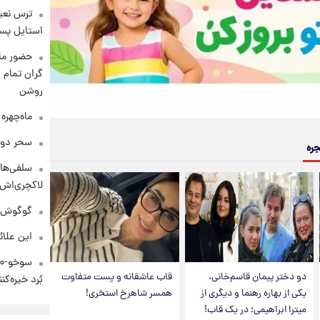
ترس نعیم
استایل پسر
حضور ماز
گران تمام ش
روشن
ماه‌چهره
سحر دول
جره
سلفی‌های
لاکچری‌اش 
گوگوش در
این علائ
دو دختر پیمان قاسم‌خانی،
قاب عاشقانه و پست متفاوت
بُرد خیره‌کننده ۳۰۰۰ ک
یکی از بهاره رهنما و دیگری از
همسر شاهرخ استخری!
میترا ابراهیمی؛ در یک قاب!