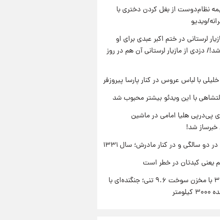
ه نظام‌دوست از بغل کردن دختری با
انه/ویدیو
یار لرستانی در ختم اکبر عبدی برای او
د!/ دزدی از مازیار لرستانی آن هم در روز
 خلیلی با لباس عروس در کنار پارسا پیروزفر
تشاهی با این ویدئو بیشتر محبوب شد
 پی‌درپی هلیا امامی در ماشین
خبرساز شد!
 دو سالگی و در کنار مادرش؛ سال ۱۳۳۱
م یعنی کبدتان در خطر است
سوخو-۳۰ با مخزن سوخت ۹.۶ تنی؛ جنگنده‌ای با
یلومتر