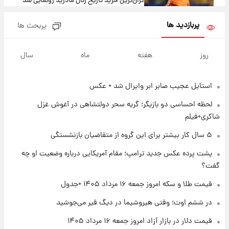
گران‌ترین خرید تاریخ رئال مادرید رونمایی شد
پربازدید ها
پربحث ها
۱ روز پیش
پیش‌بینی بارش‌های گسترده با ورود ال‌نینو؛ کدام
روز
هفته
ماه
سال
روزها پربارش‌تر خواهند بود؟
استایل عجیب صابر ابر وایرال شد + عکس
۱ روز پیش
شماره پیراهن خریدهای جدید پرسپولیس اعلام
لحظه احساسی دو بازیگر؛ گریه سحر دولتشاهی در آغوش غزل
شد؛ تیکدری، محبی و سرگیف با اعداد ویژه
شاکری+فیلم
۱ روز پیش
۵ سال کار بیشتر برای این گروه از متقاضیان بازنشستگی
جزئیات فعال‌سازی «کیف پول ایران» اعلام
پشت پرده عکس جدید ترامپ؛ مقام آمریکایی درباره وضعیت او چه
شد+فیلم
گفت؟
۱ روز پیش
قیمت طلا و سکه امروز جمعه ۱۶ مرداد ۱۴۰۵ +جدول
تغییر تند قیمت محصولات ایران‌خودرو و سایپا
امروز پنجشنبه ۱۵ مرداد ۱۴۰۵ +جدول
در ششم اوت؛ وقتی هیروشیما در دیگ قیر می‌جوشید
قیمت دلار در بازار آزاد امروز جمعه ۱۶ مرداد ۱۴۰۵