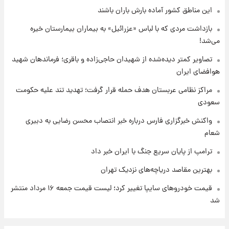
۱ روز پیش
این مناطق کشور آماده بارش باران باشند
قیمت طلا و سکه امروز پنجشنبه ۱۵ مرداد ۱۴۰۵
بازداشت مردی که با لباس «عزرائیل» به بیماران بیمارستان خیره
می‌شد!
۱ روز پیش
شارژ جدید کالابرگ برای سه دهک؛ جزئیات اعلام
تصاویر کمتر دیده‌شده از شهیدان حاجی‌زاده و باقری؛ فرماندهان شهید
شد
هوافضای ایران
مراکز نظامی عربستان هدف حمله قرار گرفت؛ تهدید تند علیه حکومت
سعودی
واکنش خبرگزاری فارس درباره خبر انتصاب محسن رضایی به دبیری
شعام
ترامپ از پایان سریع جنگ با ایران خبر داد
بهترین مقاصد دریاچه‌های نزدیک تهران
قیمت خودروهای سایپا تغییر کرد؛ لیست قیمت جمعه ۱۶ مرداد منتشر
شد