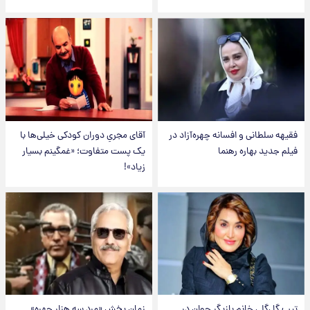
فقیهه سلطانی و افسانه چهره‌آزاد در
آقای مجریِ دوران کودکی خیلی‌ها با
فیلم جدید بهاره رهنما
یک پست متفاوت؛ «غمگینم بسیار
زیاد»!
تیپ گل‌گلی خانم بازیگر جوان در
زمان پخش «مرد سه هزار چهره»