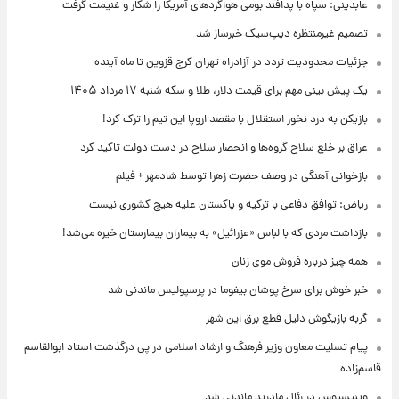
عابدینی: سپاه با پدافند بومی هواگردهای آمریکا را شکار و غنیمت گرفت
تصمیم غیرمنتظره دیپ‌سیک خبرساز شد
جزئیات محدودیت تردد در آزادراه تهران کرج قزوین تا ماه آینده
یک پیش ‌بینی مهم برای قیمت دلار، طلا و سکه شنبه ۱۷ مرداد ۱۴۰۵
بازیکن به درد نخور استقلال با مقصد اروپا این تیم را ترک کرد!
عراق بر خلع سلاح گروه‌ها و انحصار سلاح در دست دولت تاکید کرد
بازخوانی آهنگی در وصف حضرت زهرا توسط شادمهر + فیلم
ریاض: توافق دفاعی با ترکیه و پاکستان علیه هیچ کشوری نیست
بازداشت مردی که با لباس «عزرائیل» به بیماران بیمارستان خیره می‌شد!
همه چیز درباره فروش موی زنان
خبر خوش برای سرخ پوشان بیفوما در پرسپولیس ماندنی شد
گربه بازیگوش دلیل قطع برق این شهر
پیام تسلیت معاون وزیر فرهنگ و ارشاد اسلامی در پی درگذشت استاد ابوالقاسم
قاسم‌زاده
وینیسیوس در رئال مادرید ماندنی شد