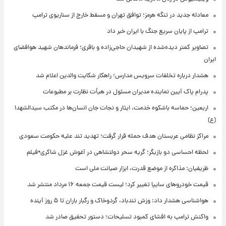
معادله جدید در تنگه هرمز؛ توافق تهران و مسقط خارج از سناریوی ترامپ
ترامپ از پایان سریع جنگ با ایران خبر داد
تصاویر کمتر دیده‌شده از شهیدان حاجی‌زاده و باقری؛ فرماندهان شهید هوافضای
ایران
هشدار درباره تخلفات سرویس مدارس؛ راهکار شکایت والدین اعلام شد
پدرام پاک آیین نماینده مدیران مسئول در هیأت نظارت بر مطبوعات
اربعین؛ حماسه باشکوه خدمت، ایثار و نجات جان انسان‌ها در مکتب سیدالشهدا
(ع)
مراکز نظامی عربستان هدف حمله قرار گرفت؛ تهدید تند علیه حکومت سعودی
لحظه احساسی دو بازیگر؛ گریه سحر دولتشاهی در آغوش غزل شاکری+فیلم
ظریفیان: مذاکره از موضع قدرت، ابزار صیانت ملی است
قیمت خودروهای سایپا تغییر کرد؛ لیست قیمت جمعه ۱۶ مرداد منتشر شد
هواشناسی هشدار داد: وزش تندباد، گردوخاک و رگبار باران تا ۵ روز آینده
واکنش ترامپ به افشای کمبود تسلیحات؛ دستور تحقیق صادر شد