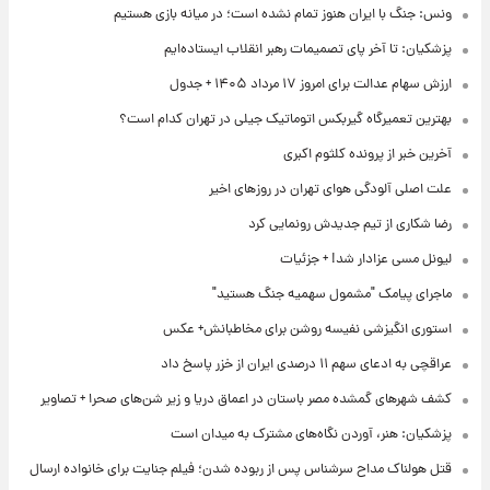
ونس: جنگ با ایران هنوز تمام نشده است؛ در میانه بازی هستیم
پزشکیان: تا آخر پای تصمیمات رهبر انقلاب ایستاده‌ایم
ارزش سهام عدالت برای امروز ۱۷ مرداد ۱۴۰۵ + جدول
بهترین تعمیرگاه گیربکس اتوماتیک جیلی در تهران کدام است؟
آخرین خبر از پرونده کلثوم اکبری
علت اصلی آلودگی هوای تهران در روزهای اخیر
رضا شکاری از تیم جدیدش رونمایی کرد
لیونل مسی عزادار شد! + جزئیات
ماجرای پیامک "مشمول سهمیه جنگ هستید"
استوری انگیزشی نفیسه روشن برای مخاطبانش+ عکس
عراقچی به ادعای سهم ۱۱ درصدی ایران از خزر پاسخ داد
کشف شهرهای گمشده مصر باستان در اعماق دریا و زیر شن‌های صحرا + تصاویر
پزشکیان: هنر، آوردن نگاه‌های مشترک به میدان است
قتل هولناک مداح سرشناس پس از ربوده شدن؛ فیلم جنایت برای خانواده ارسال