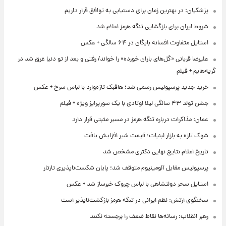
پزشکیان: در بهترین زمان برای دستیابی به توافق قرار داریم
شروط ایران برای بازگشایی تنگه هرمز اعلام شد
استایل متفاوت افسانه بایگان در ۶۴ سالگی + عکس
علیرضا قربانی «گل‌های باران خورده» را خواند/ رفتی و بعد از تو دنیا غرق شد در
گریه‌هایم + فیلم
خرید جدید پرسپولیس رسمی شد؛ هافبک تازه‌وارد با لباس سرخ + عکس
جشن تولد ۴۳ سالگی لیلا اوتادی با یک سورپرایز ویژه + فیلم
عمان: مذاکرات درباره تنگه هرمز در مسیر مثبتی قرار دارد
شوک تازه به بازار لبنیات؛ قیمت شیر افزایش یافت
تاریخ اعلام نتایج نهایی دکتری مشخص شد
پرسپولیس مقابل آلومینیوم متوقف شد؛ پایان شکست‌ناپذیری تارتار
استایل سحر دولتشاهی با لباس چروک خبرساز شد + عکس
سخنگوی ارتش: نظم ایرانی در تنگه هرمز بازگشت‌ناپذیر است
رهبر انقلاب: رسانه‌ها نقاط ضعف را برجسته نکنند