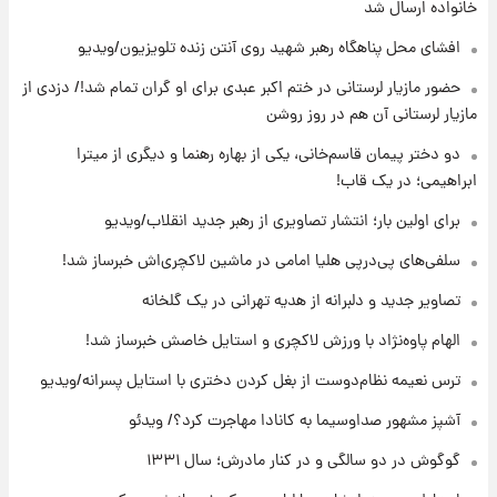
برای اولین بار؛ انتشار تصاویری از رهبر جدید
خانواده ارسال شد
انقلاب/ویدیو
افشای محل پناهگاه‌ رهبر شهید روی آنتن زنده تلویزیون/ویدیو
۱۹ ساعت پیش
حضور مازیار لرستانی در ختم اکبر عبدی برای او گران تمام شد!/ دزدی از
تصاویر عمامه بستن به شیوه خاتمی/ویدیو
مازیار لرستانی آن هم در روز روشن
دو دختر پیمان قاسم‌خانی، یکی از بهاره رهنما و دیگری از میترا
ابراهیمی؛ در یک قاب!
۲۱ ساعت پیش
افشای محل پناهگاه‌ رهبر شهید روی آنتن زنده
برای اولین بار؛ انتشار تصاویری از رهبر جدید انقلاب/ویدیو
تلویزیون/ویدیو
سلفی‌های پی‌درپی هلیا امامی در ماشین لاکچری‌اش خبرساز شد!
۲۲ ساعت پیش
تصاویر جدید و دلبرانه از هدیه تهرانی در یک گلخانه
ثریا اسفندیاری بعد از طلاق و در دیدار با گروه
بیتلز
الهام پاوه‌نژاد با ورزش لاکچری و استایل خاصش خبرساز شد!
ترس نعیمه نظام‌دوست از بغل کردن دختری با استایل پسرانه/ویدیو
۲۲ ساعت پیش
ادعای جنجالی درباره اینفانتینو؛ اتهام پرداخت
آشپز مشهور صداوسیما به کانادا مهاجرت کرد؟/ ویدئو
پول به معشوقه با درآمد یوفا
گوگوش در دو سالگی و در کنار مادرش؛ سال ۱۳۳۱