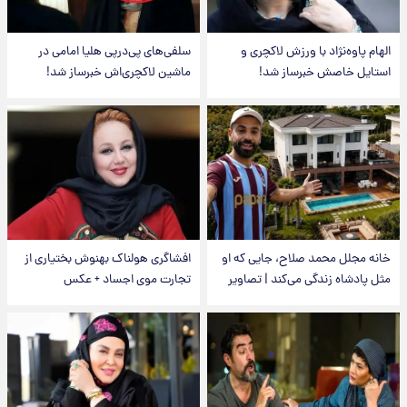
الهام پاوه‌نژاد با ورزش لاکچری و
سلفی‌های پی‌درپی هلیا امامی در
استایل خاصش خبرساز شد!
ماشین لاکچری‌اش خبرساز شد!
خانه مجلل محمد صلاح، جایی که او
افشاگری هولناک بهنوش بختیاری از
مثل پادشاه زندگی می‌کند | تصاویر
تجارت موی اجساد + عکس