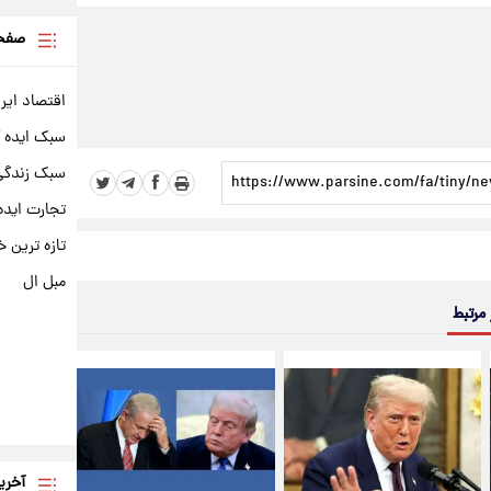
صفحه
اقتصاد ایر
سبک ایده 
سبک زندگی 
تجارت ایده
تازه ترین خ
مبل ال
 مرتبط
آخری