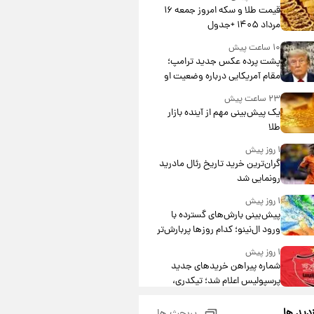
قیمت طلا و سکه امروز جمعه ۱۶
مرداد ۱۴۰۵ +جدول
۱۰ ساعت پیش
پشت پرده عکس جدید ترامپ؛
مقام آمریکایی درباره وضعیت او
چه گفت؟
۲۳ ساعت پیش
یک پیش‌بینی مهم از آینده بازار
طلا
۱ روز پیش
گران‌ترین خرید تاریخ رئال مادرید
رونمایی شد
۱ روز پیش
پیش‌بینی بارش‌های گسترده با
ورود ال‌نینو؛ کدام روزها پربارش‌تر
خواهند بود؟
۱ روز پیش
شماره پیراهن خریدهای جدید
پرسپولیس اعلام شد؛ تیکدری،
محبی و سرگیف با اعداد ویژه
۱ روز پیش
زدید ها