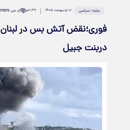
۰
>
سیاسی
۰۱ اردیبهشت ۱۴۰۵
۱۱:۳۶
کد خبر: 979976
خانه
فوری؛نقض آتش بس در لبنان؛ا
دربنت جبیل