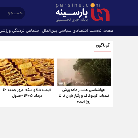
صفحه نخست
اقتصادی
سیاسی
بین‌الملل
اجتماعی
فرهنگی
ورزشی
گوناگون
هواشناسی هشدار داد: وزش
قیمت طلا و سکه امروز جمعه ۱۶
تندباد، گردوخاک و رگبار باران تا ۵
مرداد ۱۴۰۵ +جدول
روز آینده