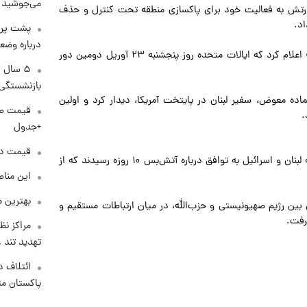
می‌جوشید
 ارتش به فعالیت خود برای پاکسازی منطقه تحت کنترل و حذف
اد.
پشت پرد
درباره وض
همچنین، منبعی در وزارت خارجه آمریکا به خبرگزاری «نووستی» اعلام کرد که ایالات متحده روز پنجشنبه ۲۳ آوریل دومین دور
۵ سال 
بازنشستگی
اده معوض، سفیر لبنان در پایتخت آمریکا، دیدار کرد و اولین
.
+جدول
قیمت دلار د
«دونالد ترامپ»، رئیس‌جمهور آمریکا پیش‌تر اعلام کرده بود که لبنان و اسرائیل به توافق درباره آتش‌بس ۱۰ روزه رسیدند که از
این مناط
بهترین م
بین رژیم صهیونیستی و حزب‌الله، در میان ارتباطات مستقیم و
رفت.
مراکز نظ
تهدید تند
ائتلاف د
پاکستان مت