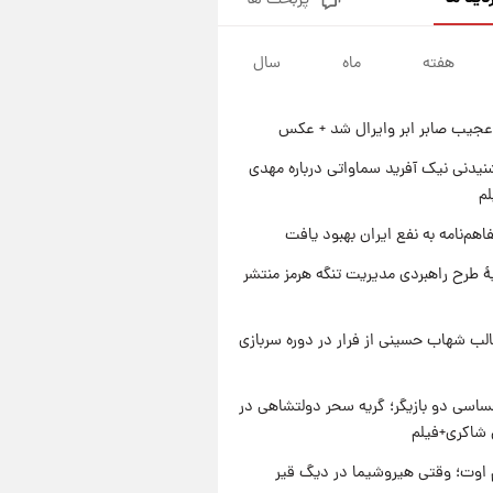
پربحث ها
جزئیات فعال‌سازی «کیف پول
ایران» اعلام شد+فیلم
هفته
ماه
سال
۱ روز پیش
تغییر تند قیمت محصولات
ایران‌خودرو و سایپا امروز پنجشنبه
عجیب صابر ابر وایرال شد + عکس
۱۵ مرداد ۱۴۰۵ +جدول
۱ روز پیش
قیمت طلا و سکه امروز پنجشنبه
یدنی نیک آفرید سماواتی درباره مهدی
۱۵ مرداد ۱۴۰۵
لم
۱ روز پیش
اهم‌نامه به نفع ایران بهبود یافت
شارژ جدید کالابرگ برای سه
دهک؛ جزئیات اعلام شد
ۀ طرح راهبردی مدیریت تنگه هرمز منتشر
لب شهاب حسینی از فرار در دوره سربازی
اسی دو بازیگر؛ گریه سحر دولتشاهی در
شاکری+فیلم
اوت؛ وقتی هیروشیما در دیگ قیر