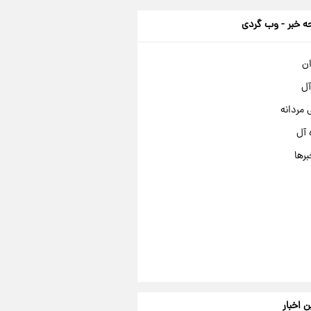
 خبر - وب گردی
ان
آل
مردانه
 آل
برها
ن اخبار