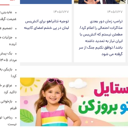
عابدینی: 
۱۴۰۵/۱/۲۷
۱۴۰۵/۱/۲۷
غنیمت گرف
ترامپ زمان دور بعدی
توجیه نتانیاهو برای آتش‌بس
مذاکرات احتمالی را اعلام کرد/
لبنان در پی خشم اعضای کابینه
تصمیم غی
مطمئن نیستم که آتش‌بس با
جزئیات مح
ایران نیاز به تمدید داشته
آینده
باشد/ توافق نکنیم جنگ از سر
گرفته می شود
مرداد ۱۴۰۵
بازیکن به
کرد!
عراق بر 
تاکید کرد
بازخوانی
فیلم
ریاض: تو
نیست