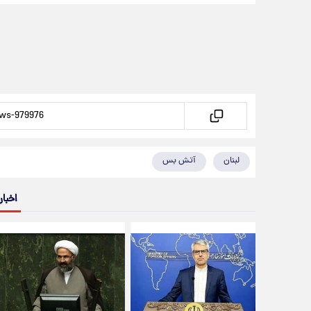
لبنان
آتش بس
اخبار