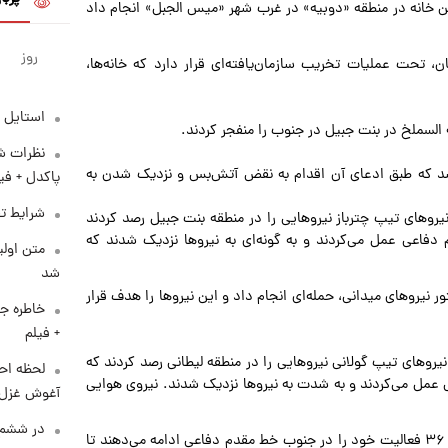
ن خانه در منطقه «دوبیه» در غرب شهر «میس الجبل» انجام داد
روز
 تحت عملیات تخریب سازمان‌یافته‌ای قرار دارد که خانه‌ها،
استایل 
 السملخ در بنت جبیل در جنوب را منفجر کردند.
نظرات شن
 شد که طبق ادعای آن اقدام به نقض آتش‌بس و نزدیک شدن به
پاکدل + فی
شرایط تف
نیروهای تیپ چترباز نیروهایی را در منطقه بنت جبیل رصد کردند
فاعی عمل می‌کردند و به گونه‌ای به نیروها نزدیک شدند که
متن اولی
شد
نیروهای میدانی، حمله‌ای انجام داد و این نیروها را هدف قرار
خاطره جا
+ فیلم
وهای تیپ گولانی نیروهایی را در منطقه لیطانی رصد کردند که
لحظه احس
مل می‌کردند و به شدت به نیروها نزدیک شدند. نیروی هوایی
آغوش غزل 
در ششم 
ارتش اسرائیل در ادامه بیانیه خود ادعا کرد که دو لشکر ۹۸ و ۳۶ فعالیت خود را در جنوب خط مقدم دفاعی ادامه می‌دهند تا