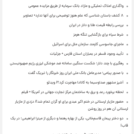
واگذاری املاک تملیکی و مازاد بانک سرمایه از طریق مزایده عمومی
۸ کشف باستان شناسی که علم هنوز توضیحی برای آنها ندارد+ تصاویر
بررسی رابطه قیمت طلا و دلار در ایران
شرط سپاه برای بازگشایی تنگه هرمز
ماجرای جاسوسی کارمند سازمان ملل برای اسرائیل
تأیید وجود فسفر در بمباران استان فارس + جزئیات
رهگیری با چند دلار؛ شکست سنگین سامانه ضد موشکی لیزری رژیم صهیونیستی
با صدور پیامی؛ مدیرعامل بانک ملی ایران روز خبرنگار را تبریک گفت
آشپز مشهور صداوسیما به کانادا مهاجرت کرد؟/ ویدئو
لحظه برخورد رعد و برق به ساختمان مرکز تجارت جهانی در آمریکا + فیلم
حضور مازیار لرستانی در ختم اکبر عبدی برای او گران تمام شد!/ دزدی از مازیار
لرستانی آن هم در روز روشن
دو دختر پیمان قاسم‌خانی، یکی از بهاره رهنما و دیگری از میترا ابراهیمی؛ در یک
قاب!