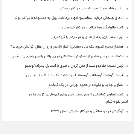
عکس شاد سپند امیرسلیمانی در کنار پسرش
ادعای جنجالی درباره اینفانتینو؛ اتهام پرداخت پول به معشوقه با درآمد یوفا
قاب خانوادگی رضا کیانیان در کنار خواهرش
ثریا اسفندیاری بعد از طلاق و در دیدار با گروه بیتلز
هشدار درباره کمبود یک ماده معدنی؛ خطر آلزایمر و زوال عقل افزایش می‌یابد؟
انتقاد تند پیمان طالبی از مسئولان استقلال در پی رفتن رامین رضاییان+ عکس
ترس نعیمه نظام‌دوست از بغل کردن دختری با استایل پسرانه/ویدیو
قیمت گوشت گوساله و گوسفند امروز شنبه ۱۷ مرداد ۱۴۰۵ +جدول
تصاویر جدید و دلبرانه از هدیه تهرانی در یک گلخانه
ثبت تصاویر تماشایی از همزیستی خرس‌های قهوه‌ای و کل‌وبزها در
اشترانکوه+فیلم
گوگوش در دو سالگی و در کنار مادرش؛ سال ۱۳۳۱