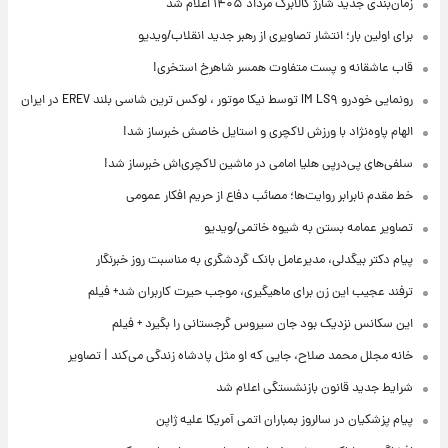
زمان‌بندی جدید شارژ کالابرگ مرداد ۱۴۰۵ اعلام شد
برای اولین بار؛ انتشار تصاویری از رهبر جدید انقلاب/ویدیو
قاب عاشقانه و پست متفاوت همسر شاهرخ استخری!
رونمایی خودرو IM LS۹ توسط نیکا موتور ، لوکس ترین شاسی بلند EREV در ایران
الهام پاوه‌نژاد با ورزش لاکچری و استایل خاصش خبرساز شد!
سلفی‌های پی‌درپی هلیا امامی در ماشین لاکچری‌اش خبرساز شد!
خط مقدم نابرابر روایت‌ها؛ مصائب دفاع از حریم افکار عمومی
تصاویر عمامه بستن به شیوه خاتمی/ویدیو
پیام دکتر بیگدلی، مدیرعامل بانک گردشگری به مناسبت روز خبرنگار
ترفند عجیب این زن برای ماهیگیری، موجب حیرت کاربران شد+ فیلم
این سکانس نزدیک بود جان سیروس گرجستانی را بگیرد + فیلم
خانه مجلل محمد صلاح، جایی که او مثل پادشاه زندگی می‌کند | تصاویر
شرایط جدید قانون بازنشستگی اعلام شد
پیام پزشکیان در سالروز بمباران اتمی آمریکا علیه ژاپن