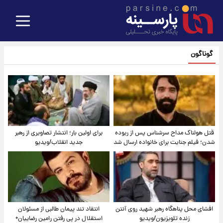
گوناگون
قتل هولناک مداح سرشناس پس از ربوده
برای اولین بار؛ انتشار تصاویری از رهبر
شدن؛ فیلم جنایت برای خانواده ارسال شد
جدید انقلاب/ویدیو
افشای محل پناهگاه‌ رهبر شهید روی آنتن
انتقاد تند پیمان طالبی از مسئولان
زنده تلویزیون/ویدیو
استقلال در پی رفتن رامین رضاییان+