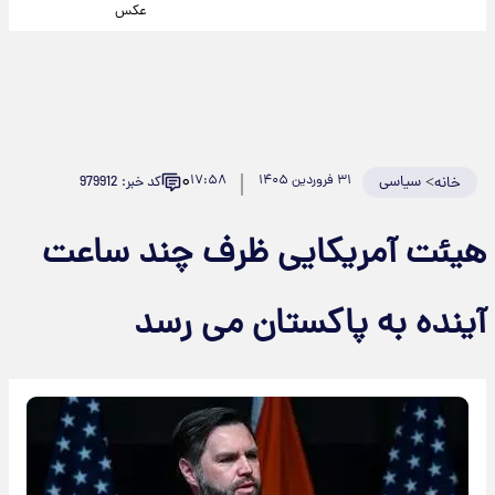
عکس
۰
>
سیاسی
۳۱ فروردین ۱۴۰۵
۱۷:۵۸
کد خبر: 979912
خانه
هیئت آمریکایی ظرف چند ساعت
آینده به پاکستان می رسد