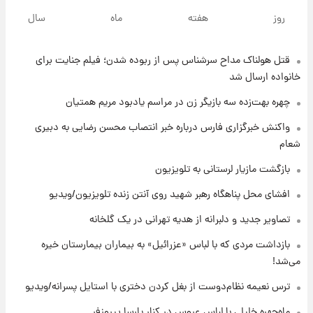
با قدرتمندترین و بادوام ترین تانک جهان آشنا
روز
هفته
ماه
سال
شوید+ فیلم
قتل هولناک مداح سرشناس پس از ربوده شدن؛ فیلم جنایت برای
۷ ساعت پیش
قیمت طلا ۱۸عیار امروز شنبه ۱۷ مرداد ۱۴۰۵
خانواده ارسال شد
+جدول
چهره بهت‌زده سه بازیگر زن در مراسم یادبود مریم همتیان
۸ ساعت پیش
واکنش خبرگزاری فارس درباره خبر انتصاب محسن رضایی به دبیری
قیمت محصولات ایران‌خودرو و سایپا امروز شنبه
شعام
۱۷ مرداد ۱۴۰۵
بازگشت مازیار لرستانی به تلویزیون
۲۱ ساعت پیش
افشای محل پناهگاه‌ رهبر شهید روی آنتن زنده تلویزیون/ویدیو
یک پیش ‌بینی مهم برای قیمت دلار، طلا و سکه
شنبه ۱۷ مرداد ۱۴۰۵
تصاویر جدید و دلبرانه از هدیه تهرانی در یک گلخانه
بازداشت مردی که با لباس «عزرائیل» به بیماران بیمارستان خیره
۲۱ ساعت پیش
می‌شد!
بازیکن به درد نخور استقلال با مقصد اروپا این
تیم را ترک کرد!
ترس نعیمه نظام‌دوست از بغل کردن دختری با استایل پسرانه/ویدیو
ماه‌چهره خلیلی با لباس عروس در کنار پارسا پیروزفر