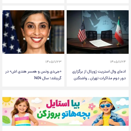
۱۴۰۵/۱/۲۳
۱۴۰۵/۱/۲۴
ادعای وال استریت ژورنال از برگزاری
«جی‌دی ونس و همسر هندی اش» در
دور دوم مذاکرات تهران ـ واشنگتن
گرینلند؛ سال 1404