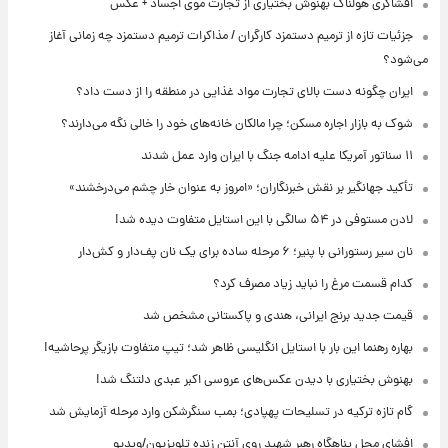
افشاگری هولناک بهنوش بختیاری از تجارت موی اجساد + عکس
جزئیات تازه از ترمیم دستمزد کارگران / مذاکرات ترمیم دستمزد چه زمانی آغاز
می‌شود؟
ایران چگونه دست بالای تجارت مواد غذایی در منطقه را از دست داد؟
شوک به بازار اجاره مسکن؛ چرا مالکان خانه‌های خود را خالی نگه می‌دارند؟
۱۱ سناتور آمریکا علیه ادامه جنگ با ایران وارد عمل شدند
تأکید جهانگیر بر نقش خبرنگاران؛ «امروز به عنوان خار چشم می‌درخشند»
لادن مستوفی در ۵۴ سالگی با این استایل متفاوت دیده شد!
نان سیر رستورانی با پنیر؛ ۶ مرحله ساده برای یک نان پف‌دار و کش‌دار
کدام قسمت مرغ را نباید زیاد مصرف کرد؟
قیمت جدید برنج ایرانی، هندی و پاکستانی مشخص شد
بهاره رهنما این بار با استایل انگلیسی ظاهر شد؛ تیپ متفاوت بازیگر پرحاشیه!
بهنوش بختیاری با دیدن عکس‌های عروسی اکبر عبدی دلتنگ شد!
گام تازه ترکیه در تسلیحات پهپادی؛ بمب سنگرشکن وارد مرحله آزمایش شد
افشای محل پناهگاه‌ رهبر شهید روی آنتن زنده تلویزیون/ویدیو