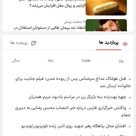
آلزایمر و زوال عقل افزایش می‌یابد؟
۷ ساعت پیش
انتقاد تند پیمان طالبی از مسئولان استقلال در
پی رفتن رامین رضاییان+ عکس
پربازدید ها
پربحث ها
۸ ساعت پیش
قیمت گوشت گوساله و گوسفند امروز شنبه ۱۷
روز
هفته
ماه
سال
مرداد ۱۴۰۵ +جدول
قتل هولناک مداح سرشناس پس از ربوده شدن؛ فیلم جنایت برای
۸ ساعت پیش
با قدرتمندترین و بادوام ترین تانک جهان آشنا
خانواده ارسال شد
شوید+ فیلم
چهره بهت‌زده سه بازیگر زن در مراسم یادبود مریم همتیان
۹ ساعت پیش
واکنش خبرگزاری فارس درباره خبر انتصاب محسن رضایی به دبیری
قیمت طلا ۱۸عیار امروز شنبه ۱۷ مرداد ۱۴۰۵
شعام
+جدول
افشای محل پناهگاه‌ رهبر شهید روی آنتن زنده تلویزیون/ویدیو
۹ ساعت پیش