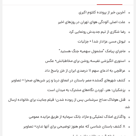
آخرین خبر از پرونده کلثوم اکبری
علت اصلی آلودگی هوای تهران در روزهای اخیر
رضا شکاری از تیم جدیدش رونمایی کرد
لیونل مسی عزادار شد! + جزئیات
ماجرای پیامک "مشمول سهمیه جنگ هستید"
استوری انگیزشی نفیسه روشن برای مخاطبانش+ عکس
عراقچی به ادعای سهم ۱۱ درصدی ایران از خزر پاسخ داد
کشف شهرهای گمشده مصر باستان در اعماق دریا و زیر شن‌های صحرا + تصاویر
پزشکیان: هنر، آوردن نگاه‌های مشترک به میدان است
قتل هولناک مداح سرشناس پس از ربوده شدن؛ فیلم جنایت برای خانواده ارسال
شد
واگذاری املاک تملیکی و مازاد بانک سرمایه از طریق مزایده عمومی
۸ کشف باستان شناسی که علم هنوز توضیحی برای آنها ندارد+ تصاویر