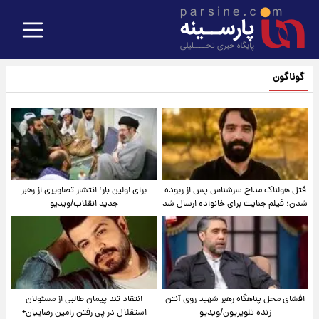
گوناگون
قتل هولناک مداح سرشناس پس از ربوده
برای اولین بار؛ انتشار تصاویری از رهبر
شدن؛ فیلم جنایت برای خانواده ارسال شد
جدید انقلاب/ویدیو
افشای محل پناهگاه‌ رهبر شهید روی آنتن
انتقاد تند پیمان طالبی از مسئولان
زنده تلویزیون/ویدیو
استقلال در پی رفتن رامین رضاییان+