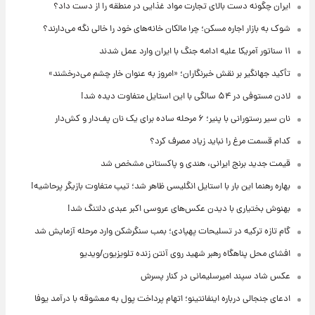
ایران چگونه دست بالای تجارت مواد غذایی در منطقه را از دست داد؟
شوک به بازار اجاره مسکن؛ چرا مالکان خانه‌های خود را خالی نگه می‌دارند؟
۱۱ سناتور آمریکا علیه ادامه جنگ با ایران وارد عمل شدند
تأکید جهانگیر بر نقش خبرنگاران؛ «امروز به عنوان خار چشم می‌درخشند»
لادن مستوفی در ۵۴ سالگی با این استایل متفاوت دیده شد!
نان سیر رستورانی با پنیر؛ ۶ مرحله ساده برای یک نان پف‌دار و کش‌دار
کدام قسمت مرغ را نباید زیاد مصرف کرد؟
قیمت جدید برنج ایرانی، هندی و پاکستانی مشخص شد
بهاره رهنما این بار با استایل انگلیسی ظاهر شد؛ تیپ متفاوت بازیگر پرحاشیه!
بهنوش بختیاری با دیدن عکس‌های عروسی اکبر عبدی دلتنگ شد!
گام تازه ترکیه در تسلیحات پهپادی؛ بمب سنگرشکن وارد مرحله آزمایش شد
افشای محل پناهگاه‌ رهبر شهید روی آنتن زنده تلویزیون/ویدیو
عکس شاد سپند امیرسلیمانی در کنار پسرش
ادعای جنجالی درباره اینفانتینو؛ اتهام پرداخت پول به معشوقه با درآمد یوفا