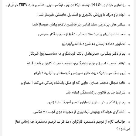
رونمایی خودرو IM LS۹ توسط نیکا موتور ، لوکس ترین شاسی بلند EREV در ایران
الهام پاوه‌نژاد با ورزش لاکچری و استایل خاصش خبرساز شد!
سلفی‌های پی‌درپی هلیا امامی در ماشین لاکچری‌اش خبرساز شد!
خط مقدم نابرابر روایت‌ها؛ مصائب دفاع از حریم افکار عمومی
تصاویر عمامه بستن به شیوه خاتمی/ویدیو
پیام دکتر بیگدلی، مدیرعامل بانک گردشگری به مناسبت روز خبرنگار
ترفند عجیب این زن برای ماهیگیری، موجب حیرت کاربران شد+ فیلم
این سکانس نزدیک بود جان سیروس گرجستانی را بگیرد + فیلم
خانه مجلل محمد صلاح، جایی که او مثل پادشاه زندگی می‌کند | تصاویر
شرایط جدید قانون بازنشستگی اعلام شد
پیام پزشکیان در سالروز بمباران اتمی آمریکا علیه ژاپن
افشاگری هولناک بهنوش بختیاری از تجارت موی اجساد + عکس
جزئیات تازه از ترمیم دستمزد کارگران / مذاکرات ترمیم دستمزد چه زمانی آغاز
می‌شود؟