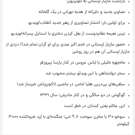
بازگشت مازیار لرستانی به تلویزیون
قیمت محصولات ایران‌خودرو و سایپا امروز شنبه
۱۷ مرداد ۱۴۰۵
تصاویر جدید و دلبرانه از هدیه تهرانی در یک گلخانه
برای اولین بار؛ انتشار تصاویری از رهبر جدید انقلاب/ویدیو
۲۳ ساعت پیش
ترس نعیمه نظام‌دوست از بغل کردن دختری با استایل پسرانه/ویدیو
یک پیش ‌بینی مهم برای قیمت دلار، طلا و سکه
شنبه ۱۷ مرداد ۱۴۰۵
حضور مازیار لرستانی در ختم اکبر عبدی برای او گران تمام شد!/ دزدی از
مازیار لرستانی آن هم در روز روشن
۲۳ ساعت پیش
بازیکن به درد نخور استقلال با مقصد اروپا این
ماه‌چهره خلیلی با لباس عروس در کنار پارسا پیروزفر
تیم را ترک کرد!
سحر دولتشاهی با این ویدئو بیشتر محبوب شد
سلفی‌های پی‌درپی هلیا امامی در ماشین لاکچری‌اش خبرساز شد!
گوگوش در دو سالگی و در کنار مادرش؛ سال ۱۳۳۱
این علائم یعنی کبدتان در خطر است
سوخو-۳۰ با مخزن سوخت ۹.۶ تنی؛ جنگنده‌ای با بُرد خیره‌کننده ۳۰۰۰
کیلومتر