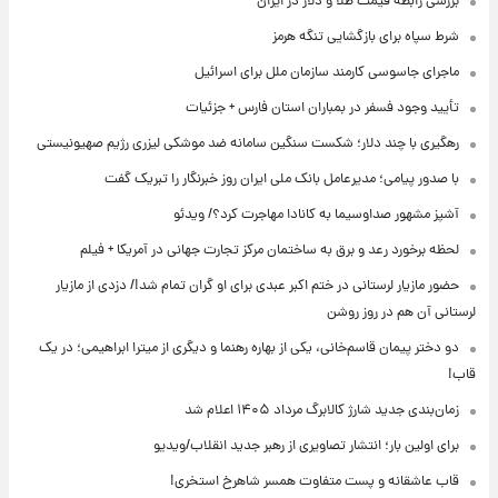
بررسی رابطه قیمت طلا و دلار در ایران
شرط سپاه برای بازگشایی تنگه هرمز
ماجرای جاسوسی کارمند سازمان ملل برای اسرائیل
تأیید وجود فسفر در بمباران استان فارس + جزئیات
رهگیری با چند دلار؛ شکست سنگین سامانه ضد موشکی لیزری رژیم صهیونیستی
با صدور پیامی؛ مدیرعامل بانک ملی ایران روز خبرنگار را تبریک گفت
آشپز مشهور صداوسیما به کانادا مهاجرت کرد؟/ ویدئو
لحظه برخورد رعد و برق به ساختمان مرکز تجارت جهانی در آمریکا + فیلم
حضور مازیار لرستانی در ختم اکبر عبدی برای او گران تمام شد!/ دزدی از مازیار
لرستانی آن هم در روز روشن
دو دختر پیمان قاسم‌خانی، یکی از بهاره رهنما و دیگری از میترا ابراهیمی؛ در یک
قاب!
زمان‌بندی جدید شارژ کالابرگ مرداد ۱۴۰۵ اعلام شد
برای اولین بار؛ انتشار تصاویری از رهبر جدید انقلاب/ویدیو
قاب عاشقانه و پست متفاوت همسر شاهرخ استخری!