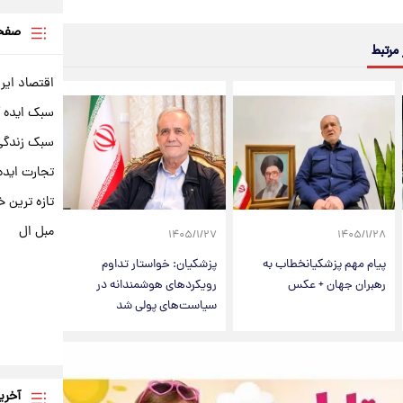
صفحه
 مرتبط
اقتصاد ایر
سبک ایده 
سبک زندگی 
تجارت ایده
تازه ترین خ
مبل ال
۱۴۰۵/۱/۲۷
۱۴۰۵/۱/۲۸
پیام مهم پزشکیانخطاب به
پزشکیان: خواستار تداوم
رهبران جهان + عکس
رویکردهای هوشمندانه در
سیاست‌های پولی شد
آخری