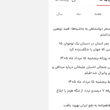
پربحث ها
فال قهوه روزانه پنجشنبه ۱۵ مرداد
ماه ۱۴۰۵
هفته
ماه
سال
۱ روز پیش
فال روزانه واقعی پنجشنبه ۱۵
مرداد ۱۴۰۵
حر دولتشاهی به حاشیه‌ها: قصد توهین
۱ روز پیش
نداشتم
ارزش سهام عدالت برای امروز
چهارشنبه ۱۴ مرداد + جدول
راز طول عمر انسان در دستان یک نوجوان ۱۵
یی که جهان را شگفت‌زده کرد
۱ روز پیش
آغاز طرح جدید فروش مشارکت در
ه پنجشنبه ۱۵ مرداد ماه ۱۴۰۵
تولید سایپا؛ نام خودرو، مبلغ پیش
پرداخت و زمان تحویل | سود
 جنجالی احسان علیخانی درباره میثاقی و
مشارکت چند درصد است؟
 وایرال شد+فیلم
ه ۱۵ مرداد ماه ۱۴۰۵
ایران تعرفه ۷ درصدی تردد از تنگه هرمز را ابلاغ
اهم‌نامه به نفع ایران بهبود یافت