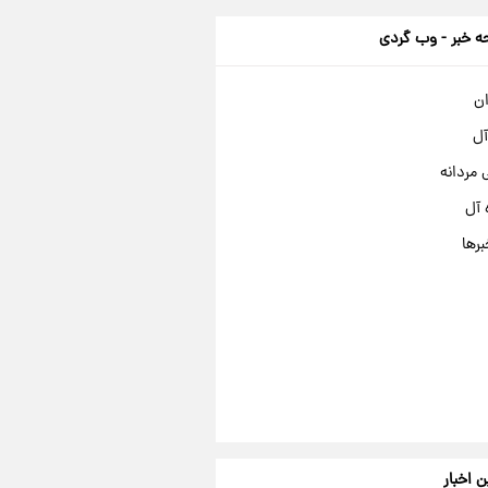
 خبر - وب گردی
ان
آل
مردانه
 آل
برها
ن اخبار