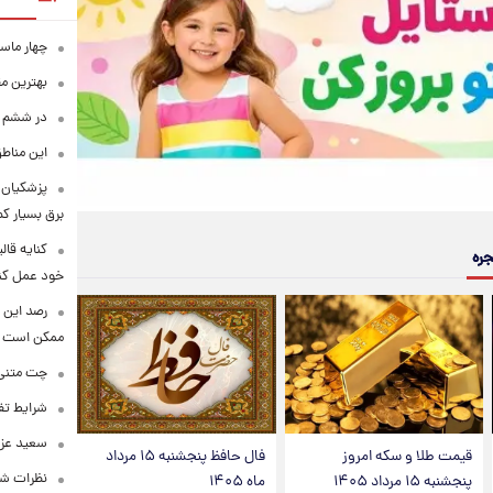
چهار ماس
بهترین م
در ششم ا
این مناطق
پزشکیان: 
برق بسیار ک
کنایه قال
جره
خود عمل کن
رصد این 
ممکن است
چت متنی نا
شرایط تفا
سعید عزت
قیمت طلا و سکه امروز
فال حافظ پنجشنبه ۱۵ مرداد
نظرات شن
پنجشنبه ۱۵ مرداد ۱۴۰۵
ماه ۱۴۰۵