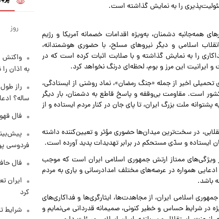
سئولیت‌پذیری را به نمایش گذاشته است.
روز
ی همه‌جانبه دشمنان، به‌ویژه اقدامات خصمانه آمریکا و رژیم
نقلاب اسلامی و دیگر نیروهای مسلح، با حضوری هوشمندانه،
اکاری را به نمایش گذاشته و با صلابت اثبات کرده است که در
واکنش س
 و ایرانیت این مرز و بوم، لحظه‌ای درنگ نخواهد کرد.
به اذان را 
ی تحمیلی اخیر از جمله «جنگ رمضان»، نماد روشنی از ایستادگی،
شور است. مقاومت بی‌وقفه و پاسخ قاطع به دشمنان، بار دیگر
ساله؟ ادعا
ه پشتوانه ملت بزرگ ایران، تا پای جان در کنار مردم ایستاده و از
فال قهوه روزان
انقلابی، در سخت‌ترین میدان‌ها حضوری مؤثر و تعیین‌کننده داشته
پیش‌بینی
منان ایستاده و سدّی مستحکم در برابر تهدیدات پدید آورده است.
فردوسی پور
از ویژگی‌های ممتاز ارتش جمهوری اسلامی ایران است که موجب
فال حافظ پنجشنب
ادعایی همواره در عرصه‌های مختلف امدادرسانی و یاری به مردم
 باشد.
کرد
هوری اسلامی ایران، از مجاهدت‌ها، ایثارگری‌ها و فداکاری‌های
ویژه در شرایط حساس و خطیر کنونی، صمیمانه قدردانی می‌نمایم و
شرایط تف