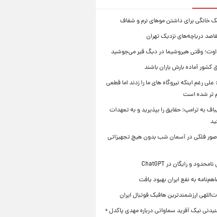
ک خانگی برای داشتن موهای نرم و شفاف
قاصد دریاچه‌های نزدیک تهران
وت؛ وقتی هیروشیما در دیگ قیر می‌جوشید
 کشور آماده بارش باران باشند
علی رغم اینکه نیروگاه های ما را زدند اما قطعی
م تر شده است
یباف به ترامپ: حقایق را بپذیرید و به تعهدات
ید
صور فلکی در آسمان شب بدون هیچ تجهیزاتی
محدود و رایگان در ChatGPT
هم‌نامه به نفع ایران بهبود یافت
‌اللهی ارزشمندترین هافبک فوتبال ایران
یدنی نیک آفرید سماواتی درباره مهدی پاکدل +