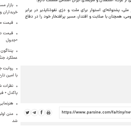
ری از عزت، استقلال و سربلندی ایران اسلامی مسئلت دارم.
بازار مس
ملی، پشتوانه‌ای استوار برای ملت و دژی نفوذناپذیر در برابر
خریداران و
ومی، همچنان با صلابت و اقتدار، مسیر پرافتخار خود را در دفاع
قیمت طلا و 
+جدول
عملکرد جنگ
روایت ج
با امین تار
نظرات شن
پاکدل + فی
هنرنمایی
متن اولی
شد