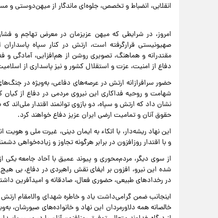
انقلابی، انضباط و تخصص، جلوه‌ای ماندگار از میهن‌دوستی و م
امروز، در شرایطی که میهن عزیزمان در معرض تهاجم و فشارها
صهیونیستی قرارگرفته است، ارتش در کنار سپاه پاسداران ا
مقتدرانه و هماهنگ، تصویری روشن از هم‌افزایی، آمادگی و فد
دفاع از امنیت، عزت و استقلال کشور و نیز پاسداری از اسلامیت
حضور سرافرازانه ارتش در عرصه‌های دفاعی، به‌ویژه در جنگ‌ها
شهامت و روحیه فداکاری این نیروی مردمی در دفاع از کیان ک
نشان داد که ارتش و سپاه، دو بازوی توانمند اقتدار ملی‌اند که ب
حقوق آنان و تمامیت ارضی ایران عزیز دفاع خواهند کرد.
این نهاد ریشه‌دار، با اتکاء به ایمان دینی، غیرت ملی و هویت 
و با اقتدار روزافزون در برابر هرگونه تجاوز و زیاده‌خواهی دش
از سوی دیگر، مردم‌محوری و پیوند عمیق با آحاد جامعه یکی 
شده این نیرو، افزون بر ایفای نقش راهبردی در دفاع، بی هیچ 
در رخدادهای طبیعی، حضوری فعال، صادقانه و امیدآفرین داشته
اینجانب ضمن گرامی‌داشت یاد و خاطره شهدای والامقام ارتش جم
خالصانه همه دلاورمردان این نهاد و خانواده‌های صبورشان، به‌