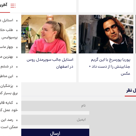
آخری
استایل ع
طلب حلالی
پرسپولیس
چهار ماس
بهترین م
پوریا پورسرخ با این گریم
استایل جالب سوپرمدل روس
جذابیتش را از دست داد +
در اصفهان
در ششم ا
عکس
این مناطق
پزشکیان: 
ل نظر
برق بسیار ک
کنایه قال
خود عمل کن
رصد این 
ممکن است
ارسال