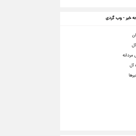
 خبر - وب گردی
ان
آل
مردانه
 آل
برها