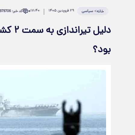
۰
>
سیاسی
۲۹ فروردین ۱۴۰۵
۱۷:۴۰
کد خبر: 979706
خانه
دلیل ت
بود؟