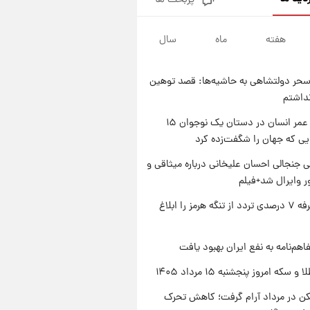
پربحث ها
فال قهوه روزانه پنجشنبه ۱۵ مرداد
ماه ۱۴۰۵
هفته
ماه
سال
۱ روز پیش
فال روزانه واقعی پنجشنبه ۱۵
مرداد ۱۴۰۵
حر دولتشاهی به حاشیه‌ها: قصد توهین
۱ روز پیش
نداشتم
ارزش سهام عدالت برای امروز
چهارشنبه ۱۴ مرداد + جدول
راز طول عمر انسان در دستان یک نوجوان ۱۵
یی که جهان را شگفت‌زده کرد
۱ روز پیش
آغاز طرح جدید فروش مشارکت در
 جنجالی احسان علیخانی درباره میثاقی و
تولید سایپا؛ نام خودرو، مبلغ پیش
 وایرال شد+فیلم
پرداخت و زمان تحویل | سود
مشارکت چند درصد است؟
ایران تعرفه ۷ درصدی تردد از تنگه هرمز را ابلاغ
اهم‌نامه به نفع ایران بهبود یافت
سکه امروز پنجشنبه ۱۵ مرداد ۱۴۰۵
کن در مرداد آرام گرفت؛ کاهش تحرک