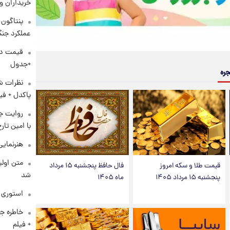
خریداران و
عملکرد جنگ
+جدول
جره
نظرات شن
پاکدل + فی
روایت ج
با امین تار
هنرنمایی
متن اولی
قیمت طلا و سکه امروز
فال حافظ پنجشنبه ۱۵ مرداد
شد
پنجشنبه ۱۵ مرداد ۱۴۰۵
ماه ۱۴۰۵
استوری م
خاطره جا
+ فیلم