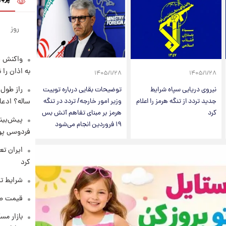
روز
واکنش س
به اذان را 
۱۴۰۵/۱/۲۸
۱۴۰۵/۱/۲۸
نیروی دریایی سپاه شرایط
توضیحات بقایی درباره توییت
ساله؟ ادعا
جدید تردد از تنگه هرمز را اعلام
وزیر امور خارجه/ تردد در تنگه
کرد
هرمز بر مبنای تفاهم آتش بس
پیش‌بینی
۱۹ فروردین انجام می‌شود
فردوسی پور
کرد
شرایط تف
قیمت طلا و 
بازار مس