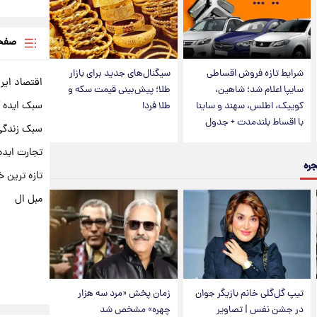
صفحه
شرایط تازه فروش اقساطی
سیگنال‌های جدید برای بازار
اقتصاد ایر
سایپا اعلام شد؛ شاهین،
طلا؛ پیش‌بینی قیمت سکه و
سبک ایده 
کوییک، اطلس، سهند و ساینا
طلا فردا
با اقساط بلندمدت + جدول
سبک زندگی 
تجارت ایده
جره
تازه ترین خ
مبل ال
تیپ گل‌گلی خانم بازیگر جوان
زمان پخش «مرد سه هزار
در جشن نفس | تصاویر
چهره» مشخص شد