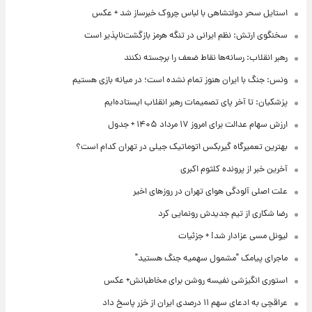
استایل سحر دولتشاهی با لباس چروک خبرساز شد + عکس
سخنگوی ارتش: نظم ایرانی در تنگه هرمز بازگشت‌ناپذیر است
رهبر انقلاب: رسانه‌ها نقاط ضعف را برجسته نکنند
ونس: جنگ با ایران هنوز تمام نشده است؛ در میانه بازی هستیم
پزشکیان: تا آخر پای تصمیمات رهبر انقلاب ایستاده‌ایم
ارزش سهام عدالت برای امروز ۱۷ مرداد ۱۴۰۵ + جدول
بهترین تعمیرگاه گیربکس اتوماتیک جیلی در تهران کدام است؟
آخرین خبر از پرونده کلثوم اکبری
علت اصلی آلودگی هوای تهران در روزهای اخیر
رضا شکاری از تیم جدیدش رونمایی کرد
لیونل مسی عزادار شد! + جزئیات
ماجرای پیامک "مشمول سهمیه جنگ هستید"
استوری انگیزشی نفیسه روشن برای مخاطبانش+ عکس
عراقچی به ادعای سهم ۱۱ درصدی ایران از خزر پاسخ داد