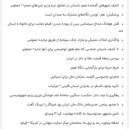
کشف شهرهای گمشده مصر باستان در اعماق دریا و زیر شن‌های صحرا + تصاویر
پزشکیان: هنر، آوردن نگاه‌های مشترک به میدان است
قتل هولناک مداح سرشناس پس از ربوده شدن؛ فیلم جنایت برای خانواده ارسال
شد
واگذاری املاک تملیکی و مازاد بانک سرمایه از طریق مزایده عمومی
۸ کشف باستان شناسی که علم هنوز توضیحی برای آنها ندارد+ تصاویر
بررسی رابطه قیمت طلا و دلار در ایران
شرط سپاه برای بازگشایی تنگه هرمز
ماجرای جاسوسی کارمند سازمان ملل برای اسرائیل
تأیید وجود فسفر در بمباران استان فارس + جزئیات
رهگیری با چند دلار؛ شکست سنگین سامانه ضد موشکی لیزری رژیم صهیونیستی
با صدور پیامی؛ مدیرعامل بانک ملی ایران روز خبرنگار را تبریک گفت
آشپز مشهور صداوسیما به کانادا مهاجرت کرد؟/ ویدئو
لحظه برخورد رعد و برق به ساختمان مرکز تجارت جهانی در آمریکا + فیلم