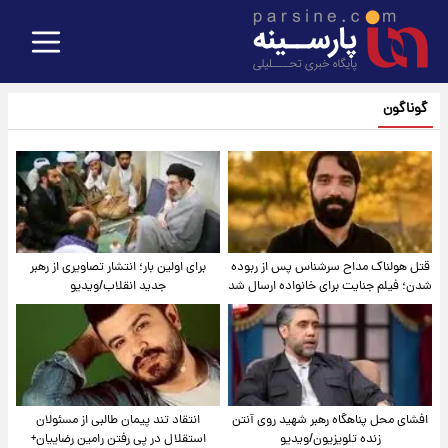
گوناگون
قتل هولناک مداح سرشناس پس از ربوده
برای اولین بار؛ انتشار تصاویری از رهبر
شدن؛ فیلم جنایت برای خانواده ارسال شد
جدید انقلاب/ویدیو
افشای محل پناهگاه‌ رهبر شهید روی آنتن
انتقاد تند پیمان طالبی از مسئولان
زنده تلویزیون/ویدیو
استقلال در پی رفتن رامین رضاییان+