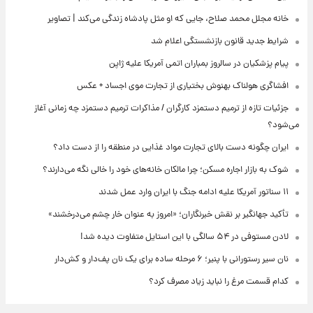
خانه مجلل محمد صلاح، جایی که او مثل پادشاه زندگی می‌کند | تصاویر
شرایط جدید قانون بازنشستگی اعلام شد
پیام پزشکیان در سالروز بمباران اتمی آمریکا علیه ژاپن
افشاگری هولناک بهنوش بختیاری از تجارت موی اجساد + عکس
جزئیات تازه از ترمیم دستمزد کارگران / مذاکرات ترمیم دستمزد چه زمانی آغاز
می‌شود؟
ایران چگونه دست بالای تجارت مواد غذایی در منطقه را از دست داد؟
شوک به بازار اجاره مسکن؛ چرا مالکان خانه‌های خود را خالی نگه می‌دارند؟
۱۱ سناتور آمریکا علیه ادامه جنگ با ایران وارد عمل شدند
تأکید جهانگیر بر نقش خبرنگاران؛ «امروز به عنوان خار چشم می‌درخشند»
لادن مستوفی در ۵۴ سالگی با این استایل متفاوت دیده شد!
نان سیر رستورانی با پنیر؛ ۶ مرحله ساده برای یک نان پف‌دار و کش‌دار
کدام قسمت مرغ را نباید زیاد مصرف کرد؟