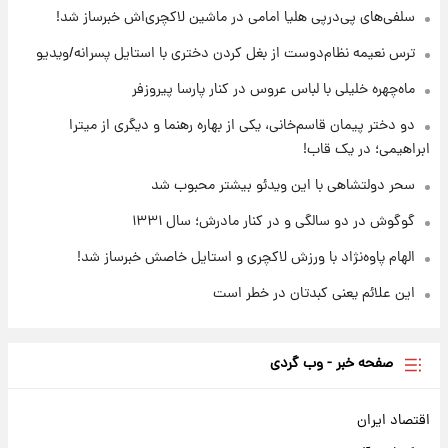
سلفی‌های پی‌درپی هلیا امامی در ماشین لاکچری‌اش خبرساز شد!
قیمت طلا ۱۸عیار امروز شنبه ۱۷ مرداد ۱۴۰۵
+جدول
ترس نعیمه نظام‌دوست از بغل کردن دختری با استایل پسرانه/ویدیو
ماه‌چهره خلیلی با لباس عروس در کنار پارسا پیروزفر
۱۱ ساعت پیش
قیمت محصولات ایران‌خودرو و سایپا امروز شنبه
دو دختر پیمان قاسم‌خانی، یکی از بهاره رهنما و دیگری از میترا
۱۷ مرداد ۱۴۰۵
ابراهیمی؛ در یک قاب!
سحر دولتشاهی با این ویدئو بیشتر محبوب شد
گوگوش در دو سالگی و در کنار مادرش؛ سال ۱۳۳۱
الهام پاوه‌نژاد با ورزش لاکچری و استایل خاصش خبرساز شد!
این علائم یعنی کبدتان در خطر است
صفحه خبر - وب گردی
اقتصاد ایران