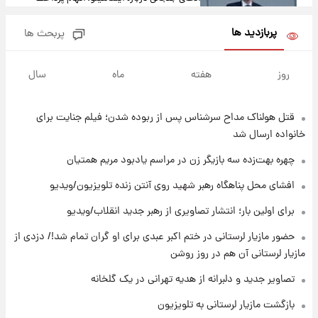
پول به معشوقه با درآمد یوفا
پربازدید ها
پربحث ها
۹ ساعت پیش
هشدار درباره کمبود یک ماده معدنی؛ خطر
روز
هفته
ماه
سال
آلزایمر و زوال عقل افزایش می‌یابد؟
قتل هولناک مداح سرشناس پس از ربوده شدن؛ فیلم جنایت برای
۱۰ ساعت پیش
انتقاد تند پیمان طالبی از مسئولان استقلال در
خانواده ارسال شد
پی رفتن رامین رضاییان+ عکس
چهره بهت‌زده سه بازیگر زن در مراسم یادبود مریم همتیان
۱۰ ساعت پیش
افشای محل پناهگاه‌ رهبر شهید روی آنتن زنده تلویزیون/ویدیو
قیمت گوشت گوساله و گوسفند امروز شنبه ۱۷
برای اولین بار؛ انتشار تصاویری از رهبر جدید انقلاب/ویدیو
مرداد ۱۴۰۵ +جدول
حضور مازیار لرستانی در ختم اکبر عبدی برای او گران تمام شد!/ دزدی از
۱۰ ساعت پیش
مازیار لرستانی آن هم در روز روشن
با قدرتمندترین و بادوام ترین تانک جهان آشنا
شوید+ فیلم
تصاویر جدید و دلبرانه از هدیه تهرانی در یک گلخانه
بازگشت مازیار لرستانی به تلویزیون
۱۱ ساعت پیش