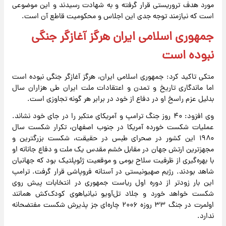
مورد هدف تروریستی قرار گرفته و به شهادت رسیدند و این موضوعی
است که نیازمند توجه جدی این اجلاس و محکومیت قاطع آن است.
جمهوری اسلامی ایران هرگز آغازگر جنگی
نبوده است
متکی تاکید کرد: جمهوری اسلامی ایران، هرگز آغازگر جنگی نبوده است
اما ماندگاری تاریخ و تمدن و اعتقادات ملت ایران طی هزاران سال
بدلیل عزم راسخ او در دفاع از خود در برابر هر گونه تجاوزی است.
وی افزود: ۴۰ روز جنگ ترامپ و آمریکای متکبر را در جای خود نشاند.
عملیات شکست خورده آمریکا در جنوب اصفهان، تکرار شکست سال
۱۹۸۰ این کشور در صحرای طبس در حقیقت، شکست بزرگترین و
مجهزترین ارتش جهان در مقابل خشم مقدس یک ملت و دفاع جانانه او
با بهره‌گیری از ظرفیت سلاح بومی و موقعیت ژئوپلتیک بود که جهانیان
شاهد بودند. رژیم صهیونیستی در آستانه فروپاشی قرار گرفت. ترامپ
این بار زودتر از دوره اول ریاست جمهوری در انتخابات پیش روی
شکست خواهد خورد و جلاد تل‌آویو نیانیاهوی کودک‌کش همانند
اولمرت در جنگ ۳۳ روزه ۲۰۰۶ چاره‌ای جز پذیرش شکست مفتضحانه
ندارد.