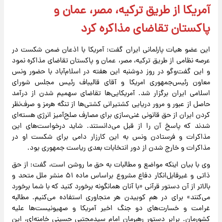
آمریکا از طریق ترکیه، مصر، عمان و
پاکستان تقاضای مذاکره کرد
این عضو هیات پارلمانی ایران گفت: آمریکا با اذعان ضمن شکست در
عرصه نظامی از طریق ترکیه، مصر، عمان و پاکستان تقاضای مذاکره نمود
و این گفت‌وگو در روز دوشنبه این هفته در اسلام‌آباد با حضور ونس
معاون رئیس‌جمهوری امریکا و آقای قالیباف رئیس مجلس شورای
اسلامی ایران برگزار شد. آمریکایی‌ها تقاضای سهمیم شدن از درآمد
حاصل از عبور و مرور دریایی کشتیرانی کشتی‌ها از تنگه هرمز و صرف‌نظر
کردن ایران از حق قانونی غنی‌سازی برای مصارف صلح‌آمیز انرژی هسته‌ای
شدند که پاسخ آن را از قبل می‌دانستند. شاید درخواست‌های این
مذاکرات و فرستادن ونس به این کارزار دامی برای شکست او در
مذاکرات و خارج شدن از دور انتخابات بعدی ریاست جمهوری بود.
وی با بیان اینکه مواضع و مطالبات به حق ما روشن است، گفت: از حق
ذاتی و غیرقابل‌انکار دفاع مشروع براساس ماده ۵۱ منشر ملل متحد و
بالاتر از آن دستور قرآنی «با آنان همانگونه برخورد کنید که با شما برخورد
می‌کنند» برای در هم کوبیدن هر متجاوری استفاده می‌کنیم. مطالبه
غرامت و خسارت‌های دو جنگ اخیر آمریکا و صهیونیست‌ها علیه
کشورمان. برابر دستور رهبرمان امام سیدمجتبی حسینی خامنه‌ای، این