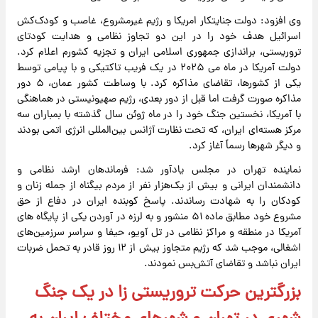
وی افزود: دولت جنایتکار امریکا و رژیم غیرمشروع، غاصب و کودک‌کش
اسرائیل هدف خود را در این دو تجاوز نظامی و هدایت کودتای
تروریستی، براندازی جمهوری اسلامی ایران و تجزیه کشورم اعلام کرد.
دولت آمریکا در ماه می ۲۰۲۵ در یک فریب تاکتیکی و با پیامی توسط
یکی از کشورها، تقاضای مذاکره کرد. با وساطت کشور عمان، ۵ دور
مذاکره صورت گرفت اما قبل از دور بعدی، رژیم صهیونیستی در هماهنگی
با آمریکا، نخستین جنگ خود را در ماه ژوئن سال گذشته با بمباران سه
مرکز هسته‌ای ایران، که تحت نظارت آژانس بین‌المللی انرژی اتمی بودند
و دیگر شهرها رسماً آغاز کرد.
نماینده تهران در مجلس یادآور شد: فرماندهان ارشد نظامی و
دانشمندان ایرانی و بیش از یک‌هزار نفر از مردم بیگناه از جمله زنان و
کودکان را به شهادت رساندند. پاسخ کوبنده ایران در دفاع از حق
مشروع خود مطابق ماده ۵۱ منشور و به لرزه در آوردن یکی از پایگاه های
آمریکا در منطقه و مراکز نظامی در تل آویو، حیفا و سراسر سرزمین‌های
اشغالی، موجب شد که رژیم متجاوز بیش از ۱۲ روز قادر به تحمل ضربات
ایران نباشد و تقاضای آتش‌بس نمودند.
بزرگترین حرکت تروریستی زا در یک جنگ