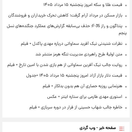
قیمت طلا و سکه امروز پنجشنبه ۱۵ مرداد ۱۴۰۵
بازار مسکن در مرداد آرام گرفت؛ کاهش تحرک خریداران و فروشندگان
۱ روز پیش
پنتاگون و راز F-35؛ حذف بی‌سابقه گزارش‌های عملکرد جنگنده‌های نسل
ارزش سهام عدالت برای امروز چهارشنبه ۱۴ مرداد
+ جدول
پنجم
نظرات شنیدنی نیک آفرید سماواتی درباره مهدی پاکدل + فیلم
۱ روز پیش
آغاز طرح جدید فروش مشارکت در تولید سایپا؛
متن اولیۀ طرح راهبردی مدیریت تنگه هرمز منتشر شد
نام خودرو، مبلغ پیش پرداخت و زمان تحویل |
روایت جالب نیک آفرین سماواتی از هم بازی شدن با امین تارخ + فیلم
سود مشارکت چند درصد است؟
قیمت دلار بازار آزاد امروز پنجشنبه ۱۵ مرداد ۱۴۰۵ +جدول
هنرنمایی روزبه حصاری آن هم بدون بدلکار + فیلم
استوری مهدی طارمی برای ستاره اینتر + عکس
خاطره جالب شهاب حسینی از فرار در دوره سربازی + فیلم
صفحه خبر - وب گردی