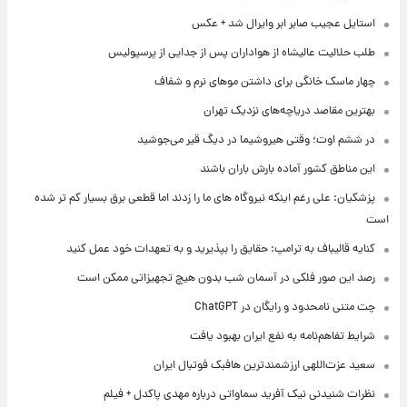
استایل عجیب صابر ابر وایرال شد + عکس
طلب حلالیت عالیشاه از هواداران پس از جدایی از پرسپولیس
چهار ماسک خانگی برای داشتن موهای نرم و شفاف
بهترین مقاصد دریاچه‌های نزدیک تهران
در ششم اوت؛ وقتی هیروشیما در دیگ قیر می‌جوشید
این مناطق کشور آماده بارش باران باشند
پزشکیان: علی رغم اینکه نیروگاه های ما را زدند اما قطعی برق بسیار کم تر شده
است
کنایه قالیباف به ترامپ: حقایق را بپذیرید و به تعهدات خود عمل کنید
رصد این صور فلکی در آسمان شب بدون هیچ تجهیزاتی ممکن است
چت متنی نامحدود و رایگان در ChatGPT
شرایط تفاهم‌نامه به نفع ایران بهبود یافت
سعید عزت‌اللهی ارزشمندترین هافبک فوتبال ایران
نظرات شنیدنی نیک آفرید سماواتی درباره مهدی پاکدل + فیلم