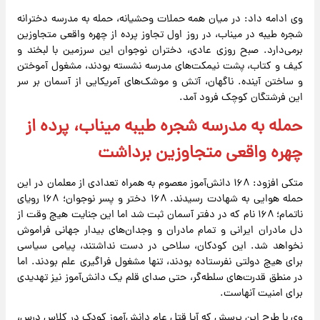
وی ادامه داد: در میان همه حملات وحشیانه، حمله به مدرسه دخترانه
شجره طیبه در میناب، در روز اول تجاوز پرده از چهره واقعی متجاوزین
برمی‌دارد. صبح روزی عادی، دختران نوجوان این سرزمین با لبخند و
کیف و کتاب، پشت نیمکت‌های مدرسه نشسته بودند، مشغول آموختن
و ساختن آینده. ناگهان، آتش و موشک‌های آمریکایی از آسمان بر سر
این فرشتگان کوچک فرود آمد.
حمله به مدرسه شجره طیبه میناب، پرده از
چهره واقعی متجاوزین برداشت
متکی افزود: ۱۶۸ دانش‌آموز معصوم به همراه تعدادی از معلمان در این
حمله هوایی به شهادت رسیدند. ۱۶۸ دختر و پسر نوجوان؛ ۱۶۸ رویای
ناتمام؛ ۱۶۸ نام که در دفتر آسمان ثبت شد اما این جنایت هیچ وقت از
دل مادران ایرانی و تمام مادران و وجدان‌های بیدار جهانی فراموش
نخواهد شد. این کودکان، سلاحی در دست نداشتند، پیامی سیاسی
برای هیچ دولتی نفرستاده بودند، تنها مشغول فراگیری علم بودند. اما
در منطق قدرت‌های سلطه‌گر، حتی صدای قلم یک دانش‌آموز نیز تهدیدی
برای امنیت آنهاست.
وی با طرح این پرسش که آیا قتل عام دانش‌آموز کودک در کلاس درس،