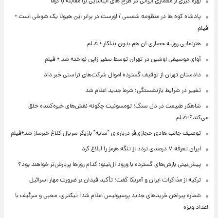
بهره گیری از معماری ایرانی در طرح های ایتالیایی برا مقابله با گرما
پادشاه کوه ها در منظومه شمسی / اورست در برابر این هیولا یک شوخی است +
فیلم
هنرنمایی روزبه حصاری آن هم بدون بدلکار + فیلم
آوای موسیقی اوشین در تهران توسط سفیر ژاپن نواخته شد + فیلم
دادستان تهران از توقیف گسترده اموال شرکت‌های تراستی خبر داد
تغییر در شرایط بازنشستگی؛ شرط جدید اعلام شد
شاهکار طبیعت در دل سنگ؛ تومسونیت چگونه نقش‌های خیره‌کننده خلق
می‌کند؟+فیلم
توصیف جالب هادی حجازی‌فر درباره ی "سایه" بازیگر سریال کلاغ خبرساز شد+فیلم
ایران تعرفه ۷ درصدی تردد از تنگه هرمز را ابلاغ کرد
پیش‌بینی بارش‌های گسترده با ورود ال‌نینو؛ کدام روزها پربارش‌تر خواهند بود؟
ترکیه از مذاکرات ایران و آمریکا گفت؛ تأکید فیدان بر ضرورت مهار اسرائیل
شماره پیراهن خریدهای جدید پرسپولیس اعلام شد؛ تیکدری، محبی و سرگیف با
اعداد ویژه