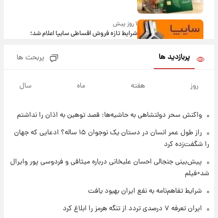
۱ روز پیش
شرایط تازه فروش اقساطی سایپا اعلام شد؛
شاهین، کوییک، اطلس، سهند و ساینا با اقساط
بلندمدت + جدول
پربازدید ها
پربحث ها
۱ روز پیش
سیگنال‌های جدید برای بازار طلا؛ پیش‌بینی
روز
هفته
ماه
سال
قیمت سکه و طلا فردا
واکنش سحر دولتشاهی به حاشیه‌ها: قصد توهین به اذان را نداشتم
۱ روز پیش
فال حافظ پنجشنبه ۱۵ مرداد ماه ۱۴۰۵
راز طول عمر انسان در دستان یک نوجوان ۱۵ ساله؟ ادعایی که جهان
را شگفت‌زده کرد
۱ روز پیش
پیش‌بینی جنجالی احسان علیخانی درباره میثاقی و فردوسی پور وایرال
فال قهوه روزانه پنجشنبه ۱۵ مرداد ماه ۱۴۰۵
شد+فیلم
شرایط تفاهم‌نامه به نفع ایران بهبود یافت
۱ روز پیش
ایران تعرفه ۷ درصدی تردد از تنگه هرمز را ابلاغ کرد
فال روزانه واقعی پنجشنبه ۱۵ مرداد ۱۴۰۵