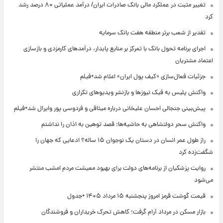
تغییر مثبت در عملکرد مالی بانک صادرات ایران/ درآمد عملیاتی ۸۰ درصد رشد
کرد
تقدیر از شعب برتر منطقه هفت بانک سرمایه
اجرای برنامه تحول بانک با تمرکز بر منابع پایدار، درآمدهای کارمزدی و بازسازی
اعتماد مشتریان
جزئیات فعال‌سازی «کیف پول ایران» اعلام شد+فیلم
واکنش پلیس به فیک نیوزها و بازنشر ویدیوهای تکراری
پیش‌بینی جنجالی احسان علیخانی درباره میثاقی و فردوسی پور وایرال شد+فیلم
واکنش سحر دولتشاهی به حاشیه‌ها: قصد توهین به اذان را نداشتم
راز طول عمر انسان در دستان یک نوجوان ۱۵ ساله؟ ادعایی که جهان را
شگفت‌زده کرد
روایت پزشکیان از برنامه‌های دولت برای بهبود معیشت مردم امشب منتشر
می‌شود
قیمت گوشت قرمز امروز پنجشنبه ۱۵ مرداد ۱۴۰۵ +جدول
بازار مسکن در مرداد آرام گرفت؛ کاهش تحرک خریداران و فروشندگان