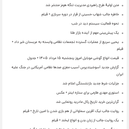
متن اولیۀ طرح راهبردی مدیریت تنگه هرمز منتشر شد
خاطره جالب شهاب حسینی از فرار در دوره سربازی + فیلم
نحوه فعالیت سیستم دید در شب
یک پیش‌بینی مهم از آینده بازار طلا
یحیی سریع از عملیات گسترده تجمعات نظامی وابسته به عربستان خبر داد +
فیلم
قیمت انواع گوشی موبایل امروز پنجشنبه ۱۵ مرداد ۱۴۰۵ + جدول
گزارش جدید آسوشیتدپرس آسیب مغزی صدها نظامی آمریکایی در جنگ علیه
ایران
جزئیات شرط جدید بازنشستگی اعلام شد
استوری مهدی طارمی برای ستاره اینتر + عکس
گران‌ترین خرید تاریخ رئال مادرید رونمایی شد
روایت جالب نیک آفرین سماواتی از هم بازی شدن با امین تارخ + فیلم
یک روایت جالب از زبان بدن و انواع لبخند + فیلم