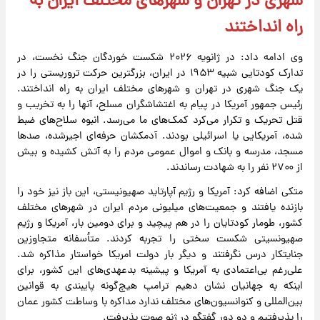
شهری در تهران و شهرهای مختلف ایران به
راه انداختند
وی ادامه داد: در ژانویه ۲۰۲۶ شکست‌ خوردگان جنگ نخست، در
تدارک کودتایی شبیه ۱۹۵۳ در ایران، بزرگترین حرکت تروریستی را در
یک جنگ شهری در تهران و شهرهای مختلف ایران به راه انداختند.
رئیس جمهور آمریکا در پیام به اغتشاشگران مسلح، آنها را به تخریب و
قتل تحریک و تکرار می‌کرد کمک‌های ما می‌رسد. انبوه سلاح‌های ضبط
شده، آمریکایی یا اسرائیلی بودند. آدمکشان حرفه‌ای اجیرشده، صدها
مسجد، مدرسه و بانک و اموال عمومی مردم را به آتش کشیده و بیش
از ۲۷۰۰ نفر را به شهادت رساندند.
متکی اضافه کرد: آمریکا و رژیم آپارتاید صهیونیستی، این باز نیز خود را
بازنده یافتند و جمعیت‌های میلیونی مردم ایران در شهرهای مختلف
کشور، طومار کودتایان را در هم پیچید و برای دومین بار، آمریکا و رژیم
صهیونسیتی شکست سختی را تجربه کردند. متأسفانه متجاوزین
جنایتکار درس نگرفتند و دیگر بار دولت امریکا خواستار مذاکره شد.
علی‌رغم بی‌اعتمادی به آمریکا و پیشینه بدعهدی‌های این کشور، برای
اینکه به جهانیان نشان دهیم ترامپ هیچ‌گونه پایبندی به قوانین
بین‌المللی و کنوانسیون‌های مختلف ندارد مداکره با وساطت کشور عمان
را پذیرفتیم و دو دور گفتگو در ژنو صوت پذیرفت.