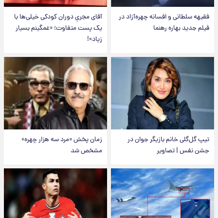
فقیهه سلطانی و افسانه چهره‌آزاد در
آقای مجریِ دوران کودکی خیلی‌ها با
فیلم جدید بهاره رهنما
یک پست متفاوت؛ «غمگینم بسیار
زیاد»!
تیپ گل‌گلی خانم بازیگر جوان در
زمان پخش «مرد سه هزار چهره»
جشن نفس | تصاویر
مشخص شد