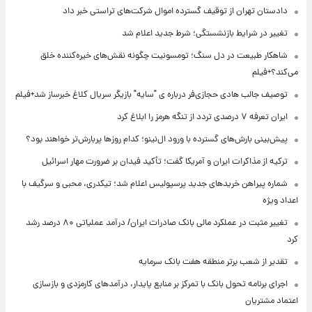
دادستان تهران از توقیف گسترده اموال شرکت‌های تراستی خبر داد
تغییر در شرایط بازنشستگی؛ شرط جدید اعلام شد
شاهکار طبیعت در دل سنگ؛ تومسونیت چگونه نقش‌های خیره‌کننده خلق
می‌کند؟+فیلم
توصیف جالب هادی حجازی‌فر درباره ی "سایه" بازیگر سریال کلاغ خبرساز شد+فیلم
ایران تعرفه ۷ درصدی تردد از تنگه هرمز را ابلاغ کرد
پیش‌بینی بارش‌های گسترده با ورود ال‌نینو؛ کدام روزها پربارش‌تر خواهند بود؟
ترکیه از مذاکرات ایران و آمریکا گفت؛ تأکید فیدان بر ضرورت مهار اسرائیل
شماره پیراهن خریدهای جدید پرسپولیس اعلام شد؛ تیکدری، محبی و سرگیف با
اعداد ویژه
تغییر مثبت در عملکرد مالی بانک صادرات ایران/ درآمد عملیاتی ۸۰ درصد رشد
کرد
تقدیر از شعب برتر منطقه هفت بانک سرمایه
اجرای برنامه تحول بانک با تمرکز بر منابع پایدار، درآمدهای کارمزدی و بازسازی
اعتماد مشتریان