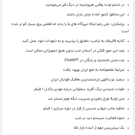
در ششم اوت؛ وقتی هیروشیما در دیگ قیر می‌جوشید
این مناطق کشور آماده بارش باران باشند
پزشکیان: علی رغم اینکه نیروگاه های ما را زدند اما قطعی برق بسیار کم تر شده
است
کنایه قالیباف به ترامپ: حقایق را بپذیرید و به تعهدات خود عمل کنید
رصد این صور فلکی در آسمان شب بدون هیچ تجهیزاتی ممکن است
چت متنی نامحدود و رایگان در ChatGPT
شرایط تفاهم‌نامه به نفع ایران بهبود یافت
سعید عزت‌اللهی ارزشمندترین هافبک فوتبال ایران
نظرات شنیدنی نیک آفرید سماواتی درباره مهدی پاکدل + فیلم
متن اولیۀ طرح راهبردی مدیریت تنگه هرمز منتشر شد
خاطره جالب شهاب حسینی از فرار در دوره سربازی + فیلم
نحوه فعالیت سیستم دید در شب
یک پیش‌بینی مهم از آینده بازار طلا