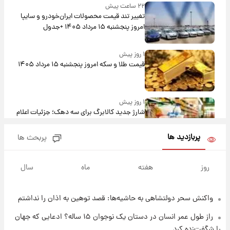
۲۲ ساعت پیش
تغییر تند قیمت محصولات ایران‌خودرو و سایپا
امروز پنجشنبه ۱۵ مرداد ۱۴۰۵ +جدول
۱ روز پیش
قیمت طلا و سکه امروز پنجشنبه ۱۵ مرداد ۱۴۰۵
۱ روز پیش
شارژ جدید کالابرگ برای سه دهک؛ جزئیات اعلام
شد
پربازدید ها
پربحث ها
۱ روز پیش
شرایط تازه فروش اقساطی سایپا اعلام شد؛
روز
هفته
ماه
سال
شاهین، کوییک، اطلس، سهند و ساینا با اقساط
بلندمدت + جدول
واکنش سحر دولتشاهی به حاشیه‌ها: قصد توهین به اذان را نداشتم
۱ روز پیش
سیگنال‌های جدید برای بازار طلا؛ پیش‌بینی
راز طول عمر انسان در دستان یک نوجوان ۱۵ ساله؟ ادعایی که جهان
قیمت سکه و طلا فردا
را شگفت‌زده کرد