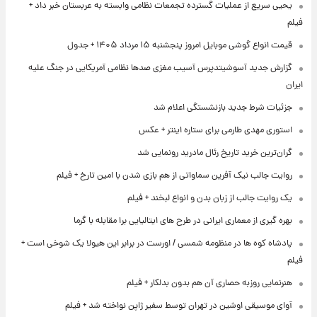
یحیی سریع از عملیات گسترده تجمعات نظامی وابسته به عربستان خبر داد +
فیلم
قیمت انواع گوشی موبایل امروز پنجشنبه ۱۵ مرداد ۱۴۰۵ + جدول
گزارش جدید آسوشیتدپرس آسیب مغزی صدها نظامی آمریکایی در جنگ علیه
ایران
جزئیات شرط جدید بازنشستگی اعلام شد
استوری مهدی طارمی برای ستاره اینتر + عکس
گران‌ترین خرید تاریخ رئال مادرید رونمایی شد
روایت جالب نیک آفرین سماواتی از هم بازی شدن با امین تارخ + فیلم
یک روایت جالب از زبان بدن و انواع لبخند + فیلم
بهره گیری از معماری ایرانی در طرح های ایتالیایی برا مقابله با گرما
پادشاه کوه ها در منظومه شمسی / اورست در برابر این هیولا یک شوخی است +
فیلم
هنرنمایی روزبه حصاری آن هم بدون بدلکار + فیلم
آوای موسیقی اوشین در تهران توسط سفیر ژاپن نواخته شد + فیلم