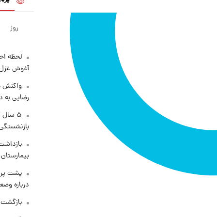
روز
لحظه احس
آغوش غزل 
واکنش خ
رضایی به د
۵ سال 
بازنشستگی
بازداشت 
بیمارستان 
پشت پرد
درباره وض
بازگشت م