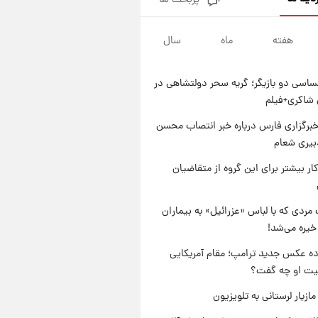
پربحث ها
شماره پیراهن خریدهای جدید
پرسپولیس اعلام شد؛ تیکدری،
محبی و سرگیف با اعداد ویژه
هفته
ماه
سال
۱ روز پیش
جزئیات فعال‌سازی «کیف پول
ایران» اعلام شد+فیلم
اسی دو بازیگر؛ گریه سحر دولتشاهی در
۱ روز پیش
شاکری+فیلم
تغییر تند قیمت محصولات
ایران‌خودرو و سایپا امروز پنجشنبه
برگزاری فارس درباره خبر انتصاب محسن
۱۵ مرداد ۱۴۰۵ +جدول
بیری شعام
۱ روز پیش
قیمت طلا و سکه امروز پنجشنبه
کار بیشتر برای این گروه از متقاضیان
۱۵ مرداد ۱۴۰۵
مردی که با لباس «عزرائیل» به بیماران
خیره می‌شد!
ه عکس جدید ترامپ؛ مقام آمریکایی
عیت او چه گفت؟
ازیار لرستانی به تلویزیون