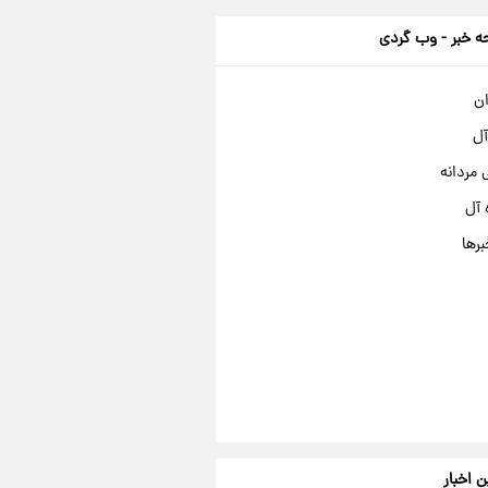
 خبر - وب گردی
ان
آل
مردانه
 آل
برها
ن اخبار