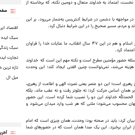
؛ نخست، اعتماد به خداوند متعال و دومین نکته، که برخاسته از
صفحه
 در مواجهه با دشمن در شرایط آتش‌بس به‌شمار می‌رود. بر این
د و مردم، مسیر صحیح را در این شرایط دنبال کرد.
اقتصاد ایر
سبک ایده 
آیت‌الله خاتمی گفت: در رابطه با توکل بر خداوند، هم در صدر اسلام و هم در این ۴۷ سال انقلاب، ما عنایات خدا را فراوان
سبک زندگی 
اعتماد کرد.
تجارت ایده
و مسئله حضور مؤمنین مطرح است و نکته مهم این است که خداوند
هزینه می‌شد، نمی‌توانست چنین الفتی ایجاد کند؛ این وحدت
تازه ترین خ
مبل ال
 رهبری است؛ این دو عنصر یعنی نصرت الهی و اطاعت از رهبری،
ر همان اساس حرکت کرد؛ نه جلوتر رفت و نه عقب ماند، بلکه
الحمدلله خداوند این دو را نصیب شما کرده است. این حضور
ر در جهان محسوب می‌شود؛ ملتی که هر شب وارد میدان می‌شود و
بیان کرد: باید در صحنه بود؛ وحدت، همان چیزی است که امام
دا از ایران برخیزد. این یک صدا همان است که در حضورهای شما
آخری