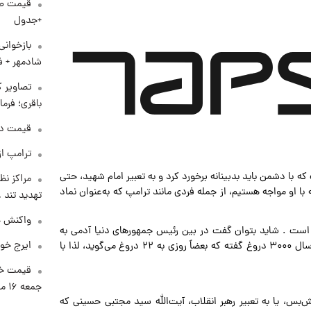
+جدول
بازخوان
شادمهر + ف
تصاویر ک
باقری؛ فرم
قیمت دلار د
ترامپ از
ه با دشمن باید بدبینانه برخورد کرد و به تعبیر امام شهید، حتی
مراکز نظ
با او مواجه هستیم، از جمله فردی مانند ترامپ که به‌عنوان نماد
تهدید تند
واکنش هم
است . شاید بتوان گفت در بین رئیس جمهورهای دنیا آدمی به
ایرج خو
دروغگویی او نیست. او از شب تا صبح در طول سه الی چهار سال ۳۰۰۰ دروغ گفته که بعضاً روزی به ۲۲ دروغ می‌گوید، لذا با
قیمت خو
جمعه ۱۶ مرداد منتشر شد
‌بس، یا به تعبیر رهبر انقلاب، آیت‌الله سید مجتبی حسینی که