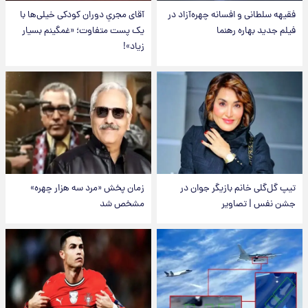
فقیهه سلطانی و افسانه چهره‌آزاد در
آقای مجریِ دوران کودکی خیلی‌ها با
فیلم جدید بهاره رهنما
یک پست متفاوت؛ «غمگینم بسیار
زیاد»!
تیپ گل‌گلی خانم بازیگر جوان در
زمان پخش «مرد سه هزار چهره»
جشن نفس | تصاویر
مشخص شد