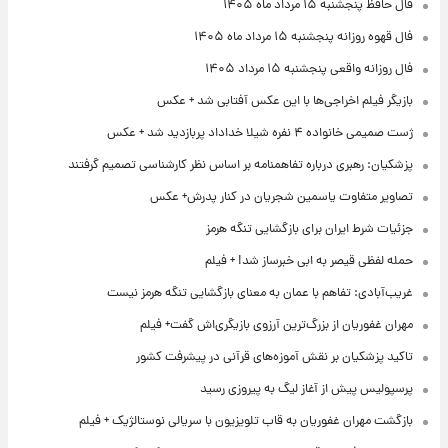
فال حافظ پنجشنبه ۱۵ مرداد ماه ۱۴۰۵
فال قهوه روزانه پنجشنبه ۱۵ مرداد ماه ۱۴۰۵
فال روزانه واقعی پنجشنبه ۱۵ مرداد ۱۴۰۵
بازیگر فیلم اخراجی‌ها با این عکس آفتابی شد + عکس
ژست صمیمی خانواده ۴ نفره شیلا خداداد پربازدید شد + عکس
پزشکیان: رهبری درباره تفاهمنامه بر اساس نظر کارشناسی تصمیم گرفتند
تصاویر متفاوت یاسمین شجریان در کنار پدرش+ عکس
جزئیات شرط ایران برای بازگشایی تنگه هرمز
حمله لفظی قیصر به ابی خبرساز شد! + فیلم
غریب‌آبادی: تفاهم با عمان به معنای بازگشایی تنگه هرمز نیست
مهران غفوریان از بزرگ‌ترین آرزوی بازیگری‌اش گفت+ فیلم
تاکید پزشکیان بر نقش آموزه‌های قرآنی در پیشرفت کشور
پرسپولیس پیش از آغاز لیگ به پیروزی رسید
بازگشت مهران غفوریان به قاب تلویزیون با سریالی نوستالژیک + فیلم