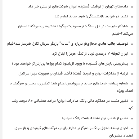
دادستان تهران از توقیف گسترده اموال شرکت‌های تراستی خبر داد
تغییر در شرایط بازنشستگی؛ شرط جدید اعلام شد
شاهکار طبیعت در دل سنگ؛ تومسونیت چگونه نقش‌های خیره‌کننده خلق
می‌کند؟+فیلم
توصیف جالب هادی حجازی‌فر درباره ی "سایه" بازیگر سریال کلاغ خبرساز شد+فیلم
ایران تعرفه ۷ درصدی تردد از تنگه هرمز را ابلاغ کرد
پیش‌بینی بارش‌های گسترده با ورود ال‌نینو؛ کدام روزها پربارش‌تر خواهند بود؟
ترکیه از مذاکرات ایران و آمریکا گفت؛ تأکید فیدان بر ضرورت مهار اسرائیل
شماره پیراهن خریدهای جدید پرسپولیس اعلام شد؛ تیکدری، محبی و سرگیف با
اعداد ویژه
تغییر مثبت در عملکرد مالی بانک صادرات ایران/ درآمد عملیاتی ۸۰ درصد رشد
کرد
تقدیر از شعب برتر منطقه هفت بانک سرمایه
اجرای برنامه تحول بانک با تمرکز بر منابع پایدار، درآمدهای کارمزدی و بازسازی
اعتماد مشتریان