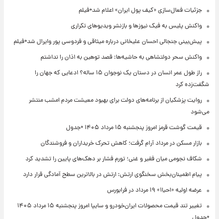
جزئیات فعال‌سازی «کیف پول ایران» اعلام شد+فیلم
واکنش پلیس به فیک نیوزها و بازنشر ویدیوهای تکراری
پیش‌بینی جنجالی احسان علیخانی درباره میثاقی و فردوسی پور وایرال شد+فیلم
واکنش سحر دولتشاهی به حاشیه‌ها: قصد توهین به اذان را نداشتم
راز طول عمر انسان در دستان یک نوجوان ۱۵ ساله؟ ادعایی که جهان را
شگفت‌زده کرد
روایت پزشکیان از برنامه‌های دولت برای بهبود معیشت مردم امشب منتشر
می‌شود
قیمت گوشت قرمز امروز پنجشنبه ۱۵ مرداد ۱۴۰۵ +جدول
بازار مسکن در مرداد آرام گرفت؛ کاهش تحرک خریداران و فروشندگان
شکاف نجومی میان فقیر و غنی؛ تورم فشار بر دهک‌های پایین را تشدید کرد
پیام اطمینان‌بخش سخنگوی ارتش: ارتش در بالاترین سطح آمادگی قرار دارد
عرضه اولیه «احیا۱» ۱۹ مرداد در فرابورس
تغییر تند قیمت محصولات ایران‌خودرو و سایپا امروز پنجشنبه ۱۵ مرداد ۱۴۰۵
+جدول