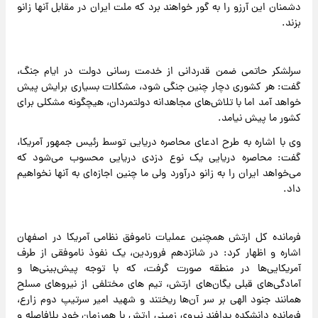
دشمنان این آرزو را به گور خواهند برد که ملت ایران در مقابل آنها زانو
بزند.
سرلشکر حاتمی ضمن قدردانی از خدمت رسانی دولت در ایام جنگ،
گفت: هر کشوری دچار چنین جنگی شود، مشکلات بسیاری برایش پیش
خواهد آمد اما با تلاش‌های مجاهدانه دولتمردان، هیچگونه مشکلی برای
کشور ما پیش نیامد.
وی با اشاره به طرح ادعای محاصره دریایی توسط رئیس جمهور آمریکا،
گفت: محاصره دریایی یک نوع دزدی دریایی محسوب می‌شود که
می‌خواهد ایران را به زانو درآورد ولی ما چنین اجازه‌ای به آنها نخواهیم
داد.
فرمانده کل ارتش همچنین عملیات ناموفق نظامی آمریکا در اصفهان
اشاره و اظهار کرد: در شانزدهم فروردین، یک نفوذ ناموفقی از طرف
آمریکایی‌ها در منطقه صورت گرفت، که با توجه پیش‌بینی‌ها و
آمادگی‌های قبلی یگان‌های ارتش، تیم های مختلفی از نیروهای مسلح
همانند جنود الهی بر سر آن‌ها ریختند و شهید امیر سرتیپ دوم زارع،
فرمانده دانشکده پدافند نیروی زمینی ارتش با همرزمان خود بلافاصله و