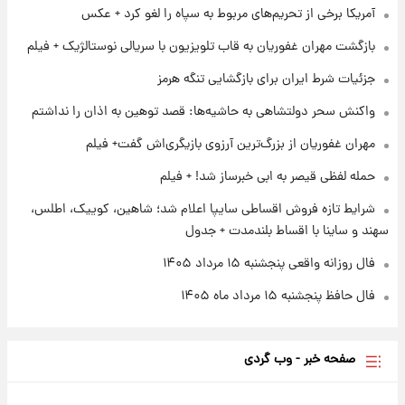
نام خودرو، مبلغ پیش پرداخت و زمان تحویل |
آمریکا برخی از تحریم‌های مربوط به سپاه را لغو کرد + عکس
سود مشارکت چند درصد است؟
بازگشت مهران غفوریان به قاب تلویزیون با سریالی نوستالژیک + فیلم
۱ روز پیش
زمان پخش «مرد سه هزار چهره» مشخص شد
جزئیات شرط ایران برای بازگشایی تنگه هرمز
واکنش سحر دولتشاهی به حاشیه‌ها: قصد توهین به اذان را نداشتم
۱ روز پیش
مهران غفوریان از بزرگ‌ترین آرزوی بازیگری‌اش گفت+ فیلم
کار استقلال و رامین رضاییان رسما تمام شد +
عکس / خداحافظی صمیمانه آبی ها با رامین!
حمله لفظی قیصر به ابی خبرساز شد! + فیلم
شرایط تازه فروش اقساطی سایپا اعلام شد؛ شاهین، کوییک، اطلس،
سهند و ساینا با اقساط بلندمدت + جدول
فال روزانه واقعی پنجشنبه ۱۵ مرداد ۱۴۰۵
فال حافظ پنجشنبه ۱۵ مرداد ماه ۱۴۰۵
صفحه خبر - وب گردی