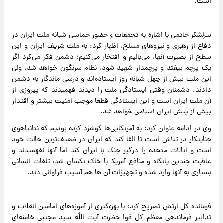
است.
سرلشکر حاتمی با اشاره به تجمعات و حضور حماسی شبانه ملت ایران در
دفاع از رهبری و نیروهای مسلح، اظهار کرد: به ملت شریف ایران و این
سطح از بصیرت آنها، می‌بالیم و افتخار می‌کنیم؛ دشمن فکر می‌کرد اگر
یک پرچم بیفتد و پرچمدار شهید شود، نظام سرنگون خواهد شد، ولی
این ملت بیش از چهل شبانه روز ایستاده‌اند و درسی ماندگار به دشمن
دادند. دشمنان وقتی ایستادگی ملت را دیدند فهمیدند که پیروزی از
آن ملت ایران است و این ایستادگی قطعا موجب امنیت بیشتر و اقتدار
بیش از پیش ایران اسلامی خواهد شد.
وی در ادامه عنوان کرد: به آمریکایی‌ها گوشزد کرده بودیم که نتانیاهوی
جنایتکار در تلاش است تا القا کند که ایران در ضعیف‌ترین حالت خود
است و ایالات متحده را درگیر جنگ با ایران کند اما آنها نفهمیدند و
عاقبت چندین پایگاه و منافع آمریکا با خاک یکسان شد، تلفات انسانی
بسیاری به آنها وارد شده و تجهیزات آن ها هم آسیب فراوانی دید.
فرمانده کل ارتش تصریح کرد: با بهره‌گیری از آموزه‌های امامین انقلاب و
تدابیر فرماندهی معظم کل قوا حضرت آیت الله سید مجتبی خامنه‌ای