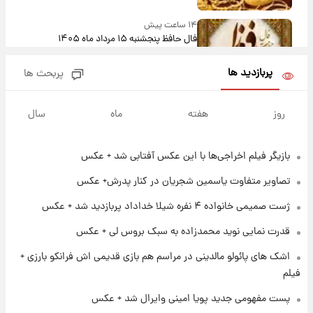
۱۴ ساعت پیش
فال حافظ پنجشنبه ۱۵ مرداد ماه ۱۴۰۵
پربازدید ها
پربحث ها
۱۵ ساعت پیش
فال قهوه روزانه پنجشنبه ۱۵ مرداد ماه ۱۴۰۵
روز
هفته
ماه
سال
بازیگر فیلم اخراجی‌ها با این عکس آفتابی شد + عکس
۱۶ ساعت پیش
فال روزانه واقعی پنجشنبه ۱۵ مرداد ۱۴۰۵
تصاویر متفاوت یاسمین شجریان در کنار پدرش+ عکس
ژست صمیمی خانواده ۴ نفره شیلا خداداد پربازدید شد + عکس
۲۳ ساعت پیش
قدرت نمایی نوید محمدزاده به سبک بروس لی + عکس
ارزش سهام عدالت برای امروز چهارشنبه ۱۴ مرداد
+ جدول
اشک های پائولو مالدینی در مراسم هم بازی قدیمی اش فرانکو بارزی +
فیلم
۱ روز پیش
پست مفهومی جدید پویا امینی وایرال شد + عکس
آغاز طرح جدید فروش مشارکت در تولید سایپا؛