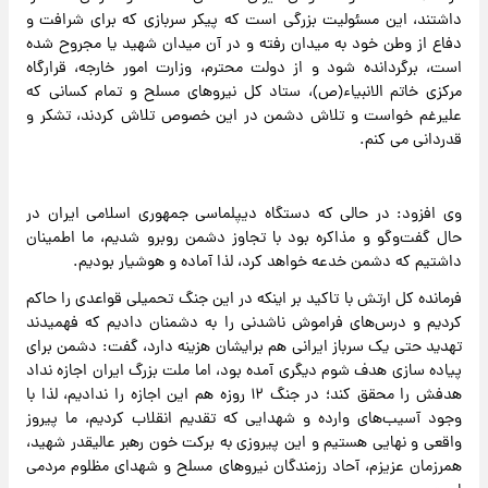
داشتند، این مسئولیت بزرگی است که پیکر سربازی که برای شرافت و
دفاع از وطن خود به میدان رفته و در آن میدان شهید یا مجروح شده
است، برگردانده شود و از دولت محترم، وزارت امور خارجه، قرارگاه
مرکزی خاتم الانبیاء(ص)، ستاد کل نیروهای مسلح و تمام کسانی که
علیرغم خواست و تلاش دشمن در این خصوص تلاش کردند، تشکر و
قدردانی می کنم.
وی افزود: در حالی که دستگاه دیپلماسی جمهوری اسلامی ایران در
حال گفت‌وگو و مذاکره بود با تجاوز دشمن روبرو شدیم، ما اطمینان
داشتیم که دشمن خدعه خواهد کرد، لذا آماده و هوشیار بودیم.
فرمانده کل ارتش با تاکید بر اینکه در این جنگ تحمیلی قواعدی را حاکم
کردیم و درس‌های فراموش ناشدنی را به دشمنان دادیم که فهمیدند
تهدید حتی یک سرباز ایرانی هم برایشان هزینه دارد، گفت: دشمن برای
پیاده سازی هدف شوم دیگری آمده بود، اما ملت بزرگ ایران اجازه نداد
هدفش را محقق کند؛ در جنگ ۱۲ روزه هم این اجازه را ندادیم، لذا با
وجود آسیب‌های وارده و شهدایی که تقدیم انقلاب کردیم، ما پیروز
واقعی و نهایی هستیم و این پیروزی به برکت خون رهبر عالیقدر شهید،
همرزمان عزیزم، آحاد رزمندگان نیروهای مسلح و شهدای مظلوم مردمی