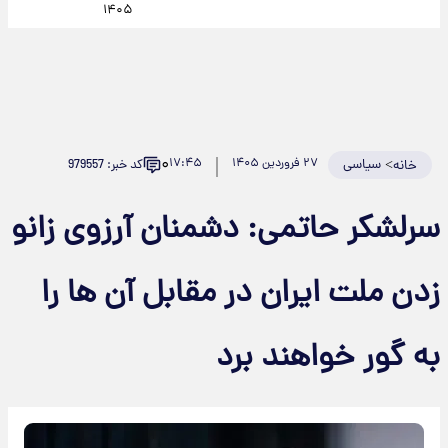
۱۴۰۵
۰
>
سیاسی
۲۷ فروردین ۱۴۰۵
۱۷:۴۵
کد خبر: 979557
خانه
سرلشکر حاتمی: دشمنان آرزوی زانو
زدن ملت ایران در مقابل آن ها را
به گور خواهند برد