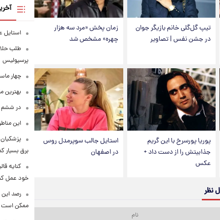
آخری
تیپ گل‌گلی خانم بازیگر جوان
زمان پخش «مرد سه هزار
استایل ع
در جشن نفس | تصاویر
چهره» مشخص شد
طلب حلالی
پرسپولیس
چهار ماس
بهترین م
در ششم ا
این مناطق
پزشکیان: 
پوریا پورسرخ با این گریم
استایل جالب سوپرمدل روس
برق بسیار ک
جذابیتش را از دست داد +
در اصفهان
عکس
کنایه قال
خود عمل کن
ل نظر
رصد این 
ممکن است