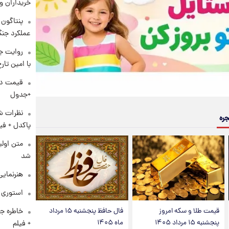
خریداران و
عملکرد جنگ
روایت ج
با امین تار
+جدول
نظرات شن
جره
پاکدل + فی
متن اولی
شد
هنرنمایی
استوری م
قیمت طلا و سکه امروز
فال حافظ پنجشنبه ۱۵ مرداد
خاطره جا
پنجشنبه ۱۵ مرداد ۱۴۰۵
ماه ۱۴۰۵
+ فیلم