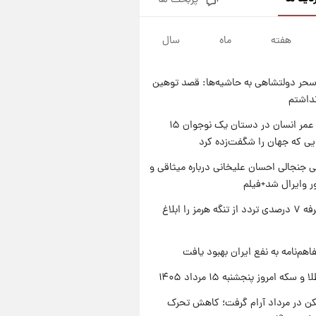
پربحث ها
فال قهوه روزانه پنجشنبه ۱۵ مرداد
ماه ۱۴۰۵
هفته
ماه
سال
۱ روز پیش
فال روزانه واقعی پنجشنبه ۱۵
مرداد ۱۴۰۵
حر دولتشاهی به حاشیه‌ها: قصد توهین
۱ روز پیش
نداشتم
ارزش سهام عدالت برای امروز
چهارشنبه ۱۴ مرداد + جدول
راز طول عمر انسان در دستان یک نوجوان ۱۵
یی که جهان را شگفت‌زده کرد
۱ روز پیش
آغاز طرح جدید فروش مشارکت در
 جنجالی احسان علیخانی درباره میثاقی و
تولید سایپا؛ نام خودرو، مبلغ پیش
 وایرال شد+فیلم
پرداخت و زمان تحویل | سود
مشارکت چند درصد است؟
ایران تعرفه ۷ درصدی تردد از تنگه هرمز را ابلاغ
اهم‌نامه به نفع ایران بهبود یافت
سکه امروز پنجشنبه ۱۵ مرداد ۱۴۰۵
کن در مرداد آرام گرفت؛ کاهش تحرک