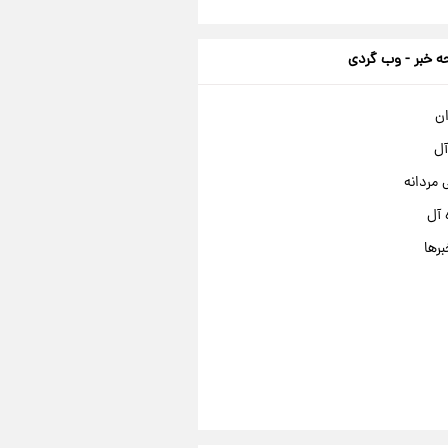
 خبر - وب گردی
ان
آل
مردانه
 آل
برها