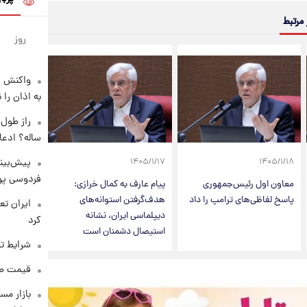
 مرتبط
روز
واکنش س
به اذان را 
ساله؟ ادعا
پیش‌بینی
۱۴۰۵/۱/۱۷
۱۴۰۵/۱/۱۸
فردوسی پور
معاون اول رئیس‌جمهوری
پیام عارف به کمال خرازی:
پاسخ لفاظی‌های ترامپ را داد
هدف‌گرفتن استوانه‌های
دیپلماسی ایران، نشانه
کرد
استیصال دشمنان است
شرایط تف
قیمت طلا و 
بازار مس