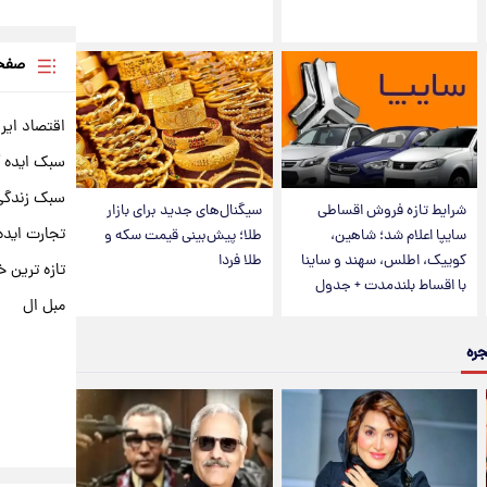
صفحه
اقتصاد ایر
سبک ایده 
سبک زندگی 
شرایط تازه فروش اقساطی
سیگنال‌های جدید برای بازار
تجارت ایده
سایپا اعلام شد؛ شاهین،
طلا؛ پیش‌بینی قیمت سکه و
کوییک، اطلس، سهند و ساینا
طلا فردا
تازه ترین خ
با اقساط بلندمدت + جدول
مبل ال
جره