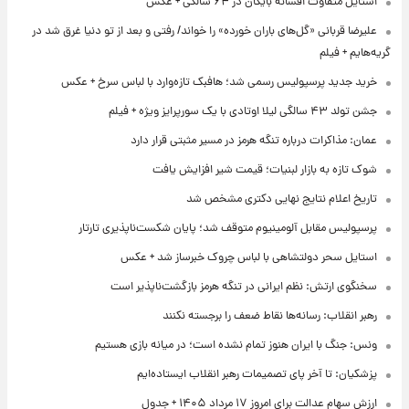
استایل متفاوت افسانه بایگان در ۶۴ سالگی + عکس
علیرضا قربانی «گل‌های باران خورده» را خواند/ رفتی و بعد از تو دنیا غرق شد در
گریه‌هایم + فیلم
خرید جدید پرسپولیس رسمی شد؛ هافبک تازه‌وارد با لباس سرخ + عکس
جشن تولد ۴۳ سالگی لیلا اوتادی با یک سورپرایز ویژه + فیلم
عمان: مذاکرات درباره تنگه هرمز در مسیر مثبتی قرار دارد
شوک تازه به بازار لبنیات؛ قیمت شیر افزایش یافت
تاریخ اعلام نتایج نهایی دکتری مشخص شد
پرسپولیس مقابل آلومینیوم متوقف شد؛ پایان شکست‌ناپذیری تارتار
استایل سحر دولتشاهی با لباس چروک خبرساز شد + عکس
سخنگوی ارتش: نظم ایرانی در تنگه هرمز بازگشت‌ناپذیر است
رهبر انقلاب: رسانه‌ها نقاط ضعف را برجسته نکنند
ونس: جنگ با ایران هنوز تمام نشده است؛ در میانه بازی هستیم
پزشکیان: تا آخر پای تصمیمات رهبر انقلاب ایستاده‌ایم
ارزش سهام عدالت برای امروز ۱۷ مرداد ۱۴۰۵ + جدول