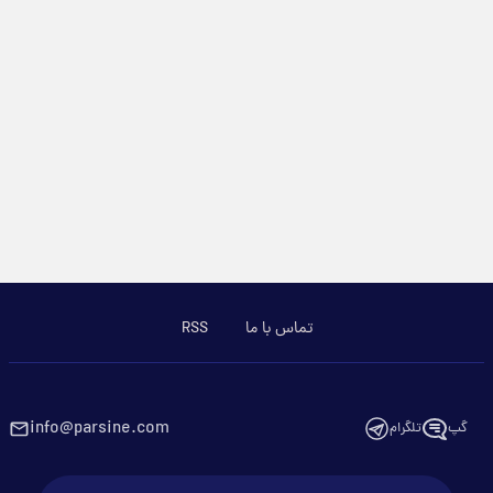
تماس با ما
RSS
info@parsine.com
گپ
تلگرام