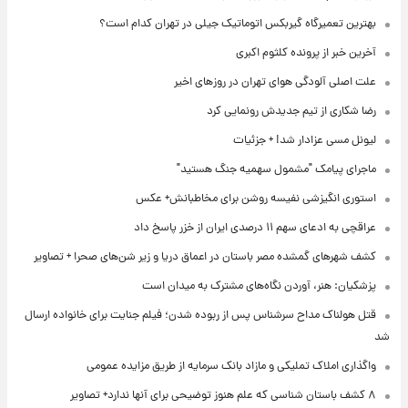
بهترین تعمیرگاه گیربکس اتوماتیک جیلی در تهران کدام است؟
آخرین خبر از پرونده کلثوم اکبری
علت اصلی آلودگی هوای تهران در روزهای اخیر
رضا شکاری از تیم جدیدش رونمایی کرد
لیونل مسی عزادار شد! + جزئیات
ماجرای پیامک "مشمول سهمیه جنگ هستید"
استوری انگیزشی نفیسه روشن برای مخاطبانش+ عکس
عراقچی به ادعای سهم ۱۱ درصدی ایران از خزر پاسخ داد
کشف شهرهای گمشده مصر باستان در اعماق دریا و زیر شن‌های صحرا + تصاویر
پزشکیان: هنر، آوردن نگاه‌های مشترک به میدان است
قتل هولناک مداح سرشناس پس از ربوده شدن؛ فیلم جنایت برای خانواده ارسال
شد
واگذاری املاک تملیکی و مازاد بانک سرمایه از طریق مزایده عمومی
۸ کشف باستان شناسی که علم هنوز توضیحی برای آنها ندارد+ تصاویر