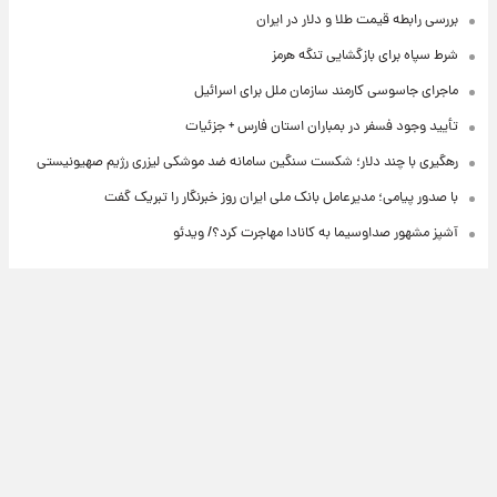
بررسی رابطه قیمت طلا و دلار در ایران
شرط سپاه برای بازگشایی تنگه هرمز
ماجرای جاسوسی کارمند سازمان ملل برای اسرائیل
تأیید وجود فسفر در بمباران استان فارس + جزئیات
رهگیری با چند دلار؛ شکست سنگین سامانه ضد موشکی لیزری رژیم صهیونیستی
با صدور پیامی؛ مدیرعامل بانک ملی ایران روز خبرنگار را تبریک گفت
آشپز مشهور صداوسیما به کانادا مهاجرت کرد؟/ ویدئو