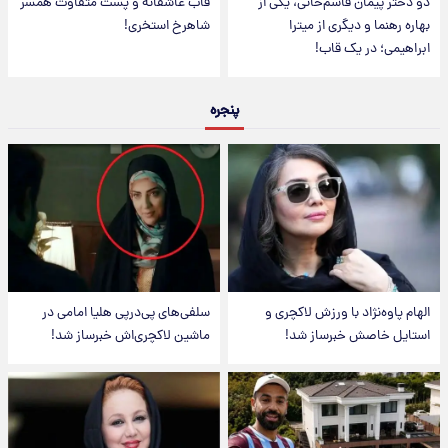
دو دختر پیمان قاسم‌خانی، یکی از
قاب عاشقانه و پست متفاوت همسر
بهاره رهنما و دیگری از میترا
شاهرخ استخری!
ابراهیمی؛ در یک قاب!
پنجره
الهام پاوه‌نژاد با ورزش لاکچری و
سلفی‌های پی‌درپی هلیا امامی در
استایل خاصش خبرساز شد!
ماشین لاکچری‌اش خبرساز شد!