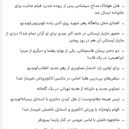
قتل هولناک مداح سرشناس پس از ربوده شدن؛ فیلم جنایت برای
۱۹ ساعت پیش
برای اولین بار؛ انتشار تصاویری از رهبر جدید
خانواده ارسال شد
انقلاب/ویدیو
افشای محل پناهگاه‌ رهبر شهید روی آنتن زنده تلویزیون/ویدیو
۱۹ ساعت پیش
حضور مازیار لرستانی در ختم اکبر عبدی برای او گران تمام شد!/ دزدی از
تصاویر عمامه بستن به شیوه خاتمی/ویدیو
مازیار لرستانی آن هم در روز روشن
دو دختر پیمان قاسم‌خانی، یکی از بهاره رهنما و دیگری از میترا
ابراهیمی؛ در یک قاب!
۲۱ ساعت پیش
افشای محل پناهگاه‌ رهبر شهید روی آنتن زنده
برای اولین بار؛ انتشار تصاویری از رهبر جدید انقلاب/ویدیو
تلویزیون/ویدیو
سلفی‌های پی‌درپی هلیا امامی در ماشین لاکچری‌اش خبرساز شد!
۲۲ ساعت پیش
تصاویر جدید و دلبرانه از هدیه تهرانی در یک گلخانه
ثریا اسفندیاری بعد از طلاق و در دیدار با گروه
بیتلز
ترس نعیمه نظام‌دوست از بغل کردن دختری با استایل پسرانه/ویدیو
الهام پاوه‌نژاد با ورزش لاکچری و استایل خاصش خبرساز شد!
۲۲ ساعت پیش
ادعای جنجالی درباره اینفانتینو؛ اتهام پرداخت
ماه‌چهره خلیلی با لباس عروس در کنار پارسا پیروزفر
پول به معشوقه با درآمد یوفا