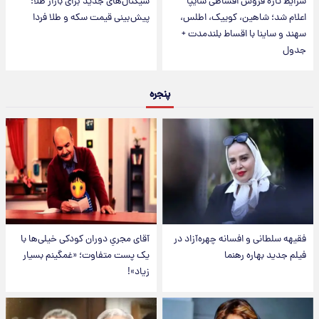
شرایط تازه فروش اقساطی سایپا
سیگنال‌های جدید برای بازار طلا؛
اعلام شد؛ شاهین، کوییک، اطلس،
پیش‌بینی قیمت سکه و طلا فردا
سهند و ساینا با اقساط بلندمدت +
جدول
پنجره
فقیهه سلطانی و افسانه چهره‌آزاد در
آقای مجریِ دوران کودکی خیلی‌ها با
فیلم جدید بهاره رهنما
یک پست متفاوت؛ «غمگینم بسیار
زیاد»!