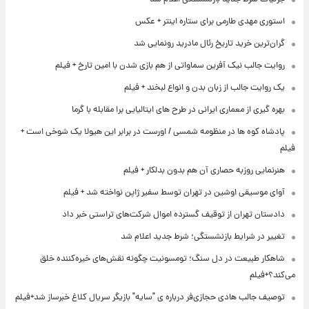
استوری مهدی طارمی برای ستاره اینتر + عکس
گران‌ترین خرید تاریخ رئال مادرید رونمایی شد
روایت جالب نیک آفرین سماواتی از هم بازی شدن با امین تارخ + فیلم
یک روایت جالب از زبان بدن و انواع لبخند + فیلم
بهره گیری از معماری ایرانی در طرح های ایتالیایی برا مقابله با گرما
پادشاه کوه ها در منظومه شمسی / اورست در برابر این هیولا یک شوخی است +
فیلم
هنرنمایی روزبه حصاری آن هم بدون بدلکار + فیلم
آوای موسیقی اوشین در تهران توسط سفیر ژاپن نواخته شد + فیلم
دادستان تهران از توقیف گسترده اموال شرکت‌های تراستی خبر داد
تغییر در شرایط بازنشستگی؛ شرط جدید اعلام شد
شاهکار طبیعت در دل سنگ؛ تومسونیت چگونه نقش‌های خیره‌کننده خلق
می‌کند؟+فیلم
توصیف جالب هادی حجازی‌فر درباره ی "سایه" بازیگر سریال کلاغ خبرساز شد+فیلم