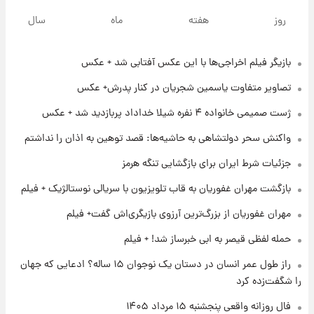
سیگنال‌های جدید برای بازار طلا؛ پیش‌بینی
روز
هفته
ماه
سال
قیمت سکه و طلا فردا
بازیگر فیلم اخراجی‌ها با این عکس آفتابی شد + عکس
۱۷ ساعت پیش
فال حافظ پنجشنبه ۱۵ مرداد ماه ۱۴۰۵
تصاویر متفاوت یاسمین شجریان در کنار پدرش+ عکس
ژست صمیمی خانواده ۴ نفره شیلا خداداد پربازدید شد + عکس
۱۸ ساعت پیش
واکنش سحر دولتشاهی به حاشیه‌ها: قصد توهین به اذان را نداشتم
فال قهوه روزانه پنجشنبه ۱۵ مرداد ماه ۱۴۰۵
جزئیات شرط ایران برای بازگشایی تنگه هرمز
بازگشت مهران غفوریان به قاب تلویزیون با سریالی نوستالژیک + فیلم
۱۹ ساعت پیش
فال روزانه واقعی پنجشنبه ۱۵ مرداد ۱۴۰۵
مهران غفوریان از بزرگ‌ترین آرزوی بازیگری‌اش گفت+ فیلم
حمله لفظی قیصر به ابی خبرساز شد! + فیلم
۱ روز پیش
راز طول عمر انسان در دستان یک نوجوان ۱۵ ساله؟ ادعایی که جهان
ارزش سهام عدالت برای امروز چهارشنبه ۱۴ مرداد
را شگفت‌زده کرد
+ جدول
فال روزانه واقعی پنجشنبه ۱۵ مرداد ۱۴۰۵