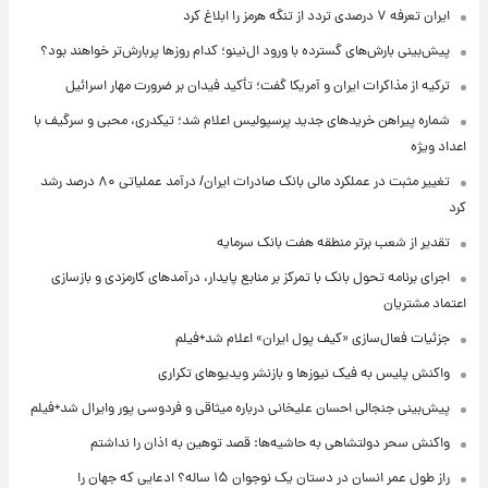
ایران تعرفه ۷ درصدی تردد از تنگه هرمز را ابلاغ کرد
پیش‌بینی بارش‌های گسترده با ورود ال‌نینو؛ کدام روزها پربارش‌تر خواهند بود؟
ترکیه از مذاکرات ایران و آمریکا گفت؛ تأکید فیدان بر ضرورت مهار اسرائیل
شماره پیراهن خریدهای جدید پرسپولیس اعلام شد؛ تیکدری، محبی و سرگیف با
اعداد ویژه
تغییر مثبت در عملکرد مالی بانک صادرات ایران/ درآمد عملیاتی ۸۰ درصد رشد
کرد
تقدیر از شعب برتر منطقه هفت بانک سرمایه
اجرای برنامه تحول بانک با تمرکز بر منابع پایدار، درآمدهای کارمزدی و بازسازی
اعتماد مشتریان
جزئیات فعال‌سازی «کیف پول ایران» اعلام شد+فیلم
واکنش پلیس به فیک نیوزها و بازنشر ویدیوهای تکراری
پیش‌بینی جنجالی احسان علیخانی درباره میثاقی و فردوسی پور وایرال شد+فیلم
واکنش سحر دولتشاهی به حاشیه‌ها: قصد توهین به اذان را نداشتم
راز طول عمر انسان در دستان یک نوجوان ۱۵ ساله؟ ادعایی که جهان را