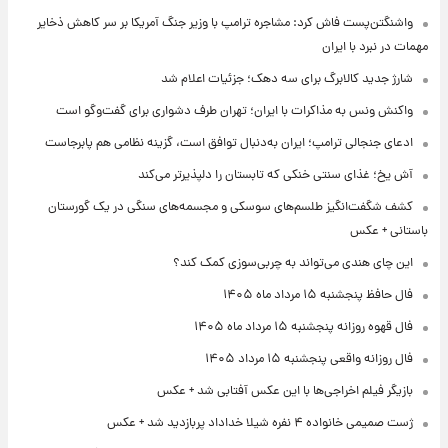
واشنگتن‌پست فاش کرد: مشاجره ترامپ با وزیر جنگ آمریکا بر سر کاهش ذخایر
مهمات در نبرد با ایران
شارژ جدید کالابرگ برای سه دهک؛ جزئیات اعلام شد
واکنش ونس به مذاکرات با ایران؛ تهران طرف دشواری برای گفت‌وگو است
ادعای جنجالی ترامپ؛ ایران به‌دنبال توافق است، گزینه نظامی هم پابرجاست
آش یخ؛ غذای سنتی خنکی که تابستان را دلپذیرتر می‌کند
کشف شگفت‌انگیز طلسم‌های سوسکی و مجسمه‌های سنگی در یک گورستان
باستانی + عکس
این چای هندی می‌تواند به چربی‌سوزی کمک کند؟
فال حافظ پنجشنبه ۱۵ مرداد ماه ۱۴۰۵
فال قهوه روزانه پنجشنبه ۱۵ مرداد ماه ۱۴۰۵
فال روزانه واقعی پنجشنبه ۱۵ مرداد ۱۴۰۵
بازیگر فیلم اخراجی‌ها با این عکس آفتابی شد + عکس
ژست صمیمی خانواده ۴ نفره شیلا خداداد پربازدید شد + عکس