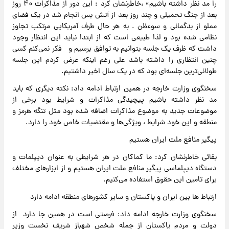
را مد نظر داشته باشیم» ،خاطرنشان کرد : این دور از مذاکرات ۴۰ روز
بعد از جنگ تحمیلی و چند روز بعد از آتش بس انجام شد در یک فضای
مملو از بدگمانی و سوءظن . به هر حال طرف آمریکایی مرتکب تجاوز
نظامی شده بود و لذا طبیعی است که از ابتدا نباید این انتظار وجود
داشت که ظرف یک جلسه بتوانیم به توافق برسیم و فکر نمی‌کنم کسی
چنین انتظاری را داشته باشد علی رغم اینکه عرض کردم این جلسه
طولانی‌ترین جلسه‌ای بود که در یک سال اخیر داشتیم.
سخنگوی وزارت خارجه در همین ارتباط ادامه داد: نکته دیگری که باید
مد نظر داشته باشیم پیچیدگی مذاکرات و شرایط بود برخی از
موضوعات جدید به موضوع مذاکرات اضافه شده بود مثل تنگه هرمز و
منطقه و این خود شرایط ، ویژگی‌ها و مقتضیات خاص خود را دارد.
پیگیر منافع ملت ایران هستیم
بقائی خاطرنشان کرد: ما کماکان در هر شرایطی به عنوان دیپلمات و
دستگاه دیپلماسی پیگیر منافع ملت ایران هستیم و از ابزارهای مختلف
برای تامین این حقوق استفاده می‌کنیم.
ارتباط ها بین ایران و پاکستان و سایر کشورهای منطقه ادامه دارد
سخنگوی وزارت خارجه ادامه داد: فرصتی است در همین جا دارد از
دولت و مردم پاکستان از جمله شخص شهباز شریف نخست وزیر