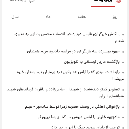
پربازدید ها
پربحث ها
۱۷ ساعت پیش
یک پیش ‌بینی مهم برای قیمت دلار، طلا و سکه
روز
هفته
ماه
سال
شنبه ۱۷ مرداد ۱۴۰۵
واکنش خبرگزاری فارس درباره خبر انتصاب محسن رضایی به دبیری
۱۸ ساعت پیش
بازیکن به درد نخور استقلال با مقصد اروپا این
شعام
تیم را ترک کرد!
چهره بهت‌زده سه بازیگر زن در مراسم یادبود مریم همتیان
۲۲ ساعت پیش
بازگشت مازیار لرستانی به تلویزیون
تصاویر کمتر دیده‌شده از شهیدان حاجی‌زاده و
بازداشت مردی که با لباس «عزرائیل» به بیماران بیمارستان خیره
باقری؛ فرماندهان شهید هوافضای ایران
می‌شد!
۱ روز پیش
تصاویر کمتر دیده‌شده از شهیدان حاجی‌زاده و باقری؛ فرماندهان شهید
قیمت خودروهای سایپا تغییر کرد؛ لیست قیمت
هوافضای ایران
جمعه ۱۶ مرداد منتشر شد
بازخوانی آهنگی در وصف حضرت زهرا توسط شادمهر + فیلم
۱ روز پیش
ماه‌چهره خلیلی با لباس عروس در کنار پارسا پیروزفر
جدول قیمت ایران‌خودرو امروز جمعه ۱۶ مرداد؛
قیمت‌ها تغییر کرد
ترامپ از پایان سریع جنگ با ایران خبر داد