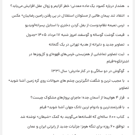
هشدار درباره کمبود یک ماده معدنی؛ خطر آلزایمر و زوال عقل افزایش می‌یابد؟
انتقاد تند پیمان طالبی از مسئولان استقلال در پی رفتن رامین رضاییان+ عکس
ترس نعیمه نظام‌دوست از بغل کردن دختری با استایل پسرانه/ویدیو
قیمت گوشت گوساله و گوسفند امروز شنبه ۱۷ مرداد ۱۴۰۵ +جدول
تصاویر جدید و دلبرانه از هدیه تهرانی در یک گلخانه
ثبت تصاویر تماشایی از همزیستی خرس‌های قهوه‌ای و کل‌وبزها در
اشترانکوه+فیلم
گوگوش در دو سالگی و در کنار مادرش؛ سال ۱۳۳۱
با عجیب ترین و شگفت انگیزترین چشم های حیوانات روی کره زمین آشنا شوید+
تصاویر
فرار ۴ هواپیما از آسمان جده؛ ماجرای پروازهای مشکوک چیست؟
با قدرتمندترین و بادوام ترین تانک جهان آشنا شوید+ فیلم
کتاب ۸۰۰ ساله‌ای که افسانه‌ها می‌گویند به کمک «شیطان» نوشته شد
توافق ۶۰ روزه برای تنگه هرمز؛ جزئیات جدید از رایزنی ایران و عمان