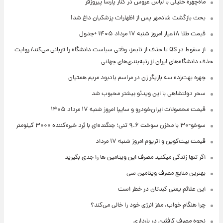
ماه‌چهره خلیلی با لباس عروس در کنار پارسا پیروزفر
بحث بازگشت شادمهر پس از اظهارات پزشکیان داغ شد!
قیمت طلا ۱۸عیار امروز شنبه ۱۷ مرداد ۱۴۰۵ +جدول
از سقوط در QS تا حذف از تایمز، وقتی سیاست دانشگاه را قربانی می‌کند/ روایت
حذف دانشگاه‌های ایران از رتبه‌بندی‌های جهانی
چهره بهت‌زده سه بازیگر زن در مراسم یادبود مریم همتیان
سحر دولتشاهی با این ویدئو بیشتر محبوب شد
قیمت محصولات ایران‌خودرو و سایپا امروز شنبه ۱۷ مرداد ۱۴۰۵
سوخو-۳۰ با مخزن سوخت ۹.۶ تنی؛ جنگنده‌ای با بُرد خیره‌کننده ۳۰۰۰ کیلومتر
قیمت بیت‌کوین و اتریوم امروز شنبه ۱۷ مرداد
اگر تنها زندگی میکنید مصرف این ویتامین ها را جدی بگیرید
بهترین منابع مصرف ویتامین سی
این علائم یعنی کبدتان در خطر است
چرا هنگام خواب، مغز انرژی خود را خالی می‌کند؟
نحوه مصرف کافئین در بارداری