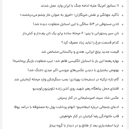
۱۱ سناتور آمریکا علیه ادامه جنگ با ایران وارد عمل شدند
تأکید جهانگیر بر نقش خبرنگاران؛ «امروز به عنوان خار چشم می‌درخشند»
لادن مستوفی در ۵۴ سالگی با این استایل متفاوت دیده شد!
نان سیر رستورانی با پنیر؛ ۶ مرحله ساده برای یک نان پف‌دار و کش‌دار
کدام قسمت مرغ را نباید زیاد مصرف کرد؟
قیمت جدید برنج ایرانی، هندی و پاکستانی مشخص شد
بهاره رهنما این بار با استایل انگلیسی ظاهر شد؛ تیپ متفاوت بازیگر پرحاشیه!
بهنوش بختیاری با دیدن عکس‌های عروسی اکبر عبدی دلتنگ شد!
گام تازه ترکیه در تسلیحات پهپادی؛ بمب سنگرشکن وارد مرحله آزمایش شد
افشای محل پناهگاه‌ رهبر شهید روی آنتن زنده تلویزیون/ویدیو
عکس شاد سپند امیرسلیمانی در کنار پسرش
ادعای جنجالی درباره اینفانتینو؛ اتهام پرداخت پول به معشوقه با درآمد یوفا
قاب خانوادگی رضا کیانیان در کنار خواهرش
ثریا اسفندیاری بعد از طلاق و در دیدار با گروه بیتلز