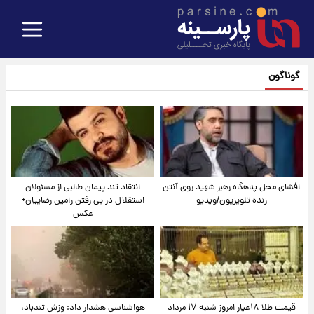
گوناگون
افشای محل پناهگاه‌ رهبر شهید روی آنتن
انتقاد تند پیمان طالبی از مسئولان
زنده تلویزیون/ویدیو
استقلال در پی رفتن رامین رضاییان+
عکس
قیمت طلا ۱۸عیار امروز شنبه ۱۷ مرداد
هواشناسی هشدار داد: وزش تندباد،