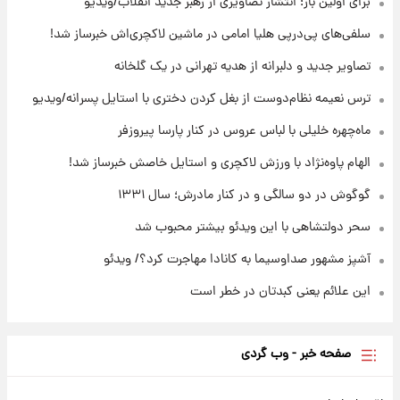
برای اولین بار؛ انتشار تصاویری از رهبر جدید انقلاب/ویدیو
۱۶ ساعت پیش
سلفی‌های پی‌درپی هلیا امامی در ماشین لاکچری‌اش خبرساز شد!
با قدرتمندترین و بادوام ترین تانک جهان آشنا
شوید+ فیلم
تصاویر جدید و دلبرانه از هدیه تهرانی در یک گلخانه
ترس نعیمه نظام‌دوست از بغل کردن دختری با استایل پسرانه/ویدیو
۱۶ ساعت پیش
قیمت طلا ۱۸عیار امروز شنبه ۱۷ مرداد ۱۴۰۵
ماه‌چهره خلیلی با لباس عروس در کنار پارسا پیروزفر
+جدول
الهام پاوه‌نژاد با ورزش لاکچری و استایل خاصش خبرساز شد!
گوگوش در دو سالگی و در کنار مادرش؛ سال ۱۳۳۱
سحر دولتشاهی با این ویدئو بیشتر محبوب شد
آشپز مشهور صداوسیما به کانادا مهاجرت کرد؟/ ویدئو
این علائم یعنی کبدتان در خطر است
صفحه خبر - وب گردی