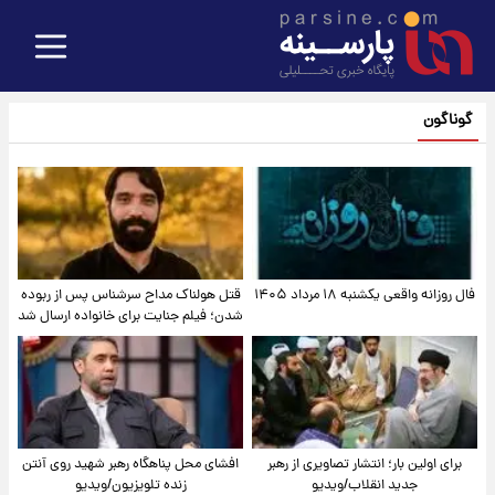
گوناگون
فال روزانه واقعی یکشنبه ۱۸ مرداد ۱۴۰۵
قتل هولناک مداح سرشناس پس از ربوده
شدن؛ فیلم جنایت برای خانواده ارسال شد
برای اولین بار؛ انتشار تصاویری از رهبر
افشای محل پناهگاه‌ رهبر شهید روی آنتن
جدید انقلاب/ویدیو
زنده تلویزیون/ویدیو