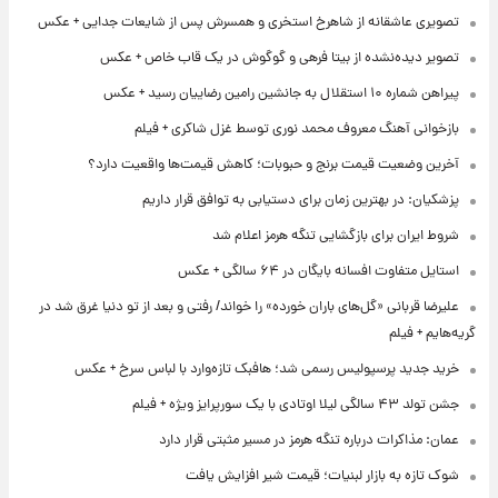
تصویری عاشقانه از شاهرخ استخری و همسرش پس از شایعات جدایی + عکس
تصویر دیده‌نشده از بیتا فرهی و گوگوش در یک قاب خاص + عکس
پیراهن شماره ۱۰ استقلال به جانشین رامین رضاییان رسید + عکس
بازخوانی آهنگ معروف محمد نوری توسط غزل شاکری + فیلم
آخرین وضعیت قیمت برنج و حبوبات؛ کاهش قیمت‌ها واقعیت دارد؟
پزشکیان: در بهترین زمان برای دستیابی به توافق قرار داریم
شروط ایران برای بازگشایی تنگه هرمز اعلام شد
استایل متفاوت افسانه بایگان در ۶۴ سالگی + عکس
علیرضا قربانی «گل‌های باران خورده» را خواند/ رفتی و بعد از تو دنیا غرق شد در
گریه‌هایم + فیلم
خرید جدید پرسپولیس رسمی شد؛ هافبک تازه‌وارد با لباس سرخ + عکس
جشن تولد ۴۳ سالگی لیلا اوتادی با یک سورپرایز ویژه + فیلم
عمان: مذاکرات درباره تنگه هرمز در مسیر مثبتی قرار دارد
شوک تازه به بازار لبنیات؛ قیمت شیر افزایش یافت