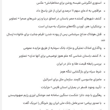
استوری انگیزشی نفیسه روشن برای مخاطبانش+ عکس
عراقچی به ادعای سهم ۱۱ درصدی ایران از خزر پاسخ داد
کشف شهرهای گمشده مصر باستان در اعماق دریا و زیر شن‌های صحرا + تصاویر
پزشکیان: هنر، آوردن نگاه‌های مشترک به میدان است
قتل هولناک مداح سرشناس پس از ربوده شدن؛ فیلم جنایت برای خانواده ارسال
شد
واگذاری املاک تملیکی و مازاد بانک سرمایه از طریق مزایده عمومی
۸ کشف باستان شناسی که علم هنوز توضیحی برای آنها ندارد+ تصاویر
بررسی رابطه قیمت طلا و دلار در ایران
شرط سپاه برای بازگشایی تنگه هرمز
ماجرای جاسوسی کارمند سازمان ملل برای اسرائیل
تأیید وجود فسفر در بمباران استان فارس + جزئیات
رهگیری با چند دلار؛ شکست سنگین سامانه ضد موشکی لیزری رژیم صهیونیستی
با صدور پیامی؛ مدیرعامل بانک ملی ایران روز خبرنگار را تبریک گفت