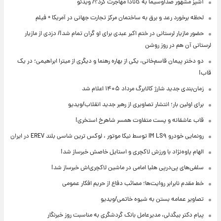
آشپز مشهور صداوسیما به کانادا مهاجرت کرد؟/ ویدئو
لحظه برخورد رعد و برق به ساختمان مرکز تجارت جهانی در آمریکا + فیلم
حضور مازیار لرستانی در ختم اکبر عبدی برای او گران تمام شد!/ دزدی از مازیار
لرستانی آن هم در روز روشن
دو دختر پیمان قاسم‌خانی، یکی از بهاره رهنما و دیگری از میترا ابراهیمی؛ در یک
قاب!
زمان‌بندی جدید شارژ کالابرگ مرداد ۱۴۰۵ اعلام شد
برای اولین بار؛ انتشار تصاویری از رهبر جدید انقلاب/ویدیو
قاب عاشقانه و پست متفاوت همسر شاهرخ استخری!
رونمایی خودرو IM LS۹ توسط نیکا موتور ، لوکس ترین شاسی بلند EREV در ایران
الهام پاوه‌نژاد با ورزش لاکچری و استایل خاصش خبرساز شد!
سلفی‌های پی‌درپی هلیا امامی در ماشین لاکچری‌اش خبرساز شد!
خط مقدم نابرابر روایت‌ها؛ مصائب دفاع از حریم افکار عمومی
تصاویر عمامه بستن به شیوه خاتمی/ویدیو
پیام دکتر بیگدلی، مدیرعامل بانک گردشگری به مناسبت روز خبرنگار