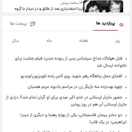
۱۴ ساعت پیش
ثریا اسفندیاری بعد از طلاق و در دیدار با گروه
بیتلز
پربازدید ها
پربحث ها
۱۴ ساعت پیش
ادعای جنجالی درباره اینفانتینو؛ اتهام پرداخت
روز
هفته
ماه
سال
پول به معشوقه با درآمد یوفا
قتل هولناک مداح سرشناس پس از ربوده شدن؛ فیلم جنایت برای
۱۵ ساعت پیش
هشدار درباره کمبود یک ماده معدنی؛ خطر
خانواده ارسال شد
آلزایمر و زوال عقل افزایش می‌یابد؟
افشای محل پناهگاه‌ رهبر شهید روی آنتن زنده تلویزیون/ویدیو
۱۵ ساعت پیش
چهره بهت‌زده سه بازیگر زن در مراسم یادبود مریم همتیان
انتقاد تند پیمان طالبی از مسئولان استقلال در
حضور مازیار لرستانی در ختم اکبر عبدی برای او گران تمام شد!/ دزدی از
پی رفتن رامین رضاییان+ عکس
مازیار لرستانی آن هم در روز روشن
۱۵ ساعت پیش
دو دختر پیمان قاسم‌خانی، یکی از بهاره رهنما و دیگری از میترا
قیمت گوشت گوساله و گوسفند امروز شنبه ۱۷
ابراهیمی؛ در یک قاب!
مرداد ۱۴۰۵ +جدول