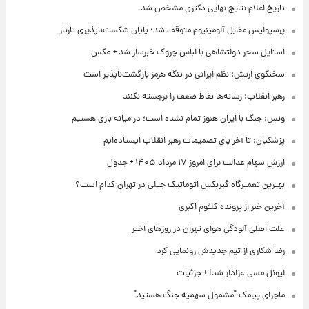
تاریخ اعلام نتایج نهایی دکتری مشخص شد
پرسپولیس مقابل آلومینیوم متوقف شد؛ پایان شکست‌ناپذیری تارتار
استایل سحر دولتشاهی با لباس چروک خبرساز شد + عکس
سخنگوی ارتش: نظم ایرانی در تنگه هرمز بازگشت‌ناپذیر است
رهبر انقلاب: رسانه‌ها نقاط ضعف را برجسته نکنند
ونس: جنگ با ایران هنوز تمام نشده است؛ در میانه بازی هستیم
پزشکیان: تا آخر پای تصمیمات رهبر انقلاب ایستاده‌ایم
ارزش سهام عدالت برای امروز ۱۷ مرداد ۱۴۰۵ + جدول
بهترین تعمیرگاه گیربکس اتوماتیک جیلی در تهران کدام است؟
آخرین خبر از پرونده کلثوم اکبری
علت اصلی آلودگی هوای تهران در روزهای اخیر
رضا شکاری از تیم جدیدش رونمایی کرد
لیونل مسی عزادار شد! + جزئیات
ماجرای پیامک "مشمول سهمیه جنگ هستید"